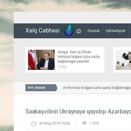
Xalq Cəbhəsi
Siyasət
İqtisadiyyat
Əraqçi: İran və Oman
Hörmüz boğazı üzrə saziş
bağlamağa yaxındır
17:03
Əraqçi: İran və Oman Hörmüz boğazı üzrə saziş bağlamağa yaxı
Son dəqiqə
Saakaşvilinin Ukraynaya qayıdışı Azərbay
30 May 2019 16:03
1 974