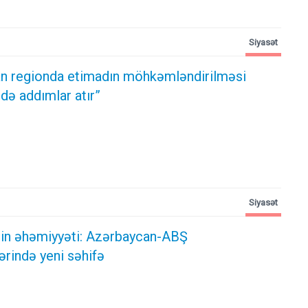
Siyasət
n regionda etimadın möhkəmləndirilməsi
də addımlar atır”
Siyasət
ərin əhəmiyyəti: Azərbaycan-ABŞ
ərində yeni səhifə