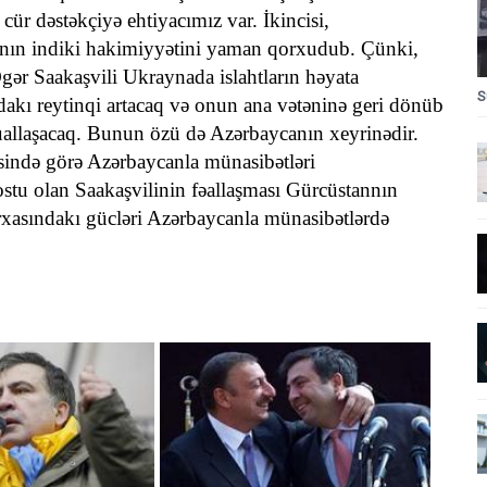
r dəstəkçiyə ehtiyacımız var. İkincisi,
nın indiki hakimiyyətini yaman qorxudub. Çünki,
gər Saakaşvili Ukraynada islahtların həyata
S
akı reytinqi artacaq və onun ana vətəninə geri dönüb
allaşacaq. Bunun özü də Azərbaycanın xeyrinədir.
sində görə Azərbaycanla münasibətləri
stu olan Saakaşvilinin fəallaşması Gürcüstannın
rxasındakı gücləri Azərbaycanla münasibətlərdə