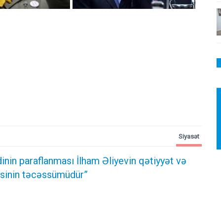
Siyasət
inin paraflanması İlham Əliyevin qətiyyət və
dəsinin təcəssümüdür”