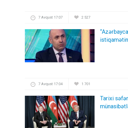
7 Avqust 17:07
2 527
“Azərbayca
istiqamətin
7 Avqust 17:04
1 701
Tarixi səf
münasibətl