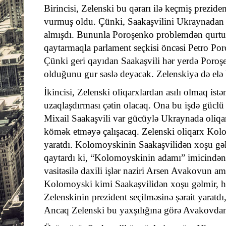
Birincisi, Zelenski bu qərarı ilə keçmiş prezid
vurmuş oldu. Çünki, Saakaşvilini Ukraynadan
almışdı. Bununla Poroşenko problemdən qurtuld
qaytarmaqla parlament seçkisi öncəsi Petro Po
Çünki geri qayıdan Saakaşvili hər yerdə Por
olduğunu gur səslə deyəcək. Zelenskiyə də elə 
İkincisi, Zelenski oliqarxlardan asılı olmaq ist
uzaqlaşdırması çətin olacaq. Ona bu işdə güclü 
Mixail Saakaşvili var gücüylə Ukraynada oliqar
kömək etməyə çalışacaq. Zelenski oliqarx Kolo
yaratdı. Kolomoyskinin Saakaşvilidən xoşu gəl
qaytardı ki, “Kolomoyskinin adamı” imicindən 
vasitəsilə daxili işlər naziri Arsen Avakovun 
Kolomoyski kimi Saakaşvilidən xoşu gəlmir, hə
Zelenskinin prezident seçilməsinə şərait yaratdı
Ancaq Zelenski bu yaxşılığına görə Avakovdan 