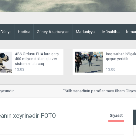
Dünya
Hadisə
Güney Azərbaycan
Mədəniyyət
Müsahibə
İdma
ABŞ Ordusu PUA-lara qarşı
İraq sərhəd bölgəl
400 milyon dollarlıq lazer
qoşun yeridib
sistemləri alacaq
13:03
13:00
ndır
“Sülh sənədinin paraflanması İlham Əliyevin q
canın xeyrinədir
FOTO
Siyasət