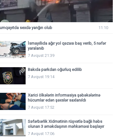
umqayıtda sexdə yanğın olub
11:10
İsmayıllıda ağır yol qəzası baş verib, 5 nəfər
yaralanıb
7 Avqust 21:39
Bakıda parkdan oğurluq edilib
7 Avqust 19:14
Xarici ölkələrin informasiya şəbəkələrinə
hücumlar edən şəxslər saxlanıldı
7 Avqust 17:52
Səfərbərlik Xidmətinin rüşvətlə bağlı həbs
olunan 3 əməkdaşının məhkəməsi başlayır
7 Avqust 17:06