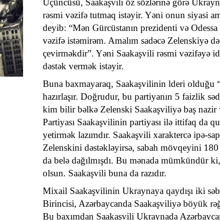
Üçüncüsü, Saakaşvili öz sözlərinə görə Ukrayna
rəsmi vəzifə tutmaq istəyir. Yəni onun siyasi 
deyib: “Mən Gürcüstanın prezidenti və Odess
vəzifə istəmirəm. Amalım sadəcə Zelenskiyə də
çevirməkdir”. Yəni Saakaşvili rəsmi vəzifəyə idd
dəstək vermək istəyir.
Buna baxmayaraq, Saakaşvilinin lderi olduğu “
hazırlaşır. Doğrudur, bu partiyanın 5 faizlik sə
kim bilir bəlkə Zelenski Saakaşviliyə baş nazir 
Partiyası Saakaşvilinin partiyası ilə ittifaq da
yetirmək lazımdır. Saakaşvili xaraktercə ipə-s
Zelenskini dəstəkləyirsə, sabah mövqeyini 180 d
da belə dağılmışdı. Bu mənada mümkündür ki, 
olsun. Saakaşvili buna da razıdır.
Mixail Saakaşvilinin Ukraynaya qaydışı iki sə
Birincisi, Azərbaycanda Saakaşviliyə böyük rə
Bu baxımdan Saakaşvili Ukraynada Azərbaycan m