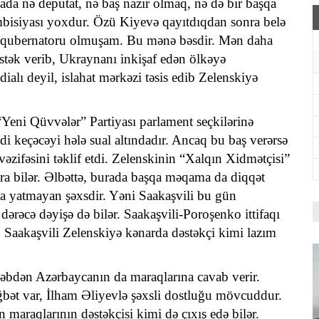
da nə deputat, nə baş nazir olmaq, nə də bir başqa
ambisiyası yoxdur. Özü Kiyevə qayıtdıqdan sonra belə
a qubernatoru olmuşam. Bu mənə bəsdir. Mən daha
stək verib, Ukraynanı inkişaf edən ölkəyə
ialı deyil, islahat mərkəzi təsis edib Zelenskiyə
Yeni Qüvvələr” Partiyası parlament seçkilərinə
ddi keçəcəyi hələ sual altındadır. Ancaq bu baş verərsə
vəzifəsini təklif etdi. Zelenskinin “Xalqın Xidmətçisi”
 qura bilər. Əlbəttə, burada başqa məqama da diqqət
apa yatmayan şəxsdir. Yəni Saakaşvili bu gün
ərəcə dəyişə də bilər. Saakaşvili-Poroşenko ittifaqı
Saakaşvili Zelenskiyə kənarda dəstəkçi kimi lazım
bəbdən Azərbaycanın da maraqlarına cavab verir.
ğbət var, İlham Əliyevlə şəxsli dostluğu mövcuddur.
araqlarının dəstəkçisi kimi də çıxış edə bilər.