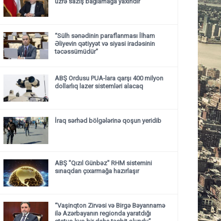
üzrə saziş bağlamağa yaxındır
“Sülh sənədinin paraflanması İlham
Əliyevin qətiyyət və siyasi iradəsinin
təcəssümüdür”
ABŞ Ordusu PUA-lara qarşı 400 milyon
dollarlıq lazer sistemləri alacaq
İraq sərhəd bölgələrinə qoşun yeridib
ABŞ "Qızıl Günbəz" RHM sistemini
sınaqdan çıxarmağa hazırlaşır
“Vaşinqton Zirvəsi və Birgə Bəyannamə
ilə Azərbayanın regionda yaratdığı