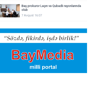
Baş prokuror Laçın və Qubadlı rayonlarında
olub
7 Avqust 16:07