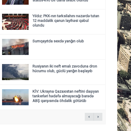
status-kvo bir daha təsbit olundu”
Yıldız: PKK-nın tərksilahını nəzərdə tutan
12 maddəlik qanun layihəsi qəbul
olundu ​​​​​​​
Sumqayıtda sexdə yanğın olub
Rusiyanın iki neft emalı zavoduna dron
hücumu olub, güclü yanğın başlayıb
KİV: Ukrayna Qazaxıstan neftini daşıyan
tankerləri hədəfə almayacağı barədə
ABŞ qarşısında öhdəlik götürüb