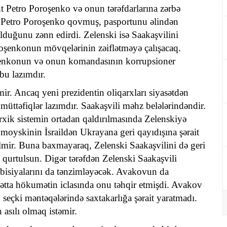
ent Petro Poroşenko və onun tərəfdarlarına zərbə
 Petro Poroşenko qovmuş, pasportunu əlindən
uğunu zənn edirdi. Zelenski isə Saakaşvilini
roşenkonun mövqelərinin zəiflətməyə çalışacaq.
oşenkonun və onun komandasının korrupsioner
bu lazımdır.
əmir. Ancaq yeni prezidentin oliqarxları siyasətdən
müttəfiqlər lazımdır. Saakaşvili məhz belələrindəndir.
xik sistemin ortadan qaldırılmasında Zelenskiyə
moyskinin İsraildən Ukrayana geri qayıdışına şərait
mir. Buna baxmayaraq, Zelenski Saakaşvilini də geri
qurtulsun. Digər tərəfdən Zelenski Saakaşvili
ambisiyalarını da tənzimləyəcək. Avakovun da
tta hökumətin iclasında onu təhqir etmişdi. Avakov
, seçki məntəqələrində saxtakarlığa şərait yaratmadı.
asılı olmaq istəmir.