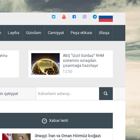
n
Layihə
Gündəm
Cəmiyyət
Peşə etikası
Əlaqə
ərinə
ABŞ "Qızıl Günbəz" RHM
sistemini sınaqdan
çıxarmağa hazırlaşır
12:50
ətiyyət və siyasi iradəsinin təcəssümüdür”
ABŞ Ordusu PUA-lara qarşı 4
Xəbər lenti
Əraqçi: İran və Oman Hörmüz boğazı