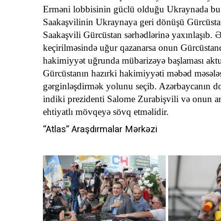
Erməni lobbisinin güclü olduğu Ukraynada bu cü
Saakaşvilinin Ukraynaya geri dönüşü Gürcüsta
Saakaşvili Gürcüstan sərhədlərinə yaxınlaşıb. Ə
keçirilməsində uğur qazanarsa onun Gürcüstand
hakimiyyət uğrunda mübarizəyə başlaması aktu
Gürcüstanın hazırki hakimiyyəti məbəd məsələ
gərginləşdirmək yolunu seçib. Azərbaycanın do
indiki prezidenti Salome Zurabişvili və onun a
ehtiyatlı mövqeyə sövq etməlidir.
“Atlas” Araşdırmalar Mərkəzi