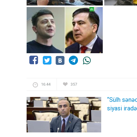
16:44
357
“Sülh sənəd
siyasi ira