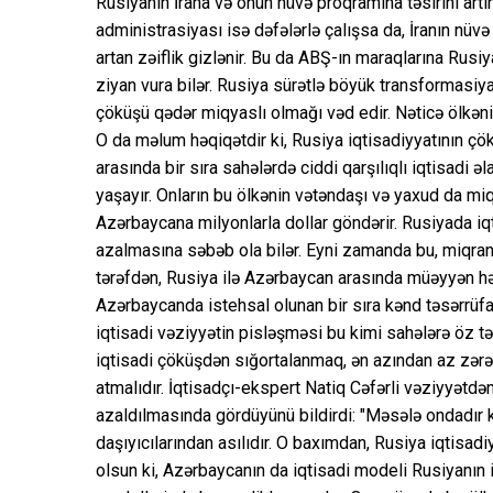
Rusiyanın İrana və onun nüvə proqramına təsirini art
administrasiyası isə dəfələrlə çalışsa da, İranın nüv
artan zəiflik gizlənir. Bu da ABŞ-ın maraqlarına Rus
ziyan vura bilər. Rusiya sürətlə böyük transformasiyay
çöküşü qədər miqyaslı olmağı vəd edir. Nəticə ölkən
O da məlum həqiqətdir ki, Rusiya iqtisadiyyatının ç
arasında bir sıra sahələrdə ciddi qarşılıqlı iqtisadi 
yaşayır. Onların bu ölkənin vətəndaşı və yaxud da miq
Azərbaycana milyonlarla dollar göndərir. Rusiyada iq
azalmasına səbəb ola bilər. Eyni zamanda bu, miqrantl
tərəfdən, Rusiya ilə Azərbaycan arasında müəyyən həc
Azərbaycanda istehsal olunan bir sıra kənd təsərrüfat
iqtisadi vəziyyətin pisləşməsi bu kimi sahələrə öz tə
iqtisadi çöküşdən sığortalanmaq, ən azından az zər
atmalıdır. İqtisadçı-ekspert Natiq Cəfərli vəziyyətdən
azaldılmasında gördüyünü bildirdi: "Məsələ ondadır ki
daşıyıcılarından asılıdır. O baxımdan, Rusiya iqtisadi
olsun ki, Azərbaycanın da iqtisadi modeli Rusiyanın i