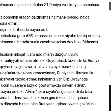
zulmasında günahlandırılan 21 Rusiya və Ukrayna məmuruna
a böhranın aradan qaldırılmasına mane olacağı halda
isna etmir.
çirilən brifinqdə bəyan edib.
 iştirakına görə ABŞ-ın barəsində sanksiyalar tətbiq edəcəyi
olmaması barədə suala cavab verərkən deyib ki, Birləşmiş
sələrin inkişafı üzrə addımların düzgünlüyünü
a fəaliyyəti istisna etmirik. Qeyd etmək lazımdır ki, Rusiya
qeyini dəyişməzsə, o, əlavə cəzaya məruz qalacaq.
və həftələrdə nə baş verəcəyindən, Rusiyanın Ukrayna ilə
nksiyalar tətbiq etmək imkanımız var. Biz Ukraynada
sı üçün Rusiyaya təzyiq göstərməkdə davam edirik".
bəyan edib ki, Aİ-nin "qara siyahı"sı genişləndirilə bilər.
riləmə tendensiyası hər keçən gün özünü daha qabarıq
rə dünyada birinci olan Rusiyada iqtisadiyyatın çöküşünü