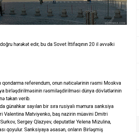
ğru hərəkət edir, bu da Sovet İttifaqının 20 il əvvəlki
ən qondarma referendum, onun nəticələrinin rəsmi Moskva
a birləşdirilməsinin rəsmiləşdirilməsi dünya dövlətlərinin
nə təkan verib.
a günahkar sayılan bir sıra rusiyalı məmura sanksiya
ri Valentina Matviyenko, baş nazirin müavini Dmitri
 Surkov, Sergey Qlazyev, deputatlar Yelena Mizulina,
sı qoyulur. Sanksiyaya əsasən, onların Birləşmiş