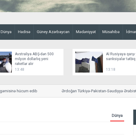
Dünya
Hadisə
Güney Azərbaycan
Mədəniyyət
Müsahibə
İdma
Avstraliya ABŞ-dən 500
Aİ Rusiyaya qarşı 
milyon dollarlıq yeni
sanksiyalar tətbiq
raketlər alır
13:48
13:18
isinə hücum edib
Ərdoğan Türkiyə-Pakistan-Səudiyyə Ərəbistanı hər
bildirib
Dünya