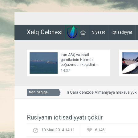
Xalq Cəbhəsi
Siyasət
İqtisadiyyat
İran ABŞ və İsrail
gəmilərinin Hörmüz
boğazından keçidini
bağlayır
14:37
“Bild”: Rusiya dronları Qara dənizdə Almaniyaya məxsus yük gəm
Son dəqiqə
Rusiyanın iqtisadiyyatı çökür
18 Mart 2014 14:11
6 146