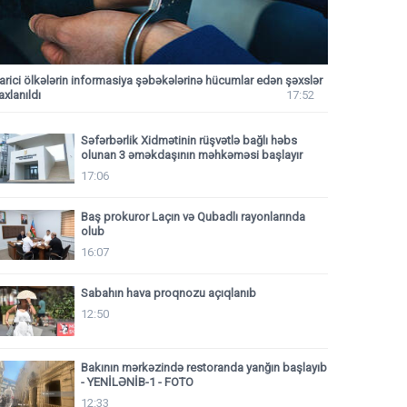
arici ölkələrin informasiya şəbəkələrinə hücumlar edən şəxslər
axlanıldı
17:52
Səfərbərlik Xidmətinin rüşvətlə bağlı həbs
olunan 3 əməkdaşının məhkəməsi başlayır
17:06
Baş prokuror Laçın və Qubadlı rayonlarında
olub
16:07
Sabahın hava proqnozu açıqlanıb
12:50
Bakının mərkəzində restoranda yanğın başlayıb
- YENİLƏNİB-1 - FOTO
12:33