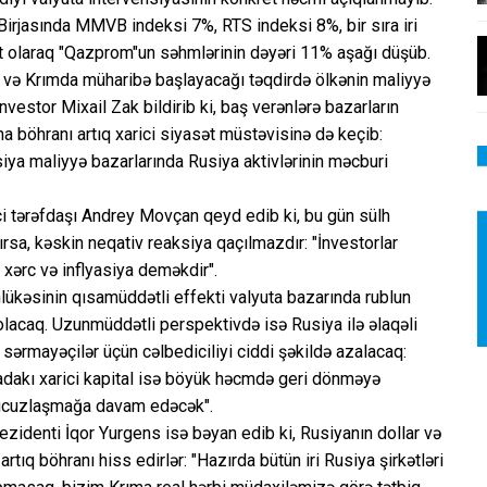
irjasında MMVB indeksi 7%, RTS indeksi 8%, bir sıra iri
et olaraq "Qazprom"un səhmlərinin dəyəri 11% aşağı düşüb.
i və Krımda müharibə başlayacağı təqdirdə ölkənin maliyyə
nvestor Mixail Zak bildirib ki, baş verənlərə bazarların
na böhranı artıq xarici siyasət müstəvisinə də keçib:
siya maliyyə bazarlarında Rusiya aktivlərinin məcburi
ci tərəfdaşı Andrey Movçan qeyd edib ki, bu gün sülh
rsa, kəskin neqativ reaksiya qaçılmazdır: "İnvestorlar
ə xərc və inflyasiya deməkdir".
lükəsinin qısamüddətli effekti valyuta bazarında rublun
acaq. Uzunmüddətli perspektivdə isə Rusiya ilə əlaqəli
i sərmayəçilər üçün cəlbediciliyi ciddi şəkildə azalacaq:
yadakı xarici kapital isə böyük həcmdə geri dönməyə
ə ucuzlaşmağa davam edəcək".
rezidenti İqor Yurgens isə bəyan edib ki, Rusiyanın dollar və
artıq böhranı hiss edirlər: "Hazırda bütün iri Rusiya şirkətləri