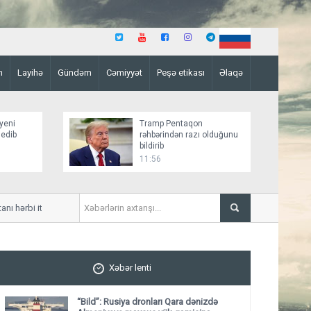
n
Layihə
Gündəm
Cəmiyyət
Peşə etikası
Əlaqə
yeni
Tramp Pentaqon
 edib
rəhbərindən razı olduğunu
bildirib
11:56
bi ittifaqının heç bir ölkəni hədəf almadığını
Qazaxıstan Azərbaycan üzərində
Xəbər lenti
“Bild”: Rusiya dronları Qara dənizdə