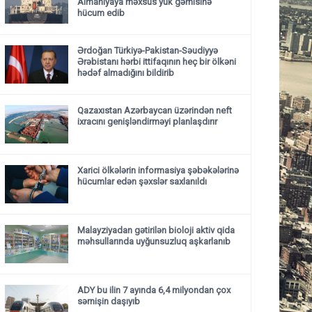
Almaniyaya məxsus yük gəmisinə
hücum edib
Ərdoğan Türkiyə-Pakistan-Səudiyyə
Ərəbistanı hərbi ittifaqının heç bir ölkəni
hədəf almadığını bildirib
Qazaxıstan Azərbaycan üzərindən neft
ixracını genişləndirməyi planlaşdırır
Xarici ölkələrin informasiya şəbəkələrinə
hücumlar edən şəxslər saxlanıldı
Malayziyadan gətirilən bioloji aktiv qida
məhsullarında uyğunsuzluq aşkarlanıb
ADY bu ilin 7 ayında 6,4 milyondan çox
sərnişin daşıyıb