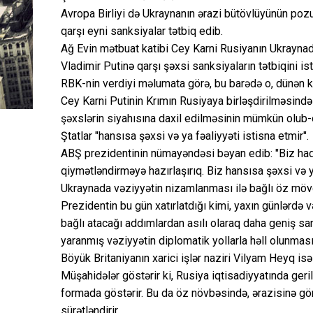
Avropa Birliyi də Ukraynanın ərazi bütövlüyünün po
qarşı eyni sanksiyalar tətbiq edib.
Ağ Evin mətbuat katibi Cey Karni Rusiyanın Ukraynad
Vladimir Putinə qarşı şəxsi sanksiyaların tətbiqini ist
RBK-nin verdiyi məlumata görə, bu barədə o, dünən ke
Cey Karni Putinin Krımın Rusiyaya birləşdirilməsində
şəxslərin siyahısına daxil edilməsinin mümkün olub-
Ştatlar "hansısa şəxsi və ya fəaliyyəti istisna etmir".
ABŞ prezidentinin nümayəndəsi bəyan edib: "Biz hadi
qiymətləndirməyə hazırlaşırıq. Biz hansısa şəxsi və y
Ukraynada vəziyyətin nizamlanması ilə bağlı öz möv
Prezidentin bu gün xatırlatdığı kimi, yaxın günlərdə 
bağlı atacağı addımlardan asılı olaraq daha geniş sa
yaranmış vəziyyətin diplomatik yollarla həll olunma
Böyük Britaniyanın xarici işlər naziri Vilyam Heyq isə 
Müşahidələr göstərir ki, Rusiya iqtisadiyyatında ge
formada göstərir. Bu da öz növbəsində, ərazisinə gö
sürətləndirir.