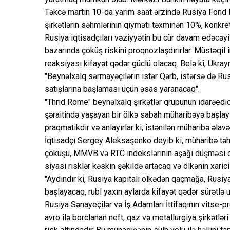
Təkcə martın 10-da yarım saat ərzində Rusiya Fond B
şirkətlərin səhmlərinin qiyməti təxminən 10%, konkr
Rusiya iqtisadçıları vəziyyətin bu cür davam edəcəy
bazarında çöküş riskini proqnozlaşdırırlar. Müstəqil i
reaksiyası kifayət qədər güclü olacaq. Belə ki, Ukray
"Beynəlxalq sərmayəçilərin istər Qərb, istərsə də Ru
satışlarına başlaması üçün əsas yaranacaq".
"Thrid Rome" beynəlxalq şirkətlər qrupunun idarəedi
şəraitində yaşayan bir ölkə sabah müharibəyə başlayı
praqmatikdir və anlayırlar ki, istənilən müharibə əlav
İqtisadçı Sergey Aleksaşenko deyib ki, müharibə təh
çöküşü, MMVB və RTC indekslərinin aşağı düşməsi ol
siyasi risklər kəskin şəkildə artacaq və ölkənin xaric
"Aydındır ki, Rusiya kapitalı ölkədən qaçmağa, Rusi
başlayacaq, rubl yaxın aylarda kifayət qədər sürətl
Rusiya Sənayeçilər və İş Adamları İttifaqının vitse-p
avro ilə borclanan neft, qaz və metallurgiya şirkətləri 