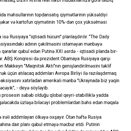
 tapmasaq, bizim Krıma real hərbi müdaxiləmizə görə tətbiq
qida məhsullarının topdansatış qiymətlərinin yüksəldiyi
 şəkər və kartofun qiymətinin 10%-dən çox yüksəlməsi
ə Rusiyaya "iqtisadi hücum" planlaşdırılır. "The Daily
rasiyasındakı adının çəkilməsini istəməyən mənbəyə
n qərarlar qəbul edən Putinə XXI əsrdə - iqtisadi planda bir-
qlar. ABŞ Konqresi də prezident Obamaya Rusiyaya qarşı
Con Makkeyn "Maqnitsk Aktı"nın genişləndirilməsini təklif
ək üçün atılacaq addımları Avropa Birliyi ilə razılaşdırmaq
eaksiyasını xatırladan amerikalı mənbə "Ukraynada biz yəqin
cəyik", - deyə söyləyib.
u prosesin səbəb olduğu qlobal qeyri-stabilliklə yadda
 gələcəkdə üzləşə biləcəyi problemlərdən bəhs edən məqalə
 irəli addımlayan ölkəyə oxşayır. Ötən həftə Rusiya
lahına dair planı qəbul etməyə məcbur etdi. Putinin