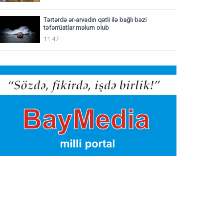
Tərtərdə ər-arvadın qətli ilə bağlı bəzi
təfərrüatlar məlum olub
11:47