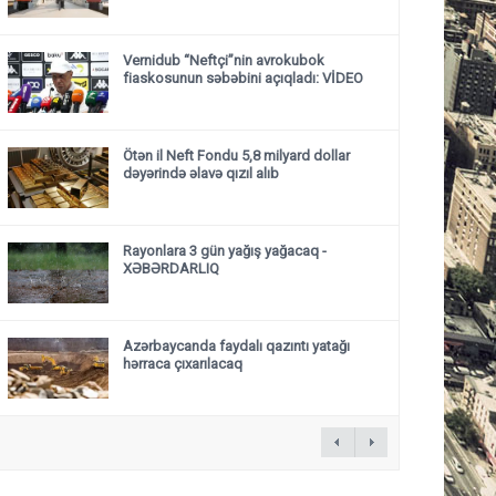
Vernidub “Neftçi”nin avrokubok
fiaskosunun səbəbini açıqladı: VİDEO
Ötən il Neft Fondu 5,8 milyard dollar
dəyərində əlavə qızıl alıb
Rayonlara 3 gün yağış yağacaq -
XƏBƏRDARLIQ
Azərbaycanda faydalı qazıntı yatağı
hərraca çıxarılacaq