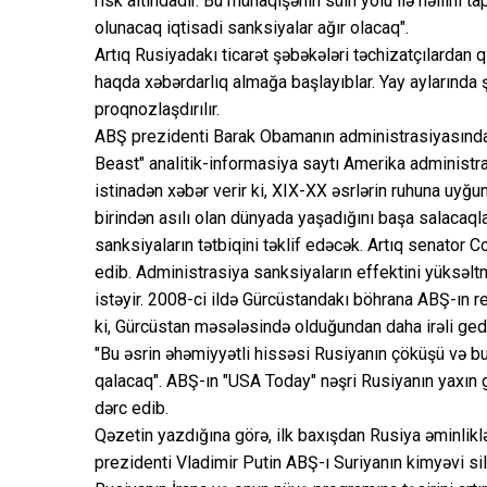
risk altındadır. Bu münaqişənin sülh yolu ilə həllini
olunacaq iqtisadi sanksiyalar ağır olacaq".
Artıq Rusiyadakı ticarət şəbəkələri təchizatçılardan 
haqda xəbərdarlıq almağa başlayıblar. Yay aylarında
proqnozlaşdırılır.
ABŞ prezidenti Barak Obamanın administrasiyasında is
Beast" analitik-informasiya saytı Amerika administ
istinadən xəbər verir ki, XIX-XX əsrlərin ruhuna uyğu
birindən asılı olan dünyada yaşadığını başa salaca
sanksiyaların tətbiqini təklif edəcək. Artıq senator 
edib. Administrasiya sanksiyaların effektini yüksəltm
istəyir. 2008-ci ildə Gürcüstandakı böhrana ABŞ-ın r
ki, Gürcüstan məsələsində olduğundan daha irəli gedə
"Bu əsrin əhəmiyyətli hissəsi Rusiyanın çöküşü və b
qalacaq". ABŞ-ın "USA Today" nəşri Rusiyanın yaxın
dərc edib.
Qəzetin yazdığına görə, ilk baxışdan Rusiya əminliklə
prezidenti Vladimir Putin ABŞ-ı Suriyanın kimyəvi si