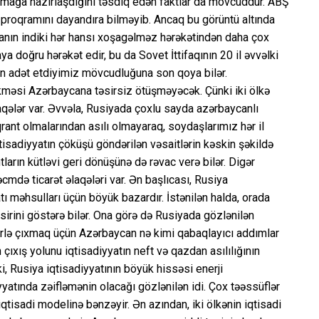
ırmağa hazırlaşdığını təsdiq edən faktlar da mövcuddur. ABŞ
ə proqramını dayandıra bilməyib. Ancaq bu görüntü altında
iyanın indiki hər hansı xoşagəlməz hərəkətindən daha çox
a doğru hərəkət edir, bu da Sovet İttifaqının 20 il əvvəlki
in adət etdiyimiz mövcudluğuna son qoya bilər.
ökməsi Azərbaycana təsirsiz ötüşməyəcək. Çünki iki ölkə
əlaqələr var. Əvvəla, Rusiyada çoxlu sayda azərbaycanlı
rant olmalarından asılı olmayaraq, soydaşlarımız hər il
tisadiyyatın çöküşü göndərilən vəsaitlərin kəskin şəkildə
arın kütləvi geri dönüşünə də rəvac verə bilər. Digər
mdə ticarət əlaqələri var. Ən başlıcası, Rusiya
ı məhsulları üçün böyük bazardır. İstənilən halda, orada
sirini göstərə bilər. Ona görə də Rusiyada gözlənilən
ərlə çıxmaq üçün Azərbaycan nə kimi qabaqlayıcı addımlar
 çıxış yolunu iqtisadiyyatın neft və qazdan asılılığının
, Rusiya iqtisadiyyatının böyük hissəsi enerji
yyatında zəifləmənin olacağı gözlənilən idi. Çox təəssüflər
qtisadi modelinə bənzəyir. Ən azından, iki ölkənin iqtisadi