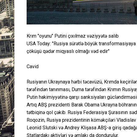
Krım "oyunu" Putini çıxılmaz vəziyyətə salıb
USA Today: "Rusiya sürətlə böyük transformasiyaya do
çöküşü qədər miqyaslı olmağı vəd edir"
Cavid
Rusiyanın Ukraynaya hərbi təcavüzü, Krımda keçiril
tərəfindən tanınması, Duma tərəfindən Krımın Rusiyay
Putin hakimiyyətinə qarşı sanksiyaları gücləndirməsi
Artıq ABŞ prezidenti Barak Obama Ukrayna böhranınd
tətbiqinə qol çəkib. Rusiya Federasiya Şurasının səd
Roqozin, Rusiya prezidentinin köməkçiləri Vladislav
Leonid Slutski və Andrey Klişasa ABŞ-a giriş qadağa
Ştatlardakı aktivləri və əmlakı da dondurulur.