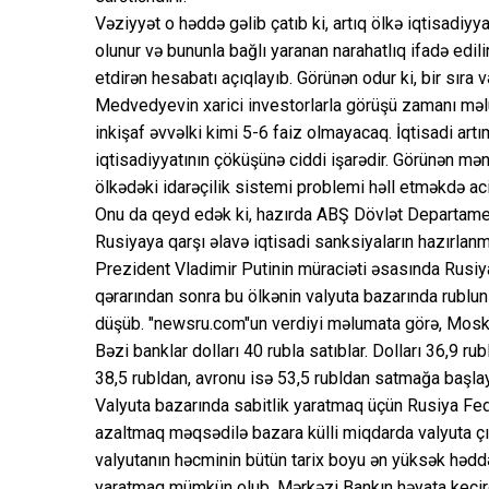
Vəziyyət o həddə gəlib çatıb ki, artıq ölkə iqtisadi
olunur və bununla bağlı yaranan narahatlıq ifadə edil
etdirən hesabatı açıqlayıb. Görünən odur ki, bir sıra
Medvedyevin xarici investorlarla görüşü zamanı məlum
inkişaf əvvəlki kimi 5-6 faiz olmayacaq. İqtisadi art
iqtisadiyyatının çöküşünə ciddi işarədir. Görünən mə
ölkədəki idarəçilik sistemi problemi həll etməkdə aci
Onu da qeyd edək ki, hazırda ABŞ Dövlət Departament
Rusiyaya qarşı əlavə iqtisadi sanksiyaların hazırlan
Prezident Vladimir Putinin müraciəti əsasında Rusi
qərarından sonra bu ölkənin valyuta bazarında rublun
düşüb. "newsru.com"un verdiyi məlumata görə, Moskva 
Bəzi banklar dolları 40 rubla satıblar. Dolları 36,9 ru
38,5 rubldan, avronu isə 53,5 rubldan satmağa başlay
Valyuta bazarında sabitlik yaratmaq üçün Rusiya Fede
azaltmaq məqsədilə bazara külli miqdarda valyuta çıxarı
valyutanın həcminin bütün tarix boyu ən yüksək həddə
yaratmaq mümkün olub. Mərkəzi Bankın həyata keçird