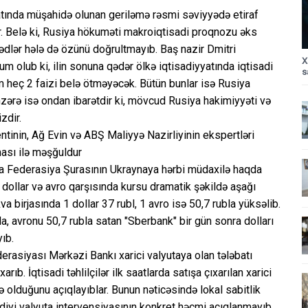
yyatında müşahidə olunan geriləmə rəsmi səviyyədə etiraf
ir. Belə ki, Rusiya hökuməti makroiqtisadi proqnozu əks
 vədlər hələ də özünü doğrultmayıb. Baş nazir Dmitri
X
 olub ki, ilin sonuna qədər ölkə iqtisadiyyatında iqtisadi
s
ım heç 2 faizi belə ötməyəcək. Bütün bunlar isə Rusiya
nzərə isə ondan ibarətdir ki, mövcud Rusiya hakimiyyəti və
zdir.
inin, Ağ Evin və ABŞ Maliyyə Nazirliyinin ekspertləri
ması ilə məşğuldur
ya Federasiya Şurasının Ukraynaya hərbi müdaxilə haqda
 dollar və avro qarşısında kursu dramatik şəkildə aşağı
birjasında 1 dollar 37 rubl, 1 avro isə 50,7 rubla yüksəlib.
bla, avronu 50,7 rubla satan "Sberbank" bir gün sonra dolları
ıb.
rasiyası Mərkəzi Bankı xarici valyutaya olan tələbatı
b. İqtisadi təhlilçilər ilk saatlarda satışa çıxarılan xarici
 olduğunu açıqlayıblar. Bunun nəticəsində lokal sabitlik
iyi valyuta intervensiyasının konkret həcmi açıqlanmayıb.