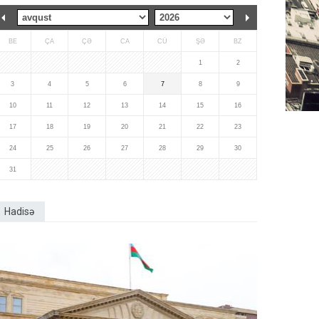
BE
ÇA
ÇƏ
CA
CÜ
ŞƏ
BZ
1
2
3
4
5
6
7
8
9
10
11
12
13
14
15
16
17
18
19
20
21
22
23
24
25
26
27
28
29
30
31
Hadisə