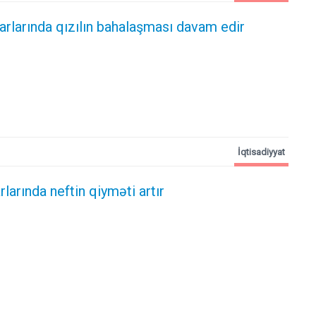
rlarında qızılın bahalaşması davam edir
İqtisadiyyat
larında neftin qiyməti artır