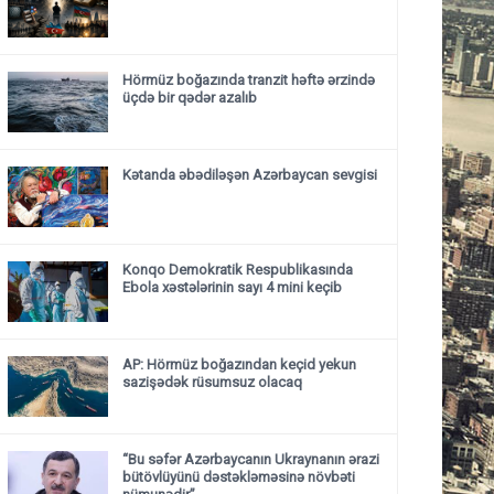
Hörmüz boğazında tranzit həftə ərzində
üçdə bir qədər azalıb
Kətanda əbədiləşən Azərbaycan sevgisi
Konqo Demokratik Respublikasında
Ebola xəstələrinin sayı 4 mini keçib
AP: Hörmüz boğazından keçid yekun
sazişədək rüsumsuz olacaq
“Bu səfər Azərbaycanın Ukraynanın ərazi
bütövlüyünü dəstəkləməsinə növbəti