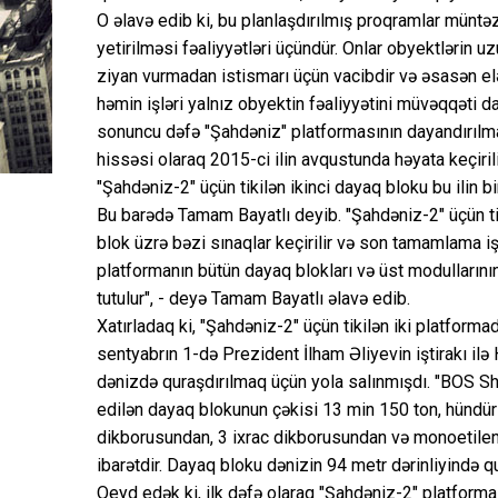
O əlavə edib ki, bu planlaşdırılmış proqramlar müntəz
yetirilməsi fəaliyyətləri üçündür. Onlar obyektlərin uz
ziyan vurmadan istismarı üçün vacibdir və əsasən elə 
həmin işləri yalnız obyektin fəaliyyətini müvəqqəti 
sonuncu dəfə "Şahdəniz" platformasının dayandırılmas
hissəsi olaraq 2015-ci ilin avqustunda həyata keçiril
"Şahdəniz-2" üçün tikilən ikinci dayaq bloku bu ilin b
Bu barədə Tamam Bayatlı deyib. "Şahdəniz-2" üçün tik
blok üzrə bəzi sınaqlar keçirilir və son tamamlama işl
platformanın bütün dayaq blokları və üst modullarını
tutulur", - deyə Tamam Bayatlı əlavə edib.
Xatırladaq ki, "Şahdəniz-2" üçün tikilən iki platforma
sentyabrın 1-də Prezident İlham Əliyevin iştirakı il
dənizdə quraşdırılmaq üçün yola salınmışdı. "BOS She
edilən dayaq blokunun çəkisi 13 min 150 ton, hündür
dikborusundan, 3 ixrac dikborusundan və monoetilen 
ibarətdir. Dayaq bloku dənizin 94 metr dərinliyində qu
Qeyd edək ki, ilk dəfə olaraq "Şahdəniz-2" platformalar