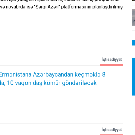
 və noyabrda isə "Şərqi Azəri" platformasının planlaşdırılmış
İqtisadiyyat
Ermənistana Azərbaycandan keçməklə 8
a, 10 vaqon daş kömür göndəriləcək
İqtisadiyyat