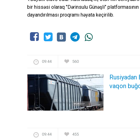
bir hissəsi olaraq "Dərinsulu Günəşli" platformasının
dayandırılması proqramı həyata keçirilib.
09:44
560
Rusiyadan 
vaqon buğd
09:44
455