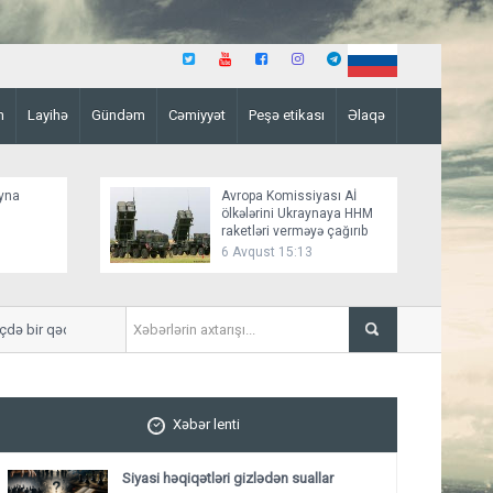
n
Layihə
Gündəm
Cəmiyyət
Peşə etikası
Əlaqə
ayna
Avropa Komissiyası Aİ
ölkələrini Ukraynaya HHM
raketləri verməyə çağırıb
6 Avqust 15:13
bir qədər azalıb
Kətanda əbədiləşən Azərba
Xəbər lenti
Siyasi həqiqətləri gizlədən suallar