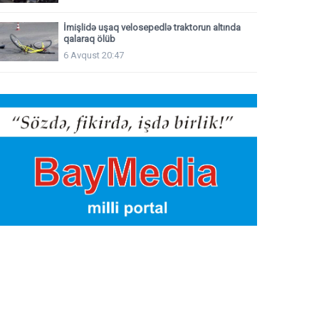
İmişlidə uşaq velosepedlə traktorun altında
qalaraq ölüb
6 Avqust 20:47