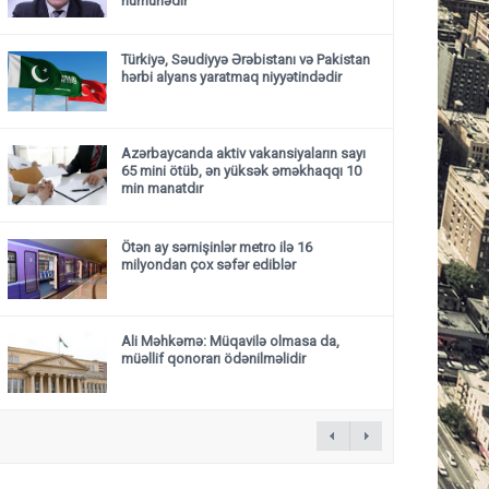
nümunədir”
Türkiyə, Səudiyyə Ərəbistanı və Pakistan
hərbi alyans yaratmaq niyyətindədir
Azərbaycanda aktiv vakansiyaların sayı
65 mini ötüb, ən yüksək əməkhaqqı 10
min manatdır
Ötən ay sərnişinlər metro ilə 16
milyondan çox səfər ediblər
Ali Məhkəmə: Müqavilə olmasa da,
müəllif qonorarı ödənilməlidir