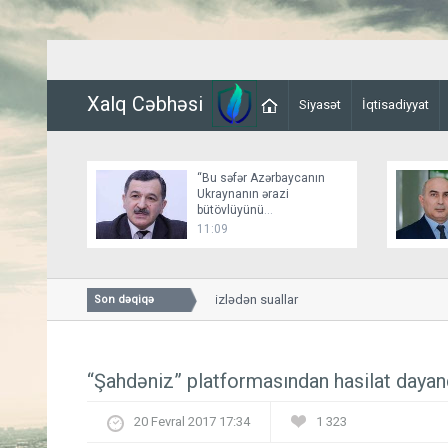
Xalq Cəbhəsi
Siyasət
İqtisadiyyat
“Bu səfər Azərbaycanın
Ukraynanın ərazi
bütövlüyünü
dəstəkləməsinə növbəti
11:09
nümunədir”
Siyasi həqiqətləri gizlədən suallar
Son dəqiqə
“Şahdəniz” platformasından hasilat dayan
20 Fevral 2017 17:34
1 323