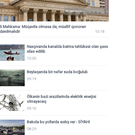
li Məhkəmə: Müqavilə olmasa da, müəllif qonorarı
dənilməlidir
10:18
Naxçıvanda kanalda batma təhlükəsi olan şəxs
xilas edilib
10:00
Beyləqanda bir nəfər suda boğulub
09:19
Ölkənin bəzi ərazilərində elektrik enerjisi
olmayacaq
09:16
Bakıda bu yollarda sıxlıq var - SİYAHI
08:29