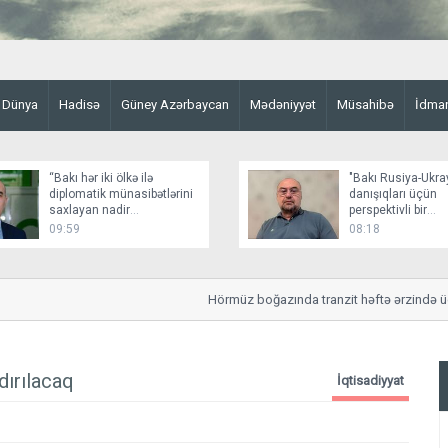
Dünya
Hadisə
Güney Azərbaycan
Mədəniyyət
Müsahibə
İdma
“Bakı hər iki ölkə ilə
"Bakı Rusiya-Ukr
diplomatik münasibətlərini
danışıqları üçün
saxlayan nadir
perspektivli bir
dövlətlərdəndir”
platformadır"
09:59
08:18
Hörmüz boğazında tranzit həftə ərzində üçdə 
dırılacaq
İqtisadiyyat