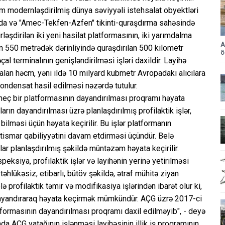
tam modernləşdirilmiş dünya səviyyəli istehsalat obyektləri
nda və "Amec-Tekfen-Azfen" tikinti-quraşdırma sahəsində
irləşdirilən iki yeni hasilat platformasının, iki yarımdalma
A
 550 metrədək dərinliyində quraşdırılan 500 kilometr
ö
l terminalının genişləndirilməsi işləri daxildir. Layihə
alan həcm, yəni ildə 10 milyard kubmetr Avropadakı alıcılara
ondensat hasil edilməsi nəzərdə tutulur.
n heç bir platformasının dayandırılması proqramı həyata
arın dayandırılması üzrə planlaşdırılmış profilaktik işlər,
 bilməsi üçün həyata keçirilir. Bu işlər platformanın
stismar qabiliyyətini davam etdirməsi üçündür. Belə
lar planlaşdırılmış şəkildə müntəzəm həyata keçirilir.
eksiya, profilaktik işlər və layihənin yerinə yetirilməsi
təhlükəsiz, etibarlı, bütöv şəkildə, ətraf mühitə ziyan
 profilaktik təmir və modifikasiya işlərindən ibarət olur ki,
 dayandıraraq həyata keçirmək mümkündür. AÇG üzrə 2017-ci
latformasının dayandırılması proqramı daxil edilməyib", - deyə
ında AÇG yatağının işlənməsi layihəsinin illik iş proqramının