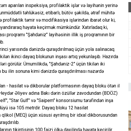
əm aparılan inspeksiya, profilaktik işlər və layihənin yerinə
unmüddətli təhlükəsiz, etibarlı, bütöv şəkildə, ətraf mühitə
profilaktik təmir və modifikasiya işlərindən ibarət olur ki,
dayandıraraq həyata keçirmək mümkündür. Xatırladaq ki,
ı proqramı "Şahdəniz" layihəsinin illik iş proqramının bir
ib.
irinci yarısında dənizdə quraşdırılmaq üçün yola salınacaq.
ilən ikinci dayaq blokunun inşası artıq yekunlaşıb. Hazırda
əri görülür. Ümumilikdə, "Şahdəniz-2" üçün tikilən iki
n bu ilin sonuna kimi dənizdə quraşdırılması nəzərdə
dan - hasilat və dikborular platformasının dayaq bloku ötən il
ə Heydər Əliyev adına Bakı dərin özüllər zavodundan (BDÖZ)
lf", "Star Gulf" və "Saipem" konsorsiumu tərəfindən inşa
lüyü isə 105 metrdir. Dayaq bloku 12 hasilat
qlikol (MEQ) üçün xüsusi ayrılmış bir idxal dikborusundan
raşdırılıb.
ının tikintisinin 100 faizi ölkə daxilində həyata keçirilir.