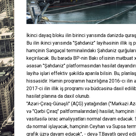
İkinci dayaq bloku ilin birinci yarısında dənizdə qur
Bu ilin ikinci yarısında "Şahdəniz" layihəsinin illik i
həmçinin Səngəçal terminalındakı Şahdəniz qurğuları
keçiriləcək. Bu barədə BP-nin Bakı ofisinin mətbuat x
əsasən "Şahdəniz" platformasından hasilat dayandırıla
layihə işləri effektiv şəkildə aparıla bilsin. Bu, planl
hissəsidir. Həmin proqramın hazırlığına 2016-cı ilin 
2017-ci ilin illik iş proqramı və büdcəsinə daxil edi
hasilat planına da daxil olunub.
"Azəri-Çıraq-Günəşli" (AÇG) yatağından ("Mərkəzi Azəri
və "Qərbi Çıraq" paltformalarından) hasilat, həmçini
vasitəsilə ixrac əməliyyatları normal davam edəcək. 
də normal işləyəcək, həmçinin Ceyhan və Supsa termi
qrafik üzrə davam edəcək", - deyə T.Bayatlı qeyd edi