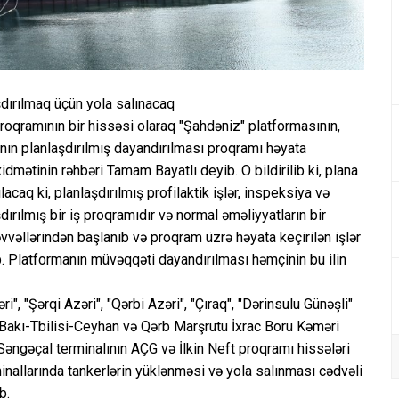
aşdırılmaq üçün yola salınacaq
ş proqramının bir hissəsi olaraq "Şahdəniz" platformasının,
nın planlaşdırılmış dayandırılması proqramı həyata
idmətinin rəhbəri Tamam Bayatlı deyib. O bildirilib ki, plana
caq ki, planlaşdırılmış profilaktik işlər, inspeksiya və
aşdırılmış bir iş proqramıdır və normal əməliyyatların bir
əvvəllərindən başlanıb və proqram üzrə həyata keçirilən işlər
lib. Platformanın müvəqqəti dayandırılması həmçinin bu ilin
", "Şərqi Azəri", "Qərbi Azəri", "Çıraq", "Dərinsulu Günəşli"
n Bakı-Tbilisi-Ceyhan və Qərb Marşrutu İxrac Boru Kəməri
Səngəçal terminalının AÇG və İlkin Neft proqramı hissələri
nallarında tankerlərin yüklənməsi və yola salınması cədvəli
b.