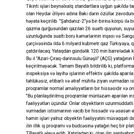
Tikinti işləri beynəlxalq standartlara uyğun şəkildə 
olan Heydər Əliyev adına Bakı dərin özüllər zavodu
həyata keçirilib. "Şahdəniz-2"yə bir-birinə körpü ilə b
qazma qurğusundan qazılan 26 sualtı quyunun, suyun
uzunluğunda sualtı boru kəmərlərinin inşası və Səngəça
çərçivəsində ildə 6 milyard kubmetr qaz Türkiyəyə, q
çatdırılacaq. Yataqdan gündəlik 120 min barrelədək k
Bu il "Azəri-Çıraq-dərinsulu Günəşli" (AÇG) yatağını
keçirilməyəcək. Tamam Bayatlı bildirilib ki, platformal
inspeksiya və layihə işlərinin effektiv şəkildə aparıla
təhlükəsiz, etibarlı və ətraf mühitə ziyan vurmadan i
proqramlar normal əməliyyatların bir hissəsidir və on
"Bu planlaşdırılmış proqramlar müntəzəm aparılan insp
fəaliyyətləri üçündür. Onlar obyektlərin uzunmüddətli 
vurmadan istismarının vacib bir hissədir və əsasən elə
həmin işləri yalnız obyektin fəaliyyətini müvəqqəti
ilin illik iş proqramı və büdcəsinə yatağın heç bir p
T.Bayatlı əlavə edib. Xatırladaq ki, ötən ilin sentyabr