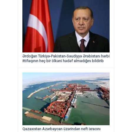
Ərdoğan Türkiyə-Pakistan-Səudiyyə Ərəbistanı hərbi
ittifaqının heç bir ölkəni hədəf almadığını bildirib
Qazaxıstan Azərbaycan üzərindən neft ixracını