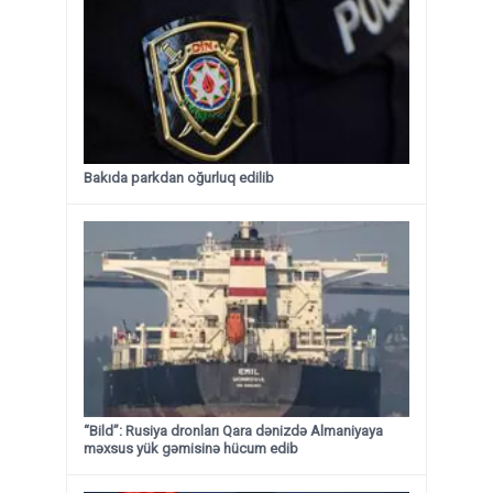
Bakıda parkdan oğurluq edilib
“Bild”: Rusiya dronları Qara dənizdə Almaniyaya
məxsus yük gəmisinə hücum edib