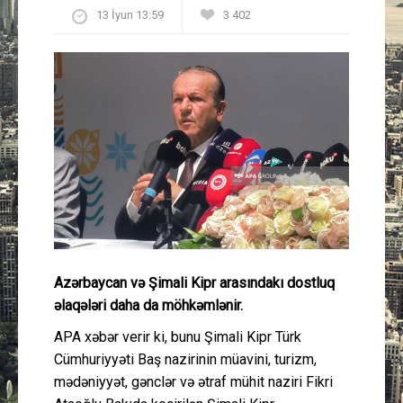
13 İyun 13:59
3 402
Güney Azərbaycan
Mədəniyyət
Müsahibə
İdman
Layihə
Gündəm
Azərbaycan və Şimali Kipr arasındakı dostluq
Cəmiyyət
əlaqələri daha da möhkəmlənir.
APA xəbər verir ki, bunu Şimali Kipr Türk
Peşə etikası
Cümhuriyyəti Baş nazirinin müavini, turizm,
mədəniyyət, gənclər və ətraf mühit naziri Fikri
Əlaqə