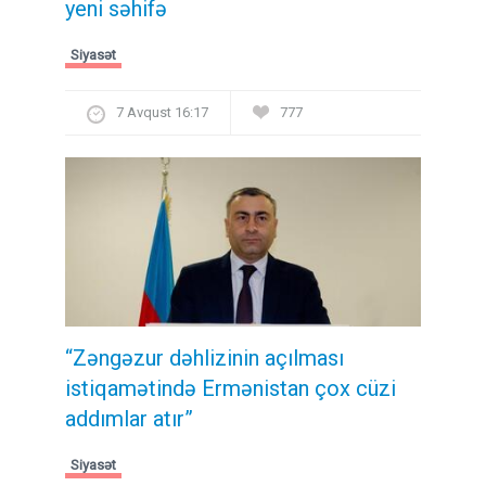
yeni səhifə
Siyasət
7 Avqust 16:17
777
“Zəngəzur dəhlizinin açılması
istiqamətində Ermənistan çox cüzi
addımlar atır”
Siyasət