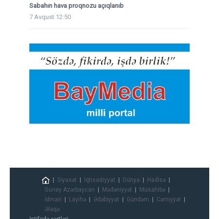
Sabahın hava proqnozu açıqlanıb
7 Avqust 12:50
Siyasət
İqtisadiyyat
Dünya
Hadisə
Güney Azərbaycan
Mədəniyyət
Müsahibə
İdman
Layihə
Ədəbiyyat
Gündəm
Cəmiyyət
Əlaqə
İstifadə şərtləri