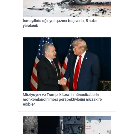
İsmayıllıda ağır yol qəzası baş verib, 5 nəfər
yaralanıb
Mirziyoyev və Tramp ikitərəfli münasibətlərin
möhkəmləndirilməsi perspektivlərini müzakirə
ediblər