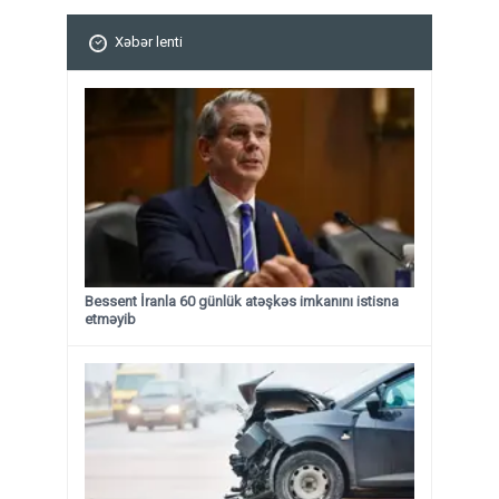
Xəbər lenti
Bessent İranla 60 günlük atəşkəs imkanını istisna
etməyib