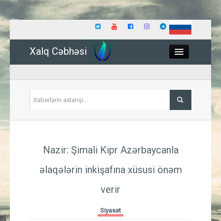
Xalq Cəbhəsi
Close
Siyasət
Nazir: Şimali Kipr Azərbaycanla
İqtisadiyyat
əlaqələrin inkişafına xüsusi önəm
Dünya
verir
Hadisə
Siyasət