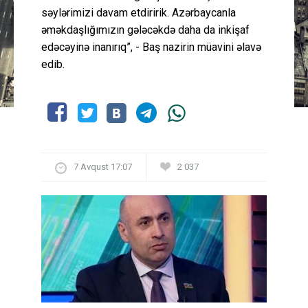
səylərimizi davam etdiririk. Azərbaycanla
əməkdaşlığımızın gələcəkdə daha da inkişaf
edəcəyinə inanırıq”, - Baş nazirin müavini əlavə
edib.
7 Avqust 17:07
2 037