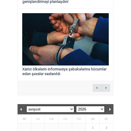
genişləndirməyi planlaşdırır
Xarici ölkələrin informasiya şəbəkələrinə hücumlar
edən şəxslər saxlanıldı
BE
ÇA
ÇƏ
CA
CÜ
ŞƏ
BZ
1
2