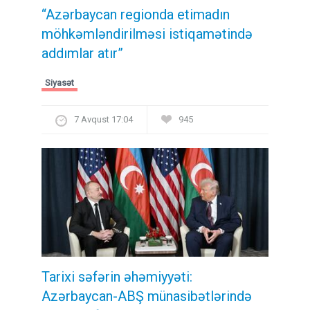
“Azərbaycan regionda etimadın
möhkəmləndirilməsi istiqamətində
addımlar atır”
Siyasət
7 Avqust 17:04
945
Tarixi səfərin əhəmiyyəti:
Azərbaycan-ABŞ münasibətlərində