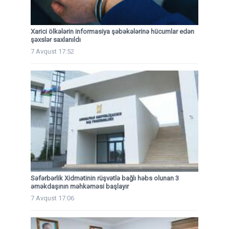
Xarici ölkələrin informasiya şəbəkələrinə hücumlar edən
şəxslər saxlanıldı
7 Avqust 17:52
Səfərbərlik Xidmətinin rüşvətlə bağlı həbs olunan 3
əməkdaşının məhkəməsi başlayır
7 Avqust 17:06