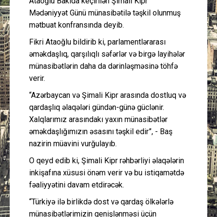
Ataoğlu Bakıda keçirilən Şimali Kipr
Mədəniyyət Günü münasibətilə təşkil olunmuş
mətbuat konfransında deyib.
Fikri Ataoğlu bildirib ki, parlamentlərarası
əməkdaşlıq, qarşılıqlı səfərlər və birgə layihələr
münasibətlərin daha da dərinləşməsinə töhfə
verir.
“Azərbaycan və Şimali Kipr arasında dostluq və
qardaşlıq əlaqələri gündən-günə güclənir.
Xalqlarımız arasındakı yaxın münasibətlər
əməkdaşlığımızın əsasını təşkil edir”, - Baş
nazirin müavini vurğulayıb.
O qeyd edib ki, Şimali Kipr rəhbərliyi əlaqələrin
inkişafına xüsusi önəm verir və bu istiqamətdə
fəaliyyətini davam etdirəcək.
“Türkiyə ilə birlikdə dost və qardaş ölkələrlə
münasibətlərimizin genişlənməsi üçün