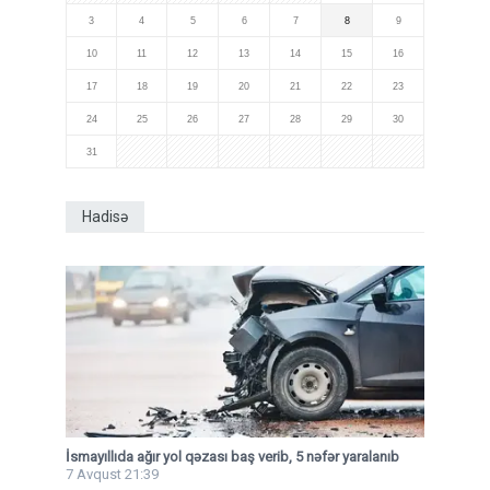
3
4
5
6
7
8
9
10
11
12
13
14
15
16
17
18
19
20
21
22
23
24
25
26
27
28
29
30
31
Hadisə
İsmayıllıda ağır yol qəzası baş verib, 5 nəfər yaralanıb
7 Avqust 21:39