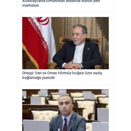
Azərbaycanla Ermənistan arasında sülhün yeni
mərhələsi
Əraqçi: İran və Oman Hörmüz boğazı üzrə saziş
bağlamağa yaxındır