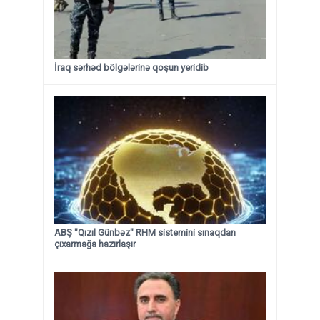
İraq sərhəd bölgələrinə qoşun yeridib
ABŞ "Qızıl Günbəz" RHM sistemini sınaqdan
çıxarmağa hazırlaşır