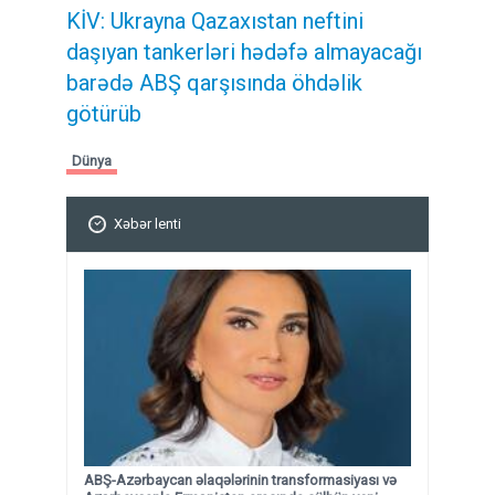
KİV: Ukrayna Qazaxıstan neftini
daşıyan tankerləri hədəfə almayacağı
barədə ABŞ qarşısında öhdəlik
götürüb
Dünya
Xəbər lenti
ABŞ-Azərbaycan əlaqələrinin transformasiyası və