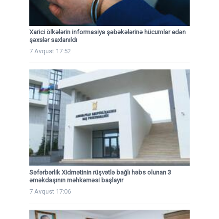
Xarici ölkələrin informasiya şəbəkələrinə hücumlar edən
şəxslər saxlanıldı
7 Avqust 17:52
Səfərbərlik Xidmətinin rüşvətlə bağlı həbs olunan 3
əməkdaşının məhkəməsi başlayır
7 Avqust 17:06