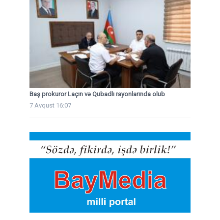
Baş prokuror Laçın və Qubadlı rayonlarında olub
7 Avqust 16:07