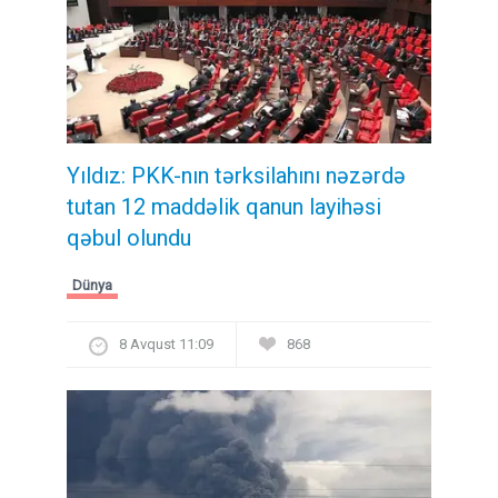
Yıldız: PKK-nın tərksilahını nəzərdə
tutan 12 maddəlik qanun layihəsi
qəbul olundu ​​​​​​​
Dünya
8 Avqust 11:09
868