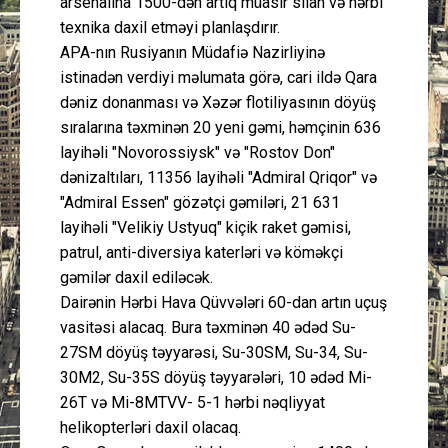
arsenalına 1500-dən artıq müasir silah və hərbi
texnika daxil etməyi planlaşdırır.
APA-nın Rusiyanın Müdafiə Nazirliyinə
istinadən verdiyi məlumata görə, cari ildə Qara
dəniz donanması və Xəzər flotiliyasının döyüş
sıralarına təxminən 20 yeni gəmi, həmçinin 636
layihəli "Novorossiysk" və "Rostov Don"
dənizaltıları, 11356 layihəli "Admiral Qriqor" və
"Admiral Essen" gözətçi gəmiləri, 21 631
layihəli "Velikiy Ustyuq" kiçik raket gəmisi,
patrul, anti-diversiya katerləri və köməkçi
gəmilər daxil ediləcək.
Dairənin Hərbi Hava Qüvvələri 60-dan artın uçuş
vasitəsi alacaq. Bura təxminən 40 ədəd Su-
27SM döyüş təyyarəsi, Su-30SM, Su-34, Su-
30M2, Su-35S döyüş təyyarələri, 10 ədəd Mi-
26T və Mi-8MTVV- 5-1 hərbi nəqliyyat
helikopterləri daxil olacaq.