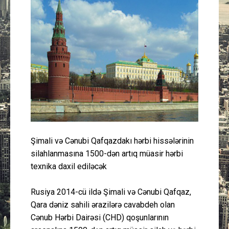
Güney Azərbaycan
Mədəniyyət
Müsahibə
İdman
Layihə
Şimali və Cənubi Qafqazdakı hərbi hissələrinin
Gündəm
silahlanmasına 1500-dən artıq müasir hərbi
texnika daxil ediləcək
Cəmiyyət
Rusiya 2014-cü ildə Şimali və Cənubi Qafqaz,
Peşə etikası
Qara dəniz sahili ərazilərə cavabdeh olan
Cənub Hərbi Dairəsi (CHD) qoşunlarının
Əlaqə