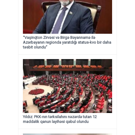
“Vaşinqton Zirvəsi və Birgə Bəyannamə ilə
Azərbayanın regionda yaratdığı status-kvo bir daha
təsbit olundu”
Yıldız: PKK-nın tərksilahını nəzərdə tutan 12
maddəlik qanun layihəsi qəbul olundu ​​​​​​​