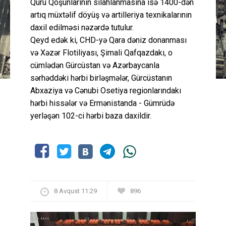
Quru Qoşunlarının silahlanmasına isə 1400-dən
artıq müxtəlif döyüş və artilleriya texnikalarının
daxil edilməsi nəzərdə tutulur.
Qeyd edək ki, CHD-yə Qara dəniz donanması
və Xəzər Flotiliyası, Şimali Qafqazdakı, o
cümlədən Gürcüstan və Azərbaycanla
sərhəddəki hərbi birləşmələr, Gürcüstanın
Abxaziya və Cənubi Osetiya regionlarındakı
hərbi hissələr və Ermənistanda - Gümrüdə
yerləşən 102-ci hərbi baza daxildir.
8 Avqust 11:29
896