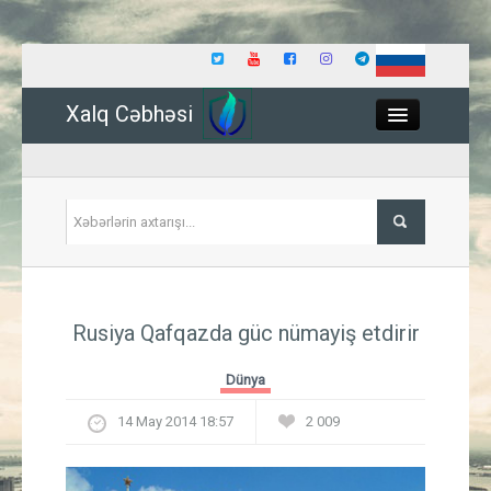
Xalq Cəbhəsi
Close
Siyasət
Rusiya Qafqazda güc nümayiş etdirir
İqtisadiyyat
Dünya
Dünya
14 May 2014 18:57
2 009
Hadisə