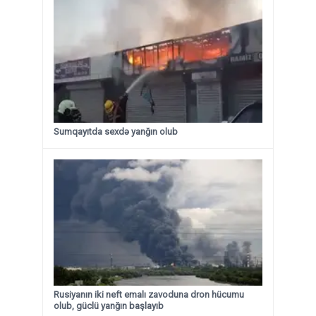
Sumqayıtda sexdə yanğın olub
Rusiyanın iki neft emalı zavoduna dron hücumu
olub, güclü yanğın başlayıb