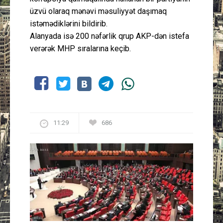
üzvü olaraq mənəvi məsuliyyət daşımaq
istəmədiklərini bildirib.
Alanyada isə 200 nəfərlik qrup AKP-dən istefa
verərək MHP sıralarına keçib.
11:29
686