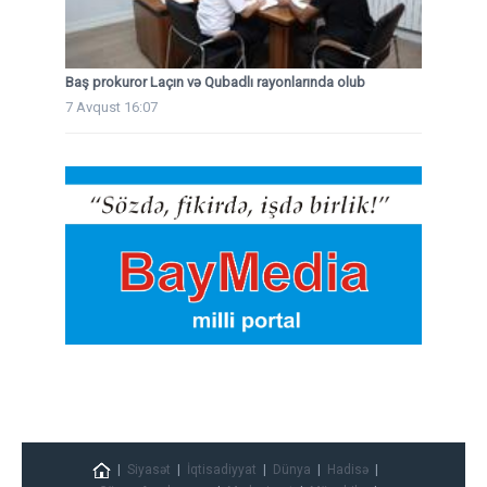
Baş prokuror Laçın və Qubadlı rayonlarında olub
7 Avqust 16:07
Siyasət
İqtisadiyyat
Dünya
Hadisə