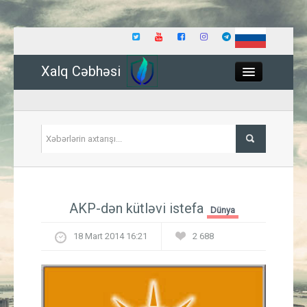
Xalq Cəbhəsi
Close
Siyasət
AKP-dən kütləvi istefa
Dünya
İqtisadiyyat
18 Mart 2014 16:21
2 688
Dünya
Hadisə