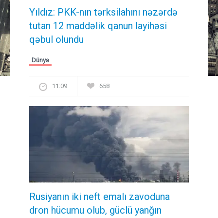
Yıldız: PKK-nın tərksilahını nəzərdə
tutan 12 maddəlik qanun layihəsi
qəbul olundu ​​​​​​​
Dünya
11:09
658
Rusiyanın iki neft emalı zavoduna
dron hücumu olub, güclü yanğın