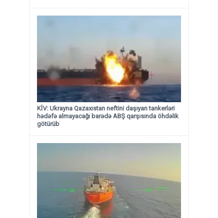
KİV: Ukrayna Qazaxıstan neftini daşıyan tankerləri
hədəfə almayacağı barədə ABŞ qarşısında öhdəlik
götürüb