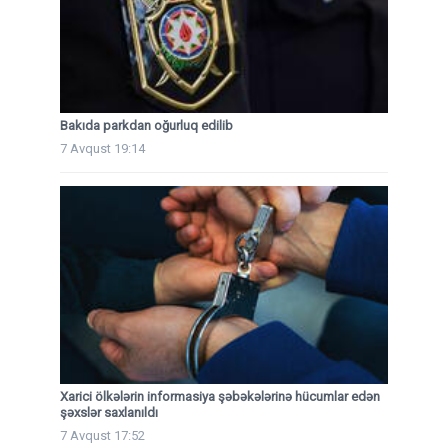
Bakıda parkdan oğurluq edilib
7 Avqust 19:14
Xarici ölkələrin informasiya şəbəkələrinə hücumlar edən
şəxslər saxlanıldı
7 Avqust 17:52