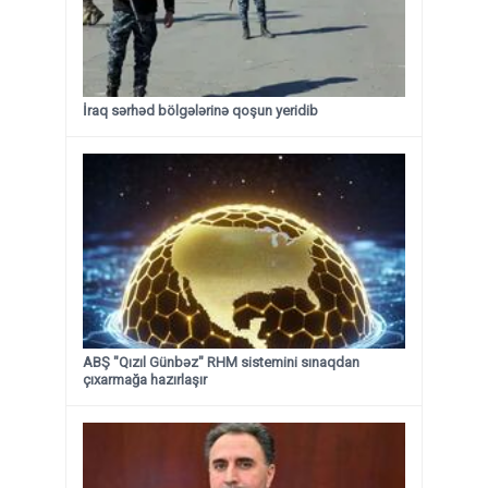
İraq sərhəd bölgələrinə qoşun yeridib
ABŞ "Qızıl Günbəz" RHM sistemini sınaqdan
çıxarmağa hazırlaşır