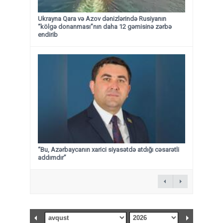
Ukrayna Qara və Azov dənizlərində Rusiyanın
“kölgə donanması”nın daha 12 gəmisinə zərbə
endirib
“Bu, Azərbaycanın xarici siyasətdə atdığı cəsarətli
addımdır”