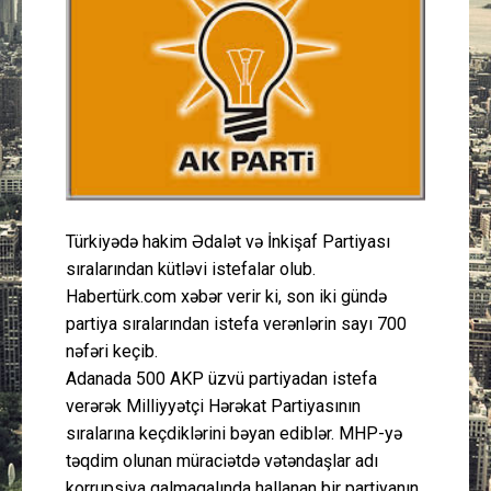
Güney Azərbaycan
Mədəniyyət
Müsahibə
İdman
Türkiyədə hakim Ədalət və İnkişaf Partiyası
Layihə
sıralarından kütləvi istefalar olub.
Habertürk.com xəbər verir ki, son iki gündə
Gündəm
partiya sıralarından istefa verənlərin sayı 700
nəfəri keçib.
Cəmiyyət
Adanada 500 AKP üzvü partiyadan istefa
verərək Milliyyətçi Hərəkat Partiyasının
Peşə etikası
sıralarına keçdiklərini bəyan ediblər. MHP-yə
təqdim olunan müraciətdə vətəndaşlar adı
Əlaqə
korrupsiya qalmaqalında hallanan bir partiyanın