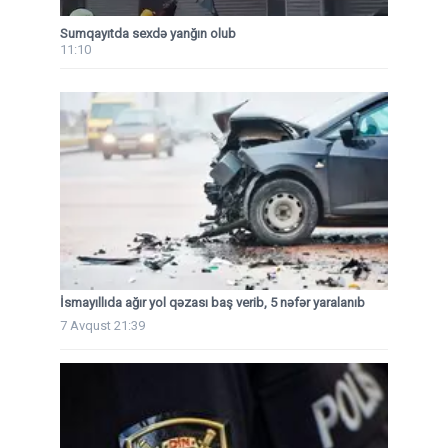
Sumqayıtda sexdə yanğın olub
11:10
İsmayıllıda ağır yol qəzası baş verib, 5 nəfər yaralanıb
7 Avqust 21:39