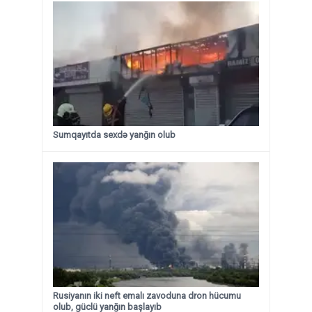
Sumqayıtda sexdə yanğın olub
Rusiyanın iki neft emalı zavoduna dron hücumu
olub, güclü yanğın başlayıb