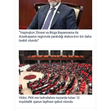
“Vaşinqton Zirvəsi və Birgə Bəyannamə ilə
Azərbayanın regionda yaratdığı status-kvo bir daha
təsbit olundu”
Yıldız: PKK-nın tərksilahını nəzərdə tutan 12
maddəlik qanun layihəsi qəbul olundu ​​​​​​​