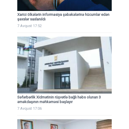
Xarici ölkələrin informasiya şəbəkələrinə hücumlar edən
şəxslər saxlanıldı
7 Avqust 17:52
Səfərbərlik Xidmətinin rüşvətlə bağlı həbs olunan 3
əməkdaşının məhkəməsi başlayır
7 Avqust 17:06