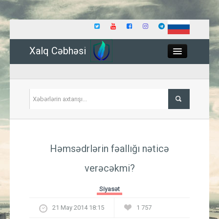
Xalq Cəbhəsi
Close
Siyasət
Həmsədrlərin fəallığı nəticə
İqtisadiyyat
verəcəkmi?
Dünya
Siyasət
Hadisə
21 May 2014 18:15
1 757