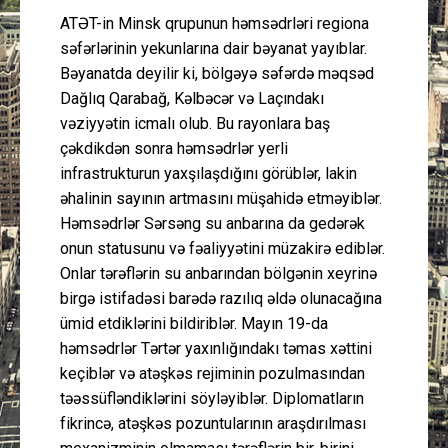
ATƏT-in Minsk qrupunun həmsədrləri regiona
səfərlərinin yekunlarına dair bəyanat yayıblar.
Bəyanatda deyilir ki, bölgəyə səfərdə məqsəd
Dağlıq Qarabağ, Kəlbəcər və Laçındakı
vəziyyətin icmalı olub. Bu rayonlara baş
çəkdikdən sonra həmsədrlər yerli
infrastrukturun yaxşılaşdığını görüblər, lakin
əhalinin sayının artmasını müşahidə etməyiblər.
Həmsədrlər Sərsəng su anbarına da gedərək
onun statusunu və fəaliyyətini müzakirə ediblər.
Onlar tərəflərin su anbarından bölgənin xeyrinə
birgə istifadəsi barədə razılıq əldə olunacağına
ümid etdiklərini bildiriblər. Mayın 19-da
həmsədrlər Tərtər yaxınlığındakı təmas xəttini
keçiblər və atəşkəs rejiminin pozulmasından
təəssüfləndiklərini söyləyiblər. Diplomatların
fikrincə, atəşkəs pozuntularının araşdırılması