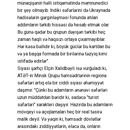
münaqişənin həlli istiqamətində məmnunedici
bir şey olmayıb. İndiki səfərlərini də Ukraynada
hadisələrin gərginləşməsi fonunda atılan
addımların tərkib hissəsi də hesab etmək olar.
Bu günə qədər bu qrupun dəyişən tərkibi heç
zaman haqlı və haqsızı ortaya çıxarmayıblar.
Hər kəsə bəllidir ki, böyük güclər bu kartdan bu
və ya başqa formada bir birilərinə təzyiq kimi
istifadə edirlər".
Siyasi şərhçi Elçin Xalidbəyli isə vurğuladı ki,
ATƏT-in Minsk Qrupu həmsədrlərinin regiona
səfərləri artıq elə bir ciddi siyasi əhəmiyyət
daşımır: "Çünki bu adamların ənənəvi səfərləri
uzun müddətdən bəridir ki, sadəcə "turist
səfərləri" xarakteri daşıyır. Hazırda bu adamların
mövqeyi və açıqlamaları heç bir real təsirə
malik deyil. Və yəqin ki, həmsədr dövlətlər
arasındakı ziddiyyətlərin, eləcə də, onların