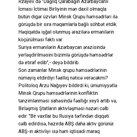
Rzayev də "Dağlıq Qarabağın Azərbaycanlı
İcması İctimai Birliyinin mən daxil olmaqla
bütün digər üzvləri Minsk Qrupu həmsədrləri ilə
görüşdə bir sıra məqamlarla bağlı söhbət etdik.
Həqiqətdə işğal olunmuş ərazilərə ermənilərin
köçürülməsi faktı var.
Suriya ermənilərin Azərbaycan ərazisində
yerləşdirilməsini bizimlə görüşdə həmsədrlər
də etiraf edib",- deyə bildirib.
Son zamanlar Minsk qrupu həmsədrlərinin
nümayiş etdirdiyi fəallıq nəticə verəcəkmi?
Politoloq Arzu Nağıyev bildirdi ki, ümumiyyətlə
Minsk Qrupu həmsədrlərinin konfliktin
tənzimlənməsi sahəsində fəallığı xeyli artıb və,
Birləşmiş Ştatların aktivləşməsi nəzəri cəlb
edir: "Bir vaxtlar bu Rusiya tərfindən diqqəti
cəlb edirdisə, hazırda ABŞ daha aktiv görünür.
ABŞ-ın aktivliyi isə həm iqtisadi maraq