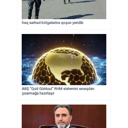
İraq sərhəd bölgələrinə qoşun yeridib
ABŞ "Qızıl Günbəz" RHM sistemini sınaqdan
çıxarmağa hazırlaşır