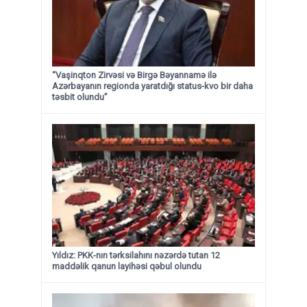
“Vaşinqton Zirvəsi və Birgə Bəyannamə ilə
Azərbayanın regionda yaratdığı status-kvo bir daha
təsbit olundu”
Yıldız: PKK-nın tərksilahını nəzərdə tutan 12
maddəlik qanun layihəsi qəbul olundu ​​​​​​​