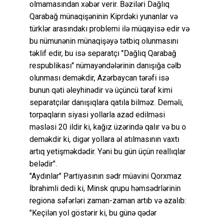
olmamasından xəbər verir. Bəziləri Dağlıq
Qarabağ münaqişəninin Kiprdəki yunanlar və
türklər arasındakı problemi ilə müqayisə edir və
bu nümunənin münaqişəyə tətbiq olunmasını
təklif edir, bu isə separatçı "Dağlıq Qarabağ
respublikası" nümayəndələrinin danışığa cəlb
olunması deməkdir, Azərbaycan tərəfi isə
bunun qəti əleyhinədir və üçüncü tərəf kimi
separatçılar danışıqlara qatıla bilməz. Deməli,
torpaqların siyasi yollarla azad edilməsi
məsləsi 20 ildir ki, kağız üzərində qalır və bu o
deməkdir ki, digər yollara əl atılmasının vaxtı
artıq yetişməkdədir. Yəni bu gün üçün reallıqlar
belədir".
"Aydınlar" Partiyasının sədr müavini Qorxmaz
İbrahimli dedi ki, Minsk qrupu həmsədrlərinin
regiona səfərləri zaman-zaman artıb və azalıb:
"Keçilən yol göstərir ki, bu günə qədər