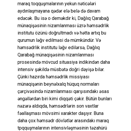
maraq toqquşmalarının yekun nəticələri
aydınlaşmayana qədər elə belə də davam
edəcək. Bu isə o deməkdir ki, Dağlıq Qarabağ
münaqişəsinin nizamlanması üzrə həmsədrlik
institutu özünü doğrultmadı və hətta artıq bu
qurumun ləğv edilməsi də mümkündür. Və
həmsədrlik institutu ləğv edilərsə, Dağlıq
Qarabağ münaqişəsinin nizamlanması
prosesində mövcud situasiya indikindən daha
intensiv şəkildə müsbətə doğri dəyişə bilər.
Çünki hazırda həmsədrlik missiyası
münaqişənin beynəlxalq hüquq normaları
çərçivəsində nizamlanması qarşısındakı əsas
əngəllərdən biri kimi diqqəti çəkir. Bütün bunları
nəzərə aldıqda, həmsədrlərin son vaxtlar
fəallaşması mövsimi xarakter daşıyır. Buna
daha çox həmsədr dövlətlər arasındakı maraq
tpqquşmalarının intensivləşməsinin təzahürü