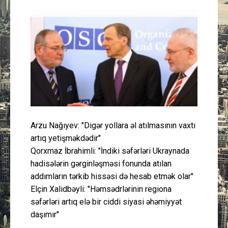
Güney Azərbaycan
Mədəniyyət
Müsahibə
İdman
Layihə
Arzu Nağıyev: "Digər yollara əl atılmasının vaxtı
artıq yetişməkdədir"
Gündəm
Qorxmaz İbrahimli: "İndiki səfərləri Ukraynada
hadisələrin gərginləşməsi fonunda atılan
Cəmiyyət
addımların tərkib hissəsi də hesab etmək olar"
Elçin Xalidbəyli: "Həmsədrlərinin regiona
Peşə etikası
səfərləri artıq elə bir ciddi siyasi əhəmiyyət
daşımır"
Əlaqə