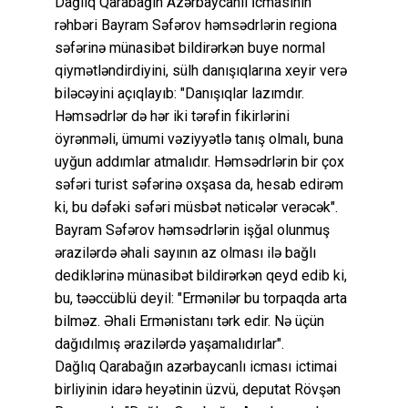
Dağlıq Qarabağın Azərbaycanlı İcmasının
rəhbəri Bayram Səfərov həmsədrlərin regiona
səfərinə münasibət bildirərkən buye normal
qiymətləndirdiyini, sülh danışıqlarına xeyir verə
biləcəyini açıqlayıb: "Danışıqlar lazımdır.
Həmsədrlər də hər iki tərəfin fikirlərini
öyrənməli, ümumi vəziyyətlə tanış olmalı, buna
uyğun addımlar atmalıdır. Həmsədrlərin bir çox
səfəri turist səfərinə oxşasa da, hesab edirəm
ki, bu dəfəki səfəri müsbət nəticələr verəcək".
Bayram Səfərov həmsədrlərin işğal olunmuş
ərazilərdə əhali sayının az olması ilə bağlı
dediklərinə münasibət bildirərkən qeyd edib ki,
bu, təəccüblü deyil: "Ermənilər bu torpaqda arta
bilməz. Əhali Ermənistanı tərk edir. Nə üçün
dağıdılmış ərazilərdə yaşamalıdırlar".
Dağlıq Qarabağın azərbaycanlı icması ictimai
birliyinin idarə heyətinin üzvü, deputat Rövşən