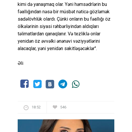
kimi də yanaşmaq olar. Yəni həmsədrlərin bu
fəallığından nəsə bir müsbət nəticə gözləmək
sadəlövhlük olardı. Çünki onların bu fəallığı öz
ölkələrinin siyasi rəhbərliyindən aldıqları
təlimatlardan qanaqlanır. Və tezliklə onlar
yenidən öz əvvəlki ənənəvi vəziyyətlərini
alacaqlar, yəni yenidən sakitləşəcəklər".
Əli
18:52
546