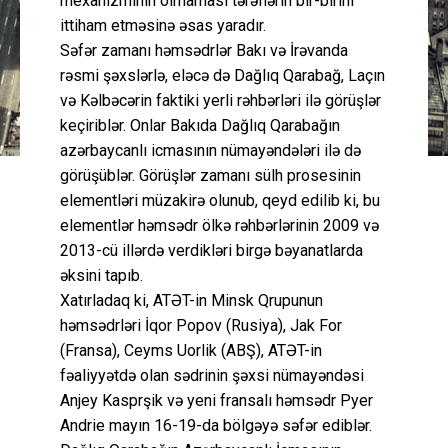
mexanizminin olmaması tərəflərin bir-birini
ittiham etməsinə əsas yaradır.
Səfər zamanı həmsədrlər Bakı və İrəvanda
rəsmi şəxslərlə, eləcə də Dağlıq Qarabağ, Laçın
və Kəlbəcərin faktiki yerli rəhbərləri ilə görüşlər
keçiriblər. Onlar Bakıda Dağlıq Qarabağın
azərbaycanlı icmasının nümayəndələri ilə də
görüşüblər. Görüşlər zamanı sülh prosesinin
elementləri müzakirə olunub, qeyd edilib ki, bu
elementlər həmsədr ölkə rəhbərlərinin 2009 və
2013-cü illərdə verdikləri birgə bəyanatlarda
əksini tapıb.
Xatırladaq ki, ATƏT-in Minsk Qrupunun
həmsədrləri İqor Popov (Rusiya), Jak For
(Fransa), Ceyms Uorlik (ABŞ), ATƏT-in
fəaliyyətdə olan sədrinin şəxsi nümayəndəsi
Anjey Kasprşik və yeni fransalı həmsədr Pyer
Andrie mayın 16-19-da bölgəyə səfər ediblər.