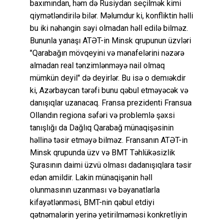
baxımından, həm də Rusiydan seçilmək kimi
qiymətləndirilə bilər. Məlumdur ki, konfliktin həlli
bu iki nəhəngin səyi olmadan həll edilə bilməz.
Bununla yanaşı ATƏT-in Minsk qrupunun üzvləri
"Qarabağın mövqeyini və mənafelərini nəzərə
almadan real tənzimlənməyə nail olmaq
mümkün deyil" də deyirlər. Bu isə o demıəkdir
ki, Azərbaycan tərəfi bunu qəbul etməyəcək və
danışıqlar uzanacaq. Fransa prezidenti Fransua
Ollandın regiona səfəri və problemlə şəxsi
tanışlığı da Dağlıq Qarabağ münaqişəsinin
həllinə təsir etməyə bilməz. Fransanın ATƏT-in
Minsk qrupunda üzv və BMT Təhlükəsizlik
Şurasının daimi üzvü olması dadanışıqlara təsir
edən amildir. Lakin münaqişənin həll
olunmasının uzanması və bəyanatlarla
kifayətlənməsi, BMT-nin qəbul etdiyi
qətnəmalərin yerinə yetirilməməsi konkretliyin