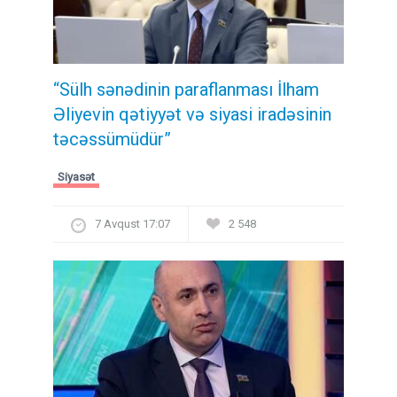
“Sülh sənədinin paraflanması İlham
Əliyevin qətiyyət və siyasi iradəsinin
təcəssümüdür”
Siyasət
7 Avqust 17:07
2 548