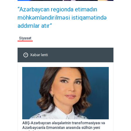
“Azərbaycan regionda etimadın
möhkəmləndirilməsi istiqamətində
addımlar atır”
Siyasət
Xəbər lenti
ABŞ-Azərbaycan əlaqələrinin transformasiyası və
Azərbaycanla Ermənistan arasında sülhün yeni