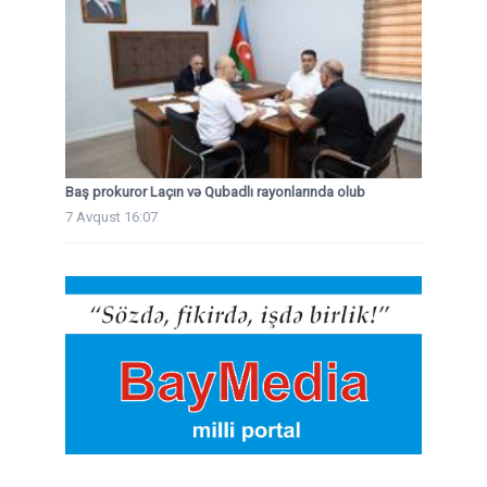
Baş prokuror Laçın və Qubadlı rayonlarında olub
7 Avqust 16:07