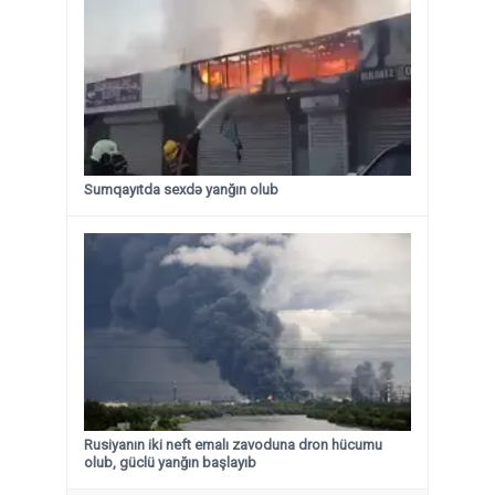
Sumqayıtda sexdə yanğın olub
Rusiyanın iki neft emalı zavoduna dron hücumu
olub, güclü yanğın başlayıb