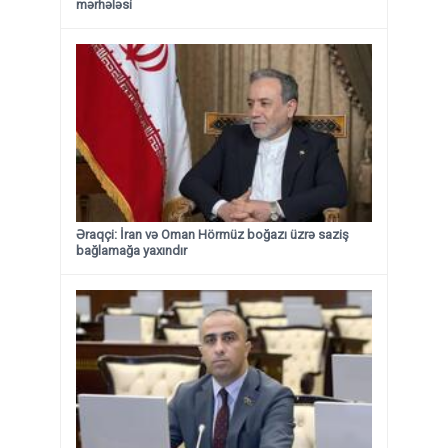
mərhələsi
Əraqçi: İran və Oman Hörmüz boğazı üzrə saziş
bağlamağa yaxındır