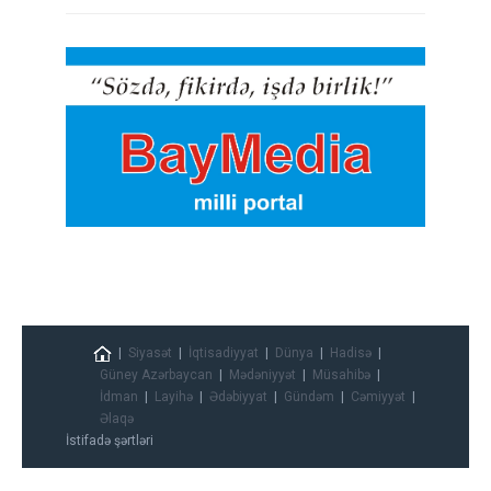
Siyasət
İqtisadiyyat
Dünya
Hadisə
Güney Azərbaycan
Mədəniyyət
Müsahibə
İdman
Layihə
Ədəbiyyat
Gündəm
Cəmiyyət
Əlaqə
İstifadə şərtləri