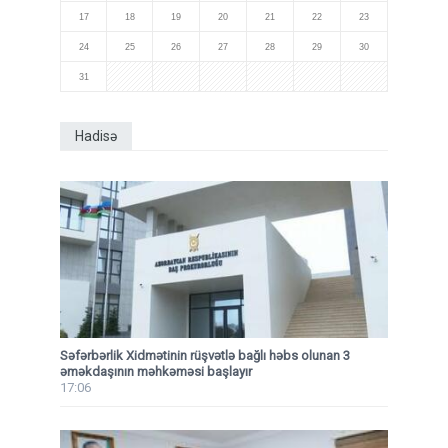
17
18
19
20
21
22
23
24
25
26
27
28
29
30
31
Hadisə
Səfərbərlik Xidmətinin rüşvətlə bağlı həbs olunan 3
əməkdaşının məhkəməsi başlayır
17:06