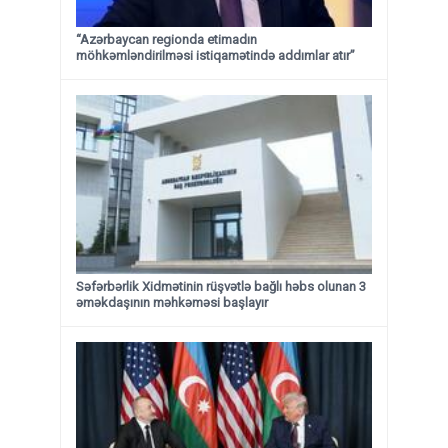
“Azərbaycan regionda etimadın
möhkəmləndirilməsi istiqamətində addımlar atır”
Səfərbərlik Xidmətinin rüşvətlə bağlı həbs olunan 3
əməkdaşının məhkəməsi başlayır