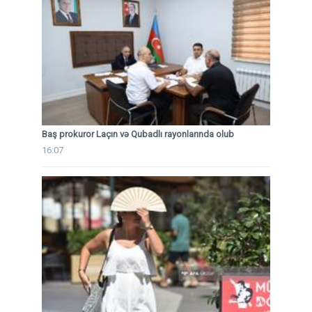
Baş prokuror Laçın və Qubadlı rayonlarında olub
16:07