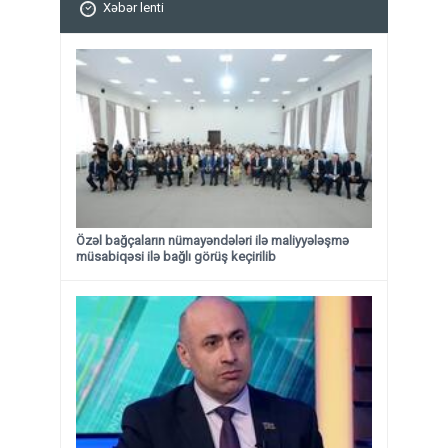
Xəbər lenti
Özəl bağçaların nümayəndələri ilə maliyyələşmə
müsabiqəsi ilə bağlı görüş keçirilib