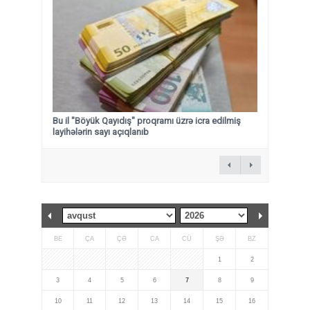
Bu il "Böyük Qayıdış" proqramı üzrə icra edilmiş
layihələrin sayı açıqlanıb
BE
ÇA
ÇƏ
CA
CÜ
ŞƏ
BZ
1
2
3
4
5
6
7
8
9
10
11
12
13
14
15
16