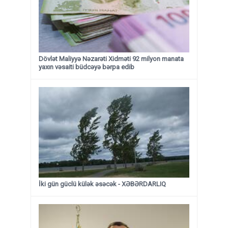
Dövlət Maliyyə Nəzarəti Xidməti 92 milyon manata
yaxın vəsaiti büdcəyə bərpa edib
İki gün güclü külək əsəcək - XƏBƏRDARLIQ