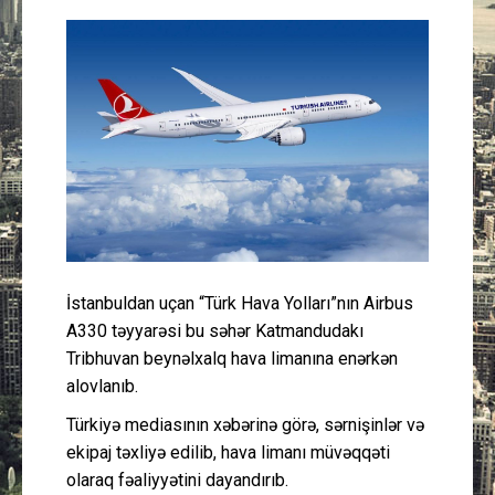
Güney Azərbaycan
Mədəniyyət
Müsahibə
İdman
Layihə
İstanbuldan uçan “Türk Hava Yolları”nın Airbus
Gündəm
A330 təyyarəsi bu səhər Katmandudakı
Tribhuvan beynəlxalq hava limanına enərkən
Cəmiyyət
alovlanıb.
Peşə etikası
Türkiyə mediasının xəbərinə görə, sərnişinlər və
ekipaj təxliyə edilib, hava limanı müvəqqəti
olaraq fəaliyyətini dayandırıb.
Əlaqə