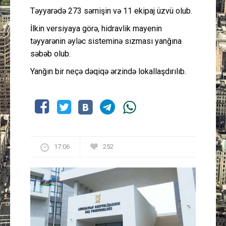
Təyyarədə 273 sərnişin və 11 ekipaj üzvü olub.
İlkin versiyaya görə, hidravlik mayenin
təyyarənin əyləc sisteminə sızması yanğına
səbəb olub.
Yanğın bir neçə dəqiqə ərzində lokallaşdırılıb.
17:06
252