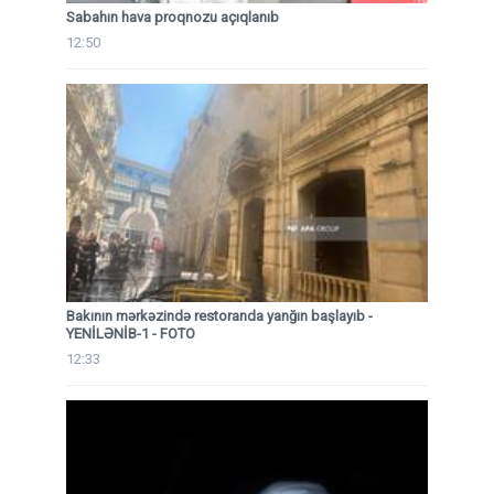
Sabahın hava proqnozu açıqlanıb
12:50
Bakının mərkəzində restoranda yanğın başlayıb
-
YENİLƏNİB-1 - FOTO
12:33