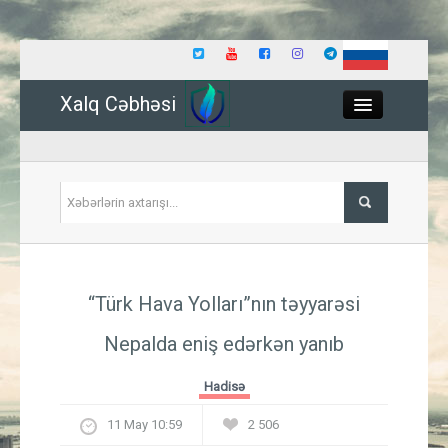
Xalq Cəbhəsi
Close
Siyasət
“Türk Hava Yolları”nın təyyarəsi
İqtisadiyyat
Nepalda eniş edərkən yanıb
Dünya
Hadisə
Hadisə
11 May 10:59
2 506