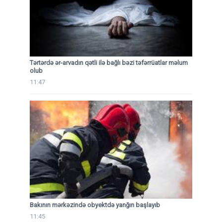
Tərtərdə ər-arvadın qətli ilə bağlı bəzi təfərrüatlar məlum
olub
11:47
Bakının mərkəzində obyektdə yanğın başlayıb
11:45