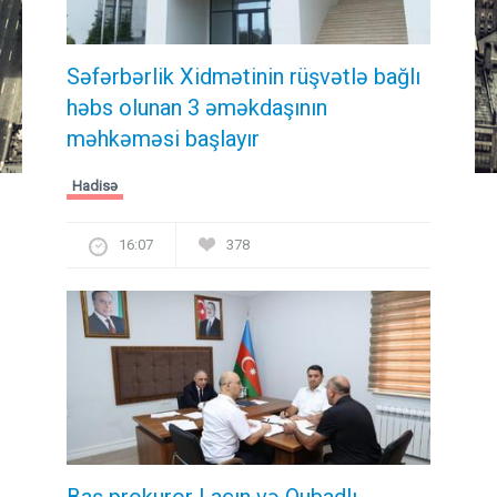
Səfərbərlik Xidmətinin rüşvətlə bağlı
həbs olunan 3 əməkdaşının
məhkəməsi başlayır
Hadisə
16:07
378
Baş prokuror Laçın və Qubadlı