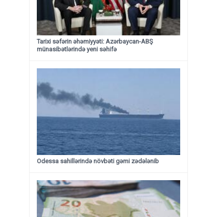
Tarixi səfərin əhəmiyyəti: Azərbaycan-ABŞ
münasibətlərində yeni səhifə
Odessa sahillərində növbəti gəmi zədələnib