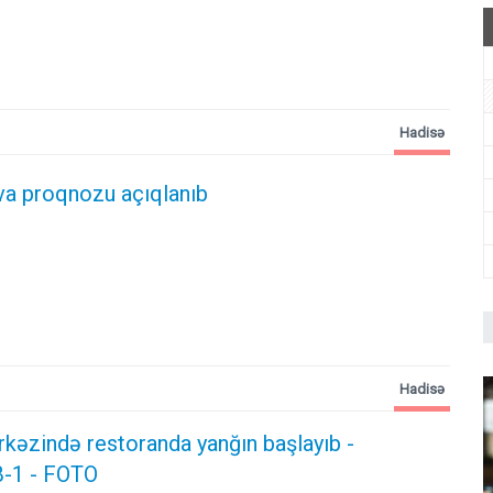
Hadisə
va proqnozu açıqlanıb
Hadisə
rkəzində restoranda yanğın başlayıb
-
-1 - FOTO