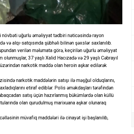
növbəti uğurlu əməliyyat tədbiri nəticəsində rayon
ə və alqı-satqısında şübhəli bilinən şəxslər saxlanılıb.
pundan verilən məlumata görə, keçirilən uğurlu əməliyyat
um olunmuşlar, 37 yaşlı Xalid Hacızadə və 29 yaşlı Cəbrayıl
n üzərindən narkotik maddə olan heroin aşkar edilərək
isində narkotik maddələrin satışı ilə məşğul olduqlarını,
xladıqlarını etiraf ediblər. Polis əməkdaşları tərəfindən
abaqcadan satış üçün hazırlanmış bükümlərdə olan küllü
utularında olan qurudulmuş marixuana aşkar olunaraq
əlləsinin müvafiq maddələri ilə cinayət işi başlanılıb,