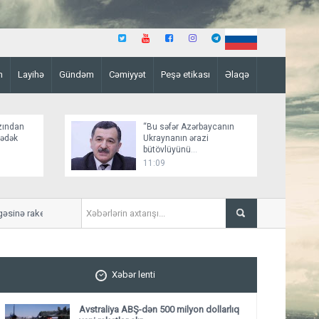
n
Layihə
Gündəm
Cəmiyyət
Peşə etikası
Əlaqə
zından
“Bu səfər Azərbaycanın
şədək
Ukraynanın ərazi
bütövlüyünü
dəstəkləməsinə növbəti
11:09
nümunədir”
ə raket zərbəsi endiriblər
Azərbaycan Malayziyaya yen
Xəbər lenti
Avstraliya ABŞ-dən 500 milyon dollarlıq