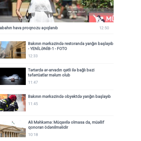
abahın hava proqnozu açıqlanıb
12:50
Bakının mərkəzində restoranda yanğın başlayıb
- YENİLƏNİB-1 - FOTO
12:33
Tərtərdə ər-arvadın qətli ilə bağlı bəzi
təfərrüatlar məlum olub
11:47
Bakının mərkəzində obyektdə yanğın başlayıb
11:45
Ali Məhkəmə: Müqavilə olmasa da, müəllif
qonorarı ödənilməlidir
10:18