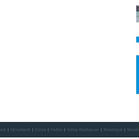
asət
İqtisadiyyat
Dünya
Hadisə
Güney Azərbaycan
Mədəniyyət
Müsah