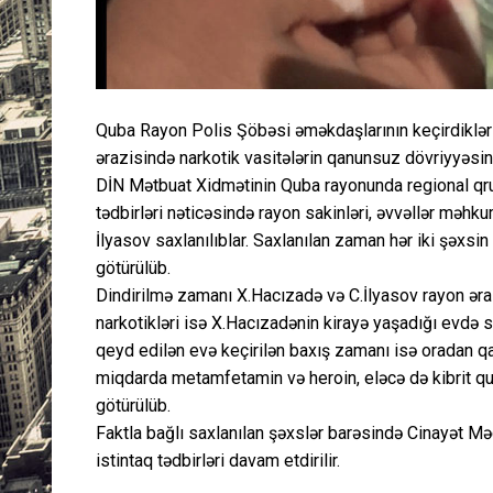
Quba Rayon Polis Şöbəsi əməkdaşlarının keçirdikləri 
ərazisində narkotik vasitələrin qanunsuz dövriyyəsind
DİN Mətbuat Xidmətinin Quba rayonunda regional qru
tədbirləri nəticəsində rayon sakinləri, əvvəllər məhk
İlyasov saxlanılıblar. Saxlanılan zaman hər iki şəxsi
götürülüb.
Dindirilmə zamanı X.Hacızadə və C.İlyasov rayon əraz
narkotikləri isə X.Hacızadənin kirayə yaşadığı evdə sa
qeyd edilən evə keçirilən baxış zamanı isə oradan q
miqdarda metamfetamin və heroin, eləcə də kibrit q
götürülüb.
Faktla bağlı saxlanılan şəxslər barəsində Cinayət Məc
istintaq tədbirləri davam etdirilir.