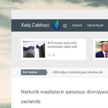
Xalq Cəbhəsi
Siyasət
İqtisadiyyat
Aİ Rusiyaya qarşı yeni
sanksiyalar tətbiq edib
13:18
Avstraliya ABŞ-dən 500 milyon dollarlıq yeni raketlər alır
Son dəqiqə
Narkotik maddələrin qanunsuz dövriyyəsi 
saxlanılıb