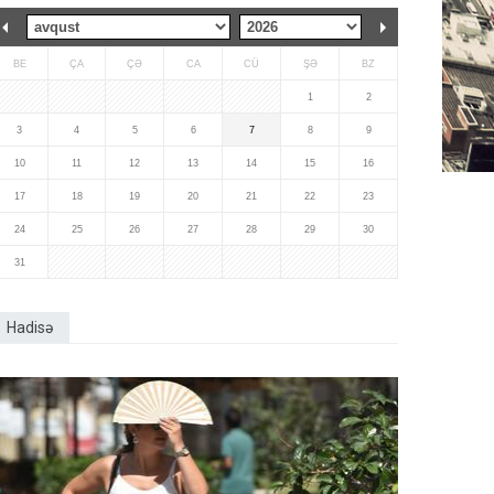
BE
ÇA
ÇƏ
CA
CÜ
ŞƏ
BZ
1
2
3
4
5
6
7
8
9
10
11
12
13
14
15
16
17
18
19
20
21
22
23
24
25
26
27
28
29
30
31
Hadisə