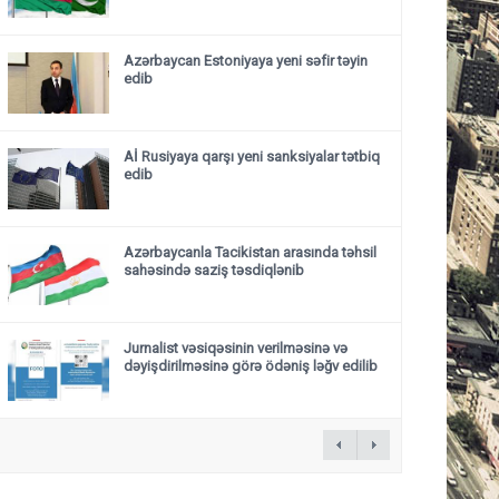
Azərbaycan Estoniyaya yeni səfir təyin
edib
Aİ Rusiyaya qarşı yeni sanksiyalar tətbiq
edib
Azərbaycanla Tacikistan arasında təhsil
sahəsində saziş təsdiqlənib
Jurnalist vəsiqəsinin verilməsinə və
dəyişdirilməsinə görə ödəniş ləğv edilib