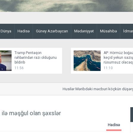
Dünya
Hadisə
Güney Azərbaycan
Mədəniyyət
Müsahibə
İdma
Tramp Pentaqon
AP: Hörmüz boğa
rəhbərindən razı olduğunu
keçid yekun sazi
bildirib
rüsumsuz olacaq
11:56
11:10
Husilər Məribdəki məcburi köçkün düşərgəsin
ilə məşğul olan şəxslər
Hadisə