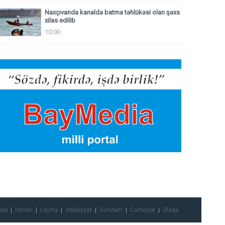
Naxçıvanda kanalda batma təhlükəsi olan şəxs
xilas edilib
10:00
ibə
İdman
Layihə
Ədəbiyyat
Gündəm
Cəmiyyət
Əlaqə