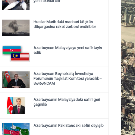
yeni raketlər alır
Husilər Məribdəki məcburi köçkün
düşərgəsinə raket zərbəsi endiriblər
Azərbaycan Malayziyaya yeni səfir təyin
edib
Azərbaycan Beynəlxalq İnvestisiya
Forumunun Təşkilat Komitəsi yaradılıb -
SƏRƏNCAM
Azərbaycanın Malayziyadakı səfiri geri
çağırılıb
Azərbaycanın Pakistandakı səfiri dəyişib