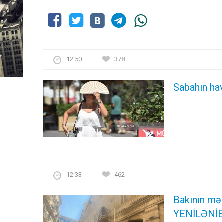
12:50
378
Sabahın ha
12:33
462
Bakının mə
YENİLƏNİB