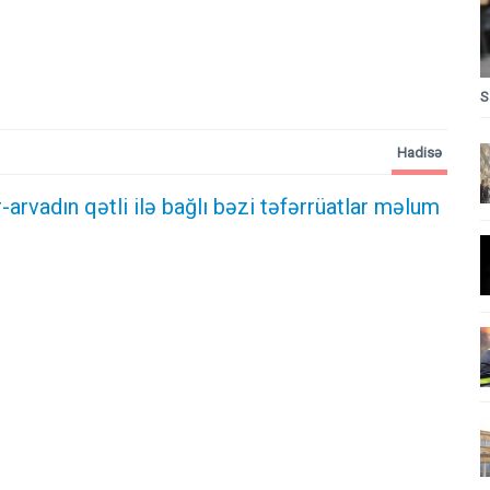
S
Hadisə
-arvadın qətli ilə bağlı bəzi təfərrüatlar məlum