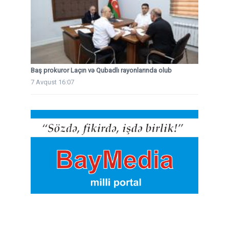
Baş prokuror Laçın və Qubadlı rayonlarında olub
7 Avqust 16:07