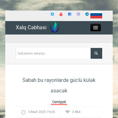
Xalq Cəbhəsi
Close
Siyasət
Sabah bu rayonlarda güclü külək
İqtisadiyyat
əsəcək
Dünya
Cəmiyyət
Hadisə
5 Mart 2025 19:20
3 864