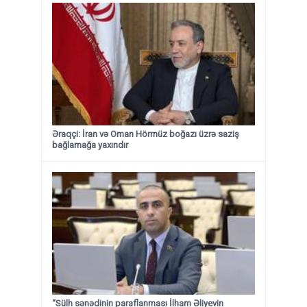
Əraqçi: İran və Oman Hörmüz boğazı üzrə saziş
bağlamağa yaxındır
“Sülh sənədinin paraflanması İlham Əliyevin