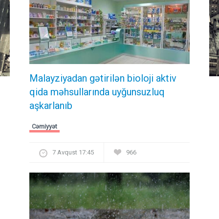
Malayziyadan gətirilən bioloji aktiv
qida məhsullarında uyğunsuzluq
aşkarlanıb
Cəmiyyət
7 Avqust 17:45
966