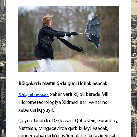
Güney Azərbaycan
Mədəniyyət
Müsahibə
İdman
Layihə
Bölgələrdə martın 6-da güclü külək əsəcək.
Gündəm
xəbər verir ki, bu barədə Milli
Xalqcebhesi.az
Cəmiyyət
Hidrometeorologiya Xidməti sarı və narıncı
xəbərdarlıq yayıb.
Peşə etikası
Qeyd olunub ki, Daşkəsən, Qobustan, Goranboy,
Naftalan, Mingəçevirdə qərb küləyi əsəcək,
Əlaqə
narıncı xəbərdarlığa uyğun olaraq küləyin sürəti