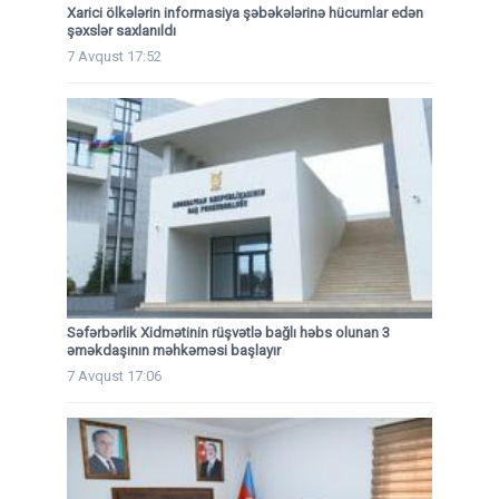
Xarici ölkələrin informasiya şəbəkələrinə hücumlar edən
şəxslər saxlanıldı
7 Avqust 17:52
Səfərbərlik Xidmətinin rüşvətlə bağlı həbs olunan 3
əməkdaşının məhkəməsi başlayır
7 Avqust 17:06