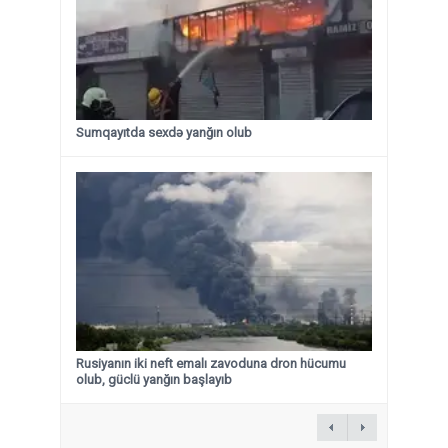
Sumqayıtda sexdə yanğın olub
Rusiyanın iki neft emalı zavoduna dron hücumu
olub, güclü yanğın başlayıb