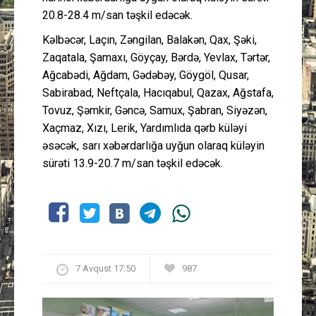
20.8-28.4 m/san təşkil edəcək.
Kəlbəcər, Laçın, Zəngilan, Balakən, Qax, Şəki,
Zaqatala, Şamaxı, Göyçay, Bərdə, Yevlax, Tərtər,
Ağcabədi, Ağdam, Gədəbəy, Göygöl, Qusar,
Sabirabad, Neftçala, Hacıqabul, Qazax, Ağstafa,
Tovuz, Şəmkir, Gəncə, Samux, Şabran, Siyəzən,
Xaçmaz, Xızı, Lerik, Yardımlıda qərb küləyi
əsəcək, sarı xəbərdarlığa uyğun olaraq küləyin
sürəti 13.9-20.7 m/san təşkil edəcək.
7 Avqust 17:50
987