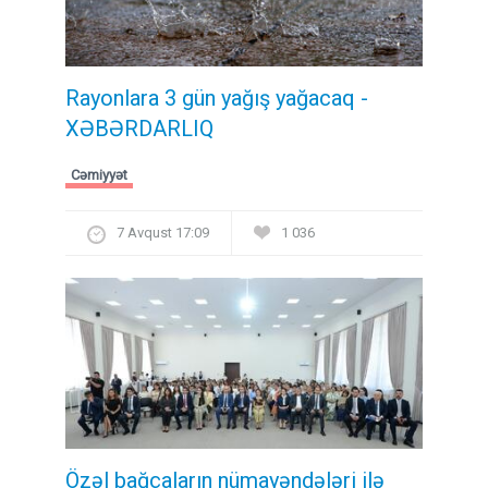
Rayonlara 3 gün yağış yağacaq -
XƏBƏRDARLIQ
Cəmiyyət
7 Avqust 17:09
1 036
Özəl bağçaların nümayəndələri ilə