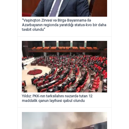
“Vaşinqton Zirvəsi və Birgə Bəyannamə ilə
Azərbayanın regionda yaratdığı status-kvo bir daha
təsbit olundu”
Yıldız: PKK-nın tərksilahını nəzərdə tutan 12
maddəlik qanun layihəsi qəbul olundu ​​​​​​​