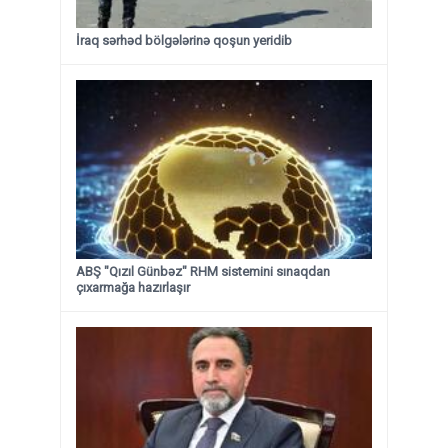
İraq sərhəd bölgələrinə qoşun yeridib
ABŞ "Qızıl Günbəz" RHM sistemini sınaqdan
çıxarmağa hazırlaşır