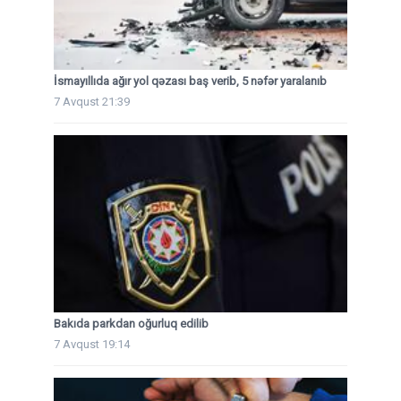
İsmayıllıda ağır yol qəzası baş verib, 5 nəfər yaralanıb
7 Avqust 21:39
Bakıda parkdan oğurluq edilib
7 Avqust 19:14