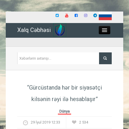
Xalq Cəbhəsi
Close
Siyasət
“Gürcüstanda hər bir siyasətçi
İqtisadiyyat
kilsənin rəyi ilə hesablaşır”
Dünya
Dünya
Hadisə
29 İyul 2019 12:33
2 534