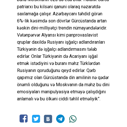
patriarxı bu kilsəni qanuni olaraq nəzarətdə
saxlamağa çalışır. Azərbaycanı təhdid görən
6%-lik kəsimdə son dövrlər Gürcüstanda artan
kəskin dini-milliyətçi trendin nümayəndələridir.
Vətənpərvər Alyansı kimi panprovaslavist
qruplar daxildə Rusiyanı işğalçı adlandıranları
Türkiyənin də işğalçı adlandırmasını tələb
edirlər. Onlar Türkiyənin də Acariyanı işğal
etmək istədiyini və buranı məhz Türklərdən
Rusiyanın qoruduğunu qeyd edirlər. Qərb
qapımız olan Gürcüstanda din amilinin nə qədər
önəmli olduğunu və Moskvanın da məhz bu dini
emosiyaları manipulyasiya etməyə çalışdığını
anlamalı və bu ölkəni ciddi təhlil etməliyik”.