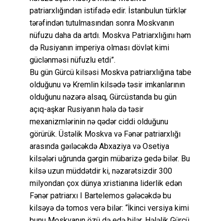
patriarxlığından istifadə edir. İstanbulun türklər
tərəfindən tutulmasından sonra Moskvanın
nüfuzu daha da artdı. Moskva Patriarxlığını həm
də Rusiyanın imperiya olması dövlət kimi
güclənməsi nüfuzlu etdi”.
Bu gün Gürcü kilsəsi Moskva patriarxlığına tabe
olduğunu və Kremlin kilsədə təsir imkanlarının
olduğunu nəzərə alsaq, Gürcüstanda bu gün
açıq-aşkar Rusiyanın hələ də təsir
mexanizmlərinin nə qədər ciddi olduğunu
görürük. Üstəlik Moskva və Fənər patriarxlığı
arasında gəıləcəkdə Abxaziya və Osetiya
kilsələri uğrunda gərgin mübarizə gedə bilər. Bu
kilsə uzun müddətdir ki, nəzarətsizdir 300
milyondan çox dünya xristianına liderlik edən
Fənər patriarxı I Bartelemos gələcəkdə bu
kilsəyə də tomos verə bilər: “İkinci versiya kimi
bunu Moskvanın özü də edə bilər. Hələlik Gürcü