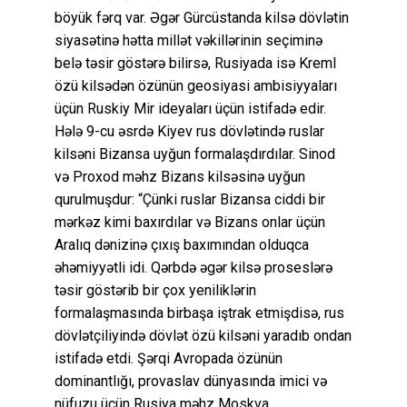
böyük fərq var. Əgər Gürcüstanda kilsə dövlətin
siyasətinə hətta millət vəkillərinin seçiminə
belə təsir göstərə bilirsə, Rusiyada isə Kreml
özü kilsədən özünün geosiyasi ambisiyyaları
üçün Ruskiy Mir ideyaları üçün istifadə edir.
Hələ 9-cu əsrdə Kiyev rus dövlətində ruslar
kilsəni Bizansa uyğun formalaşdırdılar. Sinod
və Proxod məhz Bizans kilsəsinə uyğun
qurulmuşdur: “Çünki ruslar Bizansa ciddi bir
mərkəz kimi baxırdılar və Bizans onlar üçün
Aralıq dənizinə çıxış baxımından olduqca
əhəmiyyətli idi. Qərbdə əgər kilsə proseslərə
təsir göstərib bir çox yeniliklərin
formalaşmasında birbaşa iştrak etmişdisə, rus
dövlətçiliyində dövlət özü kilsəni yaradıb ondan
istifadə etdi. Şərqi Avropada özünün
dominantlığı, provaslav dünyasında imici və
nüfuzu üçün Rusiya məhz Moskva