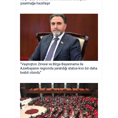
çıxarmağa hazırlaşır
“Vaşinqton Zirvəsi və Birgə Bəyannamə ilə
Azərbayanın regionda yaratdığı status-kvo bir daha
təsbit olundu”