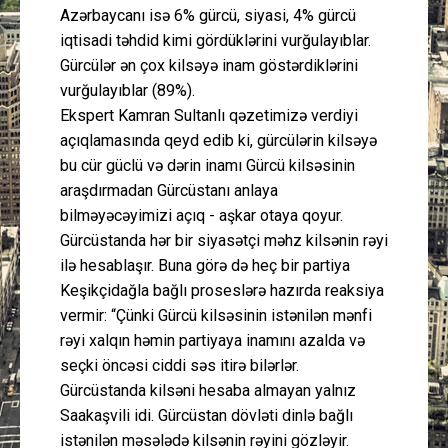
Azərbaycanı isə 6% gürcü, siyasi, 4% gürcü
iqtisadi təhdid kimi gördüklərini vurğulayıblar.
Gürcülər ən çox kilsəyə inam göstərdiklərini
vurğulayıblar (89%).
Ekspert Kamran Sultanlı qəzetimizə verdiyi
açıqlamasında qeyd edib ki, gürcülərin kilsəyə
bu cür güclü və dərin inamı Gürcü kilsəsinin
araşdırmadan Gürcüstanı anlaya
bilməyəcəyimizi açıq - aşkar otaya qoyur.
Gürcüstanda hər bir siyasətçi məhz kilsənin rəyi
ilə hesablaşır. Buna görə də heç bir partiya
Keşikçidağla bağlı proseslərə hazırda reaksiya
vermir: “Çünki Gürcü kilsəsinin istənilən mənfi
rəyi xalqın həmin partiyaya inamını azalda və
seçki öncəsi ciddi səs itirə bilərlər.
Gürcüstanda kilsəni hesaba almayan yalnız
Saakaşvili idi. Gürcüstan dövləti dinlə bağlı
istənilən məsələdə kilsənin rəyini gözləyir.