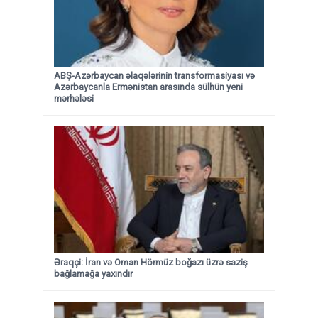
ABŞ-Azərbaycan əlaqələrinin transformasiyası və
Azərbaycanla Ermənistan arasında sülhün yeni
mərhələsi
Əraqçi: İran və Oman Hörmüz boğazı üzrə saziş
bağlamağa yaxındır