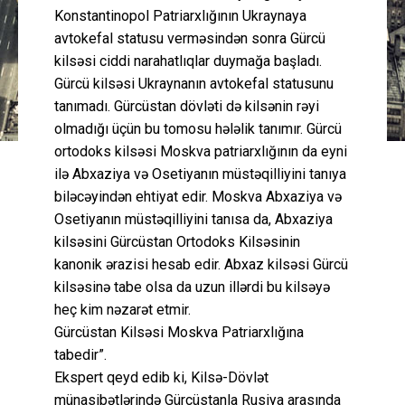
Konstantinopol Patriarxlığının Ukraynaya
avtokefal statusu verməsindən sonra Gürcü
kilsəsi ciddi narahatlıqlar duymağa başladı.
Gürcü kilsəsi Ukraynanın avtokefal statusunu
tanımadı. Gürcüstan dövləti də kilsənin rəyi
olmadığı üçün bu tomosu hələlik tanımır. Gürcü
ortodoks kilsəsi Moskva patriarxlığının da eyni
ilə Abxaziya və Osetiyanın müstəqilliyini tanıya
biləcəyindən ehtiyat edir. Moskva Abxaziya və
Osetiyanın müstəqilliyini tanısa da, Abxaziya
kilsəsini Gürcüstan Ortodoks Kilsəsinin
kanonik ərazisi hesab edir. Abxaz kilsəsi Gürcü
kilsəsinə tabe olsa da uzun illərdi bu kilsəyə
heç kim nəzarət etmir.
Gürcüstan Kilsəsi Moskva Patriarxlığına
tabedir”.
Ekspert qeyd edib ki, Kilsə-Dövlət
münasibətlərində Gürcüstanla Rusiya arasında