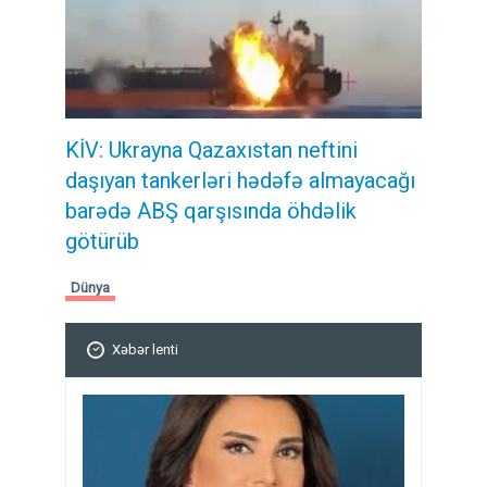
KİV: Ukrayna Qazaxıstan neftini
daşıyan tankerləri hədəfə almayacağı
barədə ABŞ qarşısında öhdəlik
götürüb
Dünya
Xəbər lenti