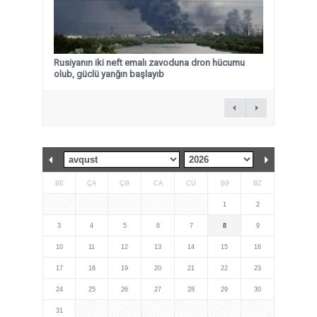
Rusiyanın iki neft emalı zavoduna dron hücumu
olub, güclü yanğın başlayıb
BE
ÇA
ÇƏ
CA
CÜ
ŞƏ
BZ
1
2
3
4
5
6
7
8
9
10
11
12
13
14
15
16
17
18
19
20
21
22
23
24
25
26
27
28
29
30
31