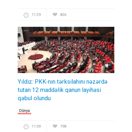
11:29
826
Yıldız: PKK-nın tərksilahını nəzərdə
tutan 12 maddəlik qanun layihəsi
qəbul olundu ​​​​​​​
Dünya
11:09
798