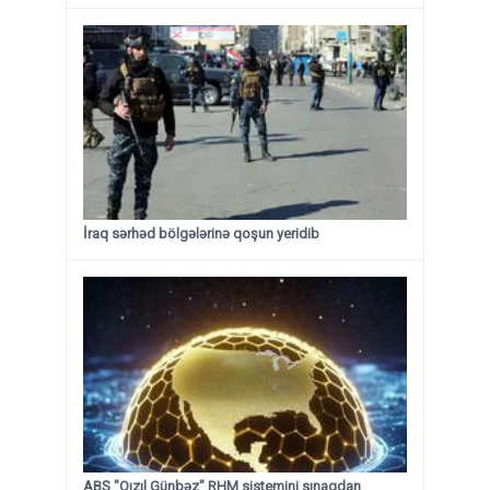
İraq sərhəd bölgələrinə qoşun yeridib
ABŞ "Qızıl Günbəz" RHM sistemini sınaqdan