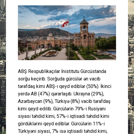
Güney Azərbaycan
Mədəniyyət
Müsahibə
İdman
Layihə
ABŞ Respublikaçılar İnistitutu Gürcüstanda
sorğu keçirib. Sorğuda gürcülər ən vacib
Gündəm
tərafdaş kimi ABŞ-ı qeyd ediblər (50%). İkinci
yerdə AB (47%) qərarlaşıb. Ukrayna (29%),
Cəmiyyət
Azərbaycan (9%), Türkiyə (8%) vacib tərafdaş
kimi qeyd edilib. Gürcülərin 79%-i Rusiyanı
Peşə etikası
siyasi təhdid kimi, 57%-i iqtisadi təhdid kimi
gördüklərini qeyd ediblər. Gürcülərin 11%-i
Əlaqə
Türkiyəni siyasi, 7% isə iqtisadi təhdid kimi,