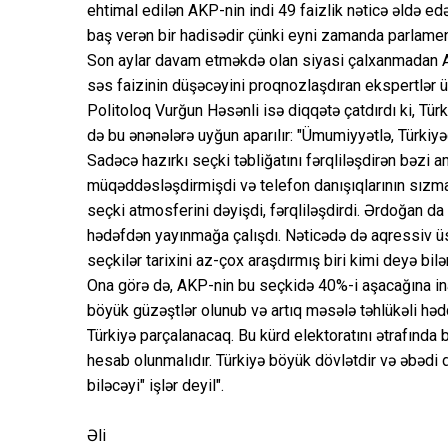
ehtimal edilən AKP-nin indi 49 faizlik nəticə əldə edə
baş verən bir hadisədir çünki eyni zamanda parlamen
Son aylar davam etməkdə olan siyasi çalxanmadan A
səs faizinin düşəcəyini proqnozlaşdıran ekspertlər ü
Politoloq Vurğun Həsənli isə diqqətə çatdırdı ki, Tür
də bu ənənələrə uyğun aparılır: "Ümumiyyətlə, Türkiyə
Sadəcə hazırkı seçki təbliğatını fərqliləşdirən bəzi a
müqəddəsləşdirmişdi və telefon danışıqlarının sızm
seçki atmosferini dəyişdi, fərqliləşdirdi. Ərdoğan d
hədəfdən yayınmağa çalışdı. Nəticədə də aqressiv üslu
seçkilər tarixini az-çox araşdırmış biri kimi deyə bil
Ona görə də, AKP-nin bu seçkidə 40%-i aşacağına in
böyük güzəştlər olunub və artıq məsələ təhlükəli həd
Türkiyə parçalanacaq. Bu kürd elektoratını ətrafında
hesab olunmalıdır. Türkiyə böyük dövlətdir və əbədi d
biləcəyi" işlər deyil".
Əli