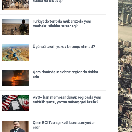
nəticə nə olacaq?
Türkiyədə terrorla mübarizədə yeni
mərhələ: silahlar susacaq?
Üçüncü tərəf, yoxsa birbaşa etimad?
Qara dənizdə insident: regionda risklər
artır
ABŞ–İran memorandumu: regionda yeni
sabitlik şansı, yoxsa müvəqqəti fasilə?
Çinin BCI Tech şirkəti laboratoriyadan
çıxır