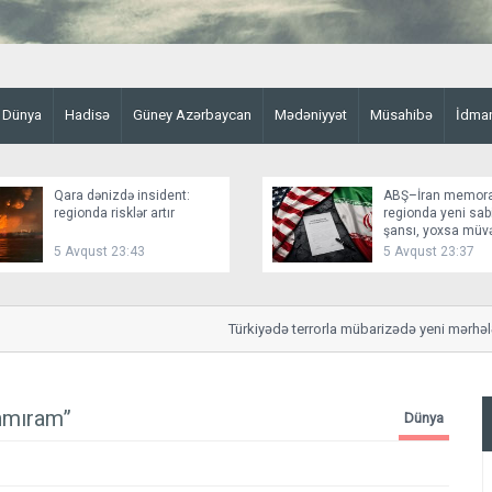
Dünya
Hadisə
Güney Azərbaycan
Mədəniyyət
Müsahibə
İdma
Qara dənizdə insident:
ABŞ–İran memor
regionda risklər artır
regionda yeni sabi
şansı, yoxsa müv
fasilə?
5 Avqust 23:43
5 Avqust 23:37
Türkiyədə terrorla mübarizədə yeni mərhələ: s
anmıram”
Dünya