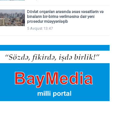
Dövlət orqanları arasında əsas vəsaitlərin və
binaların bir-birinə verilməsinə dair yeni
prosedur müəyyənləşib
5 Avqust 13:47