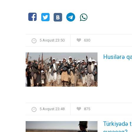
5 Avqust 23:50
630
Husilərə qa
5 Avqust 23:48
875
Türkiyədə t
susacaq?