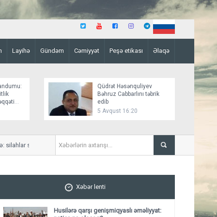
n
Layihə
Gündəm
Cəmiyyət
Peşə etikası
Əlaqə
andumu:
Qüdrət Həsənquliyev
tlik
Bəhruz Cabbarlını təbrik
əqqəti
edib
5 Avqust 16:20
ilahlar susacaq?
Üçüncü tərəf, yoxsa birbaş
Xəbər lenti
Husilərə qarşı genişmiqyaslı əməliyyat: