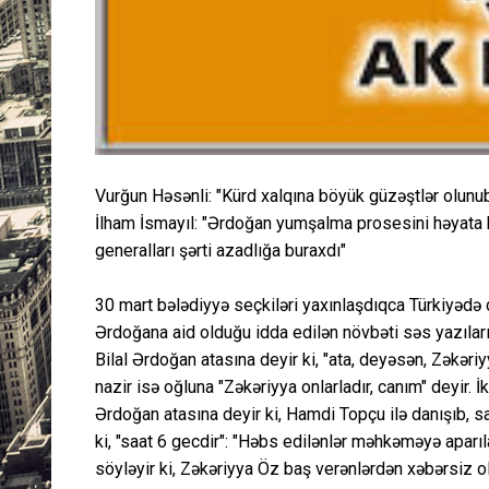
Vurğun Həsənli: "Kürd xalqına böyük güzəştlər olunub
İlham İsmayıl: "Ərdoğan yumşalma prosesini həyata 
generalları şərti azadlığa buraxdı"
30 mart bələdiyyə seçkiləri yaxınlaşdıqca Türkiyədə da
Ərdoğana aid olduğu idda edilən növbəti səs yazılar
Bilal Ərdoğan atasına deyir ki, "ata, deyəsən, Zəkəriy
nazir isə oğluna "Zəkəriyya onlarladır, canım" deyir. İ
Ərdoğan atasına deyir ki, Hamdi Topçu ilə danışıb, s
ki, "saat 6 gecdir": "Həbs edilənlər məhkəməyə aparıla
söyləyir ki, Zəkəriyya Öz baş verənlərdən xəbərsiz 