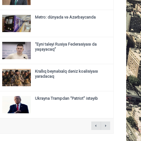
Metro: dünyada və Azərbaycanda
“Eyni taleyi Rusiya Federasiyası da
yaşayacaq”
Krallıq beynəlxalq dəniz koalisiyası
yaradacaq
Ukrayna Trampdan “Patriot” istəyib