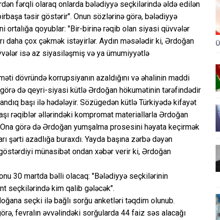
rdən fərqli olaraq onlarda bələdiyyə seçkilərində əldə edilən
irbaşa təsir göstərir". Onun sözlərinə görə, bələdiyyə
i ortalığa qoyublar: "Bir-birinə rəqib olan siyasi qüvvələr
rı daha çox çəkmək istəyirlər. Aydın məsələdir ki, Ərdoğan
Ü
üvvələr isə az siyasiləşmiş və ya ümumiyyətlə
məti dövründə korrupsiyanın azaldığını və əhalinin maddi
 görə də qeyri-siyasi kütlə Ərdoğan hökumətinin tərəfindədir
andıq başı ilə hədələyir. Sözügedən kütlə Türkiyədə kifayət
naşı rəqiblər əllərindəki kompromat materiallarla Ərdoğan
r. Ona görə də Ərdoğan yumşalma prosesini həyata keçirmək
arı şərti azadlığa buraxdı. Yayda başına zərbə dəyən
 göstərdiyi münasibət ondan xəbər verir ki, Ərdoğan
sonu 30 martda bəlli olacaq: "Bələdiyyə seçkilərinin
nt seçkilərində kim qalib gələcək".
oğana seçki ilə bağlı sorğu anketləri təqdim olunub.
örə, fevralın əvvəlindəki sorğularda 44 faiz səs alacağı