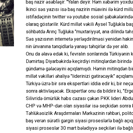
baş nazir əsəbləşir: "Yalan deyir. Həm xəbərim yoxdur
İkinci səs yazısı isə baş nazirin müavini ilə kürd mill
istifadəçinin twitter və youtube sosial şəbəkələrində 
olaraq göstərilir. Kürd millət vəkili Aysel Tuğlukla b
söhbətdə Arınç Tuğluka "muxtariyyət, ana dilində təhsi
Səs yazısının internetə yerləşdirilməsi yenidən haki
nin ünvanına tənqidlərlə yanaşı təhqirlər də yer alıb.
Onu da əlavə edək ki, fevralın sonlarında Türkiyəni
Dəmirtaş Diyarbəkirdə keçirdiyi mitinqlərdən birind
gündəmə gələcəyini açıqlamışdı. Həmin mitinqdən bir
millət vəkilləri əhaliyə "liderinizi gətirəcəyik" açıqlam
Türkiyə üzrə bir sıra ekspertləri iddia edir ki, bir n
sonra aktivləşəcək. Ekspertlər onu da bildirir ki, "
Silivridə ömürlük həbs cəzası çəkən PKK lideri Abdull
CHP və MHP-dən olan siyasilər isə seçkidən sonra kürd
Təhlükəsizlik Araşdırmaları Mərkəzinin rəhbəri, poli
baş verən sürətli gərgin siyasi proseslərlə bağlı aç
siyasi proseslər 30 mart bələdiyyə seçkiləri ilə bağlıd