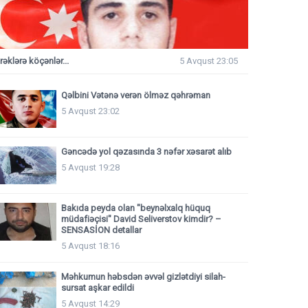
rəklərə köçənlər...
5 Avqust 23:05
Qəlbini Vətənə verən ölməz qəhrəman
5 Avqust 23:02
Gəncədə yol qəzasında 3 nəfər xəsarət alıb
5 Avqust 19:28
Bakıda peyda olan "beynəlxalq hüquq
müdafiəçisi" David Seliverstov kimdir? –
SENSASİON detallar
5 Avqust 18:16
Məhkumun həbsdən əvvəl gizlətdiyi silah-
sursat aşkar edildi
5 Avqust 14:29