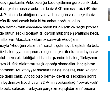
cəyi gözlənilir. Anket-sorğu tədqiqatlarına görə bu ilk dəfə
t seçkiləri barədə anketlərdə də AKP-nin səs faizi 49-dur.
KP-nin zədə aldığını deyən və buna gördə də seçkilərdə
çün ilk real cavab hələ ki bu anket sorğusu olub.
kiyə demokratik ənənələrə malik bir ölkədir və seçki prosesi
də bütün seçki təbliğatları gərgin mübarizə şəraitində keçir.
millər var. Məsələn, xalqın əksəriyyəti Ərdoğanı
asıyla "Ərdoğan əfsanəsi" sürətlə çökməyə başladı. Bu belə
a öz hakimiyyətini qorumaq üçün seçki ritorikasını dəyişərək
b seçərək, təbliğatı daha da qızışdırdı. Lakin, Türkiyənin
ərəm ki, türk elektoratı seçkiqabağı skandalları bağışlamır.
anmıram. Muxtariyyət məsələsinə gəlincə isə, kürd xalqına
də gəlib çatıb. Ancaq bu o demək deyil ki, seçkidən sonra
 birləşdirməyi hədəfləyən BDP-nin seçkiqabağı "böyük vədi"
ə belə qalacaq. Türkiyəni parçalamaq iqtidarların "bacara