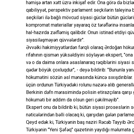
həmişə artan xətt üzrə inkişaf edir. Ona görə də bizlə
qabiliyyət, perspektiv parlament seçkilərin taleyinə b
seçkiləri ilə bağlı mövcud siyasi güclər bütün güclərin
kompromat materiallar yayaraq öz tərəflərinə insanla
hal-hazırda zəifləmiş qalibdir. Onun istinad etdiyi q
siyasiləşməyən qüvvələrdir".
Əvvəlki hakimiyyətlərdən fərqli olaraq Ərdoğan höku
rifahının qismən yüksəldiyini söyləyən ekspert, "ona
və o da daima onlara əsaslanaraq rəqiblərini siyasi s
qədər böyük çoxluqdur", - deyə bildirib: "Bununla ya
hökumətini sözün əsl mənasında küncə sıxışdırıbla
üçün ordunun Türkiyədəki rolunu nəzərə alıb generall
Berkinin dəfn mərasimində polisin etirazçılara qarşı
hökuməti bir addım da olsun geri çəkilməyib".
Ekspert onu da bildirib ki, bütün siyasi proseslərin 
nəticələrindən bəlli olacaq ki, qarşıdan gələn parlame
Qeyd edək ki, Türkiyənin baş naziri Rəcəb Tayyib Ərd
Türkiyənin "Yeni Şəfəq" qəzetinin yaydığı məlumata g