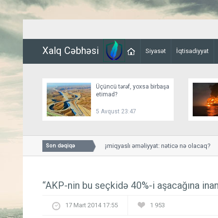
Xalq Cəbhəsi
Siyasət
İqtisadiyyat
Üçüncü tərəf, yoxsa birbaşa
etimad?
5 Avqust 23:47
Husilərə qarşı genişmiqyaslı əməliyyat: nəticə nə olacaq?
Son dəqiqə
“AKP-nin bu seçkidə 40%-i aşacağına in
17 Mart 2014 17:55
1 953