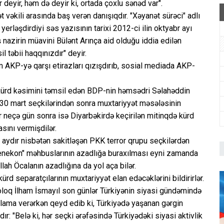
 deyir, həm də deyir ki, ortada çoxlu sənəd var".
ət vəkili arasında baş verən danışıqdır. "Xəyanət sürəci" adlı
yerləşdirdiyi səs yazısının tarixi 2012-ci ilin oktyabr ayı
aş nazirin müavini Bülənt Arınça aid olduğu iddia edilən
l təbii haqqınızdır" deyir.
m AKP-yə qarşı etirazları qızışdırıb, sosial mediada AKP-
n kürd kəsimini təmsil edən BDP-nin həmsədri Səlahəddin
ə 30 mart seçkilərindən sonra muxtariyyət məsələsinin
 neçə gün sonra isə Diyarbəkirdə keçirilən mitinqdə kürd
asını vermişdilər.
eçə aydır nisbətən sakitləşən PKK terror qrupu seçkilərdən
Ergenekon" məhbuslarının azadlığa buraxılması eyni zamanda
ah Öcalanın azadlığına da yol aça bilər.
 separatçılarının muxtariyyət elan edəcəklərini bildirirlər.
toloq İlham İsmayıl son günlər Türkiyənin siyasi gündəmində
ıqlama verərkən qeyd edib ki, Türkiyədə yaşanan gərgin
ır: "Belə ki, hər seçki ərəfəsində Türkiyədəki siyasi aktivlik