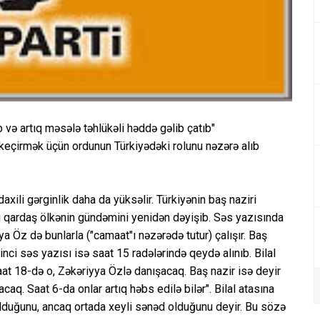
 və artıq məsələ təhlükəli həddə gəlib çatıb"
keçirmək üçün ordunun Türkiyədəki rolunu nəzərə alıb
xili gərginlik daha da yüksəlir. Türkiyənin baş naziri
ı qardaş ölkənin gündəmini yenidən dəyişib. Səs yazısında
ya Öz də bunlarla ("camaat"ı nəzərədə tutur) çalışır. Baş
kinci səs yazısı isə saat 15 radələrində qeydə alınıb. Bilal
aat 18-də o, Zəkəriyya Özlə danışacaq. Baş nazir isə deyir
caq. Saat 6-da onlar artıq həbs edilə bilər". Bilal atasına
olduğunu, ancaq ortada xeyli sənəd olduğunu deyir. Bu sözə