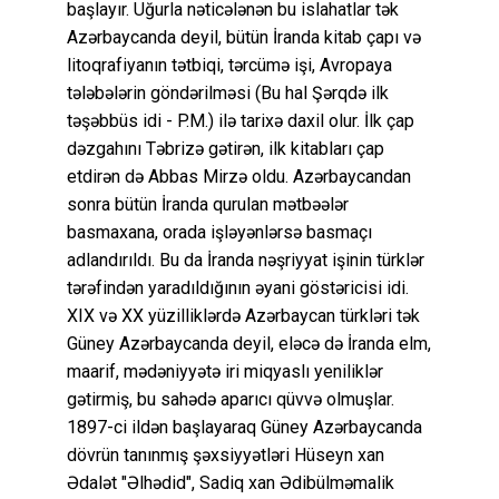
başlayır. Uğurla nəticələnən bu islahatlar tək
Azərbaycanda deyil, bütün İranda kitab çapı və
litoqrafiyanın tətbiqi, tərcümə işi, Avropaya
tələbələrin göndərilməsi (Bu hal Şərqdə ilk
təşəbbüs idi - P.M.) ilə tarixə daxil olur. İlk çap
dəzgahını Təbrizə gətirən, ilk kitabları çap
etdirən də Abbas Mirzə oldu. Azərbaycandan
sonra bütün İranda qurulan mətbəələr
basmaxana, orada işləyənlərsə basmaçı
adlandırıldı. Bu da İranda nəşriyyat işinin türklər
tərəfindən yaradıldığının əyani göstəricisi idi.
XIX və XX yüzilliklərdə Azərbaycan türkləri tək
Güney Azərbaycanda deyil, eləcə də İranda elm,
maarif, mədəniyyətə iri miqyaslı yeniliklər
gətirmiş, bu sahədə aparıcı qüvvə olmuşlar.
1897-ci ildən başlayaraq Güney Azərbaycanda
dövrün tanınmış şəxsiyyətləri Hüseyn xan
Ədalət "Əlhədid", Sadiq xan Ədibülməmalik