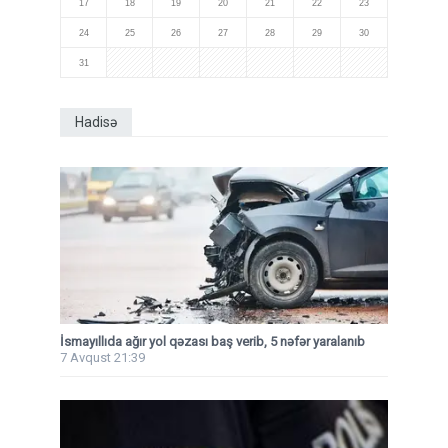
17
18
19
20
21
22
23
24
25
26
27
28
29
30
31
Hadisə
İsmayıllıda ağır yol qəzası baş verib, 5 nəfər yaralanıb
7 Avqust 21:39