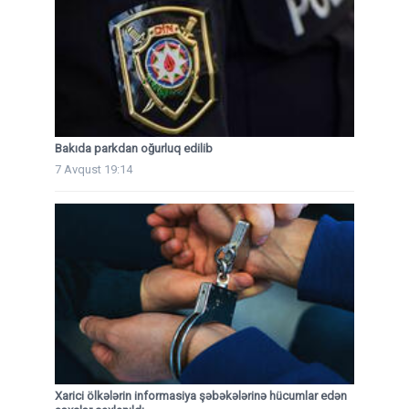
Bakıda parkdan oğurluq edilib
7 Avqust 19:14
Xarici ölkələrin informasiya şəbəkələrinə hücumlar edən