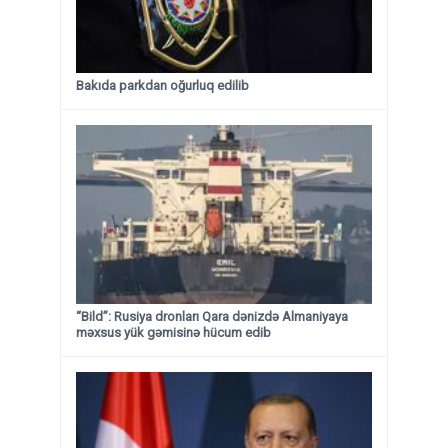
Bakıda parkdan oğurluq edilib
“Bild”: Rusiya dronları Qara dənizdə Almaniyaya
məxsus yük gəmisinə hücum edib