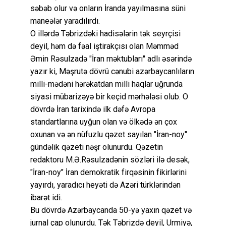
səbəb olur və onların İranda yayılmasına süni
maneələr yaradılırdı.
O illərdə Təbrizdəki hadisələrin tək seyrçisi
deyil, həm də fəal iştirakçısı olan Məmməd
Əmin Rəsulzadə "İran məktubları" adlı əsərində
yazır ki, Məşrutə dövrü cənubi azərbaycanlıların
milli-mədəni hərəkatdan milli haqlar uğrunda
siyasi mübarizəyə bir keçid mərhələsi olub. O
dövrdə İran tarixində ilk dəfə Avropa
standartlarına uyğun olan və ölkədə ən çox
oxunan və ən nüfuzlu qəzet sayılan "İran-noy"
gündəlik qəzeti nəşr olunurdu. Qəzetin
redaktoru M.Ə.Rəsulzadənin sözləri ilə desək,
"İran-noy" İran demokratik firqəsinin fikirlərini
yayırdı, yaradıcı heyəti də Azəri türklərindən
ibarət idi.
Bu dövrdə Azərbaycanda 50-yə yaxın qəzet və
jurnal çap olunurdu. Tək Təbrizdə deyil, Urmiyə,