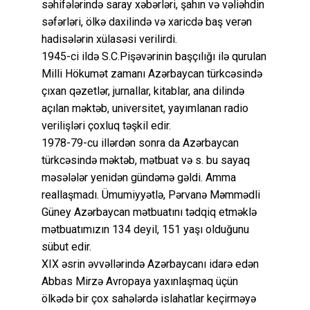
səhifələrində saray xəbərləri, şahın və vəliəhdin
səfərləri, ölkə daxilində və xaricdə baş verən
hadisələrin xülasəsi verilirdi.
1945-ci ildə S.C.Pişəvərinin başçılığı ilə qurulan
Milli Hökumət zamanı Azərbaycan türkcəsində
çıxan qəzetlər, jurnallar, kitablar, ana dilində
açılan məktəb, universitet, yayımlanan radio
verilişləri çoxluq təşkil edir.
1978-79-cu illərdən sonra da Azərbaycan
türkcəsində məktəb, mətbuat və s. bu sayaq
məsələlər yenidən gündəmə gəldi. Amma
reallaşmadı. Ümumiyyətlə, Pərvanə Məmmədli
Güney Azərbaycan mətbuatını tədqiq etməklə
mətbuatımızın 134 deyil, 151 yaşı olduğunu
sübut edir.
XIX əsrin əvvəllərində Azərbaycanı idarə edən
Abbas Mirzə Avropaya yaxınlaşmaq üçün
ölkədə bir çox sahələrdə islahatlar keçirməyə