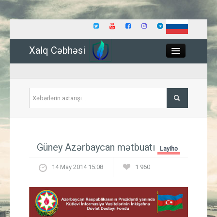
Xalq Cəbhəsi
Close
Siyasət
Güney Azərbaycan mətbuatı
Layihə
İqtisadiyyat
14 May 2014 15:08
1 960
Dünya
Hadisə