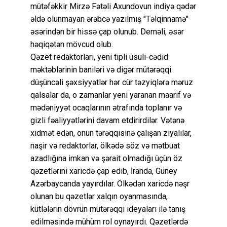
mütəfəkkir Mirzə Fətəli Axundovun indiyə qədər
əldə olunmayan ərəbcə yazılmış "Təlqinnamə"
əsərindən bir hissə çap olunub. Deməli, əsər
həqiqətən mövcud olub.
Qəzet redaktorları, yeni tipli üsuli-cədid
məktəblərinin baniləri və digər mütərəqqi
düşüncəli şəxsiyyətlər hər cür təzyiqlərə məruz
qalsalar da, o zamanlar yeni yaranan maarif və
mədəniyyət ocaqlarının ətrafında toplanır və
gizli fəaliyyətlərini davam etdirirdilər. Vətənə
xidmət edən, onun tərəqqisinə çalışan ziyalılar,
naşir və redaktorlar, ölkədə söz və mətbuat
azadlığına imkan və şərait olmadığı üçün öz
qəzetlərini xaricdə çap edib, İranda, Güney
Azərbaycanda yayırdılar. Ölkədən xaricdə nəşr
olunan bu qəzetlər xalqın oyanmasında,
kütlələrin dövrün mütərəqqi ideyaları ilə tanış
edilməsində mühüm rol oynayırdı. Qəzetlərdə