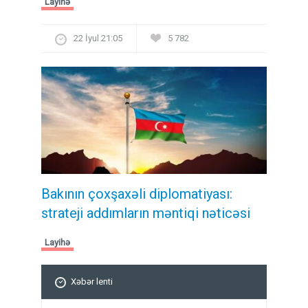
Layihə
22 İyul 21:05
5 782
Bakının çoxşaxəli diplomatiyası:
strateji addımların məntiqi nəticəsi
Layihə
Xəbər lenti