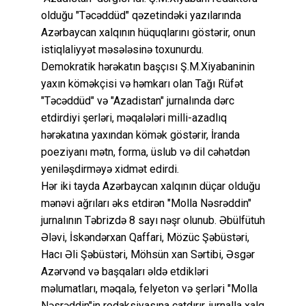
olduğu "Təcəddüd" qəzetindəki yazılarında
Azərbaycan xalqının hüquqlarını göstərir, onun
istiqlaliyyət məsələsinə toxunurdu.
Demokratik hərəkatın başçısı Ş.M.Xiyabaninin
yaxın köməkçisi və həmkarı olan Tağı Rüfət
"Təcəddüd" və "Azadistan" jurnalında dərc
etdirdiyi şerləri, məqalələri milli-azadlıq
hərəkatına yaxından kömək göstərir, İranda
poeziyanı mətn, forma, üslub və dil cəhətdən
yeniləşdirməyə xidmət edirdi.
Hər iki tayda Azərbaycan xalqının düçar olduğu
mənəvi ağrıları əks etdirən "Molla Nəsrəddin"
jurnalının Təbrizdə 8 sayı nəşr olunub. Əbülfütuh
Ələvi, İskəndərxan Qaffari, Mözüc Şəbüstəri,
Hacı Əli Şəbüstəri, Möhsün xan Sərtibi, Əsgər
Azərvənd və başqaları əldə etdikləri
məlumatları, məqalə, felyeton və şerləri "Molla
Nəsrəddin"in redaksiyasına çatdırır, jurnalla xalq