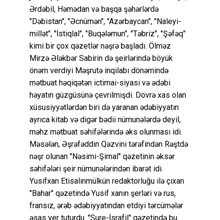
Ərdəbil, Həmədan və başqa şəhərlərdə
"Dəbistan", "Əcnümən", "Azərbaycan", "Naleyi-
millət", "İstiqlal", "Buqələmun", "Təbriz", "Şəfəq"
kimi bir çox qəzetlər nəşrə başladı. Ölməz
Mirzə Ələkbər Sabirin də şeirlərində böyük
önəm verdiyi Məşrutə inqilabı dönəmində
mətbuat həqiqətən ictimai-siyasi və ədəbi
həyatın güzgüsünə çevrilmişdi. Dövrə xas olan
xüsusiyyətlərdən biri də yaranan ədəbiyyatın
ayrıca kitab və digər bədii nümunələrdə deyil,
məhz mətbuat səhifələrində əks olunması idi.
Məsələn, Əşrəfəddin Qəzvini tərəfindən Rəştdə
nəşr olunan "Nəsimi-Şimal" qəzetinin əksər
səhifələri şeir nümunələrindən ibarət idi.
Yusifxan Etisalınmülkün redaktorluğu ilə çıxan
"Bahar" qəzetində Yusif xanın şerləri və rus,
fransız, ərəb ədəbiyyatından etdiyi tərcümələr
əsas yer tuturdu. "Sure-İsrafil" qəzetində bu