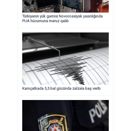
Türkiyənin yük gəmisi Novorossiysk yaxınlığında
PUA hücumuna məruz qalıb
Kamçatkada 5,5 bal gücündə zəlzələ baş verib