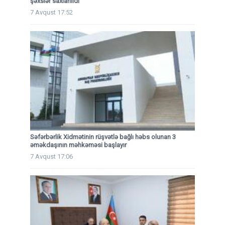
şəxslər saxlanıldı
7 Avqust 17:52
Səfərbərlik Xidmətinin rüşvətlə bağlı həbs olunan 3
əməkdaşının məhkəməsi başlayır
7 Avqust 17:06