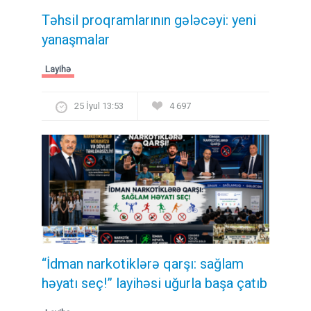
Təhsil proqramlarının gələcəyi: yeni
yanaşmalar
Layihə
25 İyul 13:53
4 697
“İdman narkotiklərə qarşı: sağlam
həyatı seç!” layihəsi uğurla başa çatıb