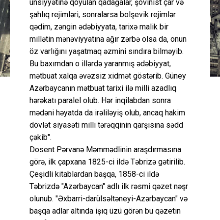
ünsiyyətinə qoyulan qadağalar, şovinist çar və
şahlıq rejimləri, sonralarsa bolşevik rejimlər
qədim, zəngin ədəbiyyata, tarixə malik bir
millətin mənəviyyatına ağır zərbə olsa da, onun
öz varlığını yaşatmaq əzmini sındıra bilməyib.
Bu baxımdan o illərdə yaranmış ədəbiyyat,
mətbuat xalqa əvəzsiz xidmət göstərib. Güney
Azərbaycanın mətbuat tarixi ilə milli azadlıq
hərəkatı paralel olub. Hər inqilabdan sonra
mədəni həyatda da irəliləyiş olub, ancaq hakim
dövlət siyasəti milli tərəqqinin qarşısına sədd
çəkib".
Dosent Pərvanə Məmmədlinin araşdırmasına
görə, ilk çapxana 1825-ci ildə Təbrizə gətirilib.
Çeşidli kitablardan başqa, 1858-ci ildə
Təbrizdə "Azərbaycan" adlı ilk rəsmi qəzet nəşr
olunub. "Əxbarri-darülsəltəneyi-Azərbaycan" və
başqa adlar altında işıq üzü görən bu qəzetin