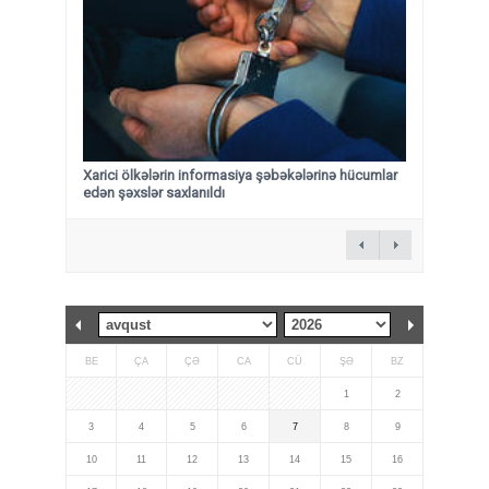
Xarici ölkələrin informasiya şəbəkələrinə hücumlar
edən şəxslər saxlanıldı
BE
ÇA
ÇƏ
CA
CÜ
ŞƏ
BZ
1
2
3
4
5
6
7
8
9
10
11
12
13
14
15
16