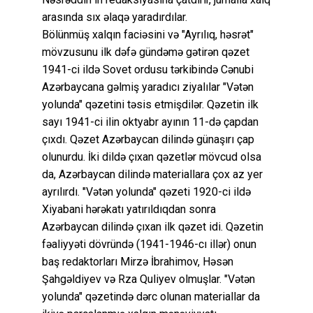
arasında sıx əlaqə yaradırdılar.
Bölünmüş xalqın faciəsini və "Ayrılıq, həsrət"
mövzusunu ilk dəfə gündəmə gətirən qəzet
1941-ci ildə Sovet ordusu tərkibində Cənubi
Azərbaycana gəlmiş yaradıcı ziyalılar "Vətən
yolunda" qəzetini təsis etmişdilər. Qəzetin ilk
sayı 1941-ci ilin oktyabr ayının 11-də çapdan
çıxdı. Qəzet Azərbaycan dilində günaşırı çap
olunurdu. İki dildə çıxan qəzetlər mövcud olsa
da, Azərbaycan dilində materiallara çox az yer
ayrılırdı. "Vətən yolunda" qəzeti 1920-ci ildə
Xiyabani hərəkatı yatırıldıqdan sonra
Azərbaycan dilində çıxan ilk qəzet idi. Qəzetin
fəaliyyəti dövründə (1941-1946-cı illər) onun
baş redaktorları Mirzə İbrahimov, Həsən
Şahgəldiyev və Rza Quliyev olmuşlar. "Vətən
yolunda" qəzetində dərc olunan materiallar da