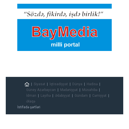
Siyasət
İqtisadiyyat
Dünya
Hadisə
Güney Azərbaycan
Mədəniyyət
Müsahibə
İdman
Layihə
Ədəbiyyat
Gündəm
Cəmiyyət
Əlaqə
İstifadə şərtləri