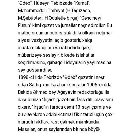
"Ədəb", Hüseyn Təbibzadə "Kamal",
Məhəmmədəli Tərbiyət (H.Tağızadə,
M.Şəbüstəri, H.Ədalətlə birgə) "Gəncineyi-
Fünun" kimi qəzet və jurnallar nəşr edirdilər. Bu
mətbu orqanlar publisistik dillə ölkənin ictimai-
siyasi vəziyyətini açıb göstərir, xalqı
müstəmləkəçilərə və istibdada qarşı
mübarizəyə səsləyir, ölkədə islahatlar
keçirilməsinə, qabaqcıl ideyaların yayılmasına
səy göstərirdilər.
1898-ci ildə Təbrizdə "Ədəb" qəzetini nəşr
edən Sadiq xan Fərəhani sonralar 1905-ci ildə
Bakıda Əhməd bəy Ağayevin redaktorluğu ilə
nəşr olunan "İrşad" qəzetinin fars dilli əlavəsini
çıxarır. "İrşad"ın farsca cəmi 13 sayı çıxmış və
bu əlavələrdə ədəbi-ictimai fikir tarixi üçün çox
maraqlı faktlara rast gəlmək mümkündür.
Məsələn, onun saylarından birində böyük