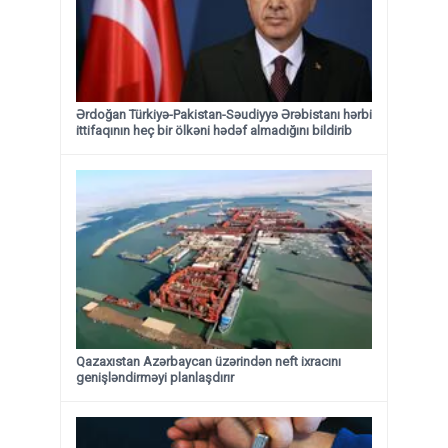
Ərdoğan Türkiyə-Pakistan-Səudiyyə Ərəbistanı hərbi
ittifaqının heç bir ölkəni hədəf almadığını bildirib
Qazaxıstan Azərbaycan üzərindən neft ixracını
genişləndirməyi planlaşdırır