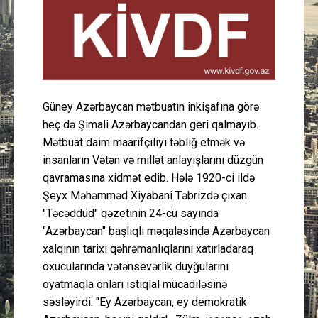
Güney Azərbaycan
Mədəniyyət
Müsahibə
Güney Azərbaycan mətbuatın inkişafına görə
heç də Şimali Azərbaycandan geri qalmayıb.
İdman
Mətbuat daim maarifçiliyi təbliğ etmək və
insanların Vətən və millət anlayışlarını düzgün
Layihə
qavramasına xidmət edib. Hələ 1920-ci ildə
Şeyx Məhəmməd Xiyabani Təbrizdə çıxan
Gündəm
"Təcəddüd" qəzetinin 24-cü sayında
"Azərbaycan" başlıqlı məqaləsində Azərbaycan
Cəmiyyət
xalqının tarixi qəhrəmanlıqlarını xatırladaraq
oxucularında vətənsevərlik duyğularını
Peşə etikası
oyatmaqla onları istiqlal mücadiləsinə
səsləyirdi: "Ey Azərbaycan, ey demokratik
Əlaqə