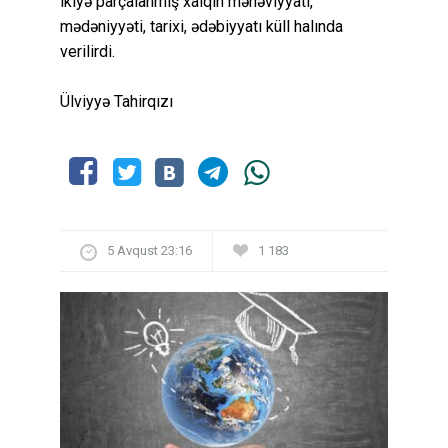
ikiyə parçalanmış xalqın mənəviyyatı,
mədəniyyəti, tarixi, ədəbiyyatı küll halında
verilirdi.
Ülviyyə Tahirqızı
5 Avqust 23:16
1 183