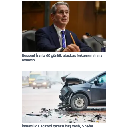
Bessent İranla 60 günlük atəşkəs imkanını istisna
etməyib
İsmayıllıda ağır yol qəzası baş verib, 5 nəfər