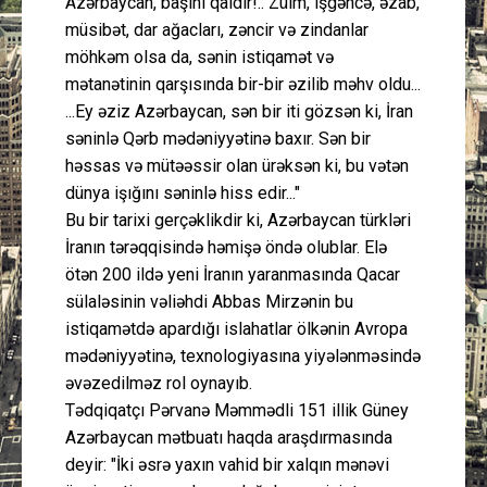
Azərbaycan, başını qaldır!.. Zülm, işgəncə, əzab,
müsibət, dar ağacları, zəncir və zindanlar
möhkəm olsa da, sənin istiqamət və
mətanətinin qarşısında bir-bir əzilib məhv oldu...
...Ey əziz Azərbaycan, sən bir iti gözsən ki, İran
səninlə Qərb mədəniyyətinə baxır. Sən bir
həssas və mütəəssir olan ürəksən ki, bu vətən
dünya işığını səninlə hiss edir..."
Bu bir tarixi gerçəklikdir ki, Azərbaycan türkləri
İranın tərəqqisində həmişə öndə olublar. Elə
ötən 200 ildə yeni İranın yaranmasında Qacar
sülaləsinin vəliəhdi Abbas Mirzənin bu
istiqamətdə apardığı islahatlar ölkənin Avropa
mədəniyyətinə, texnologiyasına yiyələnməsində
əvəzedilməz rol oynayıb.
Tədqiqatçı Pərvanə Məmmədli 151 illik Güney
Azərbaycan mətbuatı haqda araşdırmasında
deyir: "İki əsrə yaxın vahid bir xalqın mənəvi