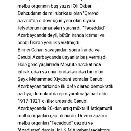
mətbu orqanının baş yazısı Əli Əkbər
Dehxudanın daimi rubrikası olan "Çərənd
pərənd"də o dövr üçün yeni olan siyasi
felyetonun nümunələri yaranırdı. "Təcəddüd"
Azərbaycanda deyil, bütün İranda ictimai və
ədəbi fikirdə yenilik yaratmışdı.
Birinci Cahan savaşından sonra İranda və
Cənubi Azərbaycanda üsyanlar baş vermişdi.
Hələ gənc yaşlarında Məşrutə hərəkatında
iştirak edən və onun öndərlərindən biri olan
Şeyx Məhəmməd Xiyabani sonralar Cənubi
Azərbaycan tarixində ilk dəfə olaraq demokratik
partiya, demokratik rejim yaratmağa nail oldu.
1917-1921-ci illər arasında Cənubi
Azərbaycanda 20-dən artıq müxtəlif istiqamətli
mətbu orqanları çap olunurdu. Dövrün aparıcı
mətbu orqanları "Təcəddüd" qəzeti və
"Azadistan" dərgisi idi. Ş.M.Xiyabani redaktoru