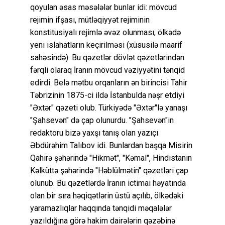
qoyulan əsas məsələlər bunlar idi: mövcud
rejimin ifşası, mütləqiyyət rejiminin
konstitusiyalı rejimlə əvəz olunması, ölkədə
yeni islahatların keçirilməsi (xüsusilə maarif
sahəsində). Bu qəzetlər dövlət qəzetlərindən
fərqli olaraq İranın mövcud vəziyyətini tənqid
edirdi. Belə mətbu orqanların ən birincisi Tahir
Təbrizinin 1875-ci ildə İstanbulda nəşr etdiyi
"Əxtər" qəzeti olub. Türkiyədə "Əxtər"lə yanaşı
"Şahsevən" də çap olunurdu. "Şahsevən"in
redaktoru bizə yaxşı tanış olan yazıçı
Əbdürəhim Talıbov idi. Bunlardan başqa Misirin
Qahirə şəhərində "Hikmət", "Kəmal", Hindistanın
Kəlküttə şəhərində "Həblülmətin" qəzetləri çap
olunub. Bu qəzetlərdə İranın ictimai həyatında
olan bir sıra həqiqətlərin üstü açılıb, ölkədəki
yaramazlıqlar haqqında tənqidi məqalələr
yazıldığına görə hakim dairələrin qəzəbinə