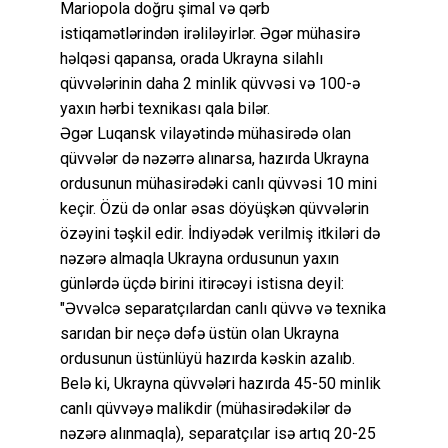
Mariopola doğru şimal və qərb
istiqamətlərindən irəliləyirlər. Əgər mühasirə
həlqəsi qapansa, orada Ukrayna silahlı
qüvvələrinin daha 2 minlik qüvvəsi və 100-ə
yaxın hərbi texnikası qala bilər.
Əgər Luqansk vilayətində mühasirədə olan
qüvvələr də nəzərrə alınarsa, hazırda Ukrayna
ordusunun mühasirədəki canlı qüvvəsi 10 mini
keçir. Özü də onlar əsas döyüşkən qüvvələrin
özəyini təşkil edir. İndiyədək verilmiş itkiləri də
nəzərə almaqla Ukrayna ordusunun yaxın
günlərdə üçdə birini itirəcəyi istisna deyil:
"Əvvəlcə separatçılardan canlı qüvvə və texnika
sarıdan bir neçə dəfə üstün olan Ukrayna
ordusunun üstünlüyü hazırda kəskin azalıb.
Belə ki, Ukrayna qüvvələri hazırda 45-50 minlik
canlı qüvvəyə malikdir (mühasirədəkilər də
nəzərə alınmaqla), separatçılar isə artıq 20-25