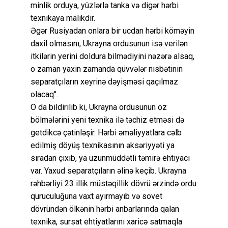
minlik orduya, yüzlərlə tanka və digər hərbi
texnikaya malikdir.
Əgər Rusiyadan onlara bir ucdan hərbi köməyin
daxil olmasını, Ukrayna ordusunun isə verilən
itkilərin yerini doldura bilmədiyini nəzərə alsaq,
o zaman yaxın zamanda qüvvələr nisbətinin
separatçıların xeyrinə dəyişməsi qaçılmaz
olacaq".
O da bildirilib ki, Ukrayna ordusunun öz
bölmələrini yeni texnika ilə təchiz etməsi də
getdikcə çətinləşir. Hərbi əməliyyatlara cəlb
edilmiş döyüş texnikasının əksəriyyəti ya
sıradan çıxıb, ya uzunmüddətli təmirə ehtiyacı
var. Yaxud separatçıların əlinə keçib. Ukrayna
rəhbərliyi 23 illik müstəqillik dövrü ərzində ordu
quruculuğuna vaxt ayırmayıb və sovet
dövründən ölkənin hərbi anbarlarında qalan
texnika, sursat ehtiyatlarını xaricə satmaqla