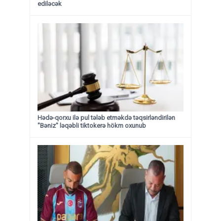
ediləcək
Hədə-qorxu ilə pul tələb etməkdə təqsirləndirilən
"Bəniz" ləqəbli tiktokerə hökm oxunub