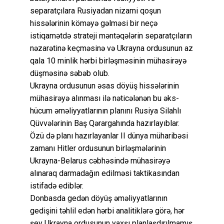
separatçılara Rusiyadan nizami qoşun
hissələrinin köməyə gəlməsi bir neçə
istiqamətdə strateji məntəqələrin separatçıların
nəzarətinə keçməsinə və Ukrayna ordusunun az
qala 10 minlik hərbi birləşməsinin mühasirəyə
düşməsinə səbəb olub.
Ukrayna ordusunun əsas döyüş hissələrinin
mühasirəyə alınması ilə nəticələnən bu əks-
hücum əməliyyatlarının planını Rusiya Silahlı
Qüvvələrinin Baş Qərargahında hazırlayıblar.
Özü də planı hazırlayanlar II dünya müharibəsi
zamanı Hitler ordusunun birləşmələrinin
Ukrayna-Belarus cəbhəsində mühasirəyə
alınaraq darmadağın edilməsi taktikasından
istifadə ediblər.
Donbasda gedən döyüş əməliyyatlarının
gedişini təhlil edən hərbi analitiklərə görə, hər
şey Ukrayna ordusunun yaxşı planlaşdırılmamış