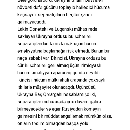
Belə görünürdü ki, Ukrayna Silahlı Qüvvələri
növbəti dəfə gücünü toplayıb həlledici hücuma
keçsəydi, separatçıların heç bir şansı
qalmayacaqdı.
Lakin Donetski və Luqanskı mühasirədə
saxlayan Ukrayna ordusu bu şəhərləri
separatçılardan təmizləmək üçün hücum
əməliyyatına başlamağa risk etmədi. Bunun bir
neçə səbəbi var. Birincisi, Ukrayna ordusu bu
cür iri şəhərləri geri almaq üçün irimiqyaslı
hücum əməliyyatı aparacaq gücdə deyildi.
İkincisi, hücum mülki əhali arasında çoxsaylı
itkilərlə müşayiət olunacaqdı. Üçüncüsü,
Ukrayna Baş Qərargahı hesablamışdı ki,
separatçılar mühasirədə çox davam gətirə
bilməyəcəklər və əgər Rusiyadan köməyin
gəlməsini bir müddət əngəlləmək mümkün olsa,
onların təslim olmaqdan başqa yolu