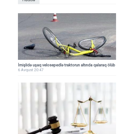
İmişlidə uşaq velosepedlə traktorun altında qalaraq ölüb
6 Avqust 20:47