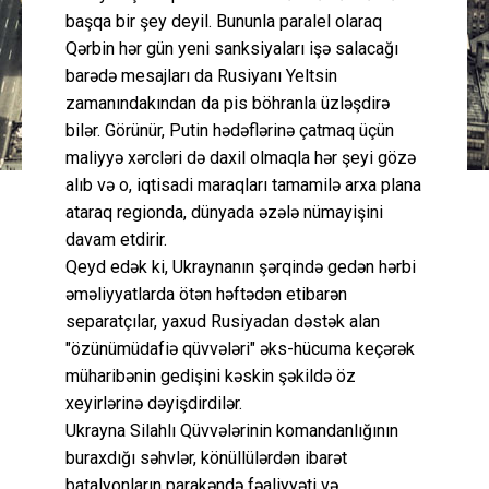
başqa bir şey deyil. Bununla paralel olaraq
Qərbin hər gün yeni sanksiyaları işə salacağı
barədə mesajları da Rusiyanı Yeltsin
zamanındakından da pis böhranla üzləşdirə
bilər. Görünür, Putin hədəflərinə çatmaq üçün
maliyyə xərcləri də daxil olmaqla hər şeyi gözə
alıb və o, iqtisadi maraqları tamamilə arxa plana
ataraq regionda, dünyada əzələ nümayişini
davam etdirir.
Qeyd edək ki, Ukraynanın şərqində gedən hərbi
əməliyyatlarda ötən həftədən etibarən
separatçılar, yaxud Rusiyadan dəstək alan
"özünümüdafiə qüvvələri" əks-hücuma keçərək
müharibənin gedişini kəskin şəkildə öz
xeyirlərinə dəyişdirdilər.
Ukrayna Silahlı Qüvvələrinin komandanlığının
buraxdığı səhvlər, könüllülərdən ibarət
batalyonların parakəndə fəaliyyəti və