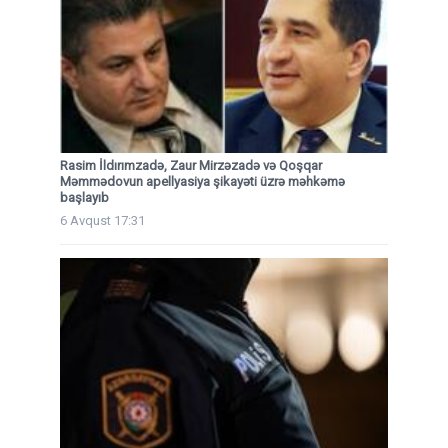
Rasim İldırımzadə, Zaur Mirzəzadə və Qoşqar
Məmmədovun apellyasiya şikayəti üzrə məhkəmə
başlayıb
6 Avqust 17:31