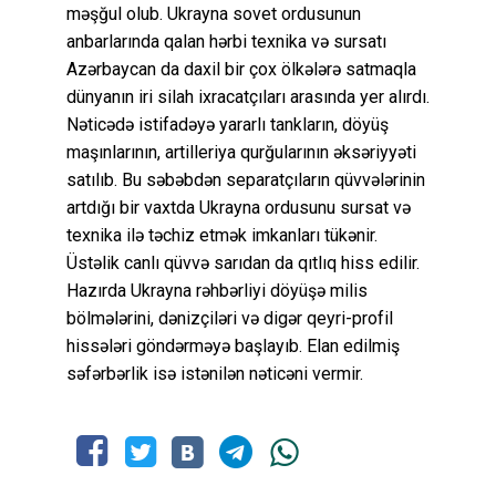
məşğul olub. Ukrayna sovet ordusunun
anbarlarında qalan hərbi texnika və sursatı
Azərbaycan da daxil bir çox ölkələrə satmaqla
dünyanın iri silah ixracatçıları arasında yer alırdı.
Nəticədə istifadəyə yararlı tankların, döyüş
maşınlarının, artilleriya qurğularının əksəriyyəti
satılıb. Bu səbəbdən separatçıların qüvvələrinin
artdığı bir vaxtda Ukrayna ordusunu sursat və
texnika ilə təchiz etmək imkanları tükənir.
Üstəlik canlı qüvvə sarıdan da qıtlıq hiss edilir.
Hazırda Ukrayna rəhbərliyi döyüşə milis
bölmələrini, dənizçiləri və digər qeyri-profil
hissələri göndərməyə başlayıb. Elan edilmiş
səfərbərlik isə istənilən nəticəni vermir.