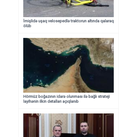
İmişlidə uşaq velosepedlə traktorun altında qalaraq
ölüb
Hörmüz boğazının idarə olunması ilə bağlı strateji
layihənin ilkin detalları açıqlanıb