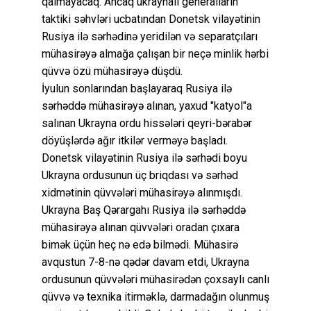
qalmayacaq. Ancaq ukraynalı generalların
taktiki səhvləri ucbatından Donetsk vilayətinin
Rusiya ilə sərhədinə yeridilən və separatçıları
mühasirəyə almağa çalışan bir neçə minlik hərbi
qüvvə özü mühasirəyə düşdü.
İyulun sonlarından başlayaraq Rusiya ilə
sərhəddə mühasirəyə alınan, yaxud "katyol"a
salınan Ukrayna ordu hissələri qeyri-bərabər
döyüşlərdə ağır itkilər verməyə başladı.
Donetsk vilayətinin Rusiya ilə sərhədi boyu
Ukrayna ordusunun üç briqdası və sərhəd
xidmətinin qüvvələri mühasirəyə alınmışdı.
Ukrayna Baş Qərargahı Rusiya ilə sərhəddə
mühasirəyə alınan qüvvələri oradan çıxara
bimək üçün heç nə edə bilmədi. Mühasirə
avqustun 7-8-nə qədər davam etdi, Ukrayna
ordusunun qüvvələri mühasirədən çoxsaylı canlı
qüvvə və texnika itirməklə, darmadağın olunmuş