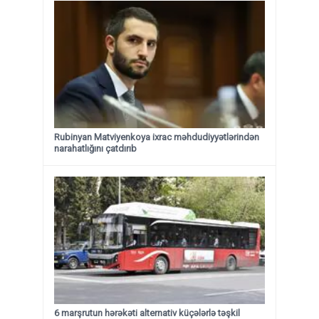
Rubinyan Matviyenkoya ixrac məhdudiyyətlərindən
narahatlığını çatdırıb
6 marşrutun hərəkəti alternativ küçələrlə təşkil