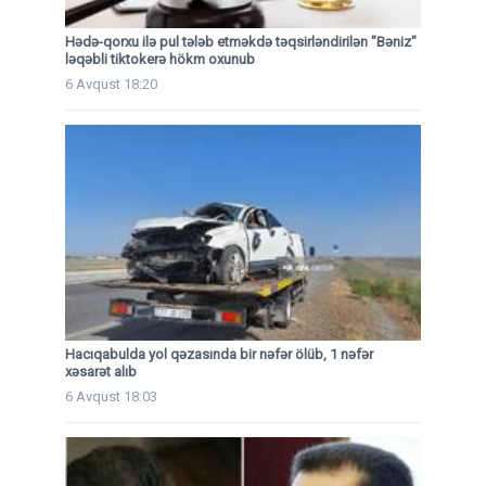
Hədə-qorxu ilə pul tələb etməkdə təqsirləndirilən "Bəniz"
ləqəbli tiktokerə hökm oxunub
6 Avqust 18:20
Hacıqabulda yol qəzasında bir nəfər ölüb, 1 nəfər
xəsarət alıb
6 Avqust 18:03