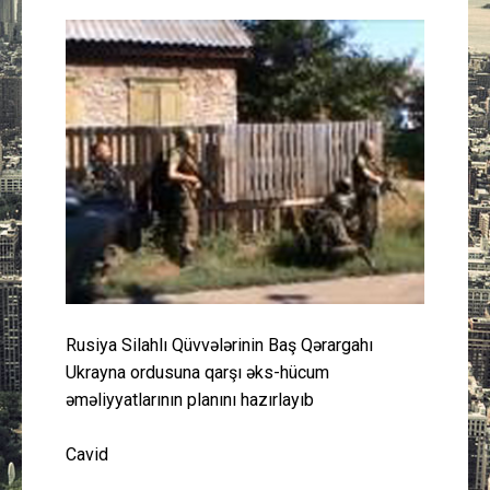
Güney Azərbaycan
Mədəniyyət
Müsahibə
İdman
Layihə
Gündəm
Rusiya Silahlı Qüvvələrinin Baş Qərargahı
Cəmiyyət
Ukrayna ordusuna qarşı əks-hücum
əməliyyatlarının planını hazırlayıb
Peşə etikası
Cavid
Əlaqə