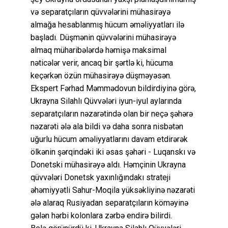
və separatçıların qüvvələrini mühasirəyə
almağa hesablanmış hücum əməliyyatları ilə
başladı. Düşmənin qüvvələrini mühasirəyə
almaq müharibələrdə həmişə maksimal
nəticələr verir, ancaq bir şərtlə ki, hücuma
keçərkən özün mühasirəyə düşməyəsən.
Ekspert Fərhad Məmmədovun bildirdiyinə görə,
Ukrayna Silahlı Qüvvələri iyun-iyul aylarında
separatçıların nəzarətində olan bir neçə şəhərə
nəzarəti ələ ala bildi və daha sonra nisbətən
uğurlu hücum əməliyyatlarını davam etdirərək
ölkənin şərqindəki iki əsas şəhəri - Luqanskı və
Donetski mühasirəyə aldı. Həmçinin Ukrayna
qüvvələri Donetsk yaxınlığındakı strateji
əhəmiyyətli Sahur-Moqila yüksəkliyinə nəzarəti
ələ alaraq Rusiyadan separatçıların köməyinə
gələn hərbi kolonlara zərbə endirə bilirdi.