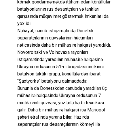
kömək göndərməməkdə ittiham edən könüllülər
batalyonlarının rus desantçıları və tankları
qarşısında müqavimət göstərmək imkanları da
yox idi.
Nəhayət, cənub istiqamətində Donetsk
separatçılarının qüvvələrinin hücumları
nəticəsində daha bir mühasirə həlqəsi yaradıldı.
Novotroitski və Volnovaxa rayonları
istiqamətində yaradılan mühasirə həlqəsinə
Ukrayna ordusunun 51-ci briqadasının ikinci
batalyon taktiki qrupu, könüllülərdən ibarət
"Şaxtyorks" batalyonu qalmaqdadır.
Bununla da Donetskdən cənubda yaradılan üç
mühasirə həlqəsində Ukrayna ordusunun 7
minlik canlı qüvvəsi, yüzlərlə hərbi texnikası
qalır. Daha bir mühasirə həlqəsi isə Mariopol
şəhəri ətrafında yarana bilər. Hazırda
separatçılar rus desantçılarının köməyi ilə