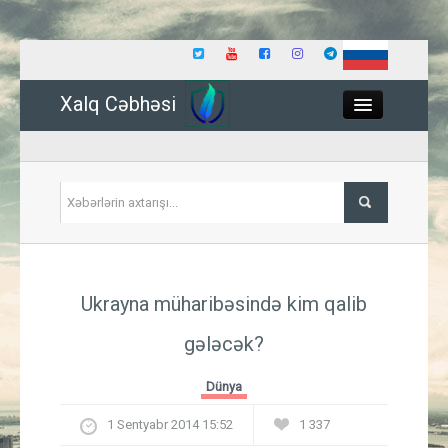
Xalq Cəbhəsi
Close
Siyasət
Ukrayna müharibəsində kim qalib
İqtisadiyyat
gələcək?
Dünya
Dünya
Hadisə
1 Sentyabr 2014 15:52
1 337