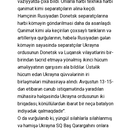
vəziyyətdə çıxa bildi. Onlarla hərbi texnika hərbi
qənimət kimi separatçıların əlinə keçdi.
Həmçinin Rusiyadan Donetsk separatçılarına
hərbi köməyin göndərilməsi daha da asanlaşdı.
Qənimət kimi ələ keçirilən çoxsaylı tankların və
artilleriya qurğularının, habelə Rusiyadan gələn
köməyin sayəsində separatçılar Ukrayna
ordusunun Donetsk və Luqansk vilayətlərini bir-
birindən təcrid etməyə yönəlmiş ikinci hücum
əməliyyatının qarşısını ala bildilər. Üstəlik
hücum edən Ukrayna qüvvələrinin iri
birləşmələri mühasirəyə alındı. Avqustun 13-15-
dən etibarən cənub istiqamətində yaradılan
mühasirə həlqəsində Ukrayna ordusunun iki
briqadası, könüllülərdən ibarət bir neçə batalyon
indiyədək qalmaqdadır".
O da vurğulanıb ki, yüngül silahlarla silahlanmış
və həmişə Ukrayna SQ Baş Qərargahını onlara