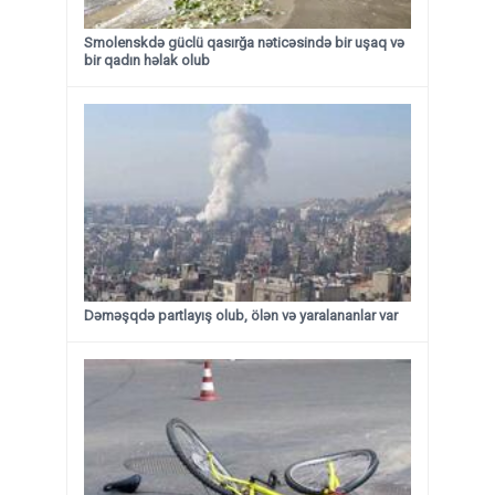
Smolenskdə güclü qasırğa nəticəsində bir uşaq və
bir qadın həlak olub
Dəməşqdə partlayış olub, ölən və yaralananlar var