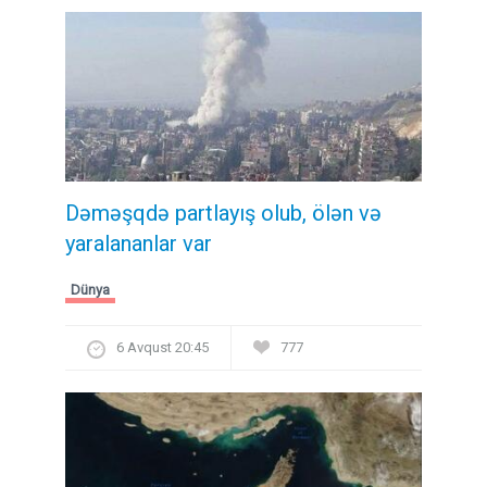
Dəməşqdə partlayış olub, ölən və
yaralananlar var
Dünya
6 Avqust 20:45
777