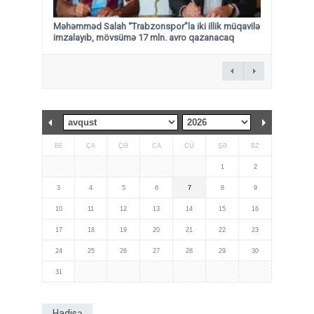
Məhəmməd Salah “Trabzonspor”la iki illik müqavilə
imzalayıb, mövsümə 17 mln. avro qazanacaq
BE
ÇA
ÇƏ
CA
CÜ
ŞƏ
BZ
1
2
3
4
5
6
7
8
9
10
11
12
13
14
15
16
17
18
19
20
21
22
23
24
25
26
27
28
29
30
31
Hadisə