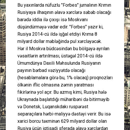
Bu yaxınlarda nüfuzlu "Forbes" jurnalının Krımın
Rusiyaya ilhaqının əlavə xərclərə səbəb olacağı
barədə iddia ilə çıxışı isə Moskvanı
düşündürməyə vadar edir. "Forbes" yazır ki,
Rusiya 2014-cü ildə işğal etdiyi Krıma 8
milyard dollar məbləğində pul xərcləyəcək.
Hər il Moskva büdcəsindən bu bölgəyə ayrılan
vəsaitlərin artırılması, üstəgəl 2014-cü ildə
Ümumdünya Daxili Məhsulunda Rusiyanın
payının bərbad vəziyyətdə olacağı
(hesablamalara görə bu, 1% olacaq) proqnozları
ölkənin iflic olmasına zəmin yaratması
fikirlərinə yol açır. Bu azmış kimi, Rusiya hələ
Ukraynada başlatdığı müharibəni də bitirməyib
və Donetsk, Luqanskdakı ruspərəst
separaçılara hərbi-maliyyə dəstəyi verir. Bu isə
xarici borcu təxminən 629 milyard dollar olan
Rusiya üçün iqtisadi sferada əlavə xərclərdən