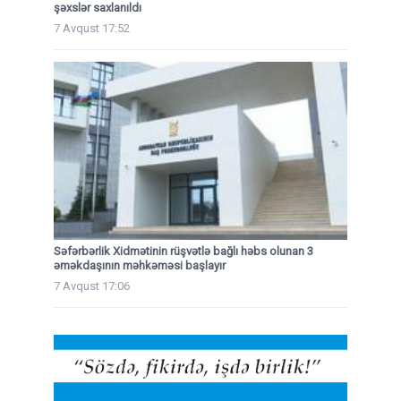
şəxslər saxlanıldı
7 Avqust 17:52
Səfərbərlik Xidmətinin rüşvətlə bağlı həbs olunan 3
əməkdaşının məhkəməsi başlayır
7 Avqust 17:06