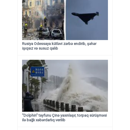
Rusiya Odessaya kütləvi zərbə endirib, şəhər
işıqsız və susuz qalıb
"Dolphin" tayfunu Çinə yaxınlaşır, torpaq sürüşməsi
ilə bağlı xəbərdarlıq verilib