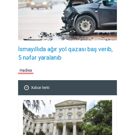
İsmayıllıda ağır yol qəzası baş verib,
5 nəfər yaralanıb
Hadisə
Xəbər lenti