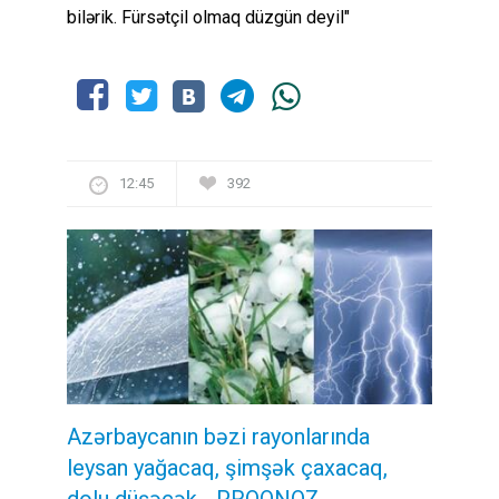
bilərik. Fürsətçil olmaq düzgün deyil"
12:45
392
Azərbaycanın bəzi rayonlarında
leysan yağacaq, şimşək çaxacaq,
dolu düşəcək - PROQNOZ