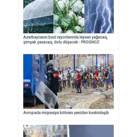
Azərbaycanın bəzi rayonlarında leysan yağacaq,
şimşək çaxacaq, dolu düşəcək - PROQNOZ
Avropada miqrasiya böhranı yenidən kəskinləşib