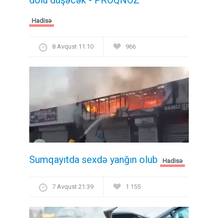
Hadisə
8 Avqust 11:10
966
Sumqayıtda sexdə yanğın olub
Hadisə
7 Avqust 21:39
1 155