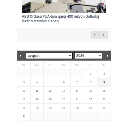
ABŞ Ordusu PUA-lara qarşı 400 milyon dollarlıq
lazer sistemləri alacaq
BE
ÇA
ÇƏ
CA
CÜ
ŞƏ
BZ
1
2
3
4
5
6
7
8
9
10
11
12
13
14
15
16
17
18
19
20
21
22
23
24
25
26
27
28
29
30
31