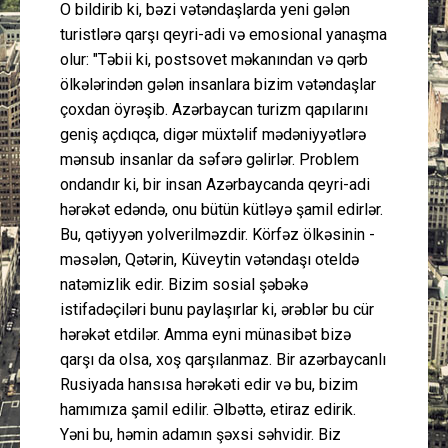
O bildirib ki, bəzi vətəndaşlarda yeni gələn
turistlərə qarşı qeyri-adi və emosional yanaşma
olur: "Təbii ki, postsovet məkanından və qərb
ölkələrindən gələn insanlara bizim vətəndaşlar
çoxdan öyrəşib. Azərbaycan turizm qapılarını
geniş açdıqca, digər müxtəlif mədəniyyətlərə
mənsub insanlar da səfərə gəlirlər. Problem
ondandır ki, bir insan Azərbaycanda qeyri-adi
hərəkət edəndə, onu bütün kütləyə şamil edirlər.
Bu, qətiyyən yolverilməzdir. Körfəz ölkəsinin -
məsələn, Qətərin, Küveytin vətəndaşı oteldə
natəmizlik edir. Bizim sosial şəbəkə
istifadəçiləri bunu paylaşırlar ki, ərəblər bu cür
hərəkət etdilər. Amma eyni münasibət bizə
qarşı da olsa, xoş qarşılanmaz. Bir azərbaycanlı
Rusiyada hansısa hərəkəti edir və bu, bizim
hamımıza şamil edilir. Əlbəttə, etiraz edirik.
Yəni bu, həmin adamın şəxsi səhvidir. Biz