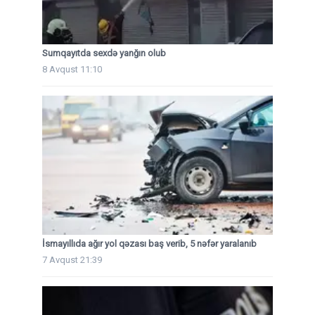
Sumqayıtda sexdə yanğın olub
8 Avqust 11:10
İsmayıllıda ağır yol qəzası baş verib, 5 nəfər yaralanıb
7 Avqust 21:39