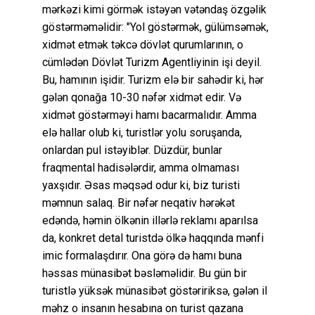
mərkəzi kimi görmək istəyən vətəndaş özgəlik
göstərməməlidir: "Yol göstərmək, gülümsəmək,
xidmət etmək təkcə dövlət qurumlarının, o
cümlədən Dövlət Turizm Agentliyinin işi deyil.
Bu, hamının işidir. Turizm elə bir sahədir ki, hər
gələn qonağa 10-30 nəfər xidmət edir. Və
xidmət göstərməyi hamı bacarmalıdır. Amma
elə hallar olub ki, turistlər yolu soruşanda,
onlardan pul istəyiblər. Düzdür, bunlar
fraqmental hadisələrdir, amma olmaması
yaxşıdır. Əsas məqsəd odur ki, biz turisti
məmnun salaq. Bir nəfər neqativ hərəkət
edəndə, həmin ölkənin illərlə reklamı aparılsa
da, konkret detal turistdə ölkə haqqında mənfi
imic formalaşdırır. Ona görə də hamı buna
həssas münasibət bəsləməlidir. Bu gün bir
turistlə yüksək münasibət göstəririksə, gələn il
məhz o insanın hesabına on turist qazana