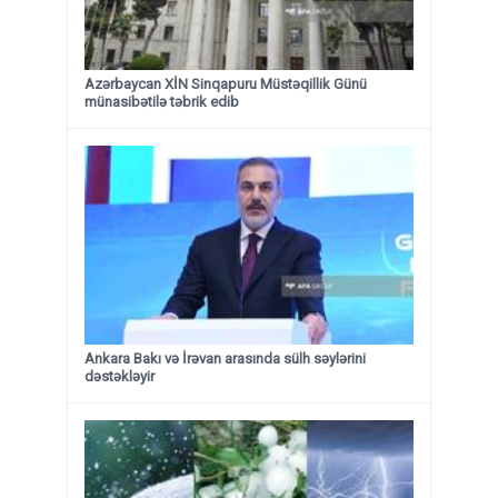
Azərbaycan XİN Sinqapuru Müstəqillik Günü
münasibətilə təbrik edib
Ankara Bakı və İrəvan arasında sülh səylərini
dəstəkləyir