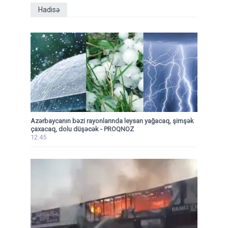
Hadisə
Azərbaycanın bəzi rayonlarında leysan yağacaq, şimşək
çaxacaq, dolu düşəcək - PROQNOZ
12:45