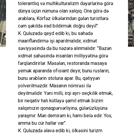
tolerantlıq və multikulturalizm dəyərlərinə görə
dünya üçün nümunə olan xalqıq. Ona görə də
ərəblərə, Körfəz ölkələrindən gələn turistlərə
cəm şəkildə irad bildirmək doğru deyil".
K. Quluzadə qeyd edib ki, bu sahədə
maarifləndirmə işi aparılmalıdır, xidmət
səviyyəsində də bu nəzərə alınmalıdır: "Bəzən
xidmət sahəsində insanları milliyyətinə görə
fərqləndirirlər. Məsələn, restoranda masaya
yemək aparanda ofisiant deyir, bunu rusların,
bunu ərəblərin stoluna apar. Bu, qətiyyən
yolverilməzdir. Masanın nömrəsi ilə
deyilməlidir. Yəni milli, irqi ayrı-seçkilik etmək,
bir neqativ halı kütləyə şamil etmək bizim
xalqımızın qonaqpərvərliyinə, gülərüzlüyünə
yaraşmır. Mən demirəm ki, hamı belə edir. Yox,
amma bu cür hallar var".
K. Quluzadə əlavə edib ki, ölkəsini turizm