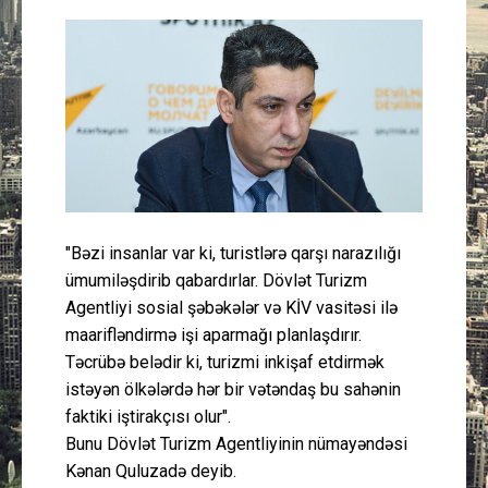
Güney Azərbaycan
Mədəniyyət
Müsahibə
İdman
Layihə
"Bəzi insanlar var ki, turistlərə qarşı narazılığı
ümumiləşdirib qabardırlar. Dövlət Turizm
Gündəm
Agentliyi sosial şəbəkələr və KİV vasitəsi ilə
maarifləndirmə işi aparmağı planlaşdırır.
Cəmiyyət
Təcrübə belədir ki, turizmi inkişaf etdirmək
istəyən ölkələrdə hər bir vətəndaş bu sahənin
faktiki iştirakçısı olur".
Peşə etikası
Bunu Dövlət Turizm Agentliyinin nümayəndəsi
Kənan Quluzadə deyib.
Əlaqə