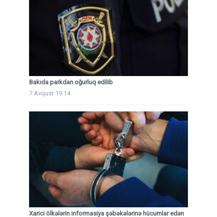
Bakıda parkdan oğurluq edilib
7 Avqust 19:14
Xarici ölkələrin informasiya şəbəkələrinə hücumlar edən