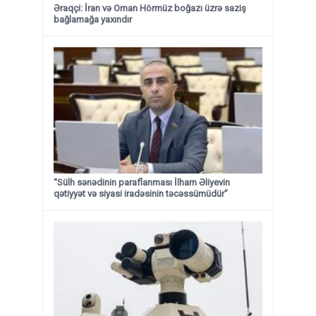
Əraqçi: İran və Oman Hörmüz boğazı üzrə saziş
bağlamağa yaxındır
“Sülh sənədinin paraflanması İlham Əliyevin
qətiyyət və siyasi iradəsinin təcəssümüdür”