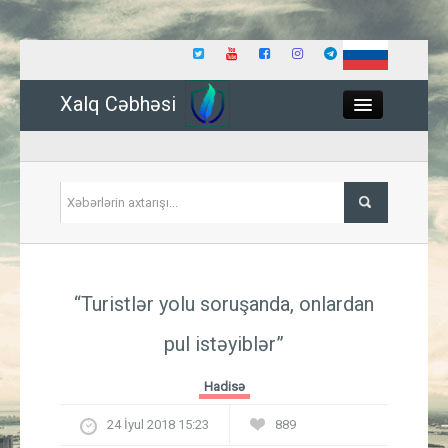
Xalq Cəbhəsi
Close
Siyasət
“Turistlər yolu soruşanda, onlardan
İqtisadiyyat
pul istəyiblər”
Dünya
Hadisə
Hadisə
24 İyul 2018 15:23
889