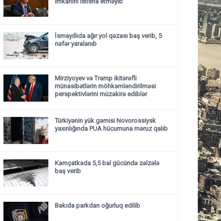
imkanını istisna etməyib
İsmayıllıda ağır yol qəzası baş verib, 5
nəfər yaralanıb
Mirziyoyev və Tramp ikitərəfli
münasibətlərin möhkəmləndirilməsi
perspektivlərini müzakirə ediblər
Türkiyənin yük gəmisi Novorossiysk
yaxınlığında PUA hücumuna məruz qalıb
Kamçatkada 5,5 bal gücündə zəlzələ
baş verib
Bakıda parkdan oğurluq edilib