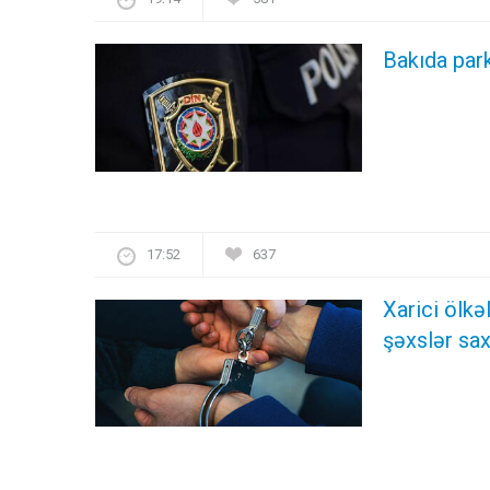
Bakıda par
17:52
637
Xarici ölk
şəxslər sax