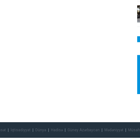
asət
İqtisadiyyat
Dünya
Hadisə
Güney Azərbaycan
Mədəniyyət
Müsah