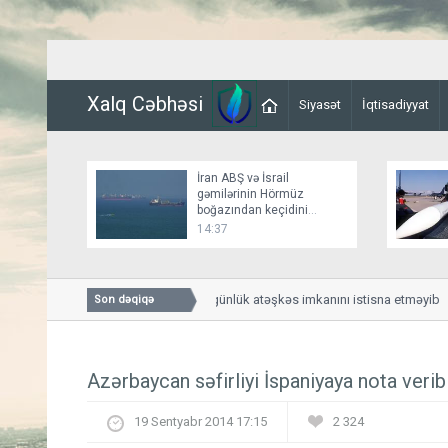
Xalq Cəbhəsi
Siyasət
İqtisadiyyat
İran ABŞ və İsrail
gəmilərinin Hörmüz
boğazından keçidini
bağlayır
14:37
Bessent İranla 60 günlük atəşkəs imkanını istisna etməyib
Son dəqiqə
Azərbaycan səfirliyi İspaniyaya nota verib
19 Sentyabr 2014 17:15
2 324