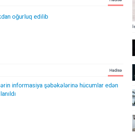
kdan oğurluq edilib
İ
Hadisə
ələrin informasiya şəbəkələrinə hücumlar edən
lanıldı