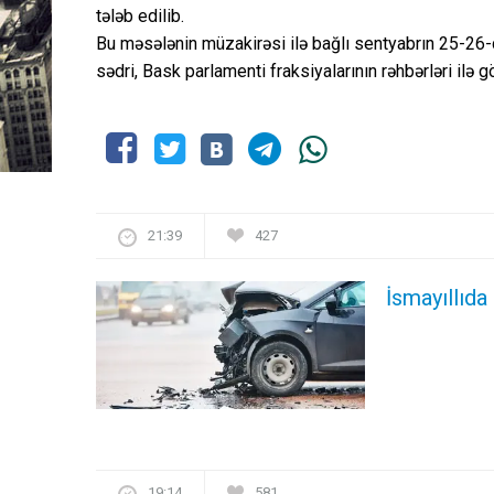
tələb edilib.
Bu məsələnin müzakirəsi ilə bağlı sentyabrın 25-26-
sədri, Bask parlamenti fraksiyalarının rəhbərləri ilə 
21:39
427
İsmayıllıda
19:14
581