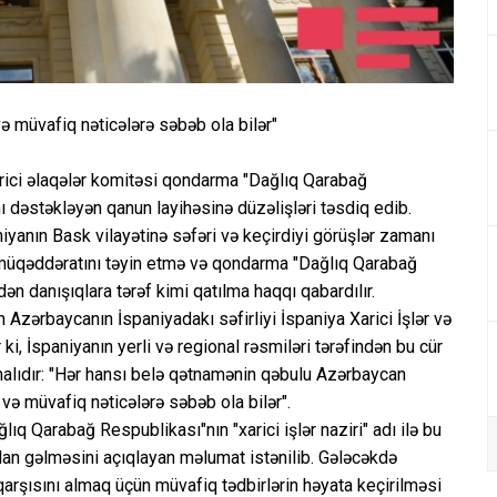
ə müvafiq nəticələrə səbəb ola bilər"
arici əlaqələr komitəsi qondarma "Dağlıq Qarabağ
 dəstəkləyən qanun layihəsinə düzəlişləri təsdiq edib.
iyanın Bask vilayətinə səfəri və keçirdiyi görüşlər zamanı
 müqəddəratını təyin etmə və qondarma "Dağlıq Qarabağ
n danışıqlara tərəf kimi qatılma haqqı qabardılır.
 Azərbaycanın İspaniyadakı səfirliyi İspaniya Xarici İşlər və
i, İspaniyanın yerli və regional rəsmiləri tərəfindən bu cür
malıdır: "Hər hansı belə qətnamənin qəbulu Azərbaycan
və müvafiq nəticələrə səbəb ola bilər".
q Qarabağ Respublikası"nın "xarici işlər naziri" adı ilə bu
dan gəlməsini açıqlayan məlumat istənilib. Gələcəkdə
 qarşısını almaq üçün müvafiq tədbirlərin həyata keçirilməsi