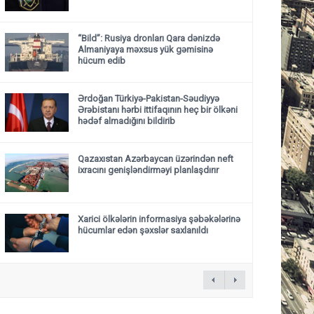
“Bild”: Rusiya dronları Qara dənizdə
Almaniyaya məxsus yük gəmisinə
hücum edib
Ərdoğan Türkiyə-Pakistan-Səudiyyə
Ərəbistanı hərbi ittifaqının heç bir ölkəni
hədəf almadığını bildirib
Qazaxıstan Azərbaycan üzərindən neft
ixracını genişləndirməyi planlaşdırır
Xarici ölkələrin informasiya şəbəkələrinə
hücumlar edən şəxslər saxlanıldı