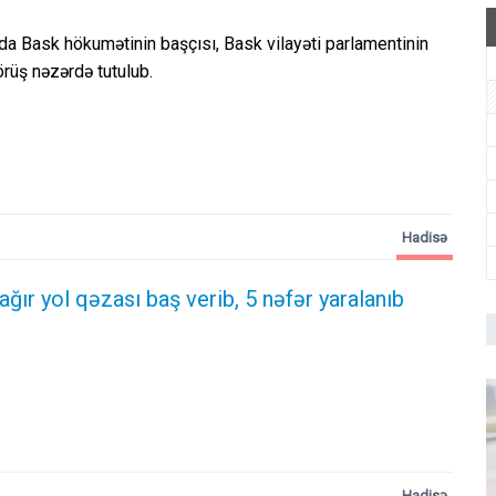
da Bask hökumətinin başçısı, Bask vilayəti parlamentinin
görüş nəzərdə tutulub.
Hadisə
 ağır yol qəzası baş verib, 5 nəfər yaralanıb
Hadisə