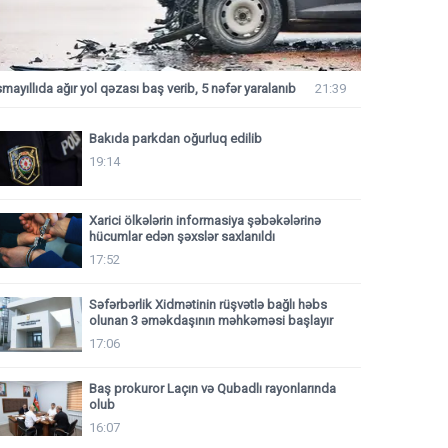
smayıllıda ağır yol qəzası baş verib, 5 nəfər yaralanıb
21:39
Bakıda parkdan oğurluq edilib
19:14
Xarici ölkələrin informasiya şəbəkələrinə
hücumlar edən şəxslər saxlanıldı
17:52
Səfərbərlik Xidmətinin rüşvətlə bağlı həbs
olunan 3 əməkdaşının məhkəməsi başlayır
17:06
Baş prokuror Laçın və Qubadlı rayonlarında
olub
16:07