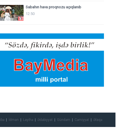
Sabahın hava proqnozu açıqlanıb
12:50
ibə
İdman
Layihə
Ədəbiyyat
Gündəm
Cəmiyyət
Əlaqə