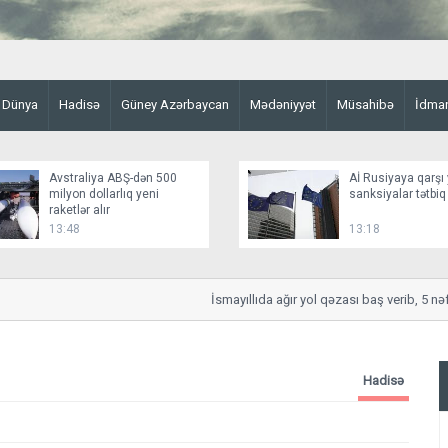
Dünya
Hadisə
Güney Azərbaycan
Mədəniyyət
Müsahibə
İdma
Avstraliya ABŞ-dən 500
Aİ Rusiyaya qarşı 
milyon dollarlıq yeni
sanksiyalar tətbiq
raketlər alır
13:48
13:18
İsmayıllıda ağır yol qəzası baş verib, 5 nəfər 
Hadisə