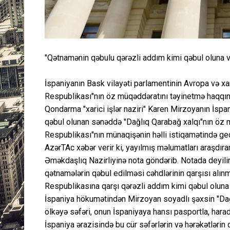
"Qətnamənin qəbulu qərəzli addım kimi qəbul oluna v
İspaniyanın Bask vilayəti parlamentinin Avropa və x
Respublikası"nın öz müqəddəratını təyinetmə haqqını
Qondarma "xarici işlər naziri" Karen Mirzoyanın İspan
qəbul olunan sənəddə "Dağlıq Qarabağ xalqı"nın öz
Respublikası"nın münaqişənin həlli istiqamətində gedə
AzərTAc xəbər verir ki, yayılmış məlumatları araşdıran
Əməkdaşlıq Nazirliyinə nota göndərib. Notada deyilir k
qətnamələrin qəbul edilməsi cəhdlərinin qarşısı alın
Respublikasına qarşı qərəzli addım kimi qəbul oluna 
İspaniya hökumətindən Mirzoyan soyadlı şəxsin "Dağlı
ölkəyə səfəri, onun İspaniyaya hansı pasportla, hara
İspaniya ərazisində bu cür səfərlərin və hərəkətlərin