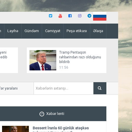
n
Layihə
Gündəm
Cəmiyyət
Peşə etikası
Əlaqə
yeni
Tramp Pentaqon
 edib
rəhbərindən razı olduğunu
bildirib
11:56
yaralanıb
Mirziyoyev və Tramp ikitərə
ediblər
Xəbər lenti
Bessent İranla 60 günlük atəşkəs