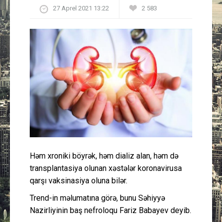
27 Aprel 2021 13:22
2 583
Güney Azərbaycan
Mədəniyyət
Müsahibə
İdman
Layihə
Gündəm
Həm xroniki böyrək, həm dializ alan, həm də
Cəmiyyət
transplantasiya olunan xəstələr koronavirusa
qarşı vaksinasiya oluna bilər.
Peşə etikası
Trend-in məlumatına görə, bunu Səhiyyə
Nazirliyinin baş nefroloqu Fariz Babayev deyib.
Əlaqə