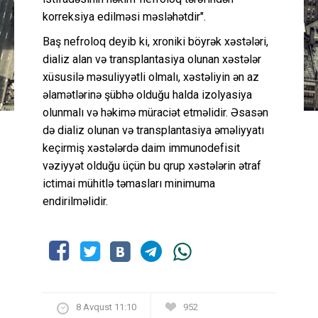
korreksiya edilməsi məsləhətdir".
Baş nefroloq deyib ki, xroniki böyrək xəstələri,
dializ alan və transplantasiya olunan xəstələr
xüsusilə məsuliyyətli olmalı, xəstəliyin ən az
əlamətlərinə şübhə olduğu halda izolyasiya
olunmalı və həkimə müraciət etməlidir. Əsasən
də dializ olunan və transplantasiya əməliyyatı
keçirmiş xəstələrdə daim immunodefisit
vəziyyət olduğu üçün bu qrup xəstələrin ətraf
ictimai mühitlə təmasları minimuma
endirilməlidir.
8 Avqust 11:10
952