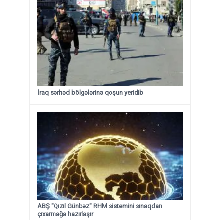
İraq sərhəd bölgələrinə qoşun yeridib
ABŞ "Qızıl Günbəz" RHM sistemini sınaqdan
çıxarmağa hazırlaşır