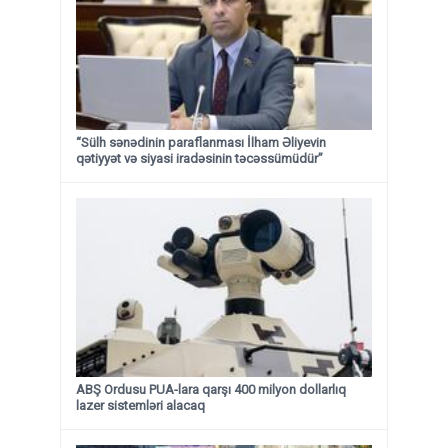
“Sülh sənədinin paraflanması İlham Əliyevin
qətiyyət və siyasi iradəsinin təcəssümüdür”
ABŞ Ordusu PUA-lara qarşı 400 milyon dollarlıq
lazer sistemləri alacaq