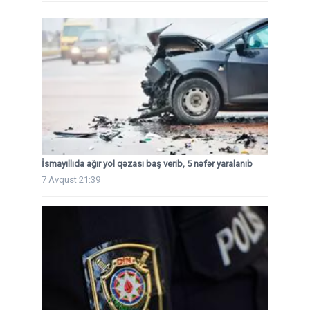
İsmayıllıda ağır yol qəzası baş verib, 5 nəfər yaralanıb
7 Avqust 21:39