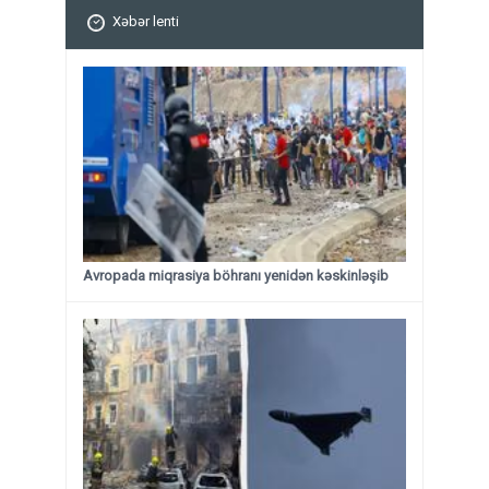
Xəbər lenti
Avropada miqrasiya böhranı yenidən kəskinləşib