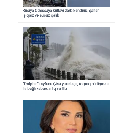
Rusiya Odessaya kütləvi zərbə endirib, şəhər
işıqsız və susuz qalıb
"Dolphin" tayfunu Çinə yaxınlaşır, torpaq sürüşməsi
ilə bağlı xəbərdarlıq verilib