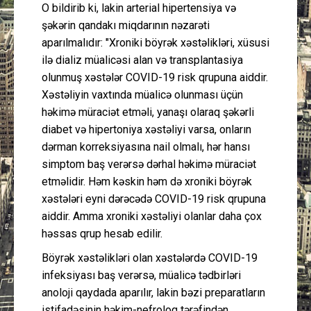
O bildirib ki, lakin arterial hipertensiya və
şəkərin qandakı miqdarının nəzarəti
aparılmalıdır: "Xroniki böyrək xəstəlikləri, xüsusi
ilə dializ müalicəsi alan və transplantasiya
olunmuş xəstələr COVID-19 risk qrupuna aiddir.
Xəstəliyin vaxtında müalicə olunması üçün
həkimə müraciət etməli, yanaşı olaraq şəkərli
diabet və hipertoniya xəstəliyi varsa, onların
dərman korreksiyasına nail olmalı, hər hansı
simptom baş verərsə dərhal həkimə müraciət
etməlidir. Həm kəskin həm də xroniki böyrək
xəstələri eyni dərəcədə COVID-19 risk qrupuna
aiddir. Amma xroniki xəstəliyi olanlar daha çox
həssas qrup hesab edilir.
Böyrək xəstəlikləri olan xəstələrdə COVID-19
infeksiyası baş verərsə, müalicə tədbirləri
anoloji qaydada aparılır, lakin bəzi preparatların
istifadəsinin həkim-nefroloq tərəfindən