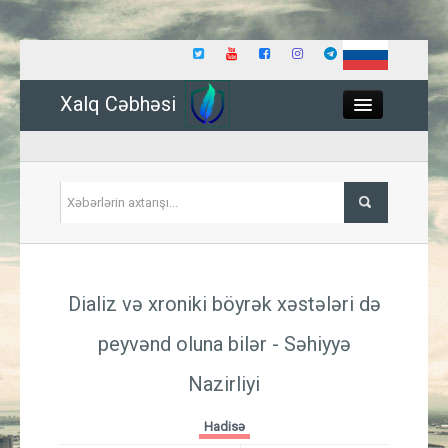
Xalq Cəbhəsi
Close
Siyasət
Dializ və xroniki böyrək xəstələri də
İqtisadiyyat
peyvənd oluna bilər - Səhiyyə
Dünya
Nazirliyi
Hadisə
Hadisə