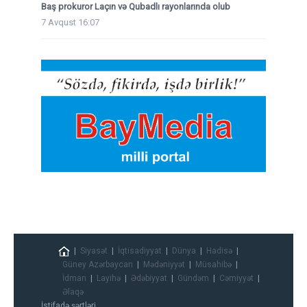
Baş prokuror Laçın və Qubadlı rayonlarında olub
7 Avqust 16:07
Siyasət
İqtisadiyyat
Dünya
Hadisə
Güney Azərbaycan
Mədəniyyət
Müsahibə
İdman
Layihə
Ədəbiyyat
Gündəm
Cəmiyyət
Əlaqə
İstifadə şərtləri