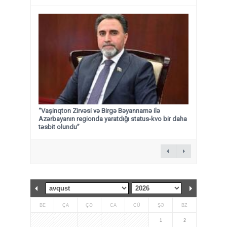
“Vaşinqton Zirvəsi və Birgə Bəyannamə ilə
Azərbayanın regionda yaratdığı status-kvo bir daha
təsbit olundu”
BE
ÇA
ÇƏ
CA
CÜ
ŞƏ
BZ
1
2