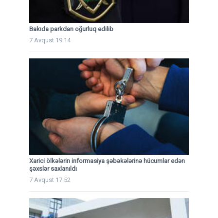
Bakıda parkdan oğurluq edilib
7 Avqust 19:14
Xarici ölkələrin informasiya şəbəkələrinə hücumlar edən
şəxslər saxlanıldı
7 Avqust 17:52