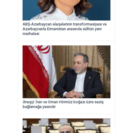
ABŞ-Azərbaycan əlaqələrinin transformasiyası və
Azərbaycanla Ermənistan arasında sülhün yeni
mərhələsi
Əraqçi: İran və Oman Hörmüz boğazı üzrə saziş
bağlamağa yaxındır