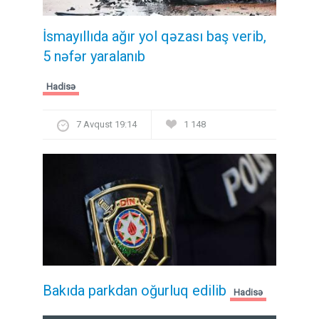
İsmayıllıda ağır yol qəzası baş verib,
5 nəfər yaralanıb
Hadisə
7 Avqust 19:14
1 148
Bakıda parkdan oğurluq edilib
Hadisə