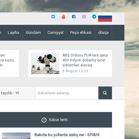
n
Layihə
Gündəm
Cəmiyyət
Peşə etikası
Əlaqə
man
ABŞ Ordusu PUA-lara qarşı
rə saziş
400 milyon dollarlıq lazer
ır
sistemləri alacaq
8 Avqust 13:03
ılıb - YENİLƏNİB
Oman sahillərində batan tan
Xəbər lenti
Bakıda bu yollarda sıxlıq var - SİYAHI