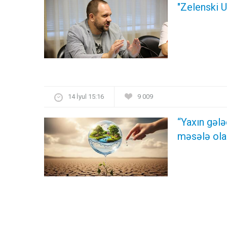
"Zelenski U
14 İyul 15:16
9 009
“Yaxın gələ
məsələ ola