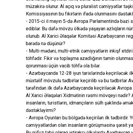
müzakirә olunur. Aİ açıq vә pluralist cәmiyyәtlәr tәşki
Komissiyasının bu fikirlәrin ifadә olunmasını dәstәkl
- 2015-ci il mayın 5-dә Avropa Parlamentindә bәzi si
ediblәr. Bu dәfə mövzu ölkәdә yaşayan azlıqların nü
olunub. Aİ Xarici Әlaqәlәr Komitәsi Azәrbaycanın reg
barәdә nә düşünür?
- Multi-mәdәni, multi-etnik cәmiyyәtlәrin inkişf etdir
töhfәdir. Fikir vә toplaşma azadlığının tәmin olunma
qorunması üçün vacib töhfә ola bilәr.
- Azәrbaycanda 12-28 iyun tarixlәrindә keçirilәcәk il
müxtәlif mövzulu tәdbirlәr keçirilib vә bu tәdbirlәr A
tәrәfindәn ilk dәfә Azәrbaycanda keçirilәcәk Avropa 
Aİ Xarici Әlaqәlәri Xidmәtinin rәsmi mövqeyi nәdir? 
insanların, turistlәrin, idmançıların sülh şәklindә ә
dәstәklәyirmi?
- Avropa Oyunları bu bölgədә keçirilәn ilk tәdbirdir. 
cәmiyyәtlәrdәn olan insanların görüşmәsinә şәrait yara
Bu nüfuz tәbii olaraq iştirakçı ölkәlәrdә Aәәrbaycan vә