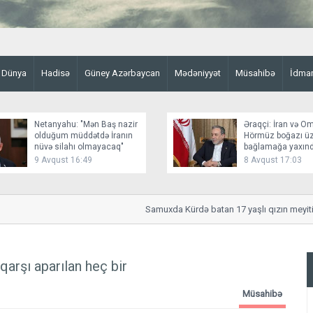
Dünya
Hadisə
Güney Azərbaycan
Mədəniyyət
Müsahibə
İdma
Netanyahu: "Mən Baş nazir
Əraqçi: İran və O
olduğum müddətdə İranın
Hörmüz boğazı üz
nüvə silahı olmayacaq"
bağlamağa yaxınd
9 Avqust 16:49
8 Avqust 17:03
Samuxda Kürdə batan 17 yaşlı qızın meyiti tap
a qarşı aparılan heç bir
Müsahibə