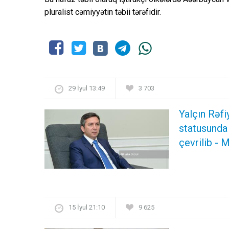
pluralist cәmiyyәtin tәbii tәrәfidir.
29 İyul 13:49
3 703
Yalçın Rəf
statusunda
çevrilib -
15 İyul 21:10
9 625