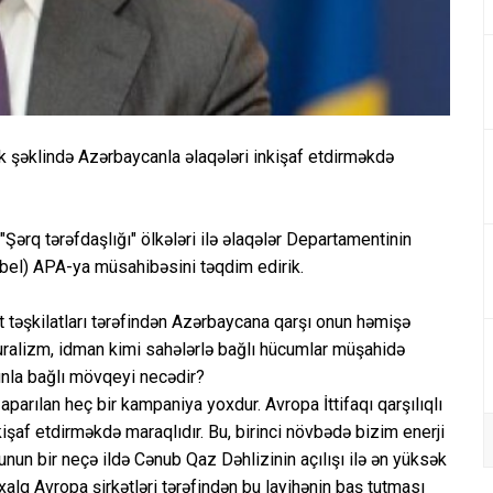
mәk şәklindә Azәrbaycanla әlaqәlәri inkişaf etdirmәkdә
"Şərq tərəfdaşlığı" ölkələri ilə əlaqələr Departamentinin
ebel) APA-ya müsahibəsini təqdim edirik.
ət təşkilatları tәrәfindәn Azәrbaycana qarşı onun hәmişә
ulturalizm, idman kimi sahәlәrlә bağlı hücumlar müşahidә
nunla bağlı mövqeyi necәdir?
 aparılan heç bir kampaniya yoxdur. Avropa İttifaqı qarşılıqlı
işaf etdirmәkdә maraqlıdır. Bu, birinci növbәdә bizim enerji
nun bir neçә ildә Cәnub Qaz Dәhlizinin açılışı ilә әn yüksәk
lq Avropa şirkәtlәri tәrәfindәn bu layihәnin baş tutması