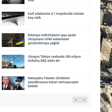
edib
Kuril adalarında 4,1 maqnitudalı zəlzələ
baş verib
Britaniya müttəfiqlərini qışa qədər
Ukraynanın HHM sistemlərini
gücləndirməyə çağırıb
Ukrayna Türkiyə vasitəsilə 283 milyon
dollarlıq ABŞ silahı alır
Netanyahu Fələstin dövlətinin
yaradılmasına imkan verməyəcəyini
bildirib