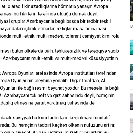
latı olaraq fikir azadlıqlarına hörmәtlә yanaşır. Avropa
әmәsi bu fikirlәrin tәrәfindә olduğu demәk deyil.
yasi qruplar Azәrbaycanla bağlı başqa bir tәdbir tәşkil
B
mayәndәlәri iştirak etmәdәn azlıqlar mәsәlәsinә hәsr
ionda multi-etnik, multi-mәdәni, tolerant cәmiyyәt kimi rolu
ilmәsi bütün ölkәlәrdә sülh, tәhlükәsizlik vә tәrәqqiyә vacib
sı Azәrbaycanın multi-etnik vә multi-mәdәni xüsusiyyәtinin
k Avropa Oyunları әrәfәsindә Avropa institutları tәrәfindәn
vropa Oyunlarının әleyhinә yönәlib. Digәr tәrәfdәn, Aİ
Oyunları ilә bağlı rәsmi bәyanat yoxdur. Bu mәsәlә ilә bağlı
Aİ Azәrbaycanı tәk neft vә qaz sahәsindә deyil, hәmçinin
mәkdaşlıq etmәsinә şәrait yaratmaq sahәsindә dә
Yüksәk sәviyyәli bu kimi tәdbirlәrin keçirilmәsi müxtәlif
dır. Bu, hәmçinin tәdbiri keçirәn ölkәnin nüfuzunu artırır.
 onun siyasәti ilә bağlı ictimai müzakirәlәri artırır. Bu,