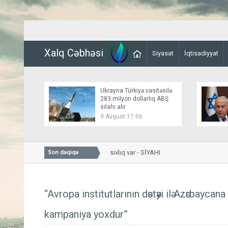
Xalq Cəbhəsi
Siyasət
İqtisadiyyat
Ukrayna Türkiyə vasitəsilə
283 milyon dollarlıq ABŞ
silahı alır
9 Avqust 17:06
Bakıda bu yollarda sıxlıq var - SİYAHI
Son dəqiqə
“Avropa institutlarının dәstәyi ilә Azәrbaycan
kampaniya yoxdur”