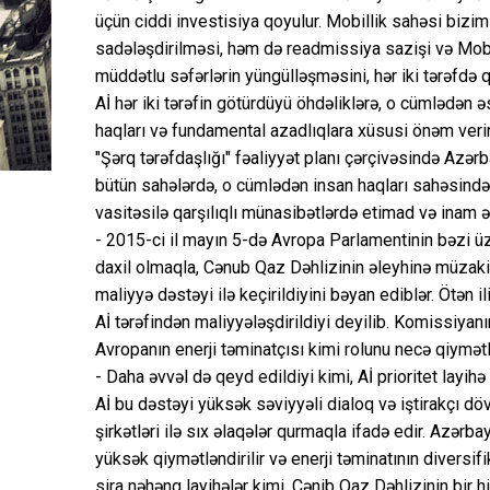
üçün ciddi investisiya qoyulur. Mobillik sahәsi biz
sadәlәşdirilmәsi, hәm dә readmissiya sazişi vә Mobill
müddәtlu sәfәrlәrin yüngüllәşmәsini, hәr iki tәrәfdә
Aİ hәr iki tәrәfin götürdüyü öhdәliklәrә, o cümlәdәn 
haqları vә fundamental azadlıqlara xüsusi önәm verir
"Şәrq tәrәfdaşlığı" fәaliyyәt planı çәrçivәsindә Azә
bütün sahәlәrdә, o cümlәdәn insan haqları sahәsindә d
vasitәsilә qarşılıqlı münasibәtlәrdә etimad vә inam әl
- 2015-ci il mayın 5-dә Avropa Parlamentinin bəzi üz
daxil olmaqla, Cәnub Qaz Dәhlizinin әleyhinә müzakir
maliyyә dәstәyi ilә keçirildiyini bәyan ediblәr. Ötәn
Aİ tәrәfindәn maliyyәlәşdirildiyi deyilib. Komissiyan
Avropanın enerji tәminatçısı kimi rolunu necә qiymәtl
- Daha әvvәl dә qeyd edildiyi kimi, Aİ prioritet layih
Aİ bu dәstәyi yüksәk sәviyyәli dialoq vә iştirakçı dö
şirkәtlәri ilә sıx әlaqәlәr qurmaqla ifadә edir. Azәrb
yüksәk qiymәtlәndirilir vә enerji tәminatının diversifi
sira nәhәng layihәlәr kimi, Cәnib Qaz Dәhlizinin bir 