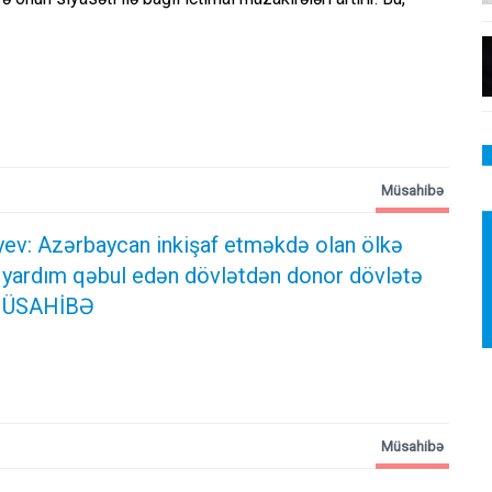
Müsahibə
iyev: Azərbaycan inkişaf etməkdə olan ölkə
 yardım qəbul edən dövlətdən donor dövlətə
 MÜSAHİBƏ
Müsahibə