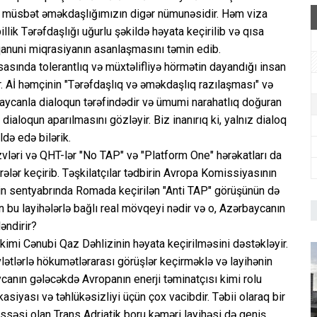
im müsbәt әmәkdaşlığımızın digәr nümunәsidir. Hәm viza
ik Tәrәfdaşlığı uğurlu şәkildә hәyata keçirilib vә qısa
 qanuni miqrasiyanın asanlaşmasını tәmin edib.
әsasında tolerantlıq vә müxtәlifliyә hörmәtin dayandığı insan
. Aİ hәmçinin "Tәrәfdaşlıq vә әmәkdaşlıq razılaşması" vә
rbaycanla dialoqun tәrәfindәdir vә ümumi narahatlıq doğuran
ialoqun aparılmasını gözlәyir. Biz inanırıq ki, yalnız dialoq
dә edә bilәrik.
vlәri vә QHT-lәr "No TAP" vә "Platform One" hәrәkatları da
әlәr keçirib. Tәşkilatçılar tәdbirin Avropa Komissiyasının
 ilin sentyabrında Romada keçirilәn "Anti TAP" görüşünün dә
ın bu layihәlәrlә bağlı real mövqeyi nәdir vә o, Azәrbaycanın
әndirir?
ә kimi Cәnubi Qaz Dәhlizinin hәyata keçirilmәsini dәstәklәyir.
vlәtlәrlә hökumәtlәrarası görüşlәr keçirmәklә vә layihәnin
aycanın gәlәcәkdә Avropanın enerji tәminatçısı kimi rolu
kasiyası vә tәhlükәsizliyi üçün çox vacibdir. Tәbii olaraq bir
hissәsi olan Trans Adriatik boru kәmәri layihәsi də geniş