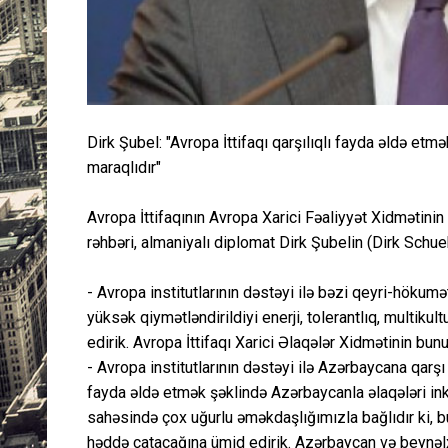
Dirk Şubel: "Avropa İttifaqı qarşılıqlı fayda әldә et
maraqlıdır"
Avropa İttifaqının Avropa Xarici Fəaliyyət Xidmətinin 
rəhbəri, almaniyalı diplomat Dirk Şubelin (Dirk Schu
- Avropa institutlarının dәstәyi ilә bәzi qeyri-hökum
yüksәk qiymәtlәndirildiyi enerji, tolerantlıq, multik
edirik. Avropa İttifaqı Xarici Әlaqәlәr Xidmәtinin bu
- Avropa institutlarının dәstәyi ilә Azәrbaycana qarşı
fayda әldә etmәk şәklindә Azәrbaycanla әlaqәlәri ink
sahәsindә çox uğurlu әmәkdaşlığımızla bağlıdır ki, bu
hәddә çatacağına ümid edirik. Azәrbaycan vә beynәlxa