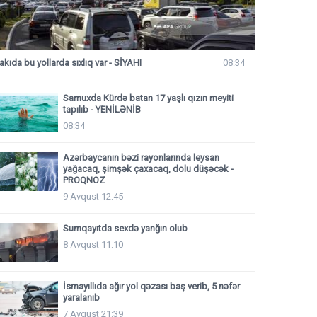
akıda bu yollarda sıxlıq var - SİYAHI
08:34
Samuxda Kürdə batan 17 yaşlı qızın meyiti
tapılıb - YENİLƏNİB
08:34
Azərbaycanın bəzi rayonlarında leysan
yağacaq, şimşək çaxacaq, dolu düşəcək -
PROQNOZ
9 Avqust 12:45
Sumqayıtda sexdə yanğın olub
8 Avqust 11:10
İsmayıllıda ağır yol qəzası baş verib, 5 nəfər
yaralanıb
7 Avqust 21:39