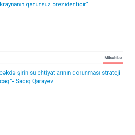
kraynanın qanunsuz prezidentidir"
Müsahibə
cəkdə şirin su ehtiyatlarının qorunması strateji
caq”- Sadiq Qarayev