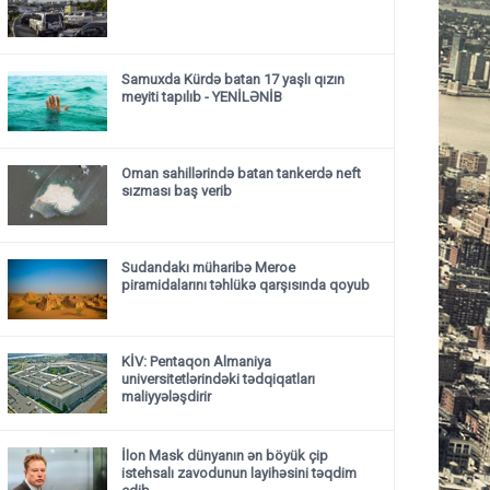
Samuxda Kürdə batan 17 yaşlı qızın
meyiti tapılıb - YENİLƏNİB
Oman sahillərində batan tankerdə neft
sızması baş verib
Sudandakı müharibə Meroe
piramidalarını təhlükə qarşısında qoyub
KİV: Pentaqon Almaniya
universitetlərindəki tədqiqatları
maliyyələşdirir
İlon Mask dünyanın ən böyük çip
istehsalı zavodunun layihəsini təqdim