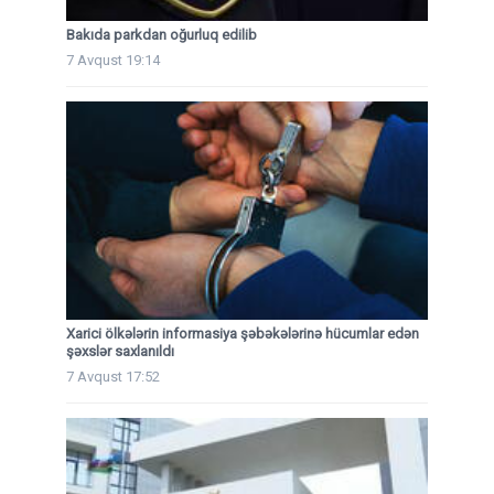
Bakıda parkdan oğurluq edilib
7 Avqust 19:14
Xarici ölkələrin informasiya şəbəkələrinə hücumlar edən
şəxslər saxlanıldı
7 Avqust 17:52