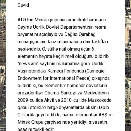
Cavid
ATƏT-in Minsk qrupunun amerikalı həmsədri
Ceyms Uorlik Dövlət Departamentinin rəsmi
bəyanatını açıqlayıb və Dağlıq Qarabağ
münaqişəsinin tənzimlənməsinə dair təklifləri
səsləndirib. O, sülhə nail olmaq üçün 6
elementin həyata keçirilməli olduğunu bildirib.
"news.am" saytının məlumatına görə, Uorlik
Vaşinqtondakı Karnegi Fondunda (Carnegie
Endowment for International Peace) çıxışında
bildirib ki, bu elementlər həmsədr dövlətlərin
prezidentləri Obama, Sarkozi və Medvedevin
2009-cu ildə Akvil və 2010-cu ildə Muskokada
qəbul etdikləri birgə bəyanatlarda əksini tapıb.
C. Uorlik qeyd edib ki, həmin elementlər ABŞ-ın
Minsk Qrupu çərçivəsində yeritdiyi siyasətin
əsasını təşkil edir: