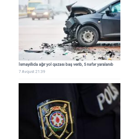
İsmayıllıda ağır yol qəzası baş verib, 5 nəfər yaralanıb
7 Avqust 21:39