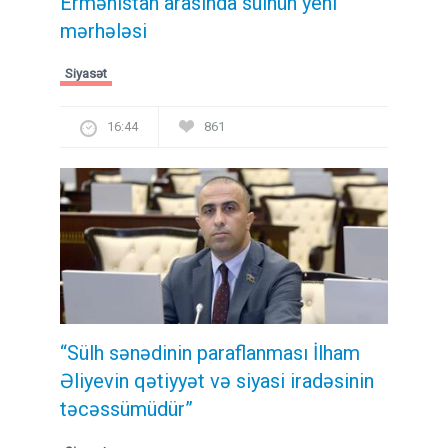
Ermənistan arasında sülhün yeni
mərhələsi
Siyasət
16:44
861
“Sülh sənədinin paraflanması İlham
Əliyevin qətiyyət və siyasi iradəsinin
təcəssümüdür”