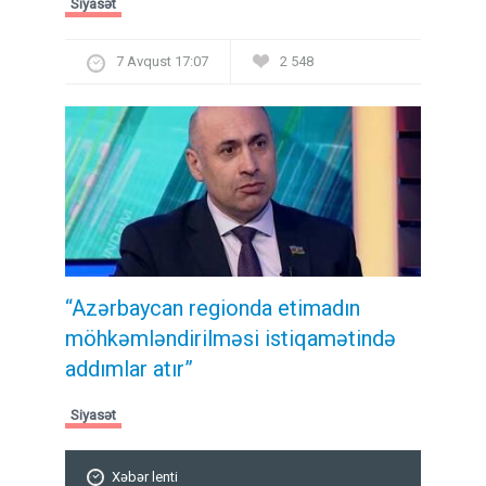
Siyasət
7 Avqust 17:07
2 548
“Azərbaycan regionda etimadın
möhkəmləndirilməsi istiqamətində
addımlar atır”
Siyasət
Xəbər lenti