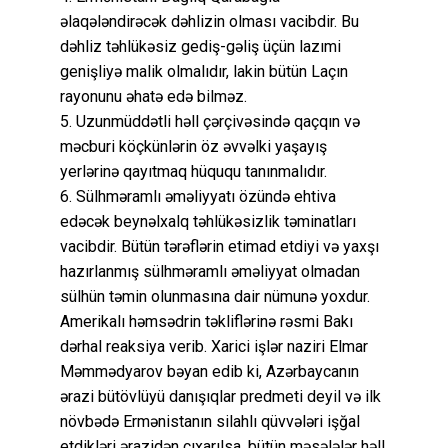
əlaqələndirəcək dəhlizin olması vacibdir. Bu
dəhliz təhlükəsiz gediş-gəliş üçün lazımi
genişliyə malik olmalıdır, lakin bütün Laçın
rayonunu əhatə edə bilməz.
5. Uzunmüddətli həll çərçivəsində qaçqın və
məcburi köçkünlərin öz əvvəlki yaşayış
yerlərinə qayıtmaq hüququ tanınmalıdır.
6. Sülhməramlı əməliyyatı özündə ehtiva
edəcək beynəlxalq təhlükəsizlik təminatları
vacibdir. Bütün tərəflərin etimad etdiyi və yaxşı
hazırlanmış sülhməramlı əməliyyat olmadan
sülhün təmin olunmasına dair nümunə yoxdur.
Amerikalı həmsədrin təkliflərinə rəsmi Bakı
dərhal reaksiya verib. Xarici işlər naziri Elmar
Məmmədyarov bəyan edib ki, Azərbaycanın
ərazi bütövlüyü danışıqlar predmeti deyil və ilk
növbədə Ermənistanın silahlı qüvvələri işğal
etdikləri ərazidən çıxarılsa, bütün məsələlər həll