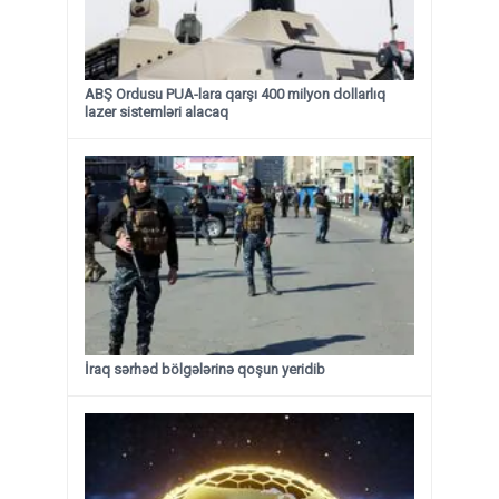
ABŞ Ordusu PUA-lara qarşı 400 milyon dollarlıq
lazer sistemləri alacaq
İraq sərhəd bölgələrinə qoşun yeridib