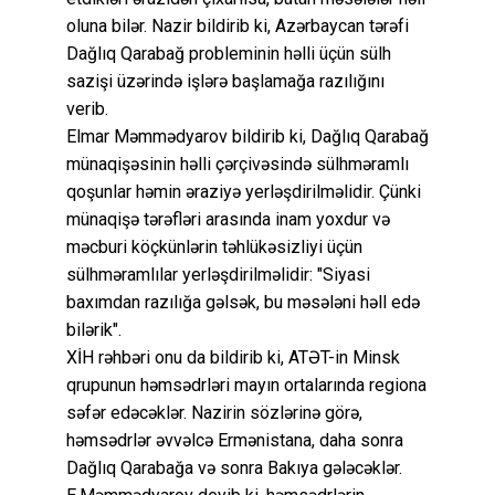
oluna bilər. Nazir bildirib ki, Azərbaycan tərəfi
Dağlıq Qarabağ probleminin həlli üçün sülh
sazişi üzərində işlərə başlamağa razılığını
verib.
Elmar Məmmədyarov bildirib ki, Dağlıq Qarabağ
münaqişəsinin həlli çərçivəsində sülhməramlı
qoşunlar həmin əraziyə yerləşdirilməlidir. Çünki
münaqişə tərəfləri arasında inam yoxdur və
məcburi köçkünlərin təhlükəsizliyi üçün
sülhməramlılar yerləşdirilməlidir: "Siyasi
baxımdan razılığa gəlsək, bu məsələni həll edə
bilərik".
XİH rəhbəri onu da bildirib ki, ATƏT-in Minsk
qrupunun həmsədrləri mayın ortalarında regiona
səfər edəcəklər. Nazirin sözlərinə görə,
həmsədrlər əvvəlcə Ermənistana, daha sonra
Dağlıq Qarabağa və sonra Bakıya gələcəklər.