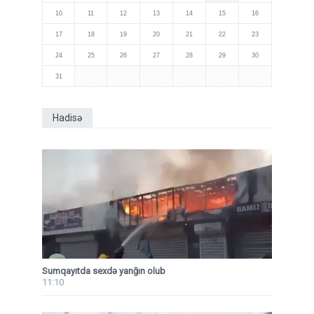
10
11
12
13
14
15
16
17
18
19
20
21
22
23
24
25
26
27
28
29
30
31
Hadisə
Sumqayıtda sexdə yanğın olub
11:10