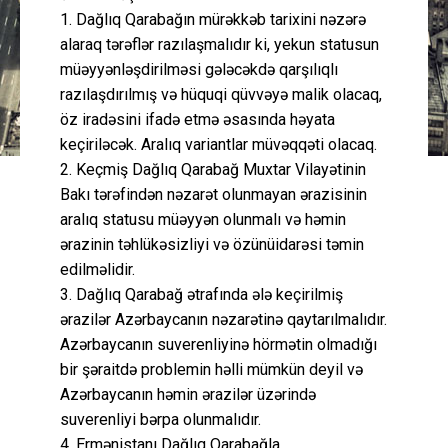
1. Dağlıq Qarabağın mürəkkəb tarixini nəzərə
alaraq tərəflər razılaşmalıdır ki, yekun statusun
müəyyənləşdirilməsi gələcəkdə qarşılıqlı
razılaşdırılmış və hüquqi qüvvəyə malik olacaq,
öz iradəsini ifadə etmə əsasında həyata
keçiriləcək. Aralıq variantlar müvəqqəti olacaq.
2. Keçmiş Dağlıq Qarabağ Muxtar Vilayətinin
Bakı tərəfindən nəzarət olunmayan ərazisinin
aralıq statusu müəyyən olunmalı və həmin
ərazinin təhlükəsizliyi və özünüidarəsi təmin
edilməlidir.
3. Dağlıq Qarabağ ətrafında ələ keçirilmiş
ərazilər Azərbaycanın nəzarətinə qaytarılmalıdır.
Azərbaycanın suverenliyinə hörmətin olmadığı
bir şəraitdə problemin həlli mümkün deyil və
Azərbaycanın həmin ərazilər üzərində
suverenliyi bərpa olunmalıdır.
4. Ermənistanı Dağlıq Qarabağla