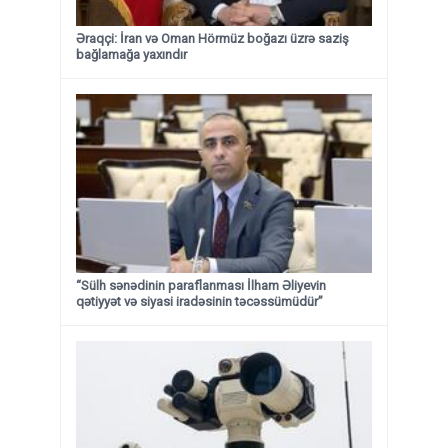
Əraqçi: İran və Oman Hörmüz boğazı üzrə saziş
bağlamağa yaxındır
“Sülh sənədinin paraflanması İlham Əliyevin
qətiyyət və siyasi iradəsinin təcəssümüdür”