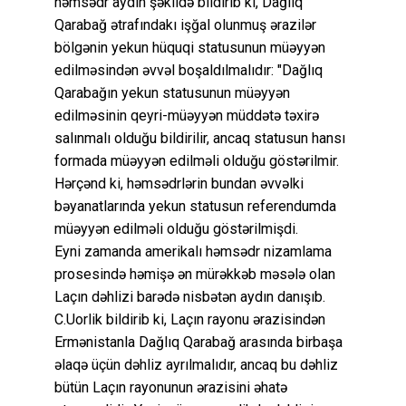
həmsədr aydın şəkildə bildirib ki, Dağlıq
Qarabağ ətrafındakı işğal olunmuş ərazilər
bölgənin yekun hüquqi statusunun müəyyən
edilməsindən əvvəl boşaldılmalıdır: "Dağlıq
Qarabağın yekun statusunun müəyyən
edilməsinin qeyri-müəyyən müddətə təxirə
salınmalı olduğu bildirilir, ancaq statusun hansı
formada müəyyən edilməli olduğu göstərilmir.
Hərçənd ki, həmsədrlərin bundan əvvəlki
bəyanatlarında yekun statusun referendumda
müəyyən edilməli olduğu göstərilmişdi.
Eyni zamanda amerikalı həmsədr nizamlama
prosesində həmişə ən mürəkkəb məsələ olan
Laçın dəhlizi barədə nisbətən aydın danışıb.
C.Uorlik bildirib ki, Laçın rayonu ərazisindən
Ermənistanla Dağlıq Qarabağ arasında birbaşa
əlaqə üçün dəhliz ayrılmalıdır, ancaq bu dəhliz
bütün Laçın rayonunun ərazisini əhatə