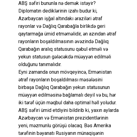
ABŞ səfiri bununla nə demək istəyir?
Diplomatın dediklərinin izahı budur ki,
Azərbaycan işğal altındakı əraziləri ətraf
rayonlar və Dağlıq Qarabağla birlikdə geri
qaytarmağa ümid etməməlidir, ən azından ətraf
rayonların boşaldılmasının əvəzində Dağlıq
Qarabağın aralıq statusunu qəbul etməli və
yekun statusun gələcəkdə müəyyən edilməli
olduğunu tanımalıdır.
Eyni zamanda onun mövqeyincə, Ermənistan
ətraf rayonların boşaldılması məsələsini
birbaşa Dağlıq Qarabağın yekun statusunun
müəyyən edilməsinə bağlamalı deyil və bu, hər
iki tərəf üçün məqbul daha optimal həll yoludur.
ABŞ səfiri ümid etdiyini bildirib ki, yaxın aylarda
Azərbaycan və Ermənistan prezidentlərinin
yeni, məzmunlu görüşü olacaq. Bəs Amerika
tərəfinin bəyanatı Rusiyanın münaqişənin