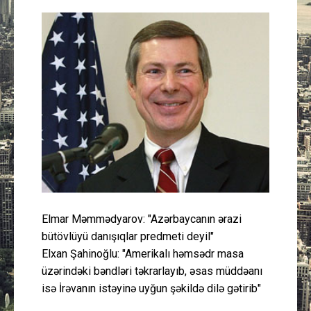
Güney Azərbaycan
Mədəniyyət
Müsahibə
İdman
Layihə
Gündəm
Elmar Məmmədyarov: "Azərbaycanın ərazi
Cəmiyyət
bütövlüyü danışıqlar predmeti deyil"
Elxan Şahinoğlu: "Amerikalı həmsədr masa
Peşə etikası
üzərindəki bəndləri təkrarlayıb, əsas müddəanı
isə İrəvanın istəyinə uyğun şəkildə dilə gətirib"
Əlaqə