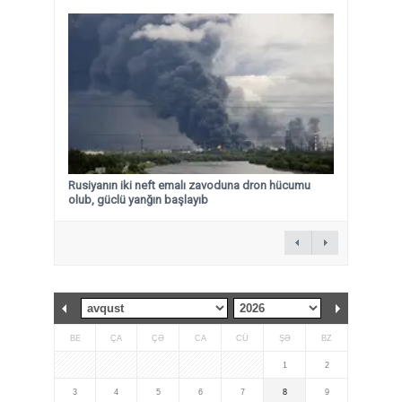
Rusiyanın iki neft emalı zavoduna dron hücumu
olub, güclü yanğın başlayıb
BE
ÇA
ÇƏ
CA
CÜ
ŞƏ
BZ
1
2
3
4
5
6
7
8
9