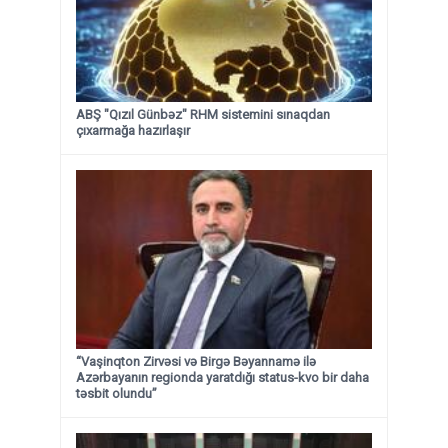
ABŞ "Qızıl Günbəz" RHM sistemini sınaqdan
çıxarmağa hazırlaşır
“Vaşinqton Zirvəsi və Birgə Bəyannamə ilə
Azərbayanın regionda yaratdığı status-kvo bir daha
təsbit olundu”