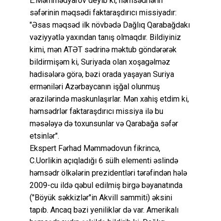
E.Məmmədyarov deyib ki, həmsədrlərin
səfərinin məqsədi faktaraşdırıcı missiyadır:
"Əsas məqsəd ilk növbədə Dağlıq Qarabağdakı
vəziyyətlə yaxından tanış olmaqdır. Bildiyiniz
kimi, mən ATƏT sədrinə məktub göndərərək
bildirmişəm ki, Suriyada olan xoşagəlməz
hadisələrə görə, bəzi orada yaşayan Suriya
erməniləri Azərbaycanın işğal olunmuş
ərazilərində məskunlaşırlar. Mən xahiş etdim ki,
həmsədrlər faktaraşdırıcı missiya ilə bu
məsələyə də toxunsunlar və Qarabağa səfər
etsinlər".
Ekspert Fərhad Məmmədovun fikrincə,
C.Uorlikin açıqladığı 6 sülh elementi əslində
həmsədr ölkələrin prezidentləri tərəfindən hələ
2009-cu ildə qəbul edilmiş birgə bəyanatında
("Böyük səkkizlər"in Akvill sammiti) əksini
tapıb. Ancaq bəzi yeniliklər də var. Amerikalı