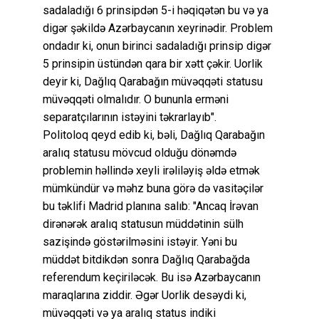
sadaladığı 6 prinsipdən 5-i həqiqətən bu və ya
digər şəkildə Azərbaycanın xeyrinədir. Problem
ondadır ki, onun birinci sadaladığı prinsip digər
5 prinsipin üstündən qara bir xətt çəkir. Uorlik
deyir ki, Dağlıq Qarabağın müvəqqəti statusu
müvəqqəti olmalıdır. O bununla erməni
separatçılarının istəyini təkrarlayıb".
Politoloq qeyd edib ki, bəli, Dağlıq Qarabağın
aralıq statusu mövcud olduğu dönəmdə
problemin həllində xeyli irəliləyiş əldə etmək
mümkündür və məhz buna görə də vasitəçilər
bu təklifi Madrid planına salıb: "Ancaq İrəvan
dirənərək aralıq statusun müddətinin sülh
sazişində göstərilməsini istəyir. Yəni bu
müddət bitdikdən sonra Dağlıq Qarabağda
referendum keçiriləcək. Bu isə Azərbaycanın
maraqlarına ziddir. Əgər Uorlik desəydi ki,
müvəqqəti və ya aralıq status indiki