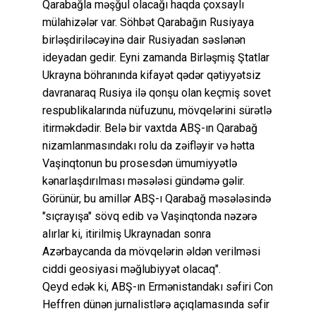
Qarabağla məşğul olacağı haqda çoxsaylı
mülahizələr var. Söhbət Qarabağın Rusiyaya
birləşdiriləcəyinə dair Rusiyadan səslənən
ideyadan gedir. Eyni zamanda Birləşmiş Ştatlar
Ukrayna böhranında kifayət qədər qətiyyətsiz
davranaraq Rusiya ilə qonşu olan keçmiş sovet
respublikalarında nüfuzunu, mövqelərini sürətlə
itirməkdədir. Belə bir vaxtda ABŞ-ın Qarabağ
nizamlanmasındakı rolu da zəifləyir və hətta
Vaşinqtonun bu prosesdən ümumiyyətlə
kənarlaşdırılması məsələsi gündəmə gəlir.
Görünür, bu amillər ABŞ-ı Qarabağ məsələsində
"sıçrayışa" sövq edib və Vaşinqtonda nəzərə
alırlar ki, itirilmiş Ukraynadan sonra
Azərbaycanda da mövqelərin əldən verilməsi
ciddi geosiyasi məğlubiyyət olacaq".
Qeyd edək ki, ABŞ-ın Ermənistandakı səfiri Con
Heffren dünən jurnalistlərə açıqlamasında səfir