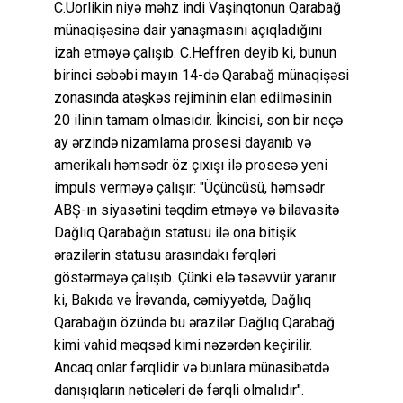
C.Uorlikin niyə məhz indi Vaşinqtonun Qarabağ
münaqişəsinə dair yanaşmasını açıqladığını
izah etməyə çalışıb. C.Heffren deyib ki, bunun
birinci səbəbi mayın 14-də Qarabağ münaqişəsi
zonasında atəşkəs rejiminin elan edilməsinin
20 ilinin tamam olmasıdır. İkincisi, son bir neçə
ay ərzində nizamlama prosesi dayanıb və
amerikalı həmsədr öz çıxışı ilə prosesə yeni
impuls verməyə çalışır: "Üçüncüsü, həmsədr
ABŞ-ın siyasətini təqdim etməyə və bilavasitə
Dağlıq Qarabağın statusu ilə ona bitişik
ərazilərin statusu arasındakı fərqləri
göstərməyə çalışıb. Çünki elə təsəvvür yaranır
ki, Bakıda və İrəvanda, cəmiyyətdə, Dağlıq
Qarabağın özündə bu ərazilər Dağlıq Qarabağ
kimi vahid məqsəd kimi nəzərdən keçirilir.
Ancaq onlar fərqlidir və bunlara münasibətdə
danışıqların nəticələri də fərqli olmalıdır".