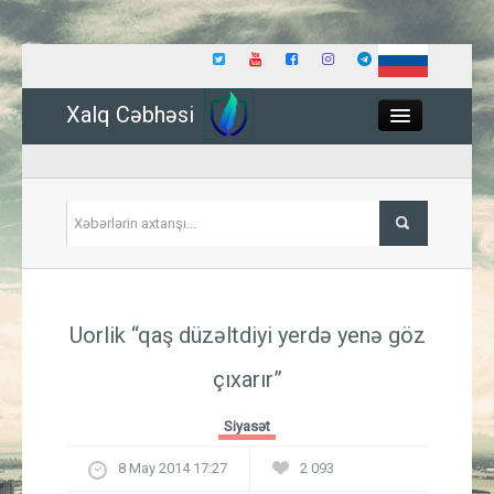
Xalq Cəbhəsi
Close
Siyasət
Uorlik “qaş düzəltdiyi yerdə yenə göz
İqtisadiyyat
çıxarır”
Dünya
Siyasət
Hadisə
8 May 2014 17:27
2 093