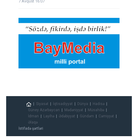
7 Avqust 16:07
Siyasət
İqtisadiyyat
Dünya
Hadisə
Güney Azərbaycan
Mədəniyyət
Müsahibə
İdman
Layihə
Ədəbiyyat
Gündəm
Cəmiyyət
Əlaqə
İstifadə şərtləri