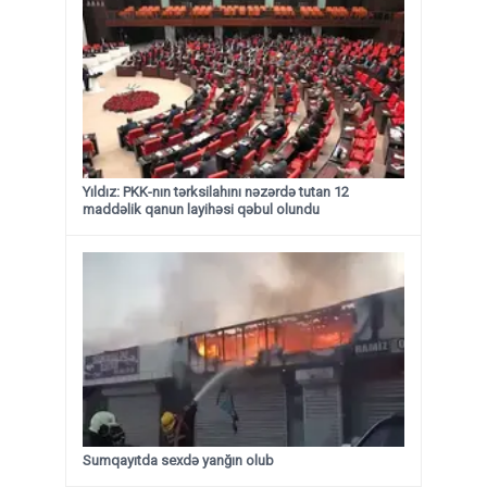
Yıldız: PKK-nın tərksilahını nəzərdə tutan 12
maddəlik qanun layihəsi qəbul olundu ​​​​​​​
Sumqayıtda sexdə yanğın olub