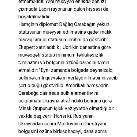
etməməlidir. Yəni müəyyən enlikdə dəhlizi
çıxmaqla Laçın rayonunun qalan hissəsi də
boşaldılmalıdır.
Həmçinin diplomat Dağlıq Qarabağın yekun
statusunun müəyyən edilməsinə qədər malik
olacağı aralıq statusun limitini də göstərib".
Ekspert xatırladıb ki, Uorlikin qənaətinə görə,
müvəqqəti status minimum təhlükəsizlik
təminatını və bölgənin özünüidarəsini təmin
etməlidir: "Eyni zamanda bölgədə beynəlxalq
sülhməramlı qüvvələrin yerləşdirilməsinin vacib
şərt olduğu göstərilib. Amerikalı həmsədrin
Qarabağa dair əsas sülh elementlərini
açıqlaması Ukrayna ətrafındakı böhrana görə
Minsk Qrupunun işlək vəziyyətdə olmadığı bir
vaxtda baş verir. Hansı ki, Rusiyanın
Ukraynadan sonra Moldovanın Dnestryanı
bölgəsini özünə birləşdirəcəyi, daha sonra