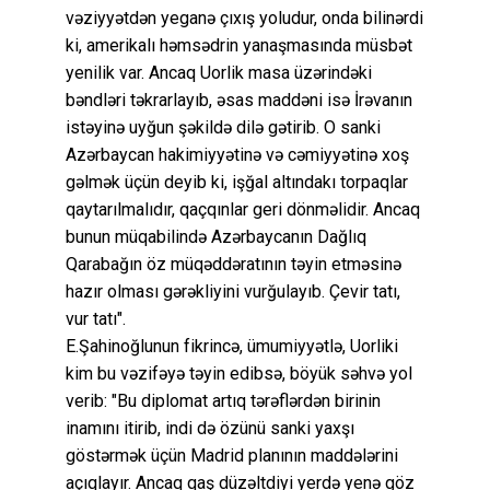
vəziyyətdən yeganə çıxış yoludur, onda bilinərdi
ki, amerikalı həmsədrin yanaşmasında müsbət
yenilik var. Ancaq Uorlik masa üzərindəki
bəndləri təkrarlayıb, əsas maddəni isə İrəvanın
istəyinə uyğun şəkildə dilə gətirib. O sanki
Azərbaycan hakimiyyətinə və cəmiyyətinə xoş
gəlmək üçün deyib ki, işğal altındakı torpaqlar
qaytarılmalıdır, qaçqınlar geri dönməlidir. Ancaq
bunun müqabilində Azərbaycanın Dağlıq
Qarabağın öz müqəddəratının təyin etməsinə
hazır olması gərəkliyini vurğulayıb. Çevir tatı,
vur tatı".
E.Şahinoğlunun fikrincə, ümumiyyətlə, Uorliki
kim bu vəzifəyə təyin edibsə, böyük səhvə yol
verib: "Bu diplomat artıq tərəflərdən birinin
inamını itirib, indi də özünü sanki yaxşı
göstərmək üçün Madrid planının maddələrini
açıqlayır. Ancaq qaş düzəltdiyi yerdə yenə göz