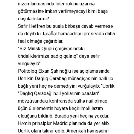
nizamlanmasında lider rolunu üzərinə
götürməsinə imkan verilməyəcəyi kimi başa
düşülə bilərmi?
Səfir Heffren bu suala birbaşa cavab verməsə
də deyib ki, tərəflər həmsədrləri prosesdə daha
fəal olmağa çağırıblar.
"Biz Minsk Qrupu çərçivəsindəki
öhdəliklərimizə sadiq qalırıq" deyə səfir
vurğulayıb".
Politoloq Elxan Şahinoğlu isə açıqlamasında
Uorlikin Dağlıq Qarabağ münaqişəsinin həlli ilə
bağlı yeni heç nə demədiyini vurğulayıb: "Uorlik
"Dağlıq Qarabağ: həll yollarının əsasları"
mövzusundakı konfransda sülhə nail olmaq
üçün 6 elementin həyata keçirilməli lazım
olduğunu bildirib. Burada yeni heç nə yoxdur.
Həmin prinsiplər Madrid planında da yer alıb.
Uorlik olanı təkrar edib. Amerikalı həmsədrin