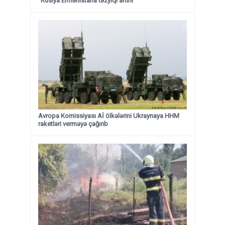
“Rusiya Ermənistana təzyiqi artırır”
Avropa Komissiyası Aİ ölkələrini Ukraynaya HHM
raketləri verməyə çağırıb