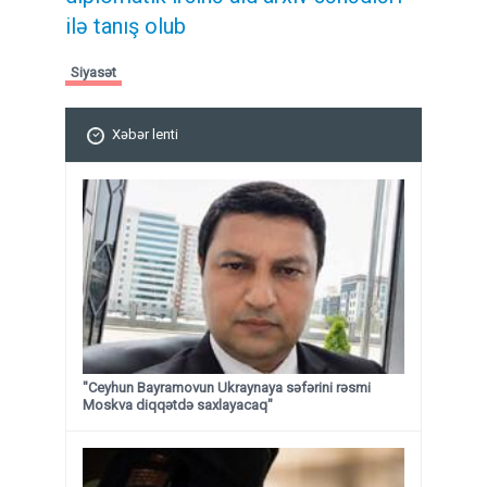
ilə tanış olub
Siyasət
Xəbər lenti
"Ceyhun Bayramovun Ukraynaya səfərini rəsmi
Moskva diqqətdə saxlayacaq"