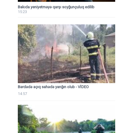
Bakıda yeniyetməyə qarşı soyğunçuluq edilib
15:23
Bərdədə açıq sahədə yanğın olub - VİDEO
14:57