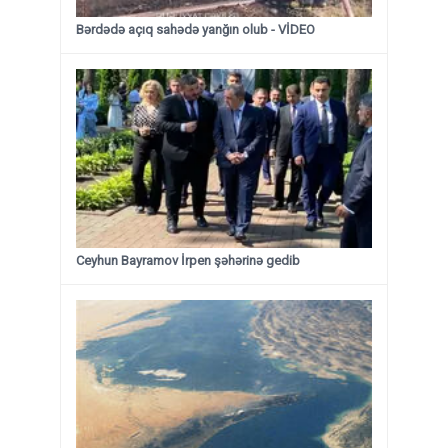
Bərdədə açıq sahədə yanğın olub - VİDEO
Ceyhun Bayramov İrpen şəhərinə gedib