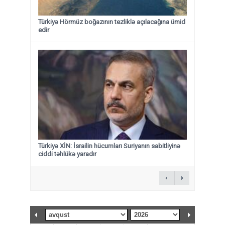
Türkiyə Hörmüz boğazının tezliklə açılacağına ümid
edir
Türkiyə XİN: İsrailin hücumları Suriyanın sabitliyinə
ciddi təhlükə yaradır