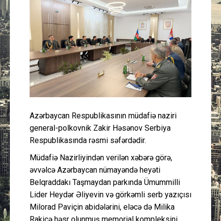
Güney Azərbaycan
Mədəniyyət
Müsahibə
İdman
Layihə
Azərbaycan Respublikasının müdafiə naziri
general-polkovnik Zakir Həsənov Serbiya
Gündəm
Respublikasında rəsmi səfərdədir.
Müdafiə Nazirliyindən verilən xəbərə görə,
Cəmiyyət
əvvəlcə Azərbaycan nümayəndə heyəti
Belqraddakı Taşmaydan parkında Ümummilli
Peşə etikası
Lider Heydər Əliyevin və görkəmli serb yazıçısı
Milorad Paviçin abidələrini, eləcə də Milika
Əlaqə
Rakiçə həsr olunmuş memorial kompleksini