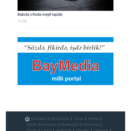
Bakıda ofisdə meyit tapılıb
11:13
Siyasət
İqtisadiyyat
Dünya
Hadisə
Güney Azərbaycan
Mədəniyyət
Müsahibə
İdman
Layihə
Ədəbiyyat
Gündəm
Cəmiyyət