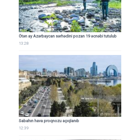
Ötən ay Azərbaycan sərhədini pozan 19 əcnəbi tutulub
13:28
Sabahın hava proqnozu açıqlanıb
12:39