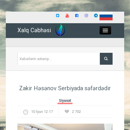
Xalq Cəbhəsi
Close
Siyasət
Zakir Həsənov Serbiyada səfərdədir
İqtisadiyyat
Siyasət
Dünya
10 İyun 12:17
2 702
Hadisə