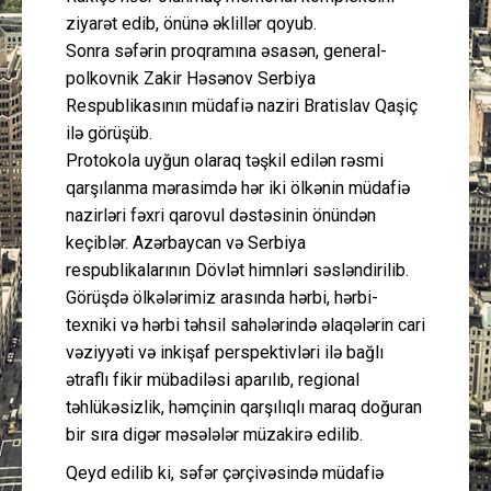
ziyarət edib, önünə əklillər qoyub.
Sonra səfərin proqramına əsasən, general-
polkovnik Zakir Həsənov Serbiya
Respublikasının müdafiə naziri Bratislav Qaşiç
ilə görüşüb.
Protokola uyğun olaraq təşkil edilən rəsmi
qarşılanma mərasimdə hər iki ölkənin müdafiə
nazirləri fəxri qarovul dəstəsinin önündən
keçiblər. Azərbaycan və Serbiya
respublikalarının Dövlət himnləri səsləndirilib.
Görüşdə ölkələrimiz arasında hərbi, hərbi-
texniki və hərbi təhsil sahələrində əlaqələrin cari
vəziyyəti və inkişaf perspektivləri ilə bağlı
ətraflı fikir mübadiləsi aparılıb, regional
təhlükəsizlik, həmçinin qarşılıqlı maraq doğuran
bir sıra digər məsələlər müzakirə edilib.
Qeyd edilib ki, səfər çərçivəsində müdafiə