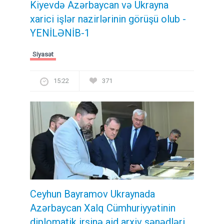
Kiyevdə Azərbaycan və Ukrayna
xarici işlər nazirlərinin görüşü olub -
YENİLƏNİB-1
Siyasət
15:22
371
Ceyhun Bayramov Ukraynada
Azərbaycan Xalq Cümhuriyyətinin
diplomatik irsinə aid arxiv sənədləri