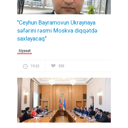
"Ceyhun Bayramovun Ukraynaya
səfərini rəsmi Moskva diqqətdə
saxlayacaq"
Siyasət
15:22
553