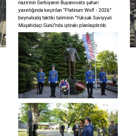
nazirinin Serbiyanın Buyanovats şəhəri
yaxınlığında keçirilən “Platinum Wolf - 2026”
beynəlxalq taktiki təliminin "Yüksək Səviyyəli
Müşahidəçi Günü"ndə iştirakı planlaşdırılıb.