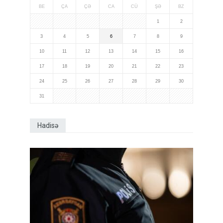
BE
ÇA
ÇƏ
CA
CÜ
ŞƏ
BZ
1
2
3
4
5
6
7
8
9
10
11
12
13
14
15
16
17
18
19
20
21
22
23
24
25
26
27
28
29
30
31
Hadisə