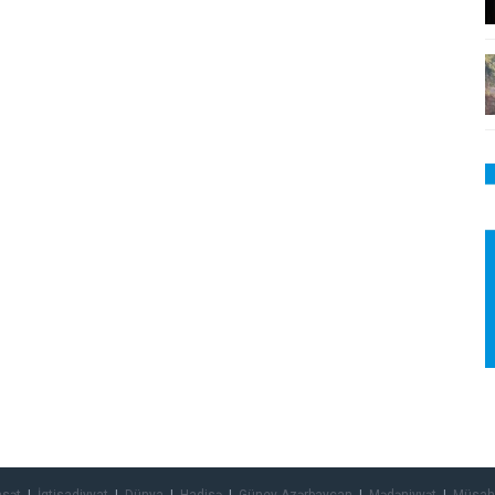
asət
İqtisadiyyat
Dünya
Hadisə
Güney Azərbaycan
Mədəniyyət
Müsah