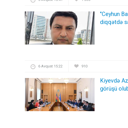
"Ceyhun Ba
diqqətdə s
6 Avqust 15:22
910
Kiyevdə Azə
görüşü olu