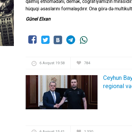
qalmış etnomədəni, demək, coğrafiyamızın mirasıdır.
hüquqi əsaslarını formalaşdırır. Ona görə də multiku
Günel Elxan
6 Avqust 19:58
784
Ceyhun Bay
regional və
6 Avqust 15:41
1 330