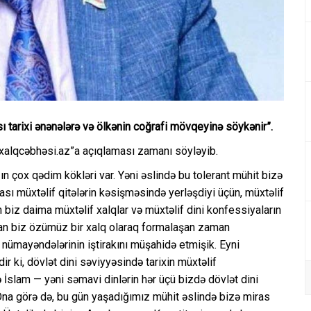
ı tarixi ənənələrə və ölkənin coğrafi mövqeyinə söykənir”.
“xalqcəbhəsi.az”a açıqlaması zamanı söyləyib.
ın çox qədim kökləri var. Yəni əslində bu tolerant mühit bizə
sı müxtəlif qitələrin kəsişməsində yerləşdiyi üçün, müxtəlif
 biz daima müxtəlif xalqlar və müxtəlif dini konfessiyaların
n biz özümüz bir xalq olaraq formalaşan zaman
 nümayəndələrinin iştirakını müşahidə etmişik. Eyni
ki, dövlət dini səviyyəsində tarixin müxtəlif
 İslam — yəni səmavi dinlərin hər üçü bizdə dövlət dini
. Ona görə də, bu gün yaşadığımız mühit əslində bizə miras