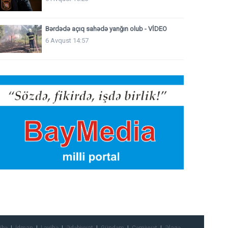
Bərdədə açıq sahədə yanğın olub - VİDEO
6 Avqust 14:57
ibə
İdman
Layihə
Ədəbiyyat
Gündəm
Cəmiyyət
Əlaqə