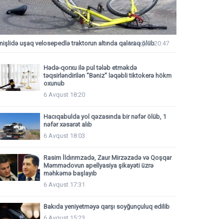
mişlidə uşaq velosepedlə traktorun altında qalaraq ölüb
6 Avqust 20:47
Hədə-qorxu ilə pul tələb etməkdə
təqsirləndirilən "Bəniz" ləqəbli tiktokerə hökm
oxunub
6 Avqust 18:20
Hacıqabulda yol qəzasında bir nəfər ölüb, 1
nəfər xəsarət alıb
6 Avqust 18:03
Rasim İldırımzadə, Zaur Mirzəzadə və Qoşqar
Məmmədovun apellyasiya şikayəti üzrə
məhkəmə başlayıb
6 Avqust 17:31
Bakıda yeniyetməyə qarşı soyğunçuluq edilib
6 Avqust 15:23