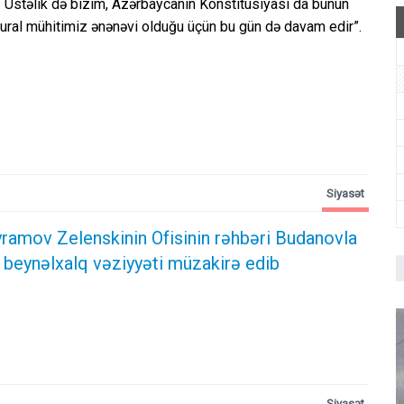
 Üstəlik də bizim, Azərbaycanın Konstitusiyası da bunun
ltural mühitimiz ənənəvi olduğu üçün bu gün də davam edir”.
Siyasət
ramov Zelenskinin Ofisinin rəhbəri Budanovla
 beynəlxalq vəziyyəti müzakirə edib
Siyasət