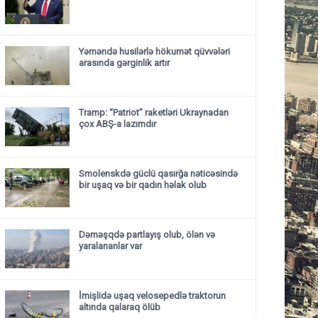
Yəməndə husilərlə hökumət qüvvələri
arasında gərginlik artır
Tramp: “Patriot” raketləri Ukraynadan
çox ABŞ-a lazımdır
Smolenskdə güclü qasırğa nəticəsində
bir uşaq və bir qadın həlak olub
Dəməşqdə partlayış olub, ölən və
yaralananlar var
İmişlidə uşaq velosepedlə traktorun
altında qalaraq ölüb