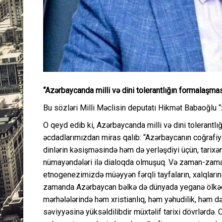
“Azərbaycanda milli və dini tolerantlığın formalaşmas
Bu sözləri Milli Məclisin deputatı Hikmət Babaoğlu 
O qeyd edib ki, Azərbaycanda milli və dini tolerantlığ
əcdadlarımızdan miras qalıb: “Azərbaycanın coğrafiya
dinlərin kəsişməsində həm də yerləşdiyi üçün, tarixən
nümayəndələri ilə dialoqda olmuşuq. Və zaman-zama
etnogenezimizdə müəyyən fərqli tayfaların, xalqların
zamanda Azərbaycan bəlkə də dünyada yeganə ölkədir 
mərhələlərində həm xristianlıq, həm yəhudilik, həm də
səviyyəsinə yüksəldilibdir müxtəlif tarixi dövrlərdə