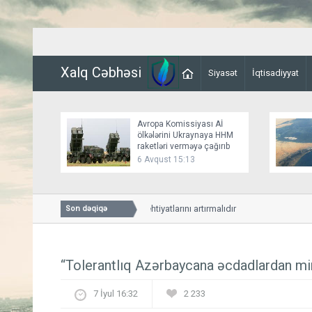
Xalq Cəbhəsi
Siyasət
İqtisadiyyat
Avropa Komissiyası Aİ
ölkələrini Ukraynaya HHM
raketləri verməyə çağırıb
6 Avqust 15:13
Tramp: ABŞ silah ehtiyatlarını artırmalıdır
Son dəqiqə
“Tolerantlıq Azərbaycana əcdadlardan mir
7 İyul 16:32
2 233