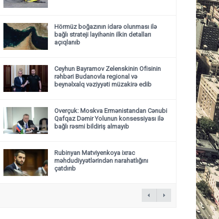
Hörmüz boğazının idarə olunması ilə
bağlı strateji layihənin ilkin detalları
açıqlanıb
Ceyhun Bayramov Zelenskinin Ofisinin
rəhbəri Budanovla regional və
beynəlxalq vəziyyəti müzakirə edib
Overçuk: Moskva Ermənistandan Cənubi
Qafqaz Dəmir Yolunun konsessiyası ilə
bağlı rəsmi bildiriş almayıb
Rubinyan Matviyenkoya ixrac
məhdudiyyətlərindən narahatlığını
çatdırıb