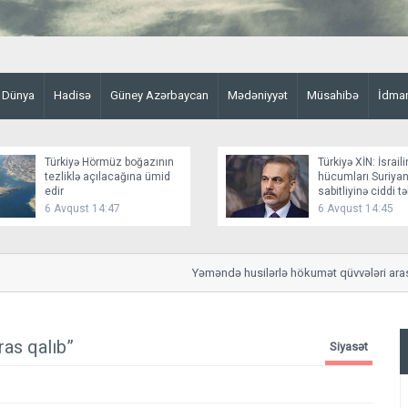
Dünya
Hadisə
Güney Azərbaycan
Mədəniyyət
Müsahibə
İdma
Türkiyə Hörmüz boğazının
Türkiyə XİN: İsraili
tezliklə açılacağına ümid
hücumları Suriyan
edir
sabitliyinə ciddi t
yaradır
6 Avqust 14:47
6 Avqust 14:45
Yəməndə husilərlə hökumət qüvvələri arasında 
as qalıb”
Siyasət