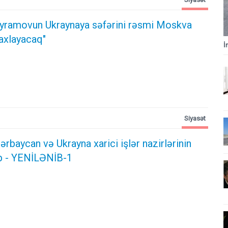
yramovun Ukraynaya səfərini rəsmi Moskva
axlayacaq"
İ
Siyasət
rbaycan və Ukrayna xarici işlər nazirlərinin
b - YENİLƏNİB-1