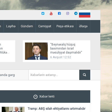
n
Layihə
Gündəm
Cəmiyyət
Peşə etikası
Əlaqə
n
“Beynəxalq hüquq
ın
baxımından İsrail
əhlükə
məsuliyyət daşımalıdır”
6 Avqust 12:52
gərginlik artır
Tramp: “Patriot” raketləri 
Xəbər lenti
Tramp: ABŞ silah ehtiyatlarını artırmalıdır