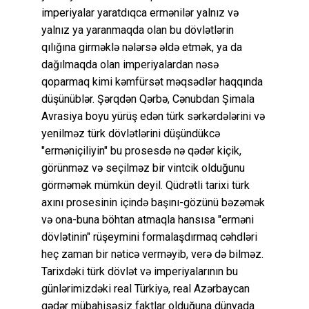
imperiyalar yaratdıqca ermənilər yalnız və
yalnız ya yaranmaqda olan bu dövlətlərin
qılığına girməklə nələrsə əldə etmək, ya da
dağılmaqda olan imperiyalardan nəsə
qoparmaq kimi kəmfürsət məqsədlər haqqında
düşünüblər. Şərqdən Qərbə, Cənubdan Şimala
Avrasiya boyu yürüş edən türk sərkərdələrini və
yenilməz türk dövlətlərini düşündükcə
"erməniçiliyin" bu prosesdə nə qədər kiçik,
görünməz və seçilməz bir vintcik olduğunu
görməmək mümkün deyil. Qüdrətli tarixi türk
axını prosesinin içində başını-gözünü bəzəmək
və ona-buna böhtan atmaqla hansısa "erməni
dövlətinin" rüşeymini formalaşdırmaq cəhdləri
heç zaman bir nəticə verməyib, verə də bilməz.
Tarixdəki türk dövlət və imperiyalarının bu
günlərimizdəki real Türkiyə, real Azərbaycan
qədər mübahisəsiz faktlar olduğuna dünyada