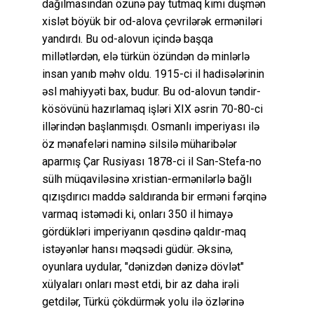
dağılmasından özünə pay tutmaq kimi düşmən
xislət böyük bir od-alova çevrilərək erməniləri
yandırdı. Bu od-alovun içində başqa
millətlərdən, elə türkün özündən də minlərlə
insan yanıb məhv oldu. 1915-ci il hadisələrinin
əsl mahiyyəti bax, budur. Bu od-alovun təndir-
kösövünü hazırlamaq işləri XIX əsrin 70-80-ci
illərindən başlanmışdı. Osmanlı imperiyası ilə
öz mənafeləri naminə silsilə müharibələr
aparmış Çar Rusiyası 1878-ci il San-Stefa-no
sülh müqaviləsinə xristian-ermənilərlə bağlı
qızışdırıcı maddə saldıranda bir erməni fərqinə
varmaq istəmədi ki, onları 350 il himayə
gördükləri imperiyanın qəsdinə qaldır-maq
istəyənlər hansı məqsədi güdür. Əksinə,
oyunlara uydular, "dənizdən dənizə dövlət"
xülyaları onları məst etdi, bir az daha irəli
getdilər, Türkü çökdürmək yolu ilə özlərinə