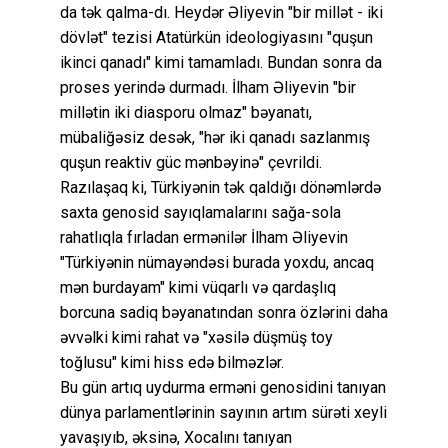
da tək qalma-dı. Heydər Əliyevin "bir millət - iki
dövlət" tezisi Atatürkün ideologiyasını "quşun
ikinci qanadı" kimi tamamladı. Bundan sonra da
proses yerində durmadı. İlham Əliyevin "bir
millətin iki diasporu olmaz" bəyanatı,
mübaliğəsiz desək, "hər iki qanadı sazlanmış
quşun reaktiv güc mənbəyinə" çevrildi.
Razılaşaq ki, Türkiyənin tək qaldığı dönəmlərdə
saxta genosid sayıqlamalarını sağa-sola
rahatlıqla fırladan ermənilər İlham Əliyevin
"Türkiyənin nümayəndəsi burada yoxdu, ancaq
mən burdayam" kimi vüqarlı və qardaşlıq
borcuna sadiq bəyanatından sonra özlərini daha
əvvəlki kimi rahat və "xəsilə düşmüş toy
toğlusu" kimi hiss edə bilməzlər.
Bu gün artıq uydurma erməni genosidini tanıyan
dünya parlamentlərinin sayının artım sürəti xeyli
yavaşıyıb, əksinə, Xocalını tanıyan