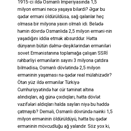
1915-ci ildə Osmanlı İmperiyasında 1,5
milyon erməni necə yaşaya bilərdi? Əgər bu
qədər erməni öldürüldüsə, sağ qalanlar heç
olmasa bir milyona yaxın olmalı idi. Belədə
həmin dövrdə Osmanlıda 2,5 milyon erməni-nin
yaşadığını iddia etmək absurddur. Hətta
dünyanın bütün dəlmə-deşiklərindən erməniləri
sovet Ermənistanına toplamağa çalışan SSRİ
rəhbərliyi ermənilərin sayını 3 milyona çatdıra
bilmədisə, Osmanlı dövlətində 2,5 milyon
erməninin yaşaması nə qədər real mülahizədir?
Ötən yüz ildə ermənilər Türkiyə
Cumhuriyyətində hər cür təminat altına
alındıqları, ağ günə çıxdıqları, hətta dövlət
vəzifələri aldıqları halda sayları niyə bu həddə
çatmayıb? Deməli, Osmanlı dövründə nəinki 1,5
milyon erməninin öldürüldüyü, hətta bu qədər
erməninin mövcudluğu ağ yalandır. Söz yox ki,