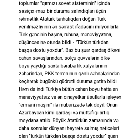
toplumlar "qırmızı sovet sisteminin" içində
səsiçıx-maz bir duruma salındıqları üçün
rəhmətlik Atatürk tənhalıqdan doğan Türk
yenilməzliyinin ən sərrast ifadəsini milyonlarla
Türk gəncinin başına, ruhuna, mənəviyyatına,
düşüncəsinə oturda bildi - "Türkün türkdən
başqa dostu yoxdur". Bax bu şuar qardaş ölkəni
cahan savaşlarından, solçu qüvvələrin ölkə
boyu yaydığı saxta bərabərlik xülyalarının
zəhərindən, PKK terrorunun qanlı səhnələrindən
keçirərək bugünkü qüdrətli duruma gətirə bildi.
Həm də indi Türkiyə bütün cahan boyu hətta ən
mənəviyyatsız və ən cinayətkar üsullarla işləyən
"erməni maşını" ilə mübarizədə tək deyil. Onun
Azərbaycan kimi qardaşı və müttəfiqi artıq
meydana atılıb. Böyük Atatürkün zamanında və
daha sonralar dünyanı heyrətə salmış nəticələri
olan "türkün türkdən başqa dostu yoxdur" şüarı