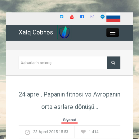
Xalq Cəbhəsi
Close
Siyasət
24 aprel, Papanın fitnəsi və Avropanın
İqtisadiyyat
orta əsrlərə dönüşü...
Dünya
Siyasət
Hadisə
23 Aprel 2015 15:53
1 414