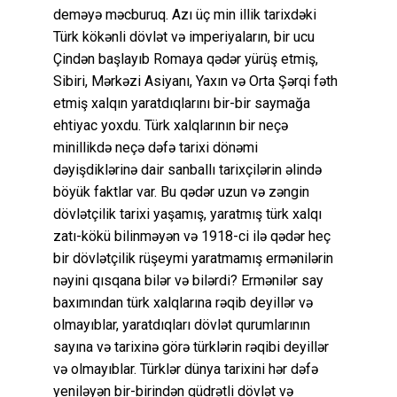
deməyə məcburuq. Azı üç min illik tarixdəki
Türk kökənli dövlət və imperiyaların, bir ucu
Çindən başlayıb Romaya qədər yürüş etmiş,
Sibiri, Mərkəzi Asiyanı, Yaxın və Orta Şərqi fəth
etmiş xalqın yaratdıqlarını bir-bir saymağa
ehtiyac yoxdu. Türk xalqlarının bir neçə
minillikdə neçə dəfə tarixi dönəmi
dəyişdiklərinə dair sanballı tarixçilərin əlində
böyük faktlar var. Bu qədər uzun və zəngin
dövlətçilik tarixi yaşamış, yaratmış türk xalqı
zatı-kökü bilinməyən və 1918-ci ilə qədər heç
bir dövlətçilik rüşeymi yaratmamış ermənilərin
nəyini qısqana bilər və bilərdi? Ermənilər say
baxımından türk xalqlarına rəqib deyillər və
olmayıblar, yaratdıqları dövlət qurumlarının
sayına və tarixinə görə türklərin rəqibi deyillər
və olmayıblar. Türklər dünya tarixini hər dəfə
yeniləyən bir-birindən qüdrətli dövlət və