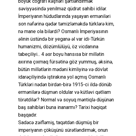
böyük coğrafi kəşfləri şərtləndirmək
səviyyəsində yenilməz qüdrət sahibi idilər.
İmperiyanın hüdudlarında yaşayan erməniləri
son nəfərinə qədər təmizləməkdə türklərə kim,
nə mane ola bilərdi? Osmanlı İmperiyasının
əlinin üstündə bir yeganə əl var idi-Türkün
humanizmi, dözümlülüyü, öz vicdanına
tabeçiliyi... 4 əsr boyu hansısa bir millətin
axırına çıxmaq fürsətinə göz yummuş, əksinə,
bütün millətlərin mədəni kimliyinə və dövlət
idarəçiliyində iştirakına yol açmış Osmanlı
Türkləri nədən birdən-birə 1915-ci ildə dönüb
ermənilərə düşmən oldular və kütləvi qətliam
törətdilər? Normal və soyuq məntiqlə düşünən
baş sahibləri buna inanarmı? Tarixi həqiqət
başqadır.
Sadəcə zəifləmiş, taqətdən düşmüş bir
imperiyanın çöküşünü sürətləndirmək, onun