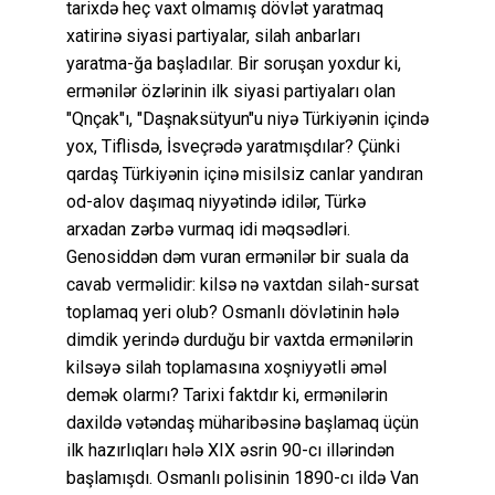
tarixdə heç vaxt olmamış dövlət yaratmaq
xatirinə siyasi partiyalar, silah anbarları
yaratma-ğa başladılar. Bir soruşan yoxdur ki,
ermənilər özlərinin ilk siyasi partiyaları olan
"Qnçak"ı, "Daşnaksütyun"u niyə Türkiyənin içində
yox, Tiflisdə, İsveçrədə yaratmışdılar? Çünki
qardaş Türkiyənin içinə misilsiz canlar yandıran
od-alov daşımaq niyyətində idilər, Türkə
arxadan zərbə vurmaq idi məqsədləri.
Genosiddən dəm vuran ermənilər bir suala da
cavab verməlidir: kilsə nə vaxtdan silah-sursat
toplamaq yeri olub? Osmanlı dövlətinin hələ
dimdik yerində durduğu bir vaxtda ermənilərin
kilsəyə silah toplamasına xoşniyyətli əməl
demək olarmı? Tarixi faktdır ki, ermənilərin
daxildə vətəndaş müharibəsinə başlamaq üçün
ilk hazırlıqları hələ XIX əsrin 90-cı illərindən
başlamışdı. Osmanlı polisinin 1890-cı ildə Van