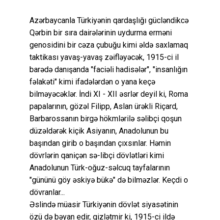
Azərbaycanla Türkiyənin qardaşlığı gücləndikcə
Qərbin bir sıra dairələrinin uydurma erməni
genosidini bir cəza çubuğu kimi əldə saxlamaq
taktikası yavaş-yavaş zəifləyəcək, 1915-ci il
barədə danışanda "faciəli hadisələr", "insanlığın
fəlakəti" kimi ifadələrdən o yana keçə
bilməyəcəklər. İndi XI - XII əsrlər deyil ki, Roma
papalarının, gözəl Filipp, Aslan ürəkli Riçard,
Barbarossanın birgə hökmlərilə səlibçi qoşun
düzəldərək kiçik Asiyanın, Anadolunun bu
başından girib o başından çıxsınlar. Həmin
dövrlərin qaniçən sə-libçi dövlətləri kimi
Anadolunun Türk-oğuz-səlcuq tayfalarının
"gününü göy əskiyə bükə" də bilməzlər. Keçdi o
dövranlar...
Əslində müasir Türkiyənin dövlət siyasətinin
özü də bəyan edir, gizlətmir ki, 1915-ci ildə