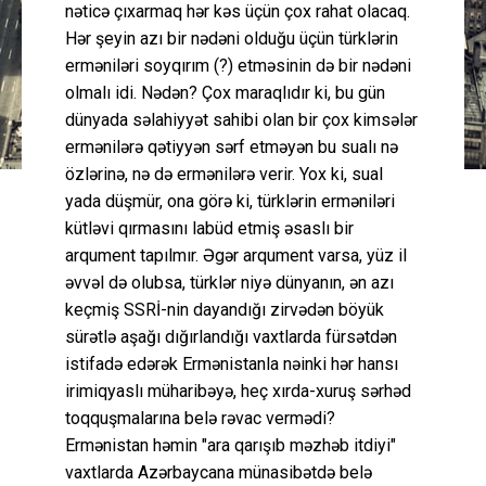
nəticə çıxarmaq hər kəs üçün çox rahat olacaq.
Hər şeyin azı bir nədəni olduğu üçün türklərin
erməniləri soyqırım (?) etməsinin də bir nədəni
olmalı idi. Nədən? Çox maraqlıdır ki, bu gün
dünyada səlahiyyət sahibi olan bir çox kimsələr
ermənilərə qətiyyən sərf etməyən bu sualı nə
özlərinə, nə də ermənilərə verir. Yox ki, sual
yada düşmür, ona görə ki, türklərin erməniləri
kütləvi qırmasını labüd etmiş əsaslı bir
arqument tapılmır. Əgər arqument varsa, yüz il
əvvəl də olubsa, türklər niyə dünyanın, ən azı
keçmiş SSRİ-nin dayandığı zirvədən böyük
sürətlə aşağı dığırlandığı vaxtlarda fürsətdən
istifadə edərək Ermənistanla nəinki hər hansı
irimiqyaslı müharibəyə, heç xırda-xuruş sərhəd
toqquşmalarına belə rəvac vermədi?
Ermənistan həmin "ara qarışıb məzhəb itdiyi"
vaxtlarda Azərbaycana münasibətdə belə