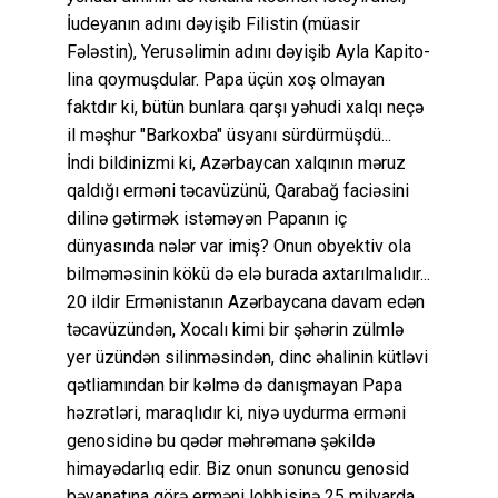
İudeyanın adını dəyişib Filistin (müasir
Fələstin), Yerusəlimin adını dəyişib Ayla Kapito-
lina qoymuşdular. Papa üçün xoş olmayan
faktdır ki, bütün bunlara qarşı yəhudi xalqı neçə
il məşhur "Barkoxba" üsyanı sürdürmüşdü...
İndi bildinizmi ki, Azərbaycan xalqının məruz
qaldığı erməni təcavüzünü, Qarabağ faciəsini
dilinə gətirmək istəməyən Papanın iç
dünyasında nələr var imiş? Onun obyektiv ola
bilməməsinin kökü də elə burada axtarılmalıdır...
20 ildir Ermənistanın Azərbaycana davam edən
təcavüzündən, Xocalı kimi bir şəhərin zülmlə
yer üzündən silinməsindən, dinc əhalinin kütləvi
qətliamından bir kəlmə də danışmayan Papa
həzrətləri, maraqlıdır ki, niyə uydurma erməni
genosidinə bu qədər məhrəmanə şəkildə
himayədarlıq edir. Biz onun sonuncu genosid
bəyanatına görə erməni lobbisinə 25 milyarda