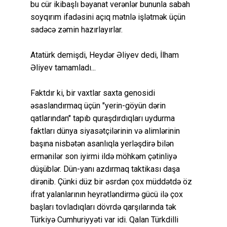
bu cür ikibaşlı bəyanat verənlər bununla sabah
soyqırım ifadəsini açıq mətnlə işlətmək üçün
sadəcə zəmin hazırlayırlar.
Atatürk demişdi, Heydər Əliyev dedi, İlham
Əliyev tamamladı...
Faktdır ki, bir vaxtlar saxta genosidi
əsaslandırmaq üçün "yerin-göyün dərin
qatlarından" tapıb quraşdırdıqları uydurma
faktları dünya siyasətçilərinin və alimlərinin
başına nisbətən asanlıqla yerləşdirə bilən
ermənilər son iyirmi ildə möhkəm çətinliyə
düşüblər. Dün-yanı azdırmaq taktikası daşa
dirənib. Çünki düz bir əsrdən çox müddətdə öz
ifrat yalanlarının heyrətləndirmə gücü ilə çox
başları tovladıqları dövrdə qarşılarında tək
Türkiyə Cumhuriyyəti var idi. Qalan Türkdilli