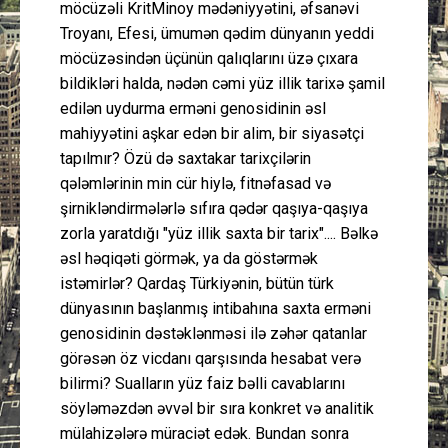
möcüzəli KritMinoy mədəniyyətini, əfsanəvi
Troyanı, Efesi, ümumən qədim dünyanın yeddi
möcüzəsindən üçünün qalıqlarını üzə çıxara
bildikləri halda, nədən cəmi yüz illik tarixə şamil
edilən uydurma erməni genosidinin əsl
mahiyyətini aşkar edən bir alim, bir siyasətçi
tapılmır? Özü də saxtakar tarixçilərin
qələmlərinin min cür hiylə, fitnəfasad və
şirnikləndirmələrlə sıfıra qədər qaşıya-qaşıya
zorla yaratdığı "yüz illik saxta bir tarix".... Bəlkə
əsl həqiqəti görmək, ya da göstərmək
istəmirlər? Qardaş Türkiyənin, bütün türk
dünyasının başlanmış intibahına saxta erməni
genosidinin dəstəklənməsi ilə zəhər qatanlar
görəsən öz vicdanı qarşısında hesabat verə
bilirmi? Sualların yüz faiz bəlli cavablarını
söyləməzdən əvvəl bir sıra konkret və analitik
mülahizələrə müraciət edək. Bundan sonra