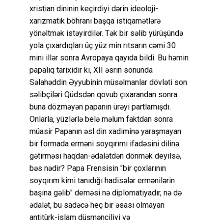
xristian dininin keçirdiyi dərin ideoloji-
xarizmatik böhranı başqa istiqamətlərə
yönəltmək istəyirdilər. Tək bir səlib yürüşündə
yola çıxardıqları üç yüz min rıtsarın cəmi 30
mini illər sonra Avropaya qayıda bildi. Bu həmin
papalıq tarixidir ki, XII əsrin sonunda
Səlahəddin Əyyubinin müsəlmanlar dövləti son
səlibçiləri Qüdsdən qovub çıxarandan sonra
buna dözməyən papanın ürəyi partlamışdı.
Onlarla, yüzlərlə belə məlum faktdan sonra
müasir Papanın əsl din xadiminə yaraşmayan
bir formada erməni soyqırımı ifadəsini dilinə
gətirməsi haqdan-ədalətdən dönmək deyilsə,
bəs nədir? Papa Frensisin "bir çoxlarının
soyqırım kimi tanıdığı hadisələr ermənilərin
başına gəlib" deməsi nə diplomatiyadır, nə də
ədalət, bu sadəcə heç bir əsası olmayan
antitürk-islam düşmənçiliyi və