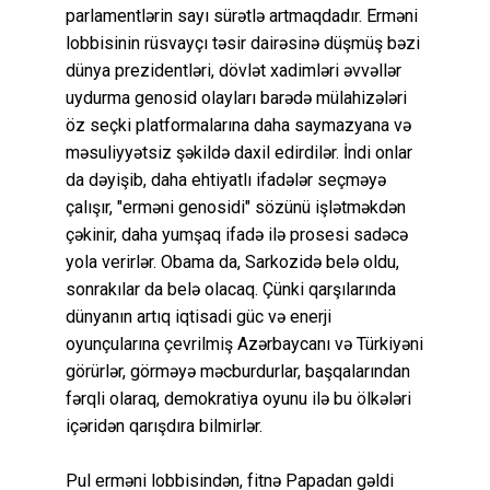
parlamentlərin sayı sürətlə artmaqdadır. Erməni
lobbisinin rüsvayçı təsir dairəsinə düşmüş bəzi
dünya prezidentləri, dövlət xadimləri əvvəllər
uydurma genosid olayları barədə mülahizələri
öz seçki platformalarına daha saymazyana və
məsuliyyətsiz şəkildə daxil edirdilər. İndi onlar
da dəyişib, daha ehtiyatlı ifadələr seçməyə
çalışır, "erməni genosidi" sözünü işlətməkdən
çəkinir, daha yumşaq ifadə ilə prosesi sadəcə
yola verirlər. Obama da, Sarkozidə belə oldu,
sonrakılar da belə olacaq. Çünki qarşılarında
dünyanın artıq iqtisadi güc və enerji
oyunçularına çevrilmiş Azərbaycanı və Türkiyəni
görürlər, görməyə məcburdurlar, başqalarından
fərqli olaraq, demokratiya oyunu ilə bu ölkələri
içəridən qarışdıra bilmirlər.
Pul erməni lobbisindən, fitnə Papadan gəldi