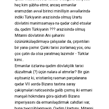
heç kim şübhə etmir, ancaq ermənilər
eramızdan əvvəl birinci minilliyin əvvəllərində
indiki Türkiyənin ərazisində olmuş Urartu
dövlətini mənimsəməyə nə qədər cəhd etsələr
də, qədim Türkiyənin ??? ərazisində olmuş
Mitanni dövlətinin Ani şəhərini
özününküləşdirməyə çalışsalar da, çırpıntıları
bir yana çıxmır. Çünki tarixi zorlamaq yox, onu
çox çətin də olsa yaratmaq lazımdır - Türklər
kimi...
Ermənilər özlərinə qədim dövlətçilik tarixi
düzəltmək (?) üçün nələrə əl atmırlar? Bir gün
eşitsəniz ki, xristianlıq rəsmən parçalanana
qədər VII əsrdə Bizans taxtına saray
çəkişmələri nəticəsində gəlib çıxmış iki erməni
mənşəli hökmdara görə qüdrətli Bizans
imperiyasını da erməniləşdirmək cəhdləri var,
buna təəccüblənməyin. Qədim Urartunu, Mitanni