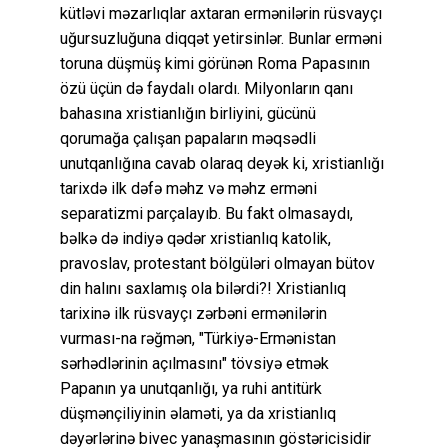
kütləvi məzarlıqlar axtaran ermənilərin rüsvayçı
uğursuzluğuna diqqət yetirsinlər. Bunlar erməni
toruna düşmüş kimi görünən Roma Papasının
özü üçün də faydalı olardı. Milyonların qanı
bahasına xristianlığın birliyini, gücünü
qorumağa çalışan papaların məqsədli
unutqanlığına cavab olaraq deyək ki, xristianlığı
tarixdə ilk dəfə məhz və məhz erməni
separatizmi parçalayıb. Bu fakt olmasaydı,
bəlkə də indiyə qədər xristianlıq katolik,
pravoslav, protestant bölgüləri olmayan bütov
din halını saxlamış ola bilərdi?! Xristianlıq
tarixinə ilk rüsvayçı zərbəni ermənilərin
vurması-na rəğmən, "Türkiyə-Ermənistan
sərhədlərinin açılmasını" tövsiyə etmək
Papanın ya unutqanlığı, ya ruhi antitürk
düşmənçiliyinin əlaməti, ya da xristianlıq
dəyərlərinə bivec yanaşmasının göstəricisidir