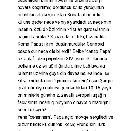
papalardan birinin fitvası ilə Bizansa qarşı
həyata keçirilmiş dördüncü səlib yürüşünün
silahlıları ələ keçirdikləri Konstantinopolu
külünə qədər necə və niyə yandırdılar, neçə min
insanın, özü də özlərinin xristian qardaşlarının
başını kəsdilər? Səbəb də o idi ki, bizanslılar
Roma Papası kimi düşünmürdülər. Genosid
başqa cür necə ola bilərdi? Bəlkə "cənab Papa"
öz sələfi olan papaların XIV əsrin ilk illərində
bellərinə özləri ağırlığında qılınc bağlayaraq
islamın üzərinə guya din davasına, əslində isə
kilsə xadimlərinin "qarnını otarmaq" üçün Şərqin
qızıl-gümüşü dalınca göndərdikləri 10-16 yaşlı
on minlərlə günahsız, zavallı avropalı uşağın
faciəsinin insanlıq əleyhinə cinayət olmadığını
sübut edəydi?..
Yenə "cəhənnəm", Papa açıq mövqe sərgilədi və
bizlər bildik ki, dünənki keşiş Frensisin Türk