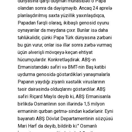
dünyasına qarşı düşmən münasibəti o Papa
olandan sonra da dəyişməyib. Ancaq 24 aprelə
planlaşdırılmış saxta yüzillik yaxınlaşdıqca,
Papadan fərqli olaraq, ikibaşlı genosid oyunu
oynayanlar da meydana çıxır. Bunlar isə daha
təhlükəlidir, çünki Papa Türk dünyasına zərbəni
bu gün vurur, onlar isə illər sonra zərbə vurmaq
üçün əlverişli mövqeyə keçən ehtiyat
hücumçulardır. Konkretləşdirək. ABŞ-ın
Ermənistandakı səfiri və BMT-nin Baş katibi
uydurma genosidə göstərdikləri yanaşmalarla
Papanın yaydığı ziyanlı xəstəlik viruslarının
təsir dairəsində olduqlarını göstərdilər. ABŞ
səfiri Riçard Mayls deyib ki, ABŞ Ermənisanla
birlikdə Osmanlının son illərində 1,5 milyon
erməninin qurban getmə-sindən kədərlənir. Eyni
bəyanatı ABŞ Dövlət Departamentinin sözçüsü
Mari Harf da deyib, bildirib ki:" Osmanlı