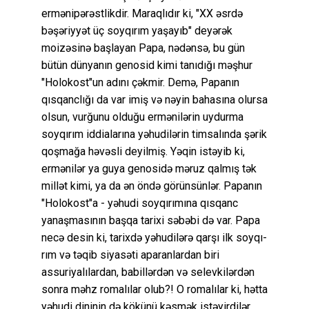
ermənipərəstlikdir. Maraqlıdır ki, "XX əsrdə
bəşəriyyət üç soyqırım yaşayıb" deyərək
moizəsinə başlayan Papa, nədənsə, bu gün
bütün dünyanın genosid kimi tanıdığı məşhur
"Holokost"un adını çəkmir. Demə, Papanın
qısqanclığı da var imiş və nəyin bahasına olursa
olsun, vurğunu olduğu ermənilərin uydurma
soyqırım iddialarına yəhudilərin timsalında şərik
qoşmağa həvəsli deyilmiş. Yəqin istəyib ki,
ermənilər ya guya genosidə məruz qalmış tək
millət kimi, ya da ən öndə görünsünlər. Papanın
"Holokost"a - yəhudi soyqırımına qısqanc
yanaşmasının başqa tarixi səbəbi də var. Papa
necə desin ki, tarixdə yəhudilərə qarşı ilk soyqı-
rım və təqib siyasəti aparanlardan biri
assuriyalılardan, babillərdən və selevkilərdən
sonra məhz romalılar olub?! O romalılar ki, hətta
yəhudi dininin də kökünü kəsmək istəyirdilər,