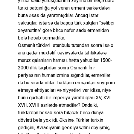
yırtıcı səlib yürüşçülərinin xeyrinə bir neçə dəfə
tarixi satqınlığa yol verən erməni sərkərdələri
buna əsas da yaratmışdılar. Ancaq istər
səlcuqlar, istərsə də başqa türk xalqları "səlibçi
xəyanətinə" görə bircə nəfər sadə ermənidən
belə hesab sormadılar.
Osmanlı türkləri İstanbulu tutandan sonra isə o
ana qədər müxtəlif səviyyələrdə təhlükələrə
məruz qalanların hamısı, hətta yəhudilər 1500-
2000 illik təqibdən sonra Osmanlı İm-
periyasının humanizminə sığındılar, ermənilər
də bu sırada idilər. Türklərin erməniləri soyqırım
etməyə ehtiyacları və niyyətləri var idisə, niyə
bunu qüdrətli bir imperiya yaratdıqları XV, XVI,
XVII, XVIII əsrlərdə etmədilər? Onda ki,
türklərdən hesab sora biləcək bircə dünya
dövləti belə yox idi. Əksinə, Türklər tarixin
gedişini, Avrasiyanın geosiyasətini dəyişmiş,