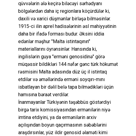
qüvvələrin ələ keçirə biləcəyi sərhədyanı
bölgələrdən daha iç regionlara köçürdülər ki,
daxili və xarici düşmənlər birləşə bilməsinlər.
1915-ci ilin aprel hadisələrinin əsl mahiyyətinin
daha bir ifadə forması budur. Əksini iddia
edənlər məşhur "Malta istintaqının"
materiallarını öyrənsinlər. Hansında ki,
ingilislərin guya "erməni genosidinə" görə
müqəssir bildikləri 144 nəfər gənc türk hökumət
rəsmisini Malta adasında düz üç il istintaq
etdilər və əməllərində erməni soyqırı-mını
isbatlayan bir dəlil belə tapa bilmədikləri üçün
hamısına bəraət verdilər.
İnanmayanlar Türkiyənin təşəbbüs göstərdiyi
birgə tarix komissiyasından ermənilərin niyə
imtina etdiyini, ya da ermənilərin arxiv
açılışından boyun qaçırmasının səbəblərini
araşdırsınlar, yüz ildir genosid əlaməti kimi