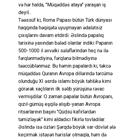
və hər halda, "Müqəddəs ataya" yaraşan iş
deyil...
Təəssüf ki, Roma Papası bütün Türk dünyası
haqqında həqiqətə uyuşmayan ədalətsiz
çıxışlarını davam etdirdi. Əslində papalıq
tarixinə yaxından bələd olanlar indiki Papanın
500-1000 il əvvəlki sələflərindən heç nə ilə
fərqlənmədiyinə, fərqlənə bilmədiyinə
təəccüblənməz. Bu həmin papalardı ki, təkcə
müqəddəs Quranın Avropa dillərində tərcümə
olunduğu XI əsrdə islamı böyük təhlükə kimi
görərək xaçlıların ilk səlib yürüşünə rəvac
vermişdilər. O zaman papalar bütün Avropanı,
qızıl-gümüş eşqilə alışıb-yanan Avropa
rıtsarlarının başını "Qüdsü kafirlərdən
təmizləyək" kimi aldadıcı fikirlə tovladılar.
Əslində isə özləri Şərqdə böyük var-dövlət ələ
keçirmək istəyən hərislər olmaqla, həm də