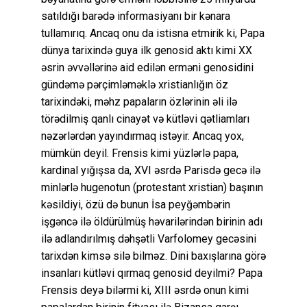
satıldığı barədə informasiyanı bir kənara
tullamırıq. Ancaq onu da istisna etmirik ki, Papa
dünya tarixində guya ilk genosid aktı kimi XX
əsrin əvvəllərinə aid edilən erməni genosidini
gündəmə pərçimləməklə xristianlığın öz
tarixindəki, məhz papaların özlərinin əli ilə
törədilmiş qanlı cinayət və kütləvi qətliamları
nəzərlərdən yayındırmaq istəyir. Ancaq yox,
mümkün deyil. Frensis kimi yüzlərlə papa,
kardinal yığışsa da, XVI əsrdə Parisdə gecə ilə
minlərlə hugenotun (protestant xristian) başının
kəsildiyi, özü də bunun İsa peyğəmbərin
işgəncə ilə öldürülmüş həvarilərindən birinin adı
ilə adlandırılmış dəhşətli Varfolomey gecəsini
tarixdən kimsə silə bilməz. Dini baxışlarına görə
insanları kütləvi qırmaq genosid deyilmi? Papa
Frensis deyə bilərmi ki, XIII əsrdə onun kimi