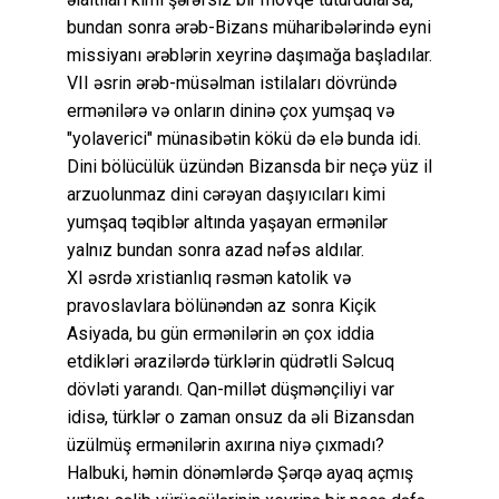
bundan sonra ərəb-Bizans müharibələrində eyni
missiyanı ərəblərin xeyrinə daşımağa başladılar.
VII əsrin ərəb-müsəlman istilaları dövründə
ermənilərə və onların dininə çox yumşaq və
"yolaverici" münasibətin kökü də elə bunda idi.
Dini bölücülük üzündən Bizansda bir neçə yüz il
arzuolunmaz dini cərəyan daşıyıcıları kimi
yumşaq təqiblər altında yaşayan ermənilər
yalnız bundan sonra azad nəfəs aldılar.
XI əsrdə xristianlıq rəsmən katolik və
pravoslavlara bölünəndən az sonra Kiçik
Asiyada, bu gün ermənilərin ən çox iddia
etdikləri ərazilərdə türklərin qüdrətli Səlcuq
dövləti yarandı. Qan-millət düşmənçiliyi var
idisə, türklər o zaman onsuz da əli Bizansdan
üzülmüş ermənilərin axırına niyə çıxmadı?
Halbuki, həmin dönəmlərdə Şərqə ayaq açmış