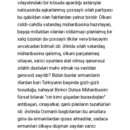
vilayətindəki bir kilsədə apardığı axtarışlar
nəticəsində aşkarlanmış çoxsaylı silah partiyası
bu qəbildən olan faktlardan yalnız biridir. Ölkəni
ciddi-cəhdlə vətəndaş müharibəsinə hazırlayan,
başqa millətdən olanları öldürməyi planlamış bir
xalq özünün də çoxsaylı itkilər verə biləcəyini
əvvəlcədən bilməli idi. Əlində silah vətəndaş
müharibəsinə qalxmış, ölkəni parçalamaq
istəyən, xarici oyunlara alət olmuş qanunsuz
silahlı dəstələri məhv etmək nə vaxtdan
genosid sayılıb? Bütün bunlar ermənilərin
illərdən bəri Türkiyənin başında gizli-gizli
toxuduğu, nəhayət Birinci Dünya Müharibəsini
fürsət bilərək "cin kimi şüşədən buraxdıqları"
antibəşəri, cinayətkar, qanlı planların təzahürləri
idi. Əslində Osmanlı başbilənləri bu əməllərə
görə də ermənilərdən qisas almadılar, sadəcə
erməniləri ölkəyə düşmən sayılan xarici