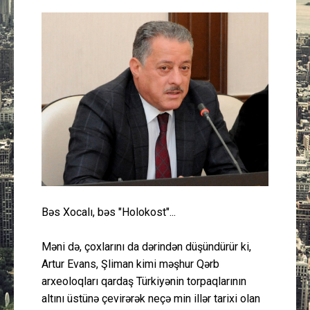
Güney Azərbaycan
Mədəniyyət
Müsahibə
İdman
Layihə
Gündəm
Bəs Xocalı, bəs "Holokost"...
Cəmiyyət
Məni də, çoxlarını da dərindən düşündürür ki,
Artur Evans, Şliman kimi məşhur Qərb
Peşə etikası
arxeoloqları qardaş Türkiyənin torpaqlarının
altını üstünə çevirərək neçə min illər tarixi olan
Əlaqə