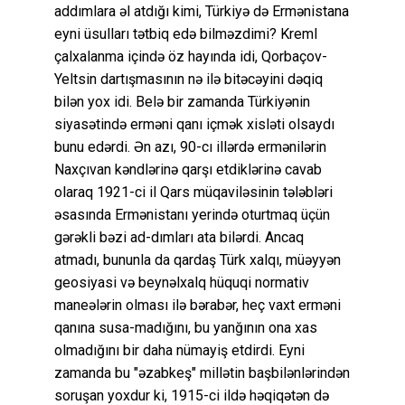
addımlara əl atdığı kimi, Türkiyə də Ermənistana
eyni üsulları tətbiq edə bilməzdimi? Kreml
çalxalanma içində öz hayında idi, Qorbaçov-
Yeltsin dartışmasının nə ilə bitəcəyini dəqiq
bilən yox idi. Belə bir zamanda Türkiyənin
siyasətində erməni qanı içmək xisləti olsaydı
bunu edərdi. Ən azı, 90-cı illərdə ermənilərin
Naxçıvan kəndlərinə qarşı etdiklərinə cavab
olaraq 1921-ci il Qars müqaviləsinin tələbləri
əsasında Ermənistanı yerində oturtmaq üçün
gərəkli bəzi ad-dımları ata bilərdi. Ancaq
atmadı, bununla da qardaş Türk xalqı, müəyyən
geosiyasi və beynəlxalq hüquqi normativ
maneələrin olması ilə bərabər, heç vaxt erməni
qanına susa-madığını, bu yanğının ona xas
olmadığını bir daha nümayiş etdirdi. Eyni
zamanda bu "əzabkeş" millətin başbilənlərindən
soruşan yoxdur ki, 1915-ci ildə həqiqətən də