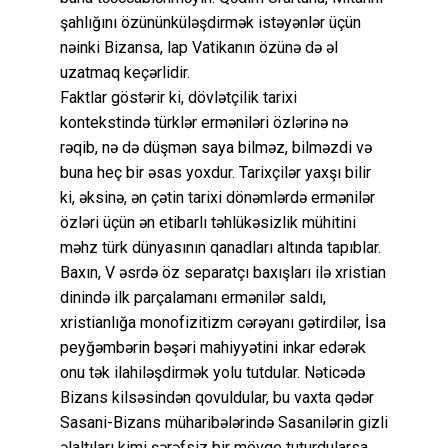
şahlığını özününküləşdirmək istəyənlər üçün
nəinki Bizansa, lap Vatikanın özünə də əl
uzatmaq keçərlidir.
Faktlar göstərir ki, dövlətçilik tarixi
kontekstində türklər erməniləri özlərinə nə
rəqib, nə də düşmən saya bilməz, bilməzdi və
buna heç bir əsas yoxdur. Tarixçilər yaxşı bilir
ki, əksinə, ən çətin tarixi dönəmlərdə ermənilər
özləri üçün ən etibarlı təhlükəsizlik mühitini
məhz türk dünyasının qanadları altında tapıblar.
Baxın, V əsrdə öz separatçı baxışları ilə xristian
dinində ilk parçalamanı ermənilər saldı,
xristianlığa monofizitizm cərəyanı gətirdilər, İsa
peyğəmbərin bəşəri mahiyyətini inkar edərək
onu tək ilahiləşdirmək yolu tutdular. Nəticədə
Bizans kilsəsindən qovuldular, bu vaxta qədər
Sasani-Bizans müharibələrində Sasanilərin gizli
əlaltıları kimi şərəfsiz bir mövqe tuturdularsa,