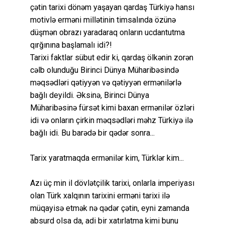
çətin tarixi dönəm yaşayan qardaş Türkiyə hansı
motivlə erməni millətinin timsalında özünə
düşmən obrazı yaradaraq onların ucdantutma
qırğınına başlamalı idi?!
Tarixi faktlar sübut edir ki, qardaş ölkənin zorən
cəlb olunduğu Birinci Dünya Müharibəsində
məqsədləri qətiyyən və qətiyyən ermənilərlə
bağlı deyildi. Əksinə, Birinci Dünya
Müharibəsinə fürsət kimi baxan ermənilər özləri
idi və onların çirkin məqsədləri məhz Türkiyə ilə
bağlı idi. Bu barədə bir qədər sonra...
Tarix yaratmaqda ermənilər kim, Türklər kim...
Azı üç min il dövlətçilik tarixi, onlarla imperiyası
olan Türk xalqının tarixini erməni tarixi ilə
müqayisə etmək nə qədər çətin, eyni zamanda
absurd olsa da, adi bir xatırlatma kimi bunu