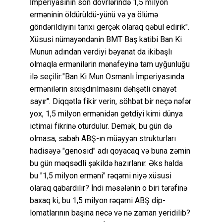
İmperiyasının son dövrlərində 1,5 milyon
erməninin öldürüldü-yünü və ya ölümə
göndərildiyini tarixi gerçək olaraq qəbul edirik".
Xüsusi nümayəndənin BMT Baş katibi Ban Ki
Munun adından verdiyi bəyanat da ikibaşlı
olmaqla ermənilərin mənafeyinə tam uyğunluğu
ilə seçilir:"Ban Ki Mun Osmanlı İmperiyasında
ermənilərin sıxışdırılmasını dəhşətli cinayət
sayır". Diqqətlə fikir verin, söhbət bir neçə nəfər
yox, 1,5 milyon ermənidən getdiyi kimi dünya
ictimai fikrinə oturdulur. Demək, bu gün də
olmasa, sabah ABŞ-ın müəyyən strukturları
hadisəyə "genosid" adı qoyacaq və buna zəmin
bu gün məqsədli şəkildə hazırlanır. Əks halda
bu "1,5 milyon erməni" rəqəmi niyə xüsusi
olaraq qabardılır? İndi məsələnin o biri tərəfinə
baxaq ki, bu 1,5 milyon rəqəmi ABŞ dip-
lomatlarının başına necə və nə zaman yeridilib?