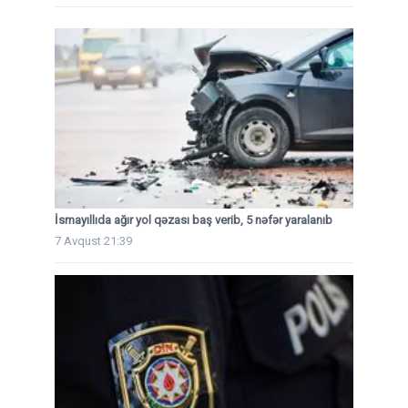
İsmayıllıda ağır yol qəzası baş verib, 5 nəfər yaralanıb
7 Avqust 21:39