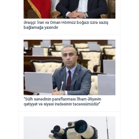
Əraqçi: İran və Oman Hörmüz boğazı üzrə saziş
bağlamağa yaxındır
“Sülh sənədinin paraflanması İlham Əliyevin
qətiyyət və siyasi iradəsinin təcəssümüdür”