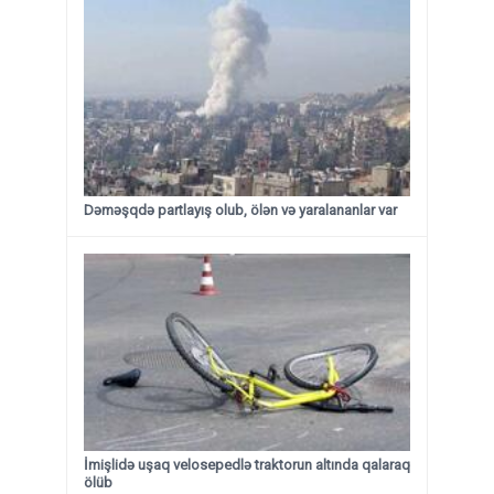
Dəməşqdə partlayış olub, ölən və yaralananlar var
İmişlidə uşaq velosepedlə traktorun altında qalaraq
ölüb