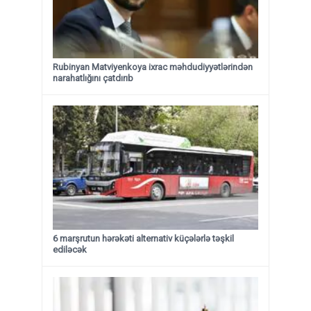
Rubinyan Matviyenkoya ixrac məhdudiyyətlərindən
narahatlığını çatdırıb
6 marşrutun hərəkəti alternativ küçələrlə təşkil
ediləcək