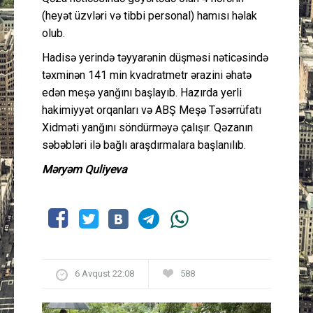
(heyət üzvləri və tibbi personal) hamısı həlak
olub.
Hadisə yerində təyyarənin düşməsi nəticəsində
təxminən 141 min kvadratmetr ərazini əhatə
edən meşə yanğını başlayıb. Hazırda yerli
hakimiyyət orqanları və ABŞ Meşə Təsərrüfatı
Xidməti yanğını söndürməyə çalışır. Qəzanın
səbəbləri ilə bağlı araşdırmalara başlanılıb.
Məryəm Quliyeva
6 Avqust 22:08
588