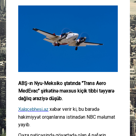
Güney Azərbaycan
Mədəniyyət
Müsahibə
İdman
Layihə
ABŞ-ın Nyu-Meksiko ştatında "Trans Aero
Gündəm
MedEvac" şirkətinə məxsus kiçik tibbi təyyarə
dağlıq əraziyə düşüb.
Cəmiyyət
xəbər verir ki, bu barədə
Xalqcebhesi.az
Peşə etikası
hakimiyyət orqanlarına istinadən NBC məlumat
yayıb.
Əlaqə
Qəza nəticəsində göyərtədə olan 4 nəfərin