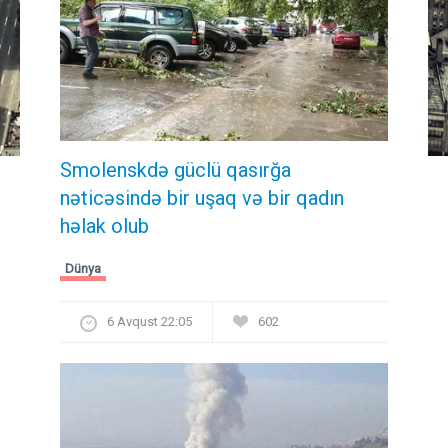
Smolenskdə güclü qasırğa
nəticəsində bir uşaq və bir qadın
həlak olub
Dünya
6 Avqust 22:05
602