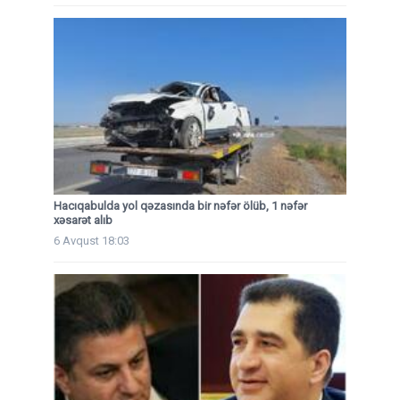
Hacıqabulda yol qəzasında bir nəfər ölüb, 1 nəfər
xəsarət alıb
6 Avqust 18:03