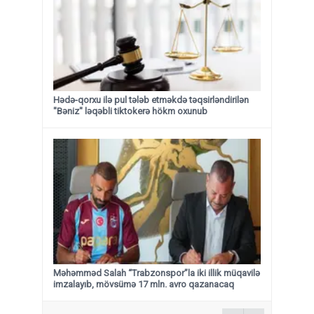
Hədə-qorxu ilə pul tələb etməkdə təqsirləndirilən
"Bəniz" ləqəbli tiktokerə hökm oxunub
Məhəmməd Salah “Trabzonspor”la iki illik müqavilə
imzalayıb, mövsümə 17 mln. avro qazanacaq