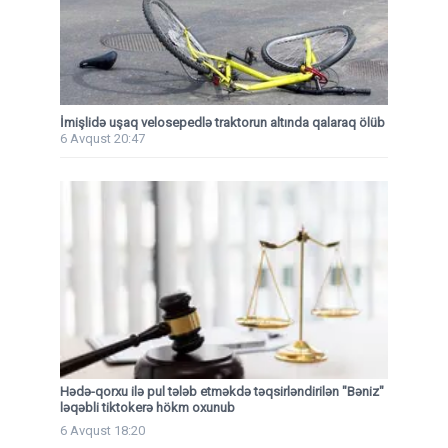
İmişlidə uşaq velosepedlə traktorun altında qalaraq ölüb
6 Avqust 20:47
Hədə-qorxu ilə pul tələb etməkdə təqsirləndirilən "Bəniz"
ləqəbli tiktokerə hökm oxunub
6 Avqust 18:20