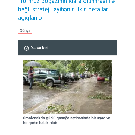
Hörmüz boğazının idarə olunması ilə
bağlı strateji layihənin ilkin detalları
açıqlanıb
Dünya
Xəbər lenti
Smolenskdə güclü qasırğa nəticəsində bir uşaq və
bir qadın həlak olub