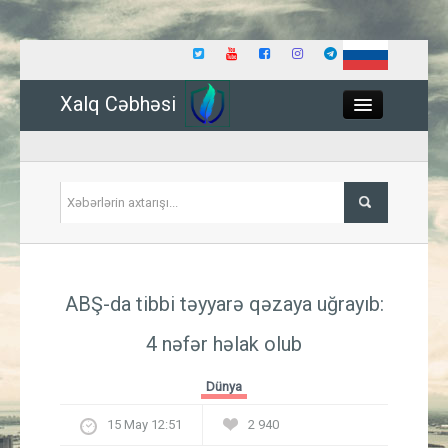
Xalq Cəbhəsi
Close
Siyasət
ABŞ-da tibbi təyyarə qəzaya uğrayıb:
İqtisadiyyat
4 nəfər həlak olub
Dünya
Dünya
Hadisə
15 May 12:51
2 940