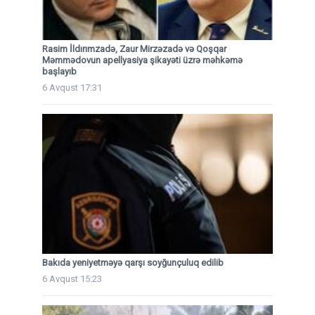
Rasim İldırımzadə, Zaur Mirzəzadə və Qoşqar
Məmmədovun apellyasiya şikayəti üzrə məhkəmə
başlayıb
6 Avqust 17:31
Bakıda yeniyetməyə qarşı soyğunçuluq edilib
6 Avqust 15:23