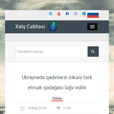
Xalq Cəbhəsi
Close
Siyasət
Ukraynada qadınların ölkəni tərk
İqtisadiyyat
etmək qadağası ləğv edilir
Dünya
Dünya
Hadisə
15 May 20:36
3 353