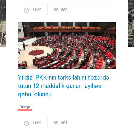
11:29
588
Yıldız: PKK-nın tərksilahını nəzərdə
tutan 12 maddəlik qanun layihəsi
qəbul olundu ​​​​​​​
Dünya
11:09
581