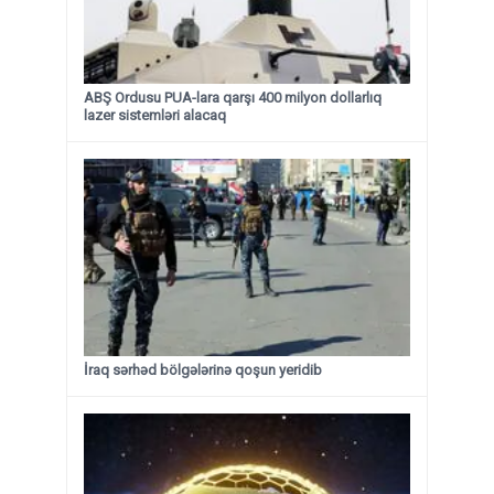
ABŞ Ordusu PUA-lara qarşı 400 milyon dollarlıq
lazer sistemləri alacaq
İraq sərhəd bölgələrinə qoşun yeridib