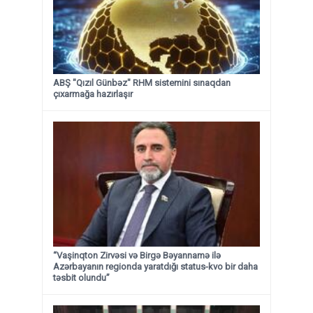
ABŞ "Qızıl Günbəz" RHM sistemini sınaqdan
çıxarmağa hazırlaşır
“Vaşinqton Zirvəsi və Birgə Bəyannamə ilə
Azərbayanın regionda yaratdığı status-kvo bir daha
təsbit olundu”