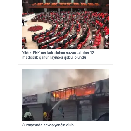
Yıldız: PKK-nın tərksilahını nəzərdə tutan 12
maddəlik qanun layihəsi qəbul olundu ​​​​​​​
Sumqayıtda sexdə yanğın olub