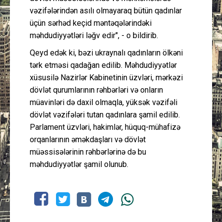
vəzifələrindən asılı olmayaraq bütün qadınlar
üçün sərhəd keçid məntəqələrindəki
məhdudiyyətləri ləğv edir", - o bildirib.
Qeyd edək ki, bəzi ukraynalı qadınların ölkəni
tərk etməsi qadağan edilib. Məhdudiyyətlər
xüsusilə Nazirlər Kabinetinin üzvləri, mərkəzi
dövlət qurumlarının rəhbərləri və onların
müavinləri də daxil olmaqla, yüksək vəzifəli
dövlət vəzifələri tutan qadınlara şamil edilib.
Parlament üzvləri, hakimlər, hüquq-mühafizə
orqanlarının əməkdaşları və dövlət
müəssisələrinin rəhbərlərinə də bu
məhdudiyyətlər şamil olunub.