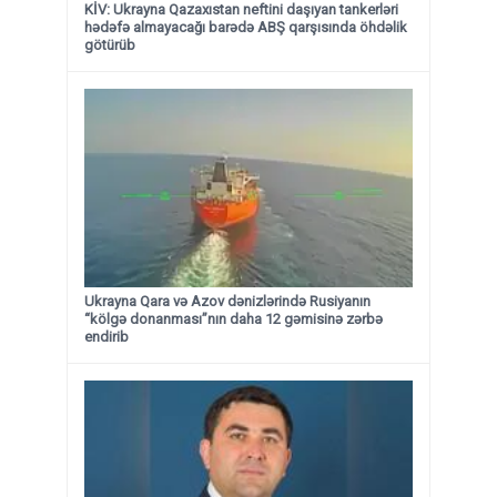
KİV: Ukrayna Qazaxıstan neftini daşıyan tankerləri
hədəfə almayacağı barədə ABŞ qarşısında öhdəlik
götürüb
Ukrayna Qara və Azov dənizlərində Rusiyanın
“kölgə donanması”nın daha 12 gəmisinə zərbə
endirib