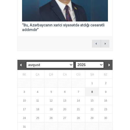
“Bu, Azərbaycanın xarici siyasətdə atdığı cəsarətli
addımdır”
BE
ÇA
ÇƏ
CA
CÜ
ŞƏ
BZ
1
2
3
4
5
6
7
8
9
10
11
12
13
14
15
16
17
18
19
20
21
22
23
24
25
26
27
28
29
30
31