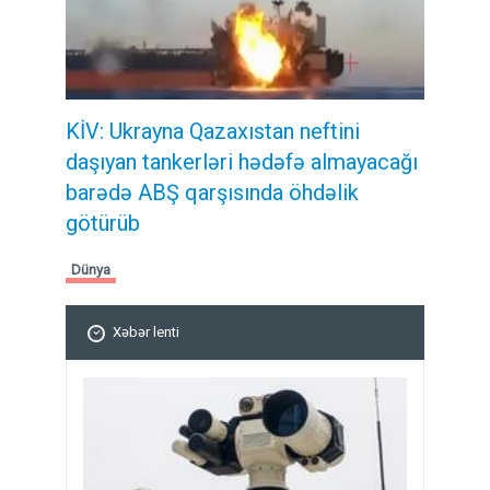
KİV: Ukrayna Qazaxıstan neftini
daşıyan tankerləri hədəfə almayacağı
barədə ABŞ qarşısında öhdəlik
götürüb
Dünya
Xəbər lenti