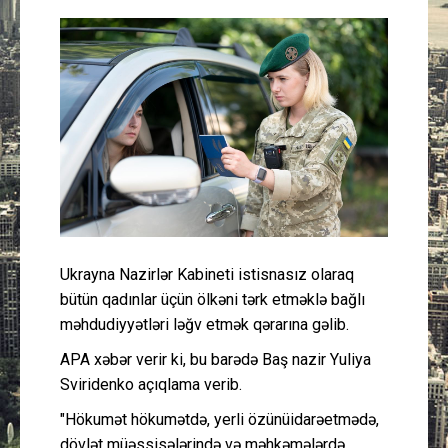
Güney Azərbaycan
Mədəniyyət
Müsahibə
İdman
Layihə
Ukrayna Nazirlər Kabineti istisnasız olaraq
Gündəm
bütün qadınlar üçün ölkəni tərk etməklə bağlı
məhdudiyyətləri ləğv etmək qərarına gəlib.
Cəmiyyət
APA xəbər verir ki, bu barədə Baş nazir Yuliya
Peşə etikası
Sviridenko açıqlama verib.
"Hökumət hökumətdə, yerli özünüidarəetmədə,
Əlaqə
dövlət müəssisələrində və məhkəmələrdə