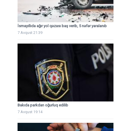
İsmayıllıda ağır yol qəzası baş verib, 5 nəfər yaralanıb
7 Avqust 21:39
Bakıda parkdan oğurluq edilib
7 Avqust 19:14