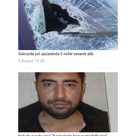
Gəncədə yol qəzasında 3 nəfər xəsarət alıb
5 Avqust 19:28