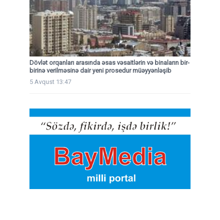
Dövlət orqanları arasında əsas vəsaitlərin və binaların bir-
birinə verilməsinə dair yeni prosedur müəyyənləşib
5 Avqust 13:47