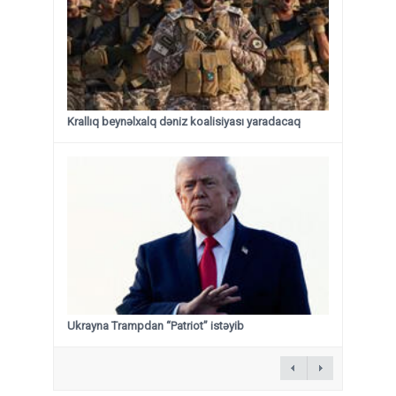
Krallıq beynəlxalq dəniz koalisiyası yaradacaq
Ukrayna Trampdan “Patriot” istəyib