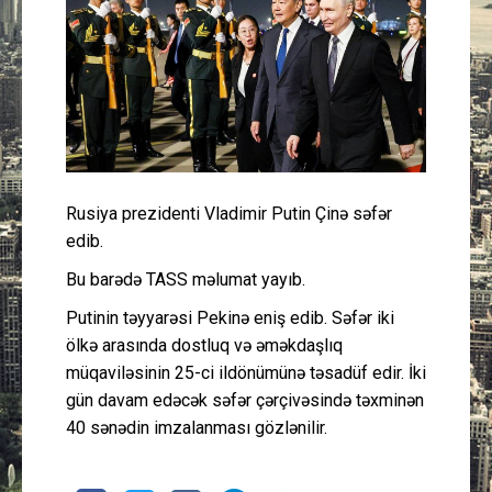
Güney Azərbaycan
Mədəniyyət
Müsahibə
İdman
Rusiya prezidenti Vladimir Putin Çinə səfər
edib.
Layihə
Bu barədə TASS məlumat yayıb.
Gündəm
Putinin təyyarəsi Pekinə eniş edib. Səfər iki
ölkə arasında dostluq və əməkdaşlıq
Cəmiyyət
müqaviləsinin 25-ci ildönümünə təsadüf edir. İki
gün davam edəcək səfər çərçivəsində təxminən
Peşə etikası
40 sənədin imzalanması gözlənilir.
Əlaqə