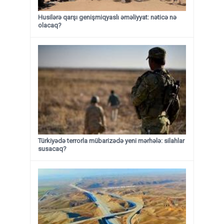
Husilərə qarşı genişmiqyaslı əməliyyat: nəticə nə
olacaq?
Türkiyədə terrorla mübarizədə yeni mərhələ: silahlar
susacaq?