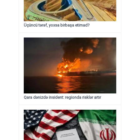
Üçüncü tərəf, yoxsa birbaşa etimad?
Qara dənizdə insident: regionda risklər artır