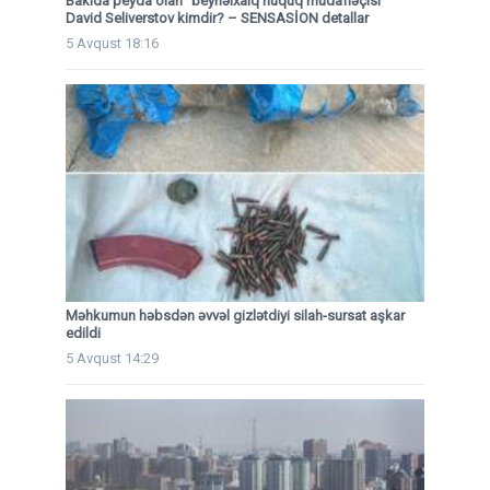
Bakıda peyda olan "beynəlxalq hüquq müdafiəçisi"
David Seliverstov kimdir? – SENSASİON detallar
5 Avqust 18:16
Məhkumun həbsdən əvvəl gizlətdiyi silah-sursat aşkar
edildi
5 Avqust 14:29