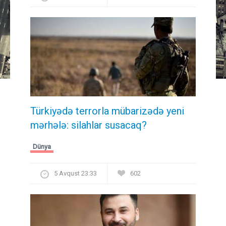
Türkiyədə terrorla mübarizədə yeni
mərhələ: silahlar susacaq?
Dünya
5 Avqust 23:33
602