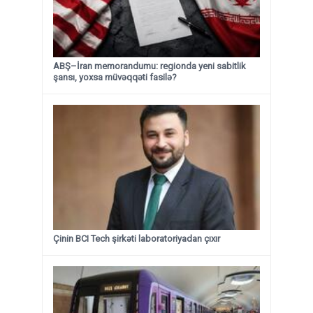
ABŞ–İran memorandumu: regionda yeni sabitlik
şansı, yoxsa müvəqqəti fasilə?
Çinin BCI Tech şirkəti laboratoriyadan çıxır