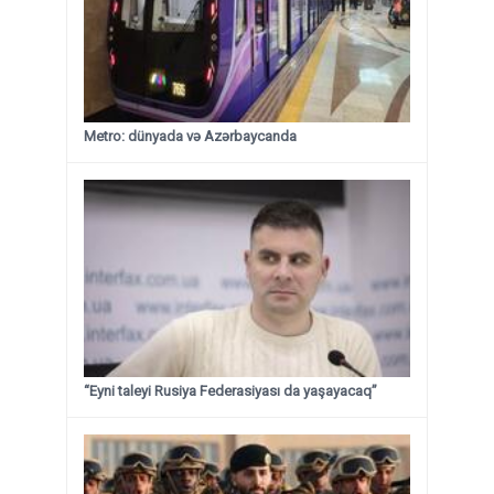
Metro: dünyada və Azərbaycanda
“Eyni taleyi Rusiya Federasiyası da yaşayacaq”