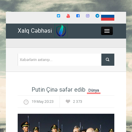
Xalq Cəbhəsi
Close
Siyasət
Putin Çinə səfər edib
Dünya
İqtisadiyyat
19 May 20:23
2 373
Dünya
Hadisə