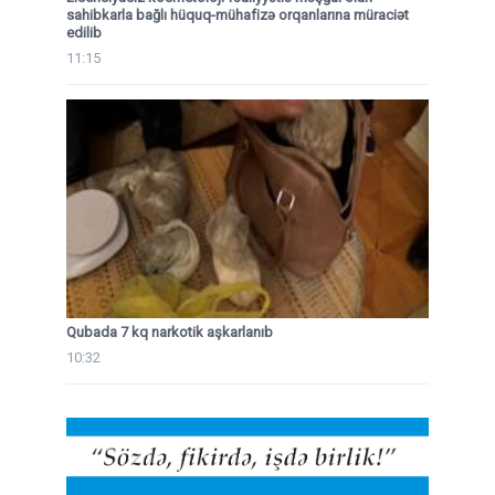
sahibkarla bağlı hüquq-mühafizə orqanlarına müraciət
edilib
11:15
Qubada 7 kq narkotik aşkarlanıb
10:32