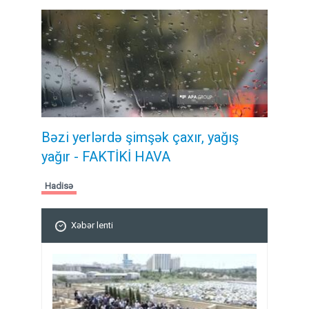
Bəzi yerlərdə şimşək çaxır, yağış
yağır - FAKTİKİ HAVA
Hadisə
Xəbər lenti