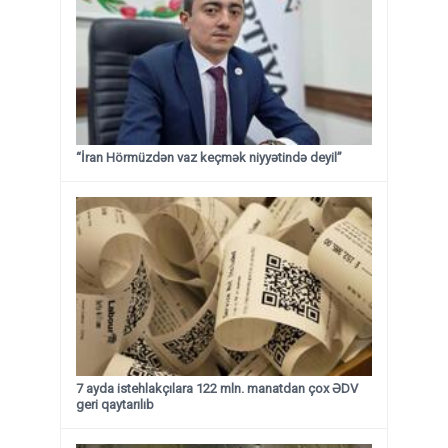
“İran Hörmüzdən vaz keçmək niyyətində deyil”
7 ayda istehlakçılara 122 mln. manatdan çox ƏDV
geri qaytarılıb