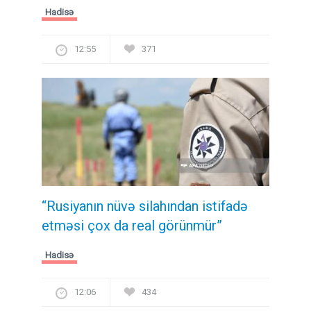
Hadisə
12:55
371
“Rusiyanın nüvə silahından istifadə
etməsi çox da real görünmür”
Hadisə
12:06
434