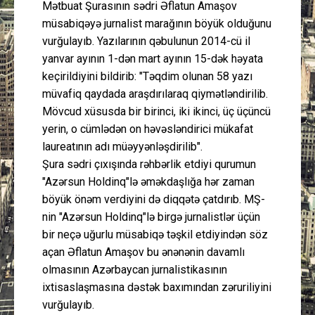
Mətbuat Şurasının sədri Əflatun Amaşov
müsabiqəyə jurnalist marağının böyük olduğunu
vurğulayıb. Yazılarının qəbulunun 2014-cü il
yanvar ayının 1-dən mart ayının 15-dək həyata
keçirildiyini bildirib: "Təqdim olunan 58 yazı
müvafiq qaydada araşdırılaraq qiymətləndirilib.
Mövcud xüsusda bir birinci, iki ikinci, üç üçüncü
yerin, o cümlədən on həvəsləndirici mükafat
laureatının adı müəyyənləşdirilib".
Şura sədri çıxışında rəhbərlik etdiyi qurumun
"Azərsun Holdinq"lə əməkdaşlığa hər zaman
böyük önəm verdiyini də diqqətə çatdırıb. MŞ-
nin "Azərsun Holdinq"lə birgə jurnalistlər üçün
bir neçə uğurlu müsabiqə təşkil etdiyindən söz
açan Əflatun Amaşov bu ənənənin davamlı
olmasının Azərbaycan jurnalistikasının
ixtisaslaşmasına dəstək baxımından zəruriliyini
vurğulayıb.