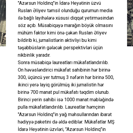
"Azərsun Holdinq"in İdarə Heyətinin üzvü
Ruslan Əliyev təmsil olunduğu qurumun media
ilə bağlı layihələrə xüsusi diqqət yetirməsindən
söz açıb. Müsabiqəyə marağın böyük olmasını
mühüm faktor kimi önə çəkən Ruslan Əliyev
bildirib ki, jurnalistlərin aktivliyi bu kimi
təşəbbüslərin gələcək perspektivləri üçün
nikbinlik yaradır.
Sonra müsabiqə laureatları mükafatlandırılıb.
On həvəsləndirici mükafat sahibinin hər birinə
300, üçüncü yer tutmuş 3 nəfərin hər birinə 500,
ikinci yerə layiq görülmüş iki jurnalistin hər
birinə 700 manat pul mükafatı təqdim olunub.
Birinci yerin sahibi isə 1000 manat məbləğində
pulla mükafatlandırılıb. Laureatlar həmçinin
"Azərsun Holdinq"in yağ məhsullarından ibarət
hədiyyə paketini də əldə ediblər. Mükafatlar MŞ
İdarə Heyətinin üzvləri, "Azərsun Holdinq"in