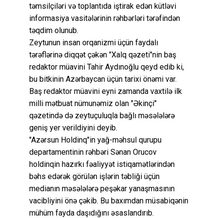
təmsilçiləri və toplantıda iştirak edən kütləvi
informasiya vasitələrinin rəhbərləri tərəfindən
təqdim olunub.
Zeytunun insan orqanizmi üçün faydalı
tərəflərinə diqqət çəkən "Xalq qəzeti"nin baş
redaktor müavini Tahir Aydınoğlu qeyd edib ki,
bu bitkinin Azərbaycan üçün tarixi önəmi var.
Baş redaktor müavini eyni zamanda vaxtilə ilk
milli mətbuat nümunəmiz olan "Əkinçi"
qəzetində də zeytuçuluqla bağlı məsələlərə
geniş yer verildiyini deyib.
"Azərsun Holdinq"in yağ-məhsul qurupu
departamentinin rəhbəri Sənan Orucov
holdinqin hazırkı fəaliyyət istiqamətlərindən
bəhs edərək görülən işlərin təbliği üçün
medianın məsələlərə peşəkar yanaşmasının
vacibliyini önə çəkib. Bu baxımdan müsabiqənin
mühüm fayda daşıdığını əsaslandırıb.