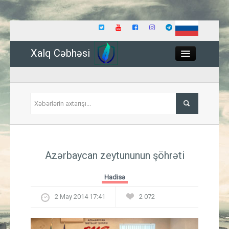
Xalq Cəbhəsi
Close
Siyasət
Azərbaycan zeytununun şöhrəti
İqtisadiyyat
Hadisə
Dünya
2 May 2014 17:41
2 072
Hadisə