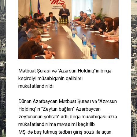
Güney Azərbaycan
Mədəniyyət
Müsahibə
İdman
Layihə
Mətbuat Şurası və "Azərsun Holdinq"in birgə
keçirdiyi müsabiqənin qalibləri
Gündəm
mükafatlandırıldı
Cəmiyyət
Dünən Azərbaycan Mətbuat Şurası və "Azərsun
Holdinq"in "Zeytun bağları" Azərbaycan
zeytununun şöhrəti" adlı birgə müsabiqəsi üzrə
Peşə etikası
mükafatlandırılma mərasimi keçirilib.
MŞ-də baş tutmuş tədbiri giriş sözü ilə açan
Əlaqə