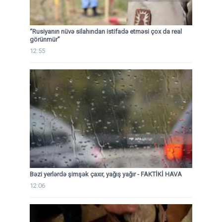
“Rusiyanın nüvə silahından istifadə etməsi çox da real
görünmür”
12:55
Bəzi yerlərdə şimşək çaxır, yağış yağır - FAKTİKİ HAVA
12:06