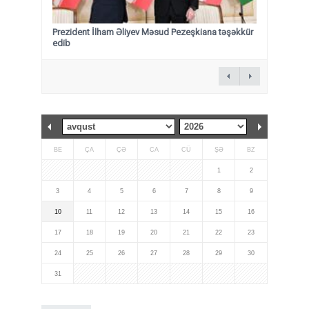
Prezident İlham Əliyev Məsud Pezeşkiana təşəkkür
edib
BE
ÇA
ÇƏ
CA
CÜ
ŞƏ
BZ
1
2
3
4
5
6
7
8
9
10
11
12
13
14
15
16
17
18
19
20
21
22
23
24
25
26
27
28
29
30
31