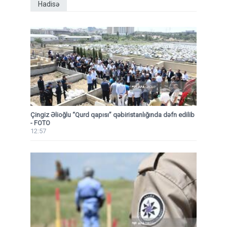
Hadisə
Çingiz Əlioğlu “Qurd qapısı” qəbiristanlığında dəfn edilib
- FOTO
12:57