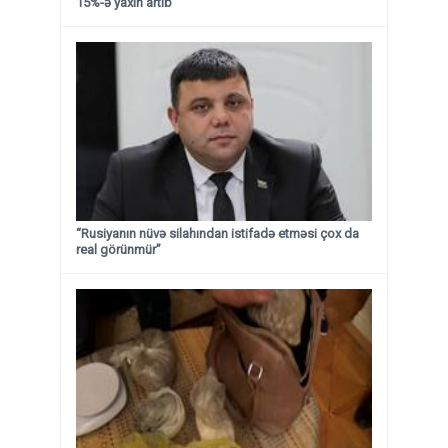
15%-ə yaxın artıb
“Rusiyanın nüvə silahından istifadə etməsi çox da
real görünmür”