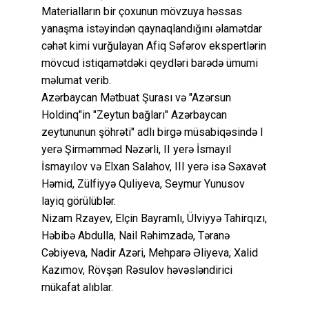
Materialların bir çoxunun mövzuya həssas
yanaşma istəyindən qaynaqlandığını əlamətdar
cəhət kimi vurğulayan Afiq Səfərov ekspertlərin
mövcud istiqamətdəki qeydləri barədə ümumi
məlumat verib.
Azərbaycan Mətbuat Şurası və "Azərsun
Holdinq"in "Zeytun bağları" Azərbaycan
zeytununun şöhrəti" adlı birgə müsabiqəsində I
yerə Şirməmməd Nəzərli, II yerə İsmayıl
İsmayılov və Elxan Salahov, III yerə isə Səxavət
Həmid, Zülfiyyə Quliyeva, Seymur Yunusov
layiq görülüblər.
Nizam Rzayev, Elçin Bayramlı, Ülviyyə Tahirqızı,
Həbibə Abdulla, Nail Rəhimzadə, Təranə
Cəbiyeva, Nadir Azəri, Mehparə Əliyeva, Xalid
Kazımov, Rövşən Rəsulov həvəsləndirici
mükafat alıblar.