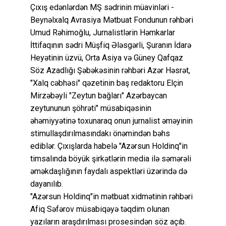
Çıxış edənlərdən MŞ sədrinin müavinləri -
Beynəlxalq Avrasiya Mətbuat Fondunun rəhbəri
Umud Rəhimoğlu, Jurnalistlərin Həmkarlar
İttifaqının sədri Müşfiq Ələsgərli, Şuranın İdarə
Heyətinin üzvü, Orta Asiya və Güney Qafqaz
Söz Azadlığı Şəbəkəsinin rəhbəri Azər Həsrət,
"Xalq cəbhəsi" qəzetinin baş redaktoru Elçin
Mirzəbəyli "Zeytun bağları" Azərbaycan
zeytununun şöhrəti" müsabiqəsinin
əhəmiyyətinə toxunaraq onun jurnalist əməyinin
stimullaşdırılmasındakı önəmindən bəhs
ediblər. Çıxışlarda habelə "Azərsun Holdinq"in
timsalında böyük şirkətlərin media ilə səmərəli
əməkdaşlığının faydalı aspektləri üzərində də
dayanılıb.
"Azərsun Holdinq"in mətbuat xidmətinin rəhbəri
Afiq Səfərov müsabiqəyə təqdim olunan
yazıların araşdırılması prosesindən söz açıb.