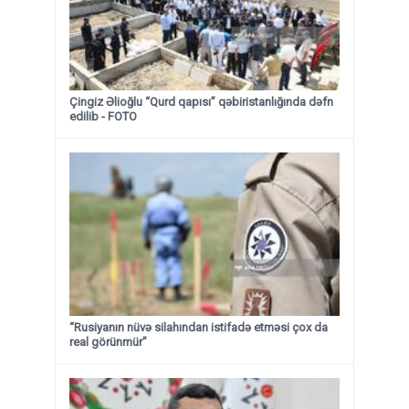
Çingiz Əlioğlu “Qurd qapısı” qəbiristanlığında dəfn
edilib
- FOTO
“Rusiyanın nüvə silahından istifadə etməsi çox da
real görünmür”