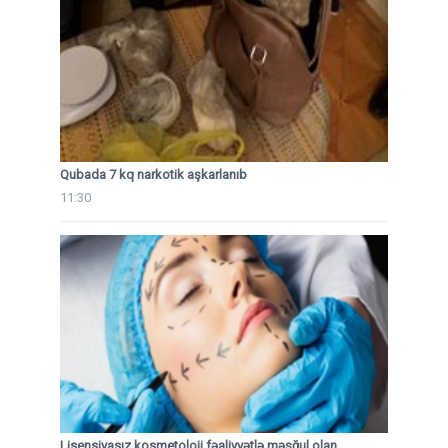
Qubada 7 kq narkotik aşkarlanıb
11:30
Lisensiyasız kosmetoloji fəaliyyətlə məşğul olan