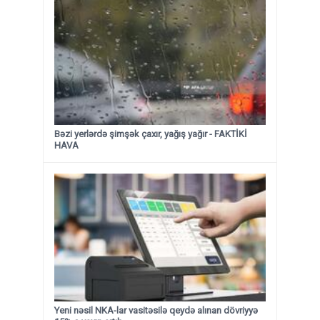
Bəzi yerlərdə şimşək çaxır, yağış yağır - FAKTİKİ
HAVA
Yeni nəsil NKA-lar vasitəsilə qeydə alınan dövriyyə