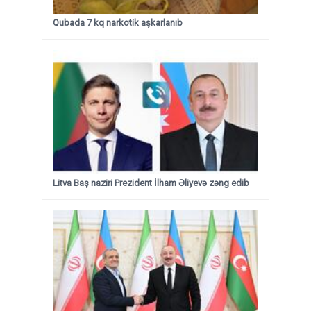
Qubada 7 kq narkotik aşkarlanıb
Litva Baş naziri Prezident İlham Əliyevə zəng edib