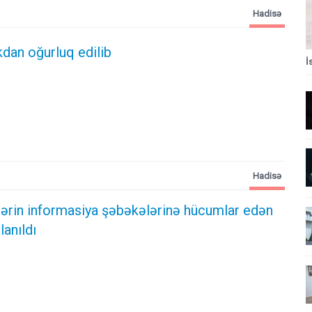
Hadisə
kdan oğurluq edilib
İ
Hadisə
ələrin informasiya şəbəkələrinə hücumlar edən
lanıldı