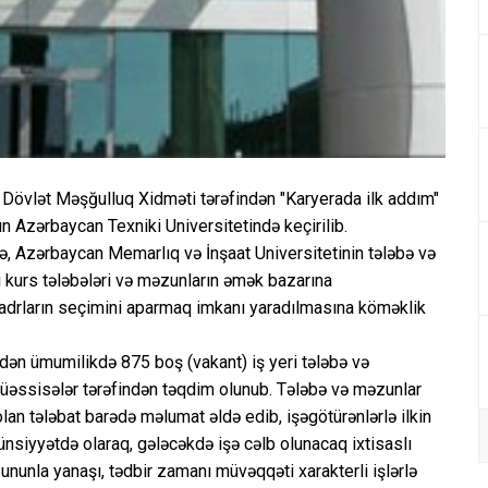
 Dövlət Məşğulluq Xidməti tərəfindən "Karyerada ilk addım"
ün Azərbaycan Texniki Universitetində keçirilib.
, Azərbaycan Memarlıq və İnşaat Universitetinin tələbə və
ı kurs tələbələri və məzunların əmək bazarına
 kadrların seçimini aparmaq imkanı yaradılmasına köməklik
dən ümumilikdə 875 boş (vakant) iş yeri tələbə və
müəssisələr tərəfindən təqdim olunub. Tələbə və məzunlar
lan tələbat barədə məlumat əldə edib, işəgötürənlərlə ilkin
 ünsiyyətdə olaraq, gələcəkdə işə cəlb olunacaq ixtisaslı
ununla yanaşı, tədbir zamanı müvəqqəti xarakterli işlərlə