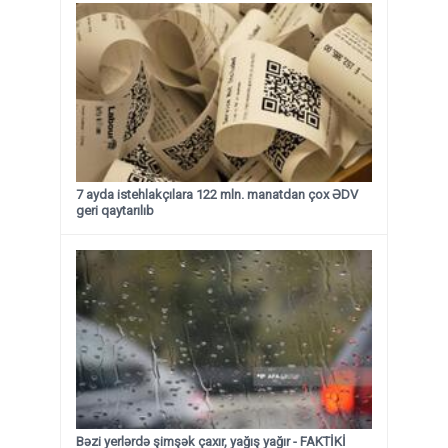
7 ayda istehlakçılara 122 mln. manatdan çox ƏDV
geri qaytarılıb
Bəzi yerlərdə şimşək çaxır, yağış yağır - FAKTİKİ