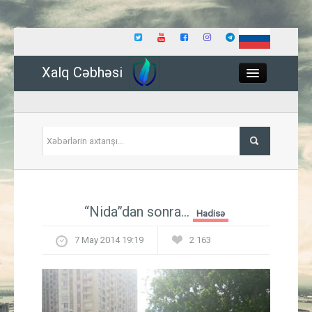
Xalq Cəbhəsi
Close
Siyasət
“Nida”dan sonra...
Hadisə
İqtisadiyyat
7 May 2014 19:19
2 163
Dünya
Hadisə