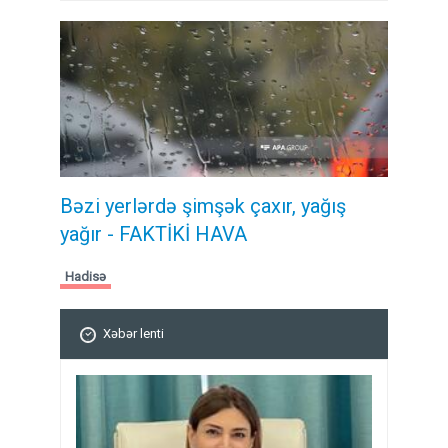
Bəzi yerlərdə şimşək çaxır, yağış
yağır - FAKTİKİ HAVA
Hadisə
Xəbər lenti