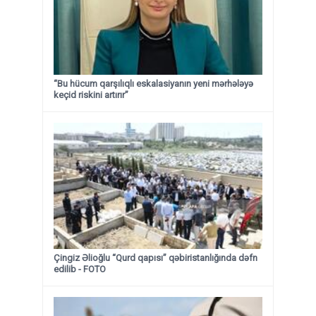
“Bu hücum qarşılıqlı eskalasiyanın yeni mərhələyə
keçid riskini artırır”
Çingiz Əlioğlu “Qurd qapısı” qəbiristanlığında dəfn
edilib
- FOTO