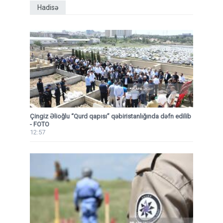
Hadisə
Çingiz Əlioğlu “Qurd qapısı” qəbiristanlığında dəfn edilib
- FOTO
12:57