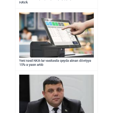
HAVA
Yeni nəsil NKA-lar vasitəsilə qeydə alınan dövriyyə
15%-ə yaxın artıb