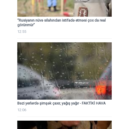
“Rusiyanın nüvə silahından istifadə etməsi çox da real
görünmür”
12:55
Bəzi yerlərdə şimşək çaxır, yağış yağır - FAKTİKİ HAVA
12:06