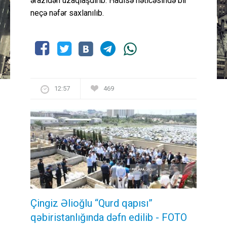
ərazidən uzaqlaşdırıb. Hadisə nəticəsində bir
neçə nəfər saxlanılıb.
12:57
469
Çingiz Əlioğlu “Qurd qapısı”
qəbiristanlığında dəfn edilib
- FOTO