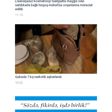
Lisensiyasız kosmetoloji fəaliyyətlə məşğul olan
sahibkarla bağlı hüquq-mühafizə orqanlarına müraciət
edilib
11:15
Qubada 7 kq narkotik aşkarlanıb
10:32