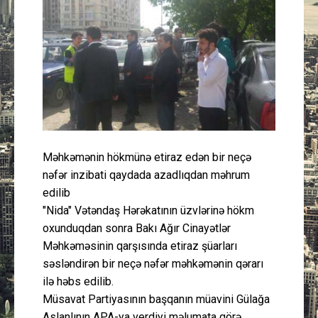
Güney Azərbaycan
Mədəniyyət
Müsahibə
İdman
Məhkəmənin hökmünə etiraz edən bir neçə
Layihə
nəfər inzibati qaydada azadlıqdan məhrum
edilib
Gündəm
"Nida" Vətəndaş Hərəkatının üzvlərinə hökm
oxunduqdan sonra Bakı Ağır Cinayətlər
Cəmiyyət
Məhkəməsinin qarşısında etiraz şüarları
səsləndirən bir neçə nəfər məhkəmənin qərarı
Peşə etikası
ilə həbs edilib.
Müsavat Partiyasının başqanın müavini Gülağa
Əlaqə
Aslanlının APA-ya verdiyi məlumata görə,