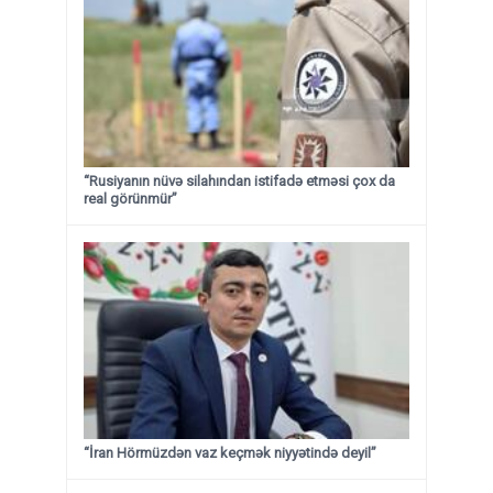
“Rusiyanın nüvə silahından istifadə etməsi çox da
real görünmür”
“İran Hörmüzdən vaz keçmək niyyətində deyil”