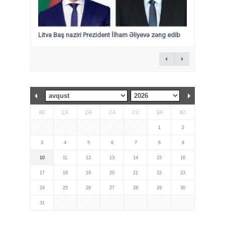
Litva Baş naziri Prezident İlham Əliyevə zəng edib
BE
ÇA
ÇƏ
CA
CÜ
ŞƏ
BZ
1
2
3
4
5
6
7
8
9
10
11
12
13
14
15
16
17
18
19
20
21
22
23
24
25
26
27
28
29
30
31