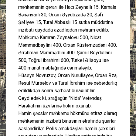
məhkəmənin qərarı ilə Hacı Zeynallı 15, Kəmalə
Bənənyarlı 30, Orxan Əyyubzadə 20, Şəfi
Şəfiyev 15, Tural Abbaslı 15 sutka müddətinə
inzibati qaydada azadlıqdan məhrum edilib.
Məhkəmə Kamran Zeynalovu 500, Nicat
Məmmədbəylini 400, Orxan Rüstəmzadəni 400,
Ərrəhman Məmmədlini 400, Şamil Beydullanı
500, Toğrul İbrahimi 600, Türkel Əlisoyu isə
400 manat məbləğində cərimələyib.
Hüseyn Novruzov, Orxan Nurullayev, Orxan Rza,
Rəsul Mürsəlov və Tural İbrahim isə xəbərdarlıq
edildikdən sonra sərbəst buraxılıblar.
Qeyd edək ki, srağagün "Nida" Vətəndaş
Hərəkatının üzvlərinə hökm oxunub.
Həmin şəxslər məhkəmə hökmünə etiraz olaraq
məhkəmənin inzibati binasının ətrafında şüarlar
səsləndirilər. Polis əməkdaşları həmin şəxsləri