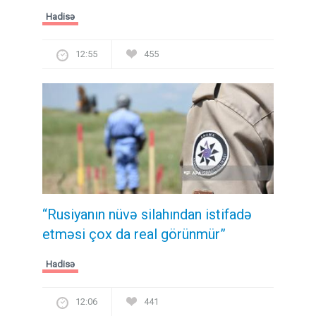
Hadisə
12:55
455
“Rusiyanın nüvə silahından istifadə
etməsi çox da real görünmür”
Hadisə
12:06
441