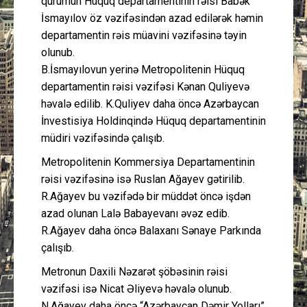
qurumun Hüquq departamentinin rəisi Babək
İsmayılov öz vəzifəsindən azad edilərək həmin
departamentin rəis müavini vəzifəsinə təyin
olunub.
B.İsmayılovun yerinə Metropolitenin Hüquq
departamentin rəisi vəzifəsi Kənan Quliyevə
həvalə edilib. K.Quliyev daha öncə Azərbaycan
İnvestisiya Holdinqində Hüquq departamentinin
müdiri vəzifəsində çalışıb.
Metropolitenin Kommersiya Departamentinin
rəisi vəzifəsinə isə Ruslan Ağayev gətirilib.
R.Ağayev bu vəzifədə bir müddət öncə işdən
azad olunan Lalə Babayevanı əvəz edib.
R.Ağayev daha öncə Balaxanı Sənaye Parkında
çalışıb.
Metronun Daxili Nəzarət şöbəsinin rəisi
vəzifəsi isə Nicat Əliyevə həvalə olunub.
N.Ağayev daha öncə “Azərbaycan Dəmir Yolları”