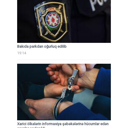
Bakıda parkdan oğurluq edilib
19:14
Xarici ölkələrin informasiya şəbəkələrinə hücumlar edən