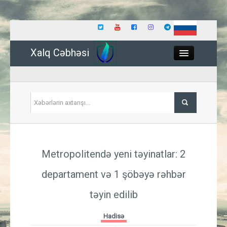
Xalq Cəbhəsi
Close
Siyasət
Metropolitendə yeni təyinatlar: 2
İqtisadiyyat
departament və 1 şöbəyə rəhbər
Dünya
təyin edilib
Hadisə
Hadisə