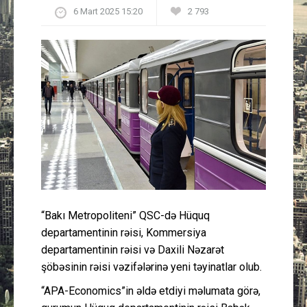
6 Mart 2025 15:20
2 793
Güney Azərbaycan
Mədəniyyət
Müsahibə
İdman
Layihə
Gündəm
“Bakı Metropoliteni” QSC-də Hüquq
Cəmiyyət
departamentinin rəisi, Kommersiya
departamentinin rəisi və Daxili Nəzarət
Peşə etikası
şöbəsinin rəisi vəzifələrinə yeni təyinatlar olub.
“APA-Economics”in əldə etdiyi məlumata görə,
Əlaqə