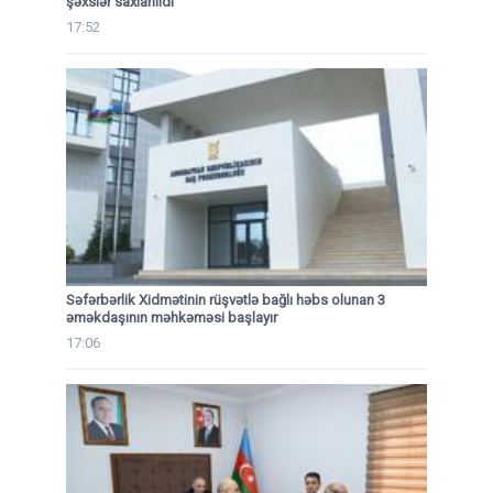
şəxslər saxlanıldı
17:52
Səfərbərlik Xidmətinin rüşvətlə bağlı həbs olunan 3
əməkdaşının məhkəməsi başlayır
17:06