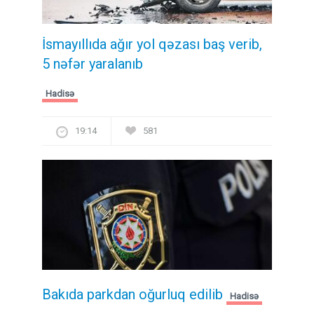
İsmayıllıda ağır yol qəzası baş verib,
5 nəfər yaralanıb
Hadisə
19:14
581
Bakıda parkdan oğurluq edilib
Hadisə