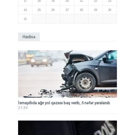
17
18
19
20
21
22
23
24
25
26
27
28
29
30
31
Hadisə
İsmayıllıda ağır yol qəzası baş verib, 5 nəfər yaralanıb
21:39