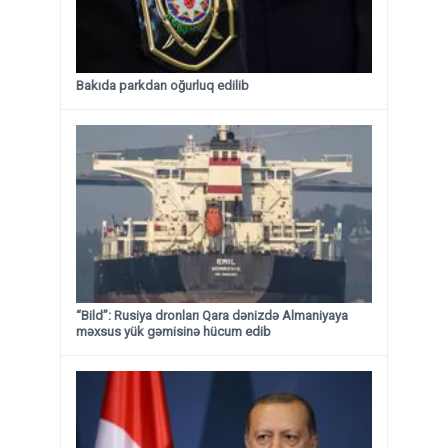
Bakıda parkdan oğurluq edilib
“Bild”: Rusiya dronları Qara dənizdə Almaniyaya
məxsus yük gəmisinə hücum edib