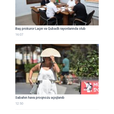
Baş prokuror Laçın və Qubadlı rayonlarında olub
16:07
Sabahın hava proqnozu açıqlanıb
12:50