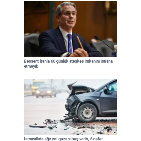
Bessent İranla 60 günlük atəşkəs imkanını istisna
etməyib
İsmayıllıda ağır yol qəzası baş verib, 5 nəfər