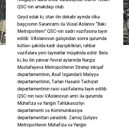
QSC-nin əməkdaşı olub.
Qeyd edək ki, ötən ilin dekabr ayında ölkə
başçısının Sərəncamı ilə Vüsal Aslanov “Bakı
Metropoliteni” QSC-nin sədri vəzifəsinə təyin
edilib. V.Aslanovun gəlişindən sonra qurumda
kütləvi şəkildə kadr dəyişiklikləri, rəhbər
vəzifələrə yeni təyinatlar müşahidə edilir. Belə
ki, bu ilin yanvar-fevral aylarında Nərgiz
Mustafayeva Metropolitenin Strateji inkişaf
departamentinin, Asəf İsgəndərli Maliyyə
departamentinin, Tərlan Həsənli Təchizat
departamentinin rəisi vəzifələrinə təyin edilib.
QSC-nin rəisi V.Aslanovun əmri ilə qurumda
Mühafizə və Yanğın Təhlükəsizliyi
departamenti və Kommunikasiya
departamentləri yaradılıb. Zamiq Quliyev
Metropolitenin Mühafizə və Yanğın