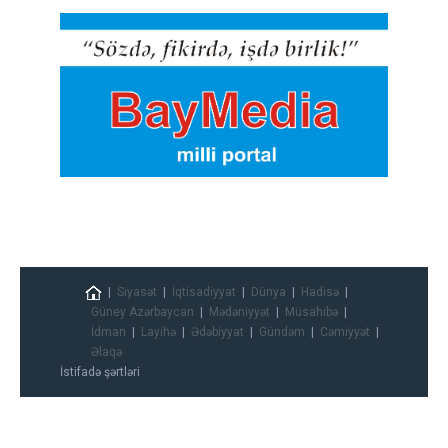
Siyasət
İqtisadiyyat
Dünya
Hadisə
Güney Azərbaycan
Mədəniyyət
Müsahibə
İdman
Layihə
Ədəbiyyat
Gündəm
Cəmiyyət
Əlaqə
İstifadə şərtləri