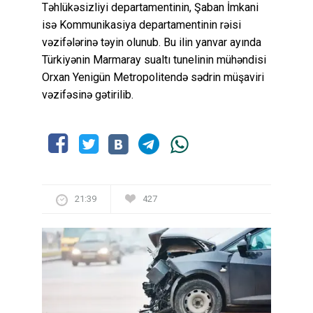
Təhlükəsizliyi departamentinin, Şaban İmkani
isə Kommunikasiya departamentinin rəisi
vəzifələrinə təyin olunub. Bu ilin yanvar ayında
Türkiyənin Marmaray sualtı tunelinin mühəndisi
Orxan Yenigün Metropolitendə sədrin müşaviri
vəzifəsinə gətirilib.
21:39
427