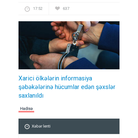
17:52
637
Xarici ölkələrin informasiya
şəbəkələrinə hücumlar edən şəxslər
saxlanıldı
Hadisə
Xəbər lenti