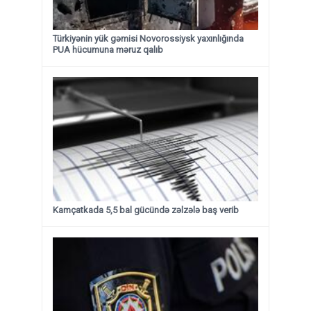
Türkiyənin yük gəmisi Novorossiysk yaxınlığında
PUA hücumuna məruz qalıb
Kamçatkada 5,5 bal gücündə zəlzələ baş verib