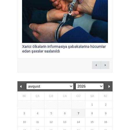
Xarici ölkələrin informasiya şəbəkələrinə hücumlar
edən şəxslər saxlanıldı
BE
ÇA
ÇƏ
CA
CÜ
ŞƏ
BZ
1
2
3
4
5
6
7
8
9
10
11
12
13
14
15
16