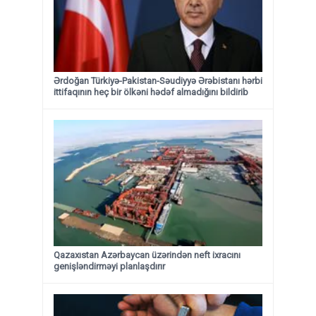
Ərdoğan Türkiyə-Pakistan-Səudiyyə Ərəbistanı hərbi
ittifaqının heç bir ölkəni hədəf almadığını bildirib
Qazaxıstan Azərbaycan üzərindən neft ixracını
genişləndirməyi planlaşdırır