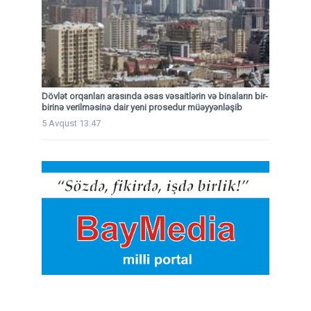
Dövlət orqanları arasında əsas vəsaitlərin və binaların bir-
birinə verilməsinə dair yeni prosedur müəyyənləşib
5 Avqust 13:47