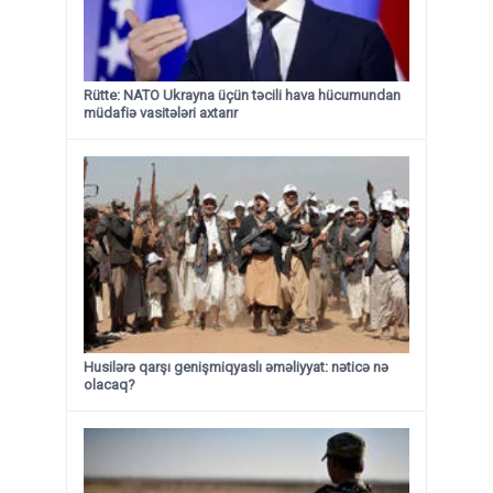
Rütte: NATO Ukrayna üçün təcili hava hücumundan
müdafiə vasitələri axtarır
Husilərə qarşı genişmiqyaslı əməliyyat: nəticə nə
olacaq?