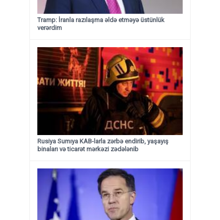
Tramp: İranla razılaşma əldə etməyə üstünlük
verərdim
Rusiya Sumıya KAB-larla zərbə endirib, yaşayış
binaları və ticarət mərkəzi zədələnib