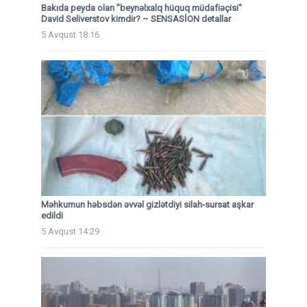
Bakıda peyda olan "beynəlxalq hüquq müdafiəçisi"
David Seliverstov kimdir? – SENSASİON detallar
5 Avqust 18:16
Məhkumun həbsdən əvvəl gizlətdiyi silah-sursat aşkar
edildi
5 Avqust 14:29