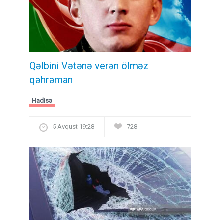
Qəlbini Vətənə verən ölməz
qəhrəman
Hadisə
5 Avqust 19:28
728