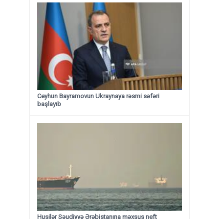
Ceyhun Bayramovun Ukraynaya rəsmi səfəri
başlayıb
Husilər Səudiyyə Ərəbistanına məxsus neft