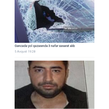
Gəncədə yol qəzasında 3 nəfər xəsarət alıb
5 Avqust 19:28