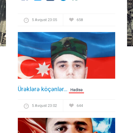
5 Avqust 23:05
658
Ürəklərə köçənlər...
Hadisə
5 Avqust 23:02
644