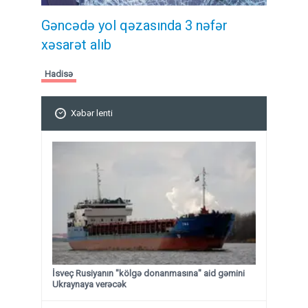
Gəncədə yol qəzasında 3 nəfər
xəsarət alıb
Hadisə
Xəbər lenti
İsveç Rusiyanın "kölgə donanmasına" aid gəmini
Ukraynaya verəcək