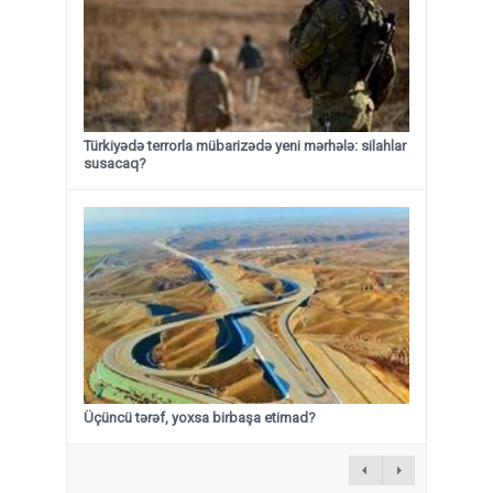
Türkiyədə terrorla mübarizədə yeni mərhələ: silahlar
susacaq?
Üçüncü tərəf, yoxsa birbaşa etimad?