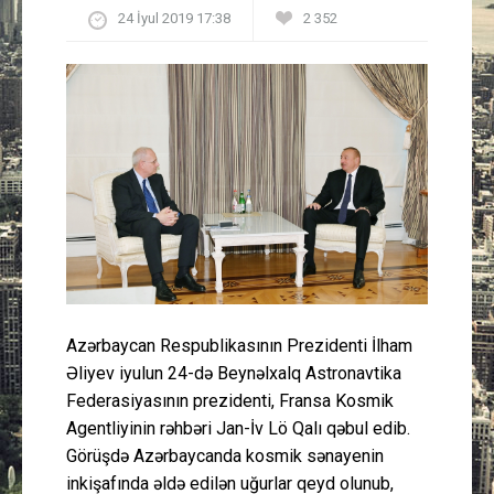
24 İyul 2019 17:38
2 352
Güney Azərbaycan
Mədəniyyət
Müsahibə
İdman
Layihə
Gündəm
Azərbaycan Respublikasının Prezidenti İlham
Cəmiyyət
Əliyev iyulun 24-də Beynəlxalq Astronavtika
Federasiyasının prezidenti, Fransa Kosmik
Peşə etikası
Agentliyinin rəhbəri Jan-İv Lö Qalı qəbul edib.
Görüşdə Azərbaycanda kosmik sənayenin
Əlaqə
inkişafında əldə edilən uğurlar qeyd olunub,