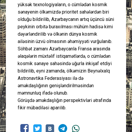
yüksək texnologiyaların, o cümlədən kosmik
sənayenin ölkəmizdə prioritet sahələrdən biri
olduğu bildirilib, Azərbaycanın artıq üçüncü süni
peykinin orbitə buraxılması mühüm hadisə kimi
dəyərləndirilib və ölkənin dünya kosmik
ailəsinin üzvü olmasının əhəmiyyəti vurğulanıb.
Söhbət zamanı Azərbaycanla Fransa arasında
əlaqələrin müxtəlif istiqamətlərdə, o cümlədən
kosmik sənaye sahəsində uğurla inkişaf etdiyi
bildirilib, eyni zamanda, ölkəmizin Beynəlxalq
Astronavtika Federasiyası ilə də
əməkdaşlığının genişləndirilməsindən
məmnunluq ifadə olunub.
Görüşdə əməkdaşlığın perspektivləri ətrafında
fikir mübadiləsi aparılıb.