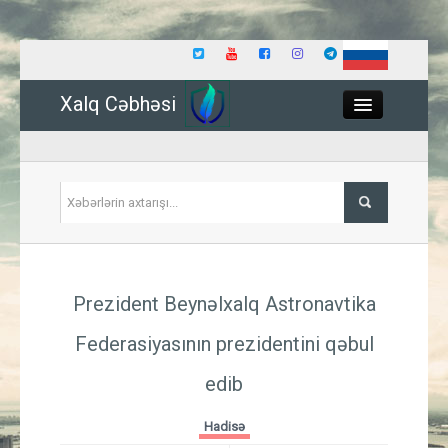
Xalq Cəbhəsi
Close
Siyasət
Prezident Beynəlxalq Astronavtika
İqtisadiyyat
Federasiyasının prezidentini qəbul
Dünya
edib
Hadisə
Hadisə