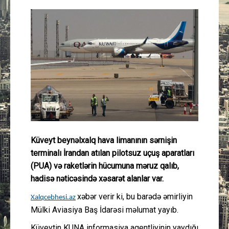
Güney Azərbaycan
Mədəniyyət
Müsahibə
İdman
Layihə
Küveyt beynəlxalq hava limanının sərnişin
Gündəm
terminalı İrandan atılan pilotsuz uçuş aparatları
(PUA) və raketlərin hücumuna məruz qalıb,
Cəmiyyət
hadisə nəticəsində xəsarət alanlar var.
Peşə etikası
xəbər verir ki, bu barədə əmirliyin
Xalqcebhesi.az
Mülki Aviasiya Baş İdarəsi məlumat yayıb.
Əlaqə
Küveytin KUNA informasiya agentliyinin yaydığı