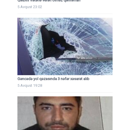
Qəlbini Vətənə verən ölməz qəhrəman
5 Avqust 23:02
Gəncədə yol qəzasında 3 nəfər xəsarət alıb
5 Avqust 19:28