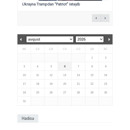
Ukrayna Trampdan “Patriot” istəyib
BE
ÇA
ÇƏ
CA
CÜ
ŞƏ
BZ
1
2
3
4
5
6
7
8
9
10
11
12
13
14
15
16
17
18
19
20
21
22
23
24
25
26
27
28
29
30
31
Hadisə