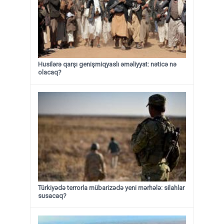
Husilərə qarşı genişmiqyaslı əməliyyat: nəticə nə
olacaq?
Türkiyədə terrorla mübarizədə yeni mərhələ: silahlar
susacaq?