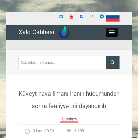
Xalq Cəbhəsi
Close
Siyasət
Küveyt hava limanı İranın hücumundan
İqtisadiyyat
sonra fəaliyyətini dayandırıb
Dünya
Gündəm
Hadisə
3 İyun 10:29
3 108