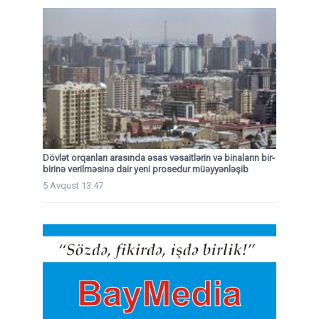
Dövlət orqanları arasında əsas vəsaitlərin və binaların bir-
birinə verilməsinə dair yeni prosedur müəyyənləşib
5 Avqust 13:47