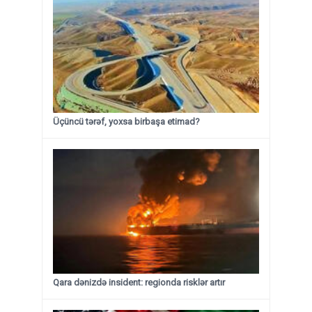
Üçüncü tərəf, yoxsa birbaşa etimad?
Qara dənizdə insident: regionda risklər artır