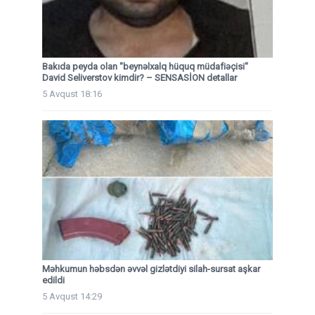
Bakıda peyda olan "beynəlxalq hüquq müdafiəçisi"
David Seliverstov kimdir? – SENSASİON detallar
5 Avqust 18:16
Məhkumun həbsdən əvvəl gizlətdiyi silah-sursat aşkar
edildi
5 Avqust 14:29