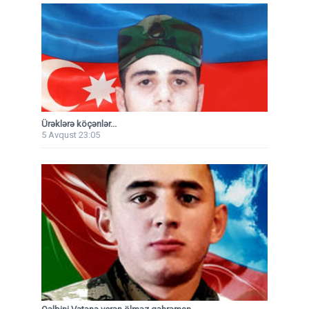
Ürəklərə köçənlər...
5 Avqust 23:05