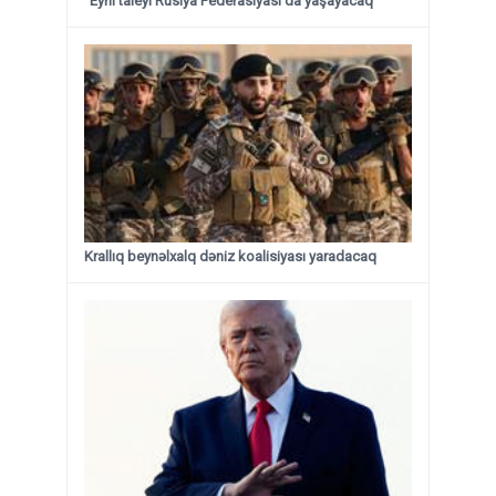
“Eyni taleyi Rusiya Federasiyası da yaşayacaq”
Krallıq beynəlxalq dəniz koalisiyası yaradacaq