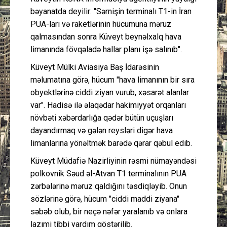
bəyanatda deyilir: "Sərnişin terminalı T1-in İran
PUA-ları və raketlərinin hücumuna məruz
qalmasından sonra Küveyt beynəlxalq hava
limanında fövqəladə hallar planı işə salınıb".
Küveyt Mülki Aviasiya Baş İdarəsinin
məlumatına görə, hücum "hava limanının bir sıra
obyektlərinə ciddi ziyan vurub, xəsarət alanlar
var". Hadisə ilə əlaqədar hakimiyyət orqanları
növbəti xəbərdarlığa qədər bütün uçuşları
dayandırmaq və gələn reysləri digər hava
limanlarına yönəltmək barədə qərar qəbul edib.
Küveyt Müdafiə Nazirliyinin rəsmi nümayəndəsi
polkovnik Səud əl-Atvan T1 terminalının PUA
zərbələrinə məruz qaldığını təsdiqləyib. Onun
sözlərinə görə, hücum "ciddi maddi ziyana"
səbəb olub, bir neçə nəfər yaralanıb və onlara
lazımi tibbi yardım göstərilib.