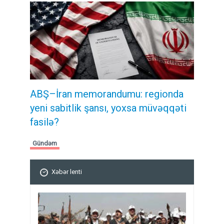
ABŞ–İran memorandumu: regionda
yeni sabitlik şansı, yoxsa müvəqqəti
fasilə?
Gündəm
Xəbər lenti