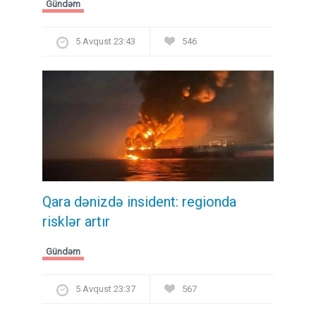
Gündəm
5 Avqust 23:43
546
Qara dənizdə insident: regionda
risklər artır
Gündəm
5 Avqust 23:37
567