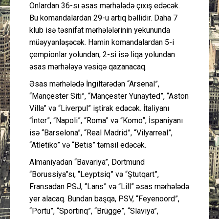
Onlardan 36-sı əsas mərhələdə çıxış edəcək.
Bu komandalardan 29-u artıq bəllidir. Daha 7
klub isə təsnifat mərhələlərinin yekununda
müəyyənləşəcək. Həmin komandalardan 5-i
çempionlar yolundan, 2-si isə liqa yolundan
əsas mərhələyə vəsiqə qazanacaq.
Əsas mərhələdə İngiltərədən “Arsenal”,
“Mançester Siti”, “Mançester Yunayted”, “Aston
Villa” və “Liverpul” iştirak edəcək. İtaliyanı
“İnter”, “Napoli”, “Roma” və “Komo”, İspaniyanı
isə “Barselona”, “Real Madrid”, “Vilyarreal”,
“Atletiko” və “Betis” təmsil edəcək.
Almaniyadan “Bavariya”, Dortmund
“Borussiya”sı, “Leyptsiq” və “Ştutqart”,
Fransadan PSJ, “Lans” və “Lill” əsas mərhələdə
yer alacaq. Bundan başqa, PSV, “Feyenoord”,
“Portu”, “Sportinq”, “Brügge”, “Slaviya”,