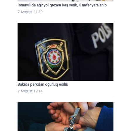
İsmayıllıda ağır yol qəzası baş verib, 5 nəfər yaralanıb
7 Avqust 21:39
Bakıda parkdan oğurluq edilib
7 Avqust 19:14