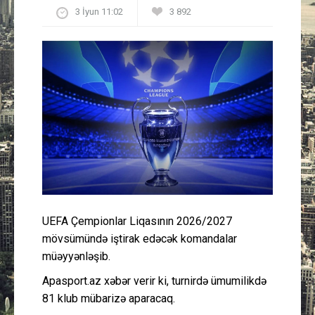
3 İyun 11:02
3 892
Güney Azərbaycan
Mədəniyyət
Müsahibə
İdman
Layihə
Gündəm
UEFA Çempionlar Liqasının 2026/2027
Cəmiyyət
mövsümündə iştirak edəcək komandalar
müəyyənləşib.
Peşə etikası
Apasport.az xəbər verir ki, turnirdə ümumilikdə
81 klub mübarizə aparacaq.
Əlaqə