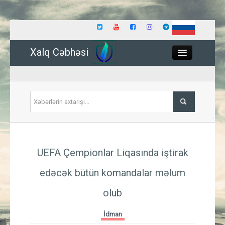
Xalq Cəbhəsi
Close
Siyasət
UEFA Çempionlar Liqasında iştirak
İqtisadiyyat
edəcək bütün komandalar məlum
Dünya
olub
Hadisə
İdman