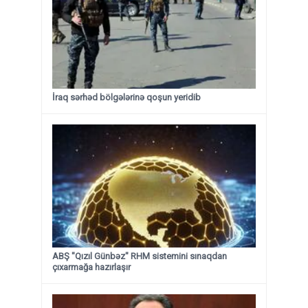
İraq sərhəd bölgələrinə qoşun yeridib
ABŞ "Qızıl Günbəz" RHM sistemini sınaqdan
çıxarmağa hazırlaşır