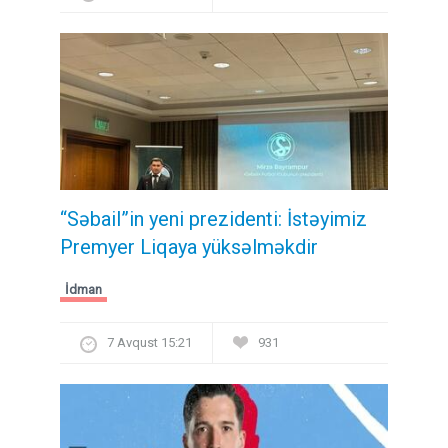
“Səbail”in yeni prezidenti: İstəyimiz
Premyer Liqaya yüksəlməkdir
İdman
7 Avqust 15:21
931