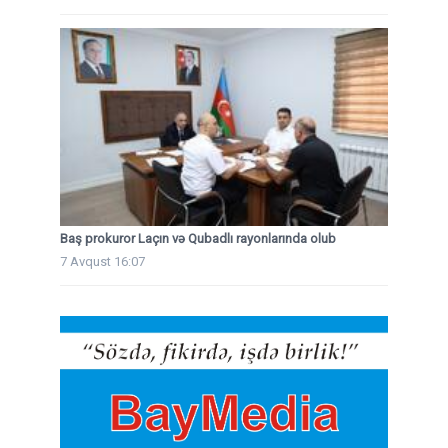
Baş prokuror Laçın və Qubadlı rayonlarında olub
7 Avqust 16:07