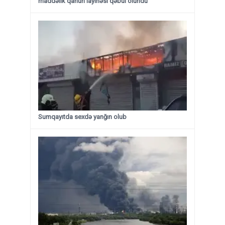
maddəlik qanun layihəsi qəbul olundu ​​​​​​​
Sumqayıtda sexdə yanğın olub