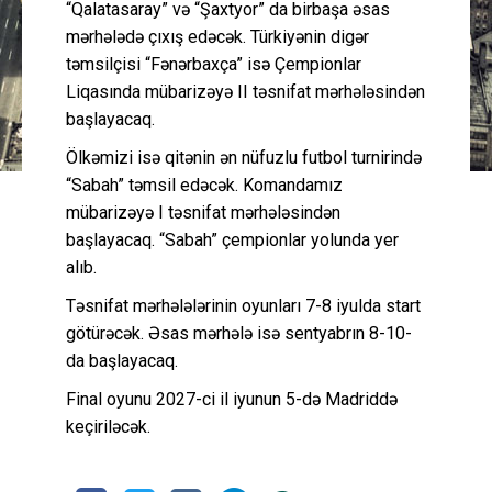
“Qalatasaray” və “Şaxtyor” da birbaşa əsas
mərhələdə çıxış edəcək. Türkiyənin digər
təmsilçisi “Fənərbaxça” isə Çempionlar
Liqasında mübarizəyə II təsnifat mərhələsindən
başlayacaq.
Ölkəmizi isə qitənin ən nüfuzlu futbol turnirində
“Sabah” təmsil edəcək. Komandamız
mübarizəyə I təsnifat mərhələsindən
başlayacaq. “Sabah” çempionlar yolunda yer
alıb.
Təsnifat mərhələlərinin oyunları 7-8 iyulda start
götürəcək. Əsas mərhələ isə sentyabrın 8-10-
da başlayacaq.
Final oyunu 2027-ci il iyunun 5-də Madriddə
keçiriləcək.