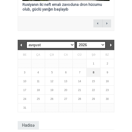
Rusiyanın iki neft emalı zavoduna dron hücumu
olub, güclü yanğın başlayıb
BE
ÇA
ÇƏ
CA
CÜ
ŞƏ
BZ
1
2
3
4
5
6
7
8
9
10
11
12
13
14
15
16
17
18
19
20
21
22
23
24
25
26
27
28
29
30
31
Hadisə