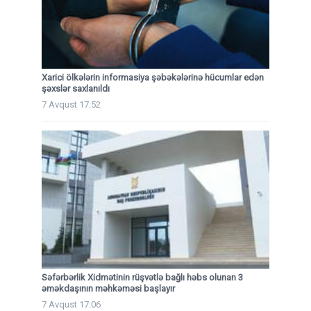
Xarici ölkələrin informasiya şəbəkələrinə hücumlar edən
şəxslər saxlanıldı
7 Avqust 17:52
Səfərbərlik Xidmətinin rüşvətlə bağlı həbs olunan 3
əməkdaşının məhkəməsi başlayır
7 Avqust 17:06