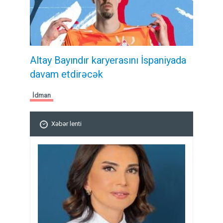
Altay Bayındır karyerasını İspaniyada
davam etdirəcək
İdman
Xəbər lenti