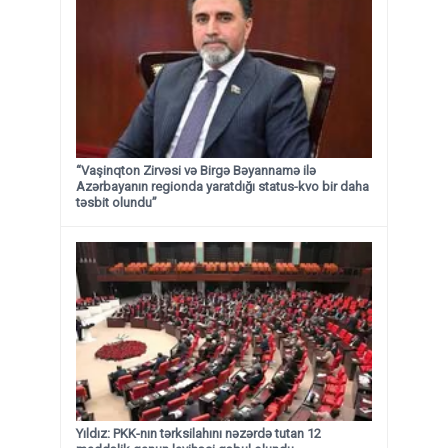
“Vaşinqton Zirvəsi və Birgə Bəyannamə ilə
Azərbayanın regionda yaratdığı status-kvo bir daha
təsbit olundu”
Yıldız: PKK-nın tərksilahını nəzərdə tutan 12