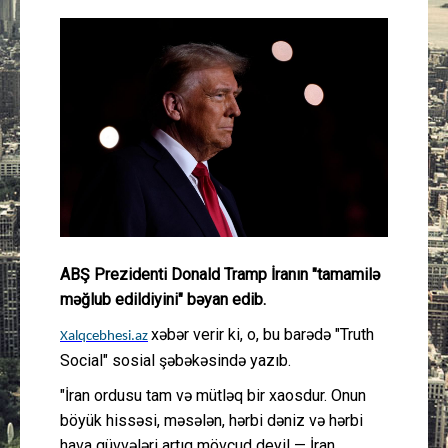
Güney Azərbaycan
Mədəniyyət
Müsahibə
İdman
Layihə
ABŞ Prezidenti Donald Tramp İranın "tamamilə
Gündəm
məğlub edildiyini" bəyan edib.
Cəmiyyət
xəbər verir ki, o, bu barədə "Truth
Xalqcebhesi.az
Social" sosial şəbəkəsində yazıb.
Peşə etikası
"İran ordusu tam və mütləq bir xaosdur. Onun
böyük hissəsi, məsələn, hərbi dəniz və hərbi
Əlaqə
hava qüvvələri artıq mövcud deyil — İran