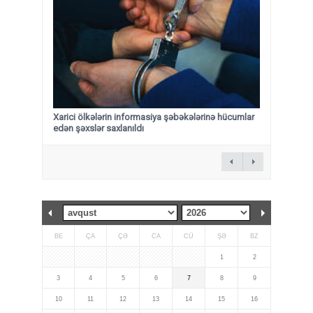
Xarici ölkələrin informasiya şəbəkələrinə hücumlar
edən şəxslər saxlanıldı
BE
ÇA
ÇƏ
CA
CÜ
ŞƏ
BZ
1
2
3
4
5
6
7
8
9
10
11
12
13
14
15
16