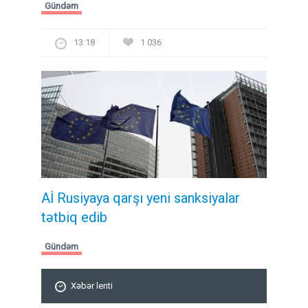
Gündəm
13:18
1 036
Aİ Rusiyaya qarşı yeni sanksiyalar
tətbiq edib
Gündəm
Xəbər lenti