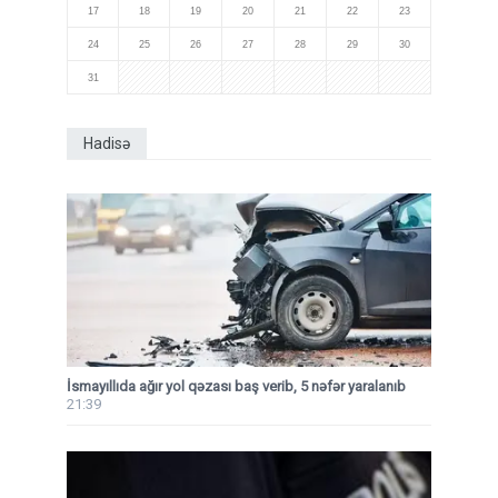
17
18
19
20
21
22
23
24
25
26
27
28
29
30
31
Hadisə
İsmayıllıda ağır yol qəzası baş verib, 5 nəfər yaralanıb
21:39