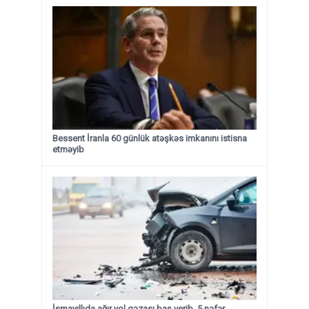
Bessent İranla 60 günlük atəşkəs imkanını istisna
etməyib
İsmayıllıda ağır yol qəzası baş verib, 5 nəfər