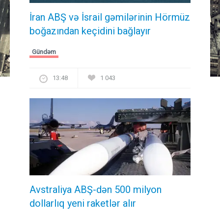
İran ABŞ və İsrail gəmilərinin Hörmüz
boğazından keçidini bağlayır
Gündəm
13:48
1 043
Avstraliya ABŞ-dən 500 milyon
dollarlıq yeni raketlər alır