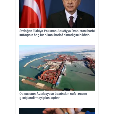
Ərdoğan Türkiyə-Pakistan-Səudiyyə Ərəbistanı hərbi
ittifaqının heç bir ölkəni hədəf almadığını bildirib
Qazaxıstan Azərbaycan üzərindən neft ixracını
genişləndirməyi planlaşdırır