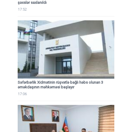
şəxslər saxlanıldı
17:52
Səfərbərlik Xidmətinin rüşvətlə bağlı həbs olunan 3
əməkdaşının məhkəməsi başlayır
17:06