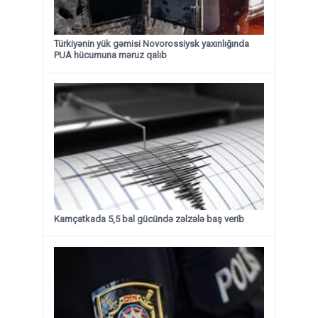
Türkiyənin yük gəmisi Novorossiysk yaxınlığında
PUA hücumuna məruz qalıb
Kamçatkada 5,5 bal gücündə zəlzələ baş verib