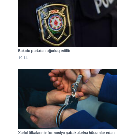
Bakıda parkdan oğurluq edilib
19:14
Xarici ölkələrin informasiya şəbəkələrinə hücumlar edən