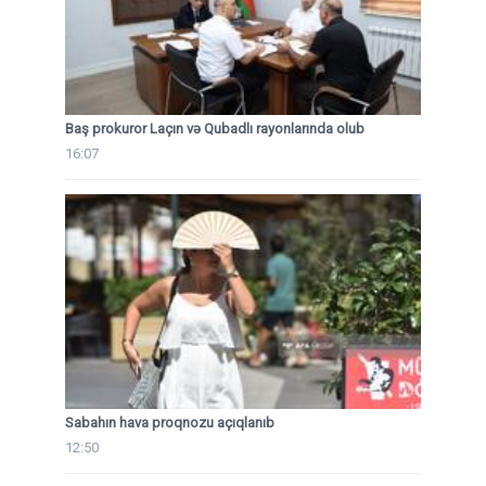
Baş prokuror Laçın və Qubadlı rayonlarında olub
16:07
Sabahın hava proqnozu açıqlanıb
12:50