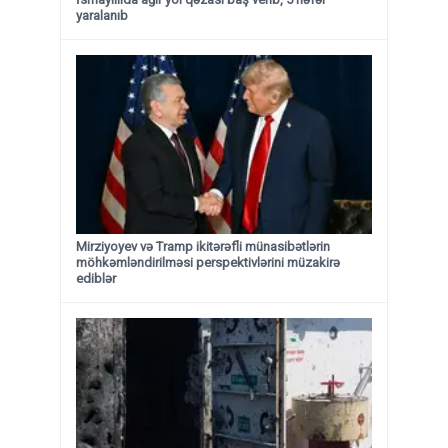
yaralanıb
Mirziyoyev və Tramp ikitərəfli münasibətlərin
möhkəmləndirilməsi perspektivlərini müzakirə
ediblər