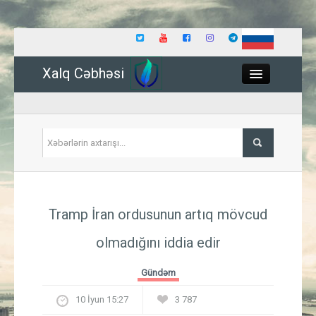
Xalq Cəbhəsi
Close
Siyasət
Tramp İran ordusunun artıq mövcud
İqtisadiyyat
olmadığını iddia edir
Dünya
Gündəm
Hadisə
10 İyun 15:27
3 787