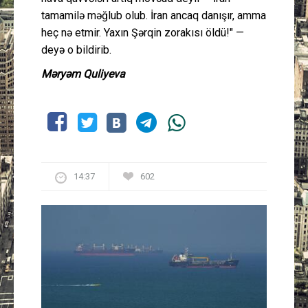
tamamilə məğlub olub. İran ancaq danışır, amma
heç nə etmir. Yaxın Şərqin zorakısı öldü!" —
deyə o bildirib.
Məryəm Quliyeva
14:37
602