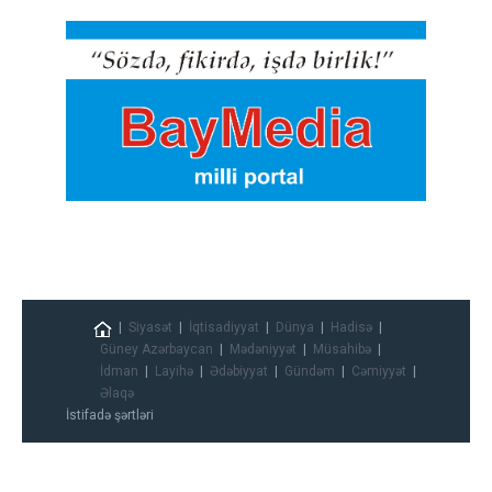
Siyasət
İqtisadiyyat
Dünya
Hadisə
Güney Azərbaycan
Mədəniyyət
Müsahibə
İdman
Layihə
Ədəbiyyat
Gündəm
Cəmiyyət
Əlaqə
İstifadə şərtləri