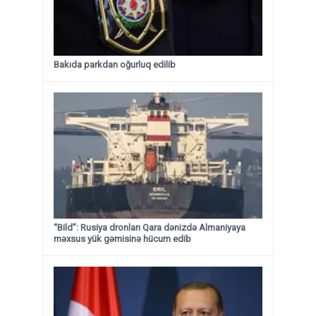
Bakıda parkdan oğurluq edilib
“Bild”: Rusiya dronları Qara dənizdə Almaniyaya
məxsus yük gəmisinə hücum edib