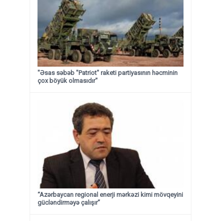
"Əsas səbəb "Patriot" raketi partiyasının həcminin
çox böyük olmasıdır"
“Azərbaycan regional enerji mərkəzi kimi mövqeyini
gücləndirməyə çalışır”