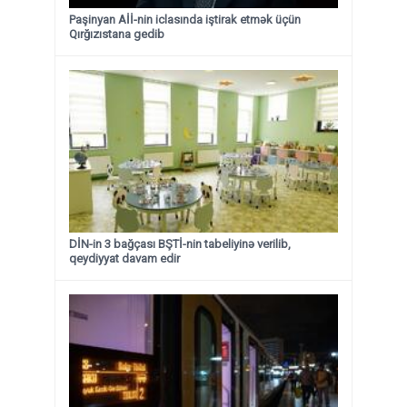
Paşinyan Aİİ-nin iclasında iştirak etmək üçün
Qırğızıstana gedib
DİN-in 3 bağçası BŞTİ-nin tabeliyinə verilib,
qeydiyyat davam edir