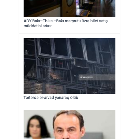
ADY Bakı–Tbilisi–Bakı marşrutu üzrə bilet satış
müddətini artırır
Tərtərdə ər-arvad yanaraq ölüb