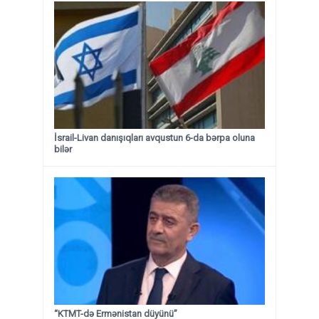
İsrail-Livan danışıqları avqustun 6-da bərpa oluna
bilər
“KTMT-də Ermənistan düyünü”