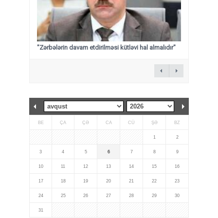
"Zərbələrin davam etdirilməsi kütləvi hal almalıdır"
BE
ÇA
ÇƏ
CA
CÜ
ŞƏ
BZ
1
2
3
4
5
6
7
8
9
10
11
12
13
14
15
16
17
18
19
20
21
22
23
24
25
26
27
28
29
30
31