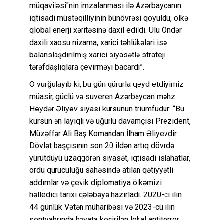
müqaviləsi"nin imzalanması ilə Azərbaycanın
iqtisadi müstəqilliyinin bünövrəsi qoyuldu, ölkə
qlobal enerji xəritəsinə daxil edildi. Ulu Öndər
daxili xaosu nizama, xarici təhlükələri isə
balanslaşdırılmış xarici siyasətlə strateji
tərəfdaşlıqlara çevirməyi bacardı”.
O vurğulayıb ki, bu gün qürurla qeyd etdiyimiz
müasir, güclü və suveren Azərbaycan məhz
Heydər Əliyev siyasi kursunun triumfudur: “Bu
kursun ən layiqli və uğurlu davamçısı Prezident,
Müzəffər Ali Baş Komandan İlham Əliyevdir.
Dövlət başçısının son 20 ildən artıq dövrdə
yürütdüyü uzaqgörən siyasət, iqtisadi islahatlar,
ordu quruculuğu sahəsində atılan qətiyyətli
addımlar və çevik diplomatiya ölkəmizi
həlledici tarixi qələbəyə hazırladı. 2020-ci ilin
44 günlük Vətən müharibəsi və 2023-cü ilin
sentyabrında həyata keçirilən lokal antiterror