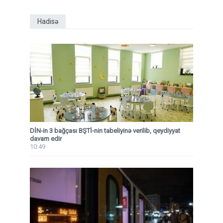
Hadisə
DİN-in 3 bağçası BŞTİ-nin tabeliyinə verilib, qeydiyyat
davam edir
10:49