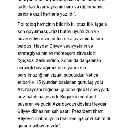
tədbirləri Azərbaycanın hərb və diplomatiya
tarixinə qızıl hərflərlə yazıldı”.
Politoloq həmçinin bildirib ki, otuz illik işğala
son qoyulması, ərazi bütövlüyümüzün və
suverenliyimizin bütün ölkə ərazisində tam
bərpası Heydər Əliyev vəsiyyətinin və
strategiyasının ən möhtəşəm zirvəsidir:
“Şuşada, Xankəndidə, Xocalıda dalğalanan
üçrəngli bayrağımız bu siyasi irsin
sarsılmazlığının vizual sübutudur. Nəticə
etibarilə, 15 İyundan başlanan qurtuluş yolu
Azərbaycanı regional gücdən qlobal səviyyədə
söz sahibinə çevirdi. Bugünkü müstəqil,
suveren və güclü Azərbaycan dövləti Heydər
Əliyev dühasının şah əsəri, Prezident İlham
Əliyevin rəhbərliyi ilə real reallığa çevrilən milli
qürur mənbəyimizdir”.