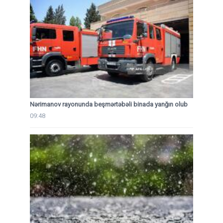
Nərimanov rayonunda beşmərtəbəli binada yanğın olub
09:48