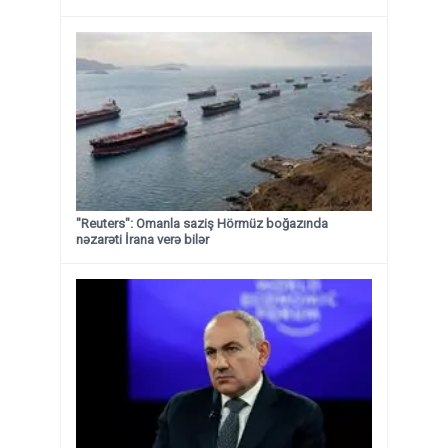
"Reuters": Omanla saziş Hörmüz boğazında
nəzarəti İrana verə bilər