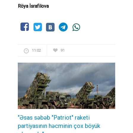
Röya İsrafilova
11:02
91
"Əsas səbəb "Patriot" raketi
partiyasının həcminin çox böyük