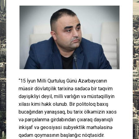
Güney Azərbaycan
Mədəniyyət
Müsahibə
İdman
Layihə
“15 İyun Milli Qurtuluş Günü Azərbaycanın
Gündəm
müasir dövlətçilik tarixinə sadəcə bir təqvim
dəyişikliyi deyil, milli varlığın və müstəqilliyin
Cəmiyyət
xilası kimi həkk olunub. Bir politoloq baxış
bucağından yanaşsaq, bu tarix ölkəmizin xaos
Peşə etikası
və parçalanma girdabından çıxaraq dayanıqlı
inkişaf və geosiyasi subyektlik mərhələsinə
qədəm qoymasının başlanğıc nöqtəsidir.
Əlaqə