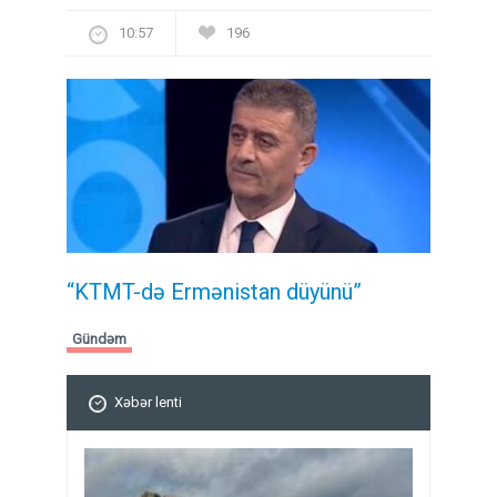
10:57
196
“KTMT-də Ermənistan düyünü”
Gündəm
Xəbər lenti