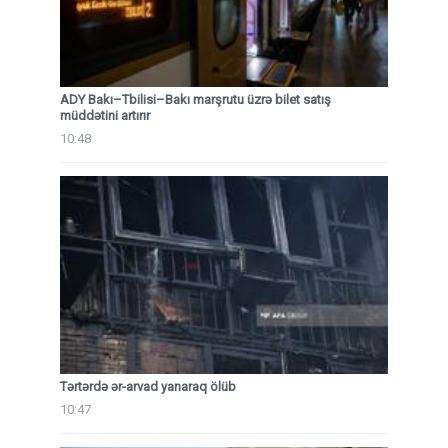
ADY Bakı–Tbilisi–Bakı marşrutu üzrə bilet satış
müddətini artırır
10:48
Tərtərdə ər-arvad yanaraq ölüb
10:47