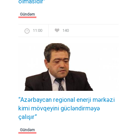
olmasıdır"
Gündəm
11:00
140
“Azərbaycan regional enerji mərkəzi
kimi mövqeyini gücləndirməyə
çalışır”
Gündəm