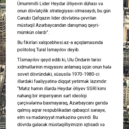
Ümummilli Lider Heydər Əliyevin dühası və
onun dövlətçilik strategiyası olmasaydı, bu gün
Cənubi Qafqazın lider dövlətinə çevrilən
müstəqil Azərbaycandan danışmaq qeyri-
mümkün olardı”.
Bu fikirləri xalqcebhesi.az-a açıqlamasında
politoloq Tural İsmayılov deyib.
T.İsmayılov qeyd edib ki, Ulu Öndərin tarixi
xidmətlərinin miqyasını anlamaq üçün onun hələ
sovet dövründəki, xüsusilə 1970-1980-ci
illərdəki fəaliyyətinə diqqət yetirmək lazımdır:
“Məhz həmin illərdə Heydər Əliyev SSRİ kimi
nəhəng bir imperiyanın sərt ideoloji
çərçivələrinə baxmayaraq, Azərbaycanı geridə
qalmış aqrar respublikadan qabaqcıl sənaye,
elm və mədəniyyət mərkəzinə çevirdi. Bu
dövrdə gələcək müstəqilliyimizin iqtisadi və