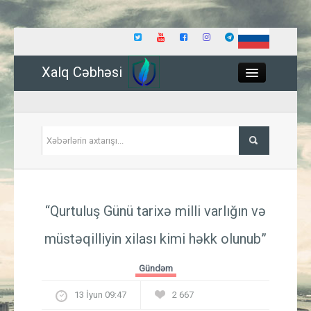
Xalq Cəbhəsi
Close
Siyasət
“Qurtuluş Günü tarixə milli varlığın və
İqtisadiyyat
müstəqilliyin xilası kimi həkk olunub”
Dünya
Gündəm
Hadisə
13 İyun 09:47
2 667