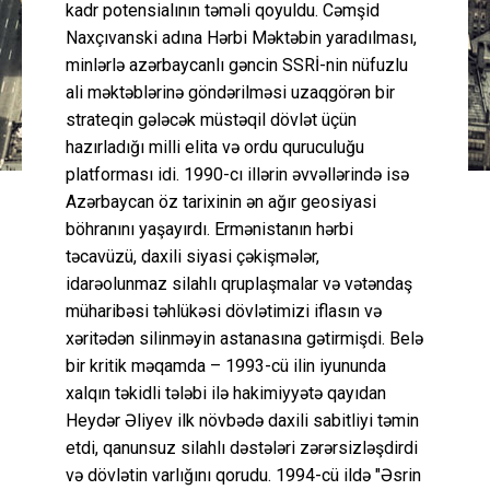
kadr potensialının təməli qoyuldu. Cəmşid
Naxçıvanski adına Hərbi Məktəbin yaradılması,
minlərlə azərbaycanlı gəncin SSRİ-nin nüfuzlu
ali məktəblərinə göndərilməsi uzaqgörən bir
strateqin gələcək müstəqil dövlət üçün
hazırladığı milli elita və ordu quruculuğu
platforması idi. 1990-cı illərin əvvəllərində isə
Azərbaycan öz tarixinin ən ağır geosiyasi
böhranını yaşayırdı. Ermənistanın hərbi
təcavüzü, daxili siyasi çəkişmələr,
idarəolunmaz silahlı qruplaşmalar və vətəndaş
müharibəsi təhlükəsi dövlətimizi iflasın və
xəritədən silinməyin astanasına gətirmişdi. Belə
bir kritik məqamda – 1993-cü ilin iyununda
xalqın təkidli tələbi ilə hakimiyyətə qayıdan
Heydər Əliyev ilk növbədə daxili sabitliyi təmin
etdi, qanunsuz silahlı dəstələri zərərsizləşdirdi
və dövlətin varlığını qorudu. 1994-cü ildə "Əsrin