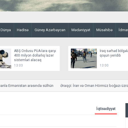
Dünya
Hadisə
Güney Azərbaycan
Mədəniyyət
Müsahibə
İdma
ABŞ Ordusu PUA-lara qarşı
İraq sərhəd bölgəl
400 milyon dollarlıq lazer
qoşun yeridib
sistemləri alacaq
13:03
13:00
a Ermənistan arasında sülhün
Əraqçi: İran və Oman Hörmüz boğazı üzrə sa
İqtisadiyyat