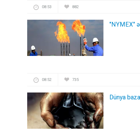
08:53
882
"NYMEX" əm
08:52
735
Dünya bazar