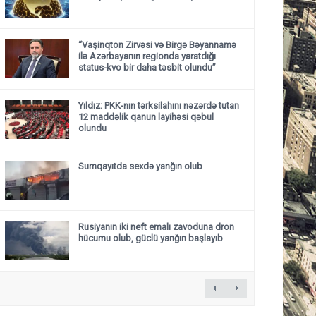
“Vaşinqton Zirvəsi və Birgə Bəyannamə
ilə Azərbayanın regionda yaratdığı
status-kvo bir daha təsbit olundu”
Yıldız: PKK-nın tərksilahını nəzərdə tutan
12 maddəlik qanun layihəsi qəbul
olundu ​​​​​​​
Sumqayıtda sexdə yanğın olub
Rusiyanın iki neft emalı zavoduna dron
hücumu olub, güclü yanğın başlayıb