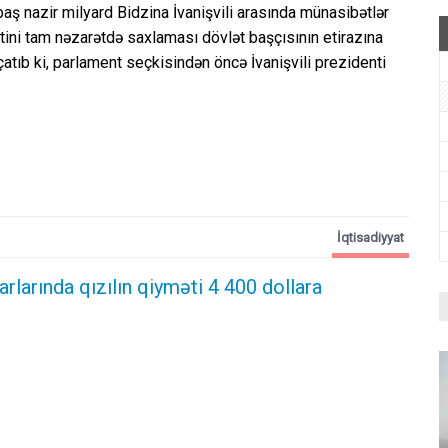
aş nazir milyard Bidzina İvanişvili arasında münasibətlər
ətini tam nəzarətdə saxlaması dövlət başçısının etirazına
çatıb ki, parlament seçkisindən öncə İvanişvili prezidenti
İqtisadiyyat
larında qızılın qiyməti 4 400 dollara