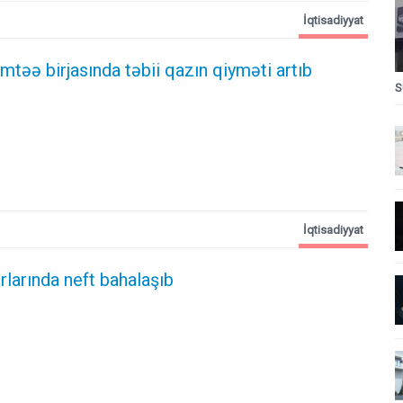
İqtisadiyyat
təə birjasında təbii qazın qiyməti artıb
S
İqtisadiyyat
larında neft bahalaşıb