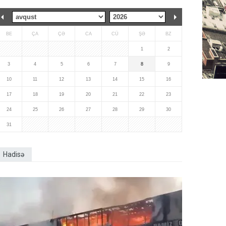
BE
ÇA
ÇƏ
CA
CÜ
ŞƏ
BZ
1
2
3
4
5
6
7
8
9
10
11
12
13
14
15
16
17
18
19
20
21
22
23
24
25
26
27
28
29
30
31
Hadisə