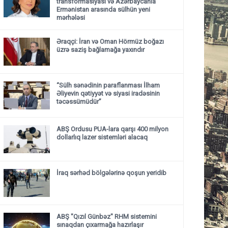
transformasiyası və Azərbaycanla
Ermənistan arasında sülhün yeni
mərhələsi
Əraqçi: İran və Oman Hörmüz boğazı
üzrə saziş bağlamağa yaxındır
“Sülh sənədinin paraflanması İlham
Əliyevin qətiyyət və siyasi iradəsinin
təcəssümüdür”
ABŞ Ordusu PUA-lara qarşı 400 milyon
dollarlıq lazer sistemləri alacaq
İraq sərhəd bölgələrinə qoşun yeridib
ABŞ "Qızıl Günbəz" RHM sistemini
sınaqdan çıxarmağa hazırlaşır