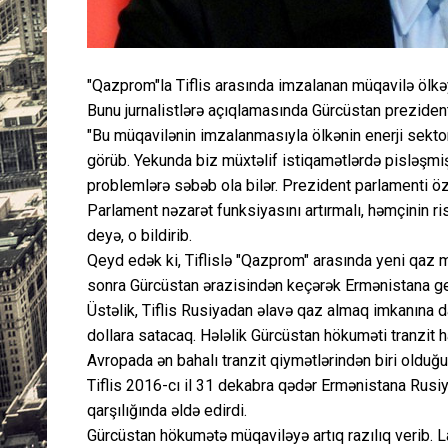
"Qazprom"la Tiflis arasında imzalanan müqavilə ölkəy
Bunu jurnalistlərə açıqlamasında Gürcüstan preziden
"Bu müqavilənin imzalanmasıyla ölkənin enerji sektoru
görüb. Yekunda biz müxtəlif istiqamətlərdə pisləşmiş
problemlərə səbəb ola bilər. Prezident parlamenti özü
Parlament nəzarət funksiyasını artırmalı, həmçinin ris
deyə, o bildirib.
Qeyd edək ki, Tiflislə "Qazprom" arasında yeni qaz
sonra Gürcüstan ərazisindən keçərək Ermənistana ge
Üstəlik, Tiflis Rusiyadan əlavə qaz almaq imkanına 
dollara satacaq. Hələlik Gürcüstan hökuməti tranzit 
Avropada ən bahalı tranzit qiymətlərindən biri olduğu
Tiflis 2016-cı il 31 dekabra qədər Ermənistana Rus
qarşılığında əldə edirdi.
Gürcüstan hökumətə müqaviləyə artıq razılıq verib. L