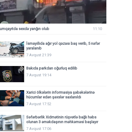
umqayıtda sexdə yanğın olub
11:10
İsmayıllıda ağır yol qəzası baş verib, 5 nəfər
yaralanıb
7 Avqust 21:39
Bakıda parkdan oğurluq edilib
7 Avqust 19:14
Xarici ölkələrin informasiya şəbəkələrinə
hücumlar edən şəxslər saxlanıldı
7 Avqust 17:52
Səfərbərlik Xidmətinin rüşvətlə bağlı həbs
olunan 3 əməkdaşının məhkəməsi başlayır
7 Avqust 17:06