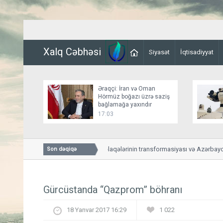
Xalq Cəbhəsi
Siyasət
İqtisadiyyat
Əraqçi: İran və Oman
Hörmüz boğazı üzrə saziş
bağlamağa yaxındır
17:03
ABŞ-Azərbaycan əlaqələrinin transformasiyası və Azərbaycanl
Son dəqiqə
yeni mərhələsi
Gürcüstanda “Qazprom” böhranı
18 Yanvar 2017 16:29
1 022