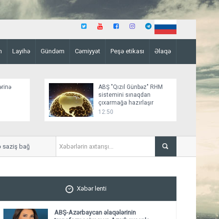
n
Layihə
Gündəm
Cəmiyyət
Peşə etikası
Əlaqə
ərinə
ABŞ "Qızıl Günbəz" RHM
sistemini sınaqdan
çıxarmağa hazırlaşır
12:50
ziş bağlamağa yaxındır
“Sülh sənədinin paraflanmas
Xəbər lenti
ABŞ-Azərbaycan əlaqələrinin