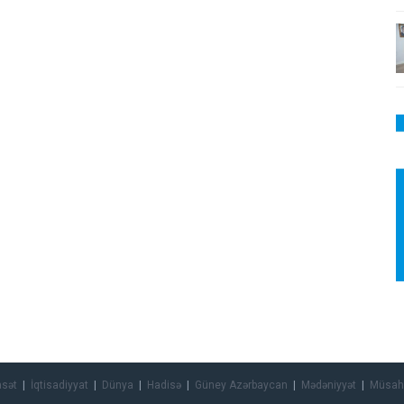
asət
İqtisadiyyat
Dünya
Hadisə
Güney Azərbaycan
Mədəniyyət
Müsah