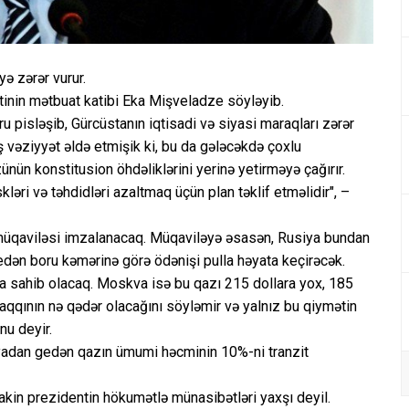
ə zərər vurur.
tinin mətbuat katibi Eka Mişveladze söyləyib.
 pisləşib, Gürcüstanın iqtisadi və siyasi maraqları zərər
 vəziyyət əldə etmişik ki, bu da gələcəkdə çoxlu
nün konstitusion öhdəliklərini yerinə yetirməyə çağırır.
kləri və təhdidləri azaltmaq üçün plan təklif etməlidir", –
 müqaviləsi imzalanacaq. Müqaviləyə əsasən, Rusiya bundan
dən boru kəmərinə görə ödənişi pulla həyata keçirəcək.
da sahib olacaq. Moskva isə bu qazı 215 dollara yox, 185
haqqının nə qədər olacağını söyləmir və yalnız bu qiymətin
nu deyir.
iyadan gedən qazın ümumi həcminin 10%-ni tranzit
akin prezidentin hökumətlə münasibətləri yaxşı deyil.