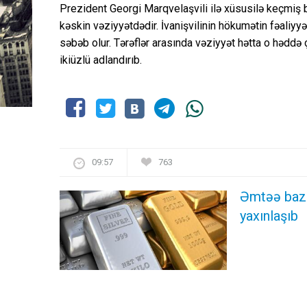
Prezident Georgi Marqvelaşvili ilə xüsusilə keçmiş b
kəskin vəziyyətdədir. İvanişvilinin hökumətin fəaliyy
səbəb olur. Tərəflər arasında vəziyyət hətta o həddə 
ikiüzlü adlandırıb.
09:57
763
Əmtəə bazar
yaxınlaşıb