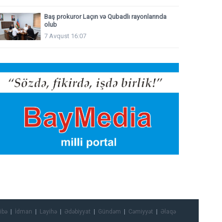
Baş prokuror Laçın və Qubadlı rayonlarında
olub
7 Avqust 16:07
ibə
İdman
Layihə
Ədəbiyyat
Gündəm
Cəmiyyət
Əlaqə