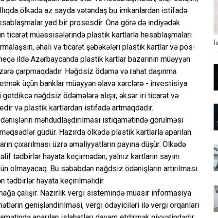
allıqda ölkədə az sayda vətəndaş bu imkanlardan istifadə
hesablaşmalar yad bir prosesdir. Ona görə də indiyədək
 ticarət müəssisələrində plastik kartlarla hesablaşmaları
İ
alaşsın, əhali və ticarət şəbəkələri plastik kartlar və pos-
r neçə ildə Azərbaycanda plastik kartlar bazarının müəyyən
 nəzərə çarpmaqdadır. Həğdsiz ödəmə və rahat daşınma
b etmək üçün banklar müəyyən əlavə xərclərə - investisiya
 getdikcə nəğdsiz ödəmələrə alışır, əksər iri ticarət və
dir və plastik kartlardan istifadə artmaqdadır.
ödənişlərin məhdudlaşdırılması istiqamətində görülməsi
 məqsədlər güdür. Hazırda ölkədə plastik kartlarla aparılan
rın çıxarılması üzrə əməliyyatların payına düşür. Ölkədə
əlif tədbirlər həyata keçirmədən, yalnız kartların sayını
ün olmayacaq. Bu səbəbdən nağdsız ödənişlərin artırılması
tədbirlər həyata keçirilməlidir.
mağa çalışır. Nazirlik vergi sistemində müasir informasiya
ətlərin genişləndirilməsi, vergi ödəyiciləri ilə vergi orqanları
amətində aparılan islahatları davam etdirmək niyyətindədir.