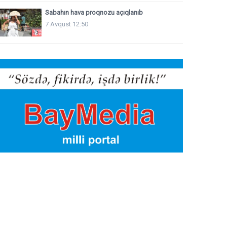
Sabahın hava proqnozu açıqlanıb
7 Avqust 12:50