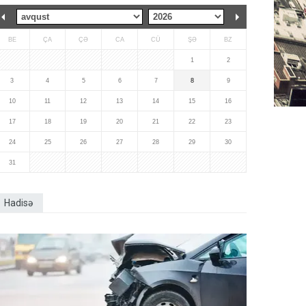
BE
ÇA
ÇƏ
CA
CÜ
ŞƏ
BZ
1
2
3
4
5
6
7
8
9
10
11
12
13
14
15
16
17
18
19
20
21
22
23
24
25
26
27
28
29
30
31
Hadisə