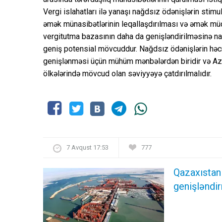
Vergi islahatları ilə yanaşı nağdsız ödənişlərin sti
əmək münasibətlərinin leqallaşdırılması və əmək müq
vergitutma bazasının daha da genişləndirilməsinə nai
geniş potensial mövcuddur. Nağdsız ödənişlərin həcm
genişlənməsi üçün mühüm mənbələrdən biridir və A
ölkələrində mövcud olan səviyyəyə çatdırılmalıdır.
7 Avqust 17:53
777
Qazaxıstan
genişləndir