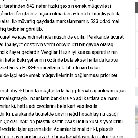
si tərəfindən 642 nəfər fiziki şəxsin əmək müqaviləsi
rəfindən fərqlənmə nişanı olmadan avtomobil nəqliyyatı ilə
arkaları ilə müvafiq qaydada markalanmamış 523 ədəd mal
iq tədbirlər görülüb.
carət və iaşə xidmətində müşahidə edilir. Pərakəndə ticarət,
ar fəaliyyət göstərən vergi ödəyiciləri bir qayda olaraq
 kifayət qədərdir. Vergilər Hazirliyi kassa aparatlarının
 gün hətta Bakı şəhərinin özündə belə əksər hallarda kassa
aratları və POS-terminalların tələb olunan bütün
ə də işçilərdə əmək müqavilələrinin bağlanması prioritet
dmət obyektlərində müştərilərlə haqq-hesab aparılması üçün
rmalaşmayıb. İnsanların banklara və adi kartlara da inamı
rlar ki, hətta adi xərclərini belə kart vasitəsilə
dir ki, pərakəndə ticarətdə qeyri-nəğd hesablaşma aşağı
. Çoxları hələ də plastik kartın əsas üstün xüsusiyyətlərini
ndirici işlər aparmalıdır. Adamlar bilməlidir ki, plastik
nəğd pul daşımaqdan azad olur və hesablaşmaları, alqı-satqını,