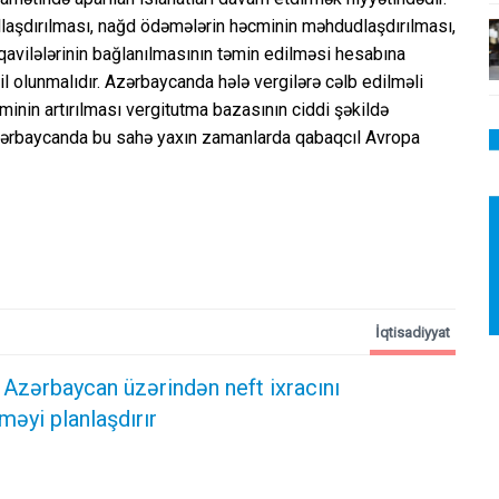
mullaşdırılması, nağd ödəmələrin həcminin məhdudlaşdırılması,
avilələrinin bağlanılmasının təmin edilməsi hesabına
l olunmalıdır. Azərbaycanda hələ vergilərə cəlb edilməli
inin artırılması vergitutma bazasının ciddi şəkildə
zərbaycanda bu sahə yaxın zamanlarda qabaqcıl Avropa
İqtisadiyyat
 Azərbaycan üzərindən neft ixracını
məyi planlaşdırır