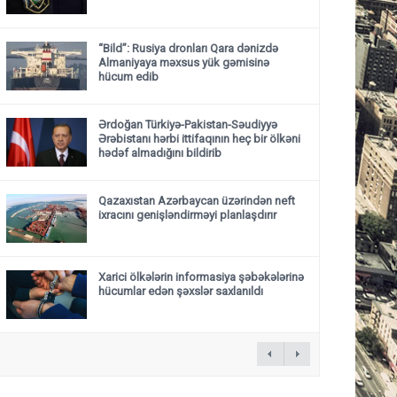
“Bild”: Rusiya dronları Qara dənizdə
Almaniyaya məxsus yük gəmisinə
hücum edib
Ərdoğan Türkiyə-Pakistan-Səudiyyə
Ərəbistanı hərbi ittifaqının heç bir ölkəni
hədəf almadığını bildirib
Qazaxıstan Azərbaycan üzərindən neft
ixracını genişləndirməyi planlaşdırır
Xarici ölkələrin informasiya şəbəkələrinə
hücumlar edən şəxslər saxlanıldı