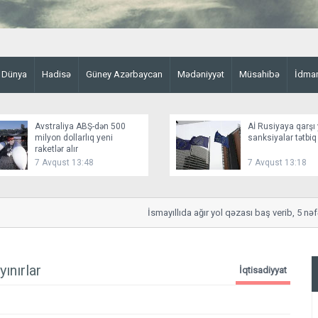
Dünya
Hadisə
Güney Azərbaycan
Mədəniyyət
Müsahibə
İdma
Avstraliya ABŞ-dən 500
Aİ Rusiyaya qarşı 
milyon dollarlıq yeni
sanksiyalar tətbiq
raketlər alır
7 Avqust 13:48
7 Avqust 13:18
İsmayıllıda ağır yol qəzası baş verib, 5 nəfər 
ınırlar
İqtisadiyyat