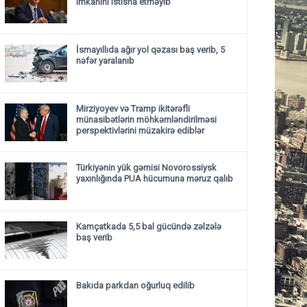
imkanını istisna etməyib
İsmayıllıda ağır yol qəzası baş verib, 5
nəfər yaralanıb
Mirziyoyev və Tramp ikitərəfli
münasibətlərin möhkəmləndirilməsi
perspektivlərini müzakirə ediblər
Türkiyənin yük gəmisi Novorossiysk
yaxınlığında PUA hücumuna məruz qalıb
Kamçatkada 5,5 bal gücündə zəlzələ
baş verib
Bakıda parkdan oğurluq edilib