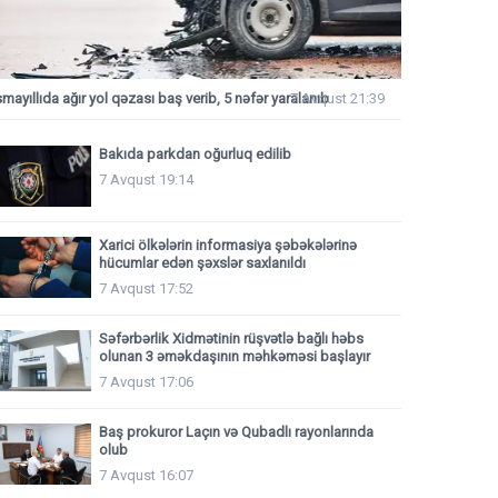
smayıllıda ağır yol qəzası baş verib, 5 nəfər yaralanıb
7 Avqust 21:39
Bakıda parkdan oğurluq edilib
7 Avqust 19:14
Xarici ölkələrin informasiya şəbəkələrinə
hücumlar edən şəxslər saxlanıldı
7 Avqust 17:52
Səfərbərlik Xidmətinin rüşvətlə bağlı həbs
olunan 3 əməkdaşının məhkəməsi başlayır
7 Avqust 17:06
Baş prokuror Laçın və Qubadlı rayonlarında
olub
7 Avqust 16:07