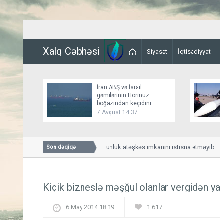
Xalq Cəbhəsi
Siyasət
İqtisadiyyat
İran ABŞ və İsrail
gəmilərinin Hörmüz
boğazından keçidini
bağlayır
7 Avqust 14:37
Bessent İranla 60 günlük atəşkəs imkanını istisna etməyib
Son dəqiqə
Kiçik bizneslə məşğul olanlar vergidən yay
6 May 2014 18:19
1 617