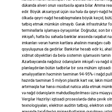
dükanda alveri onun vasitəsilə apara bilər. Amma re
edir. Böyük əksəriyyət üçün isə hələ də qeyri-nəğd 
ölkədə qeyri-nəğd hesablaşmalara böyük keçid, bütün
tətbiq etmək mümkün olmayıb. Gərək infrastruktur form
terminallarla işləməyə öyrəşsinlər. Doğrudur, son bi
inkişafı, hətta bu sahədə banklar arasında rəqabət
imkanları verən həmin kartlara əhalinin marağını cəl
qoyuluşunua da gedirlər. Bankirlər hesab edir ki, əhali
xidmət obyektləri də belə sistemin işləməsini təmin e
Azərbaycanda nağdsız ödənişlərin inkişafı və nağd 
planlaşdırılan bütün tədbirlər bir sıra mühüm iqtisadi
əməliyyatların həcminin təxminən 94-95%-i nağd pulla
hazırda təxminən 5 milyon plastik kart var, lakin müxt
artırmaqla hər hansı müsbət nəticə əldə etmək mümk
və nağd ödənişlərin məhdudlaşdırılması üzrə müəyyən 
Vergilər Hazirliyi iqtisadi proseslərdə daha çevik ol
texnologiyaları, elektron auditin tətbiqi, elektron xidm
arasında tərəfdaşlıq münasibətlərinin qurulması istiq