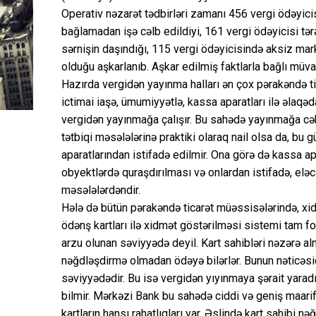
Operativ nəzarət tədbirləri zamanı 456 vergi ödəyici
bağlamadan işə cəlb edildiyi, 161 vergi ödəyicisi tə
sərnişin daşındığı, 115 vergi ödəyicisində aksiz m
olduğu aşkarlanıb. Aşkar edilmiş faktlarla bağlı müvaf
Hazırda vergidən yayınma halları ən çox pərakəndə ti
ictimai iaşə, ümumiyyətlə, kassa aparatları ilə əlaqəd
vergidən yayınmağa çalışır. Bu sahədə yayınmağa cəhd
tətbiqi məsələlərinə praktiki olaraq nail olsa da, bu
aparatlarından istifadə edilmir. Ona görə də kassa ap
obyektlərdə quraşdırılması və onlardan istifadə, eləc
məsələlərdəndir.
Hələ də bütün pərakəndə ticarət müəssisələrində, xi
ödənş kartları ilə xidmət göstərilməsi sistemi tam fo
arzu olunan səviyyədə deyil. Kart sahibləri nəzərə almı
nəğdləşdirmə olmadan ödəyə bilərlər. Bunun nəticəsi
səviyyədədir. Bu isə vergidən yıyınmaya şərait yaradır
bilmir. Mərkəzi Bank bu sahədə ciddi və geniş maariflə
kartların hansı rahatlıqları var. Əslində kart sahibi 