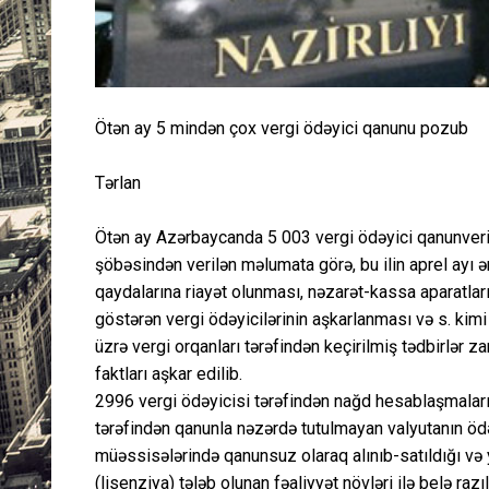
Ötən ay 5 mindən çox vergi ödəyici qanunu pozub
Tərlan
Ötən ay Azərbaycanda 5 003 vergi ödəyici qanunverici
şöbəsindən verilən məlumata görə, bu ilin aprel ayı ə
qaydalarına riayət olunması, nəzarət-kassa aparatlar
göstərən vergi ödəyicilərinin aşkarlanması və s. kimi
üzrə vergi orqanları tərəfindən keçirilmiş tədbirlər 
faktları aşkar edilib.
2996 vergi ödəyicisi tərəfindən nağd hesablaşmaları
tərəfindən qanunla nəzərdə tutulmayan valyutanın ödə
müəssisələrində qanunsuz olaraq alınıb-satıldığı və y
(lisenziya) tələb olunan fəaliyyət növləri ilə belə r