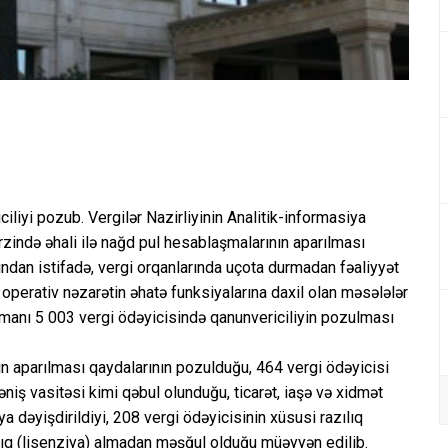
liyi pozub. Vergilər Nazirliyinin Analitik-informasiya
rzində əhali ilə nağd pul hesablaşmalarının aparılması
ından istifadə, vergi orqanlarında uçota durmadan fəaliyyət
 operativ nəzarətin əhatə funksiyalarına daxil olan məsələlər
zamanı 5 003 vergi ödəyicisində qanunvericiliyin pozulması
n aparılması qaydalarının pozulduğu, 464 vergi ödəyicisi
niş vasitəsi kimi qəbul olunduğu, ticarət, iaşə və xidmət
a dəyişdirildiyi, 208 vergi ödəyicisinin xüsusi razılıq
azılıq (lisenziya) almadan məşğul olduğu müəyyən edilib.