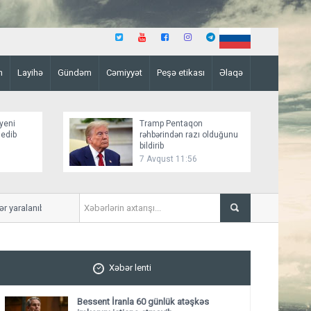
n
Layihə
Gündəm
Cəmiyyət
Peşə etikası
Əlaqə
yeni
Tramp Pentaqon
 edib
rəhbərindən razı olduğunu
bildirib
7 Avqust 11:56
yaralanıb
Mirziyoyev və Tramp ikitərə
ediblər
Xəbər lenti
Bessent İranla 60 günlük atəşkəs