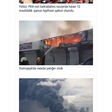
Yıldız: PKK-nın tərksilahını nəzərdə tutan 12
maddəlik qanun layihəsi qəbul olundu ​​​​​​​
Sumqayıtda sexdə yanğın olub