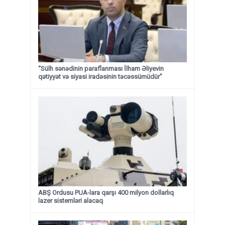
“Sülh sənədinin paraflanması İlham Əliyevin
qətiyyət və siyasi iradəsinin təcəssümüdür”
ABŞ Ordusu PUA-lara qarşı 400 milyon dollarlıq
lazer sistemləri alacaq