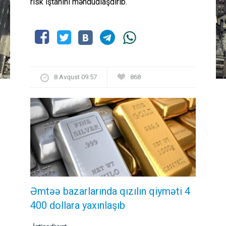
risk iştahını məhdudlaşdırıb.
8 Avqust 09:57
868
Əmtəə bazarlarında qızılın qiyməti 4
400 dollara yaxınlaşıb