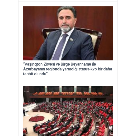
“Vaşinqton Zirvəsi və Birgə Bəyannamə ilə
Azərbayanın regionda yaratdığı status-kvo bir daha
təsbit olundu”