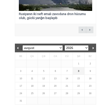
Rusiyanın iki neft emalı zavoduna dron hücumu
olub, güclü yanğın başlayıb
BE
ÇA
ÇƏ
CA
CÜ
ŞƏ
BZ
1
2
3
4
5
6
7
8
9
10
11
12
13
14
15
16
17
18
19
20
21
22
23
24
25
26
27
28
29
30
31