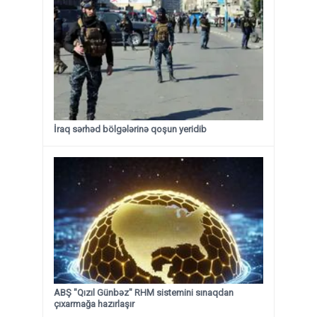
İraq sərhəd bölgələrinə qoşun yeridib
ABŞ "Qızıl Günbəz" RHM sistemini sınaqdan
çıxarmağa hazırlaşır