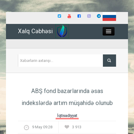
Xalq Cəbhəsi
Close
Siyasət
ABŞ fond bazarlarında əsas
İqtisadiyyat
indekslərdə artım müşahidə olunub
Dünya
İqtisadiyyat
Hadisə
9 May 09:28
3 913