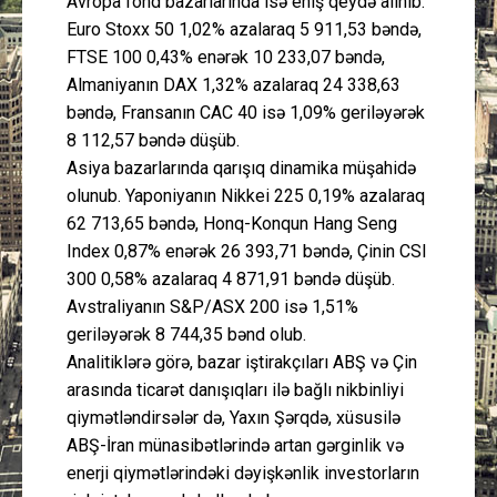
Avropa fond bazarlarında isə eniş qeydə alınıb.
Euro Stoxx 50 1,02% azalaraq 5 911,53 bəndə,
FTSE 100 0,43% enərək 10 233,07 bəndə,
Almaniyanın DAX 1,32% azalaraq 24 338,63
bəndə, Fransanın CAC 40 isə 1,09% geriləyərək
8 112,57 bəndə düşüb.
Asiya bazarlarında qarışıq dinamika müşahidə
olunub. Yaponiyanın Nikkei 225 0,19% azalaraq
62 713,65 bəndə, Honq-Konqun Hang Seng
Index 0,87% enərək 26 393,71 bəndə, Çinin CSI
300 0,58% azalaraq 4 871,91 bəndə düşüb.
Avstraliyanın S&P/ASX 200 isə 1,51%
geriləyərək 8 744,35 bənd olub.
Analitiklərə görə, bazar iştirakçıları ABŞ və Çin
arasında ticarət danışıqları ilə bağlı nikbinliyi
qiymətləndirsələr də, Yaxın Şərqdə, xüsusilə
ABŞ-İran münasibətlərində artan gərginlik və
enerji qiymətlərindəki dəyişkənlik investorların