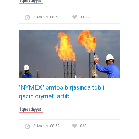
İqtisadiyyat
8 Avqust 08:53
1 022
"NYMEX" əmtəə birjasında təbii
qazın qiyməti artıb
İqtisadiyyat
8 Avqust 08:52
833