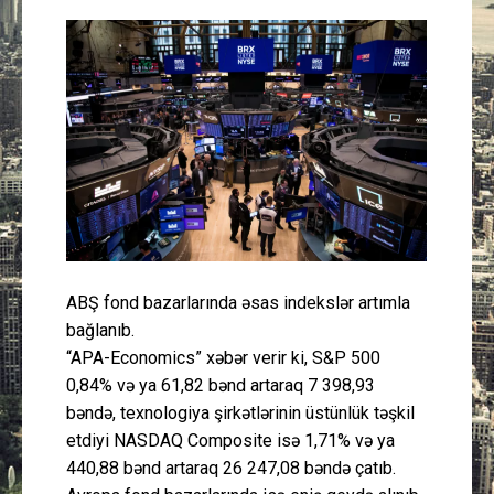
Güney Azərbaycan
Mədəniyyət
Müsahibə
İdman
Layihə
ABŞ fond bazarlarında əsas indekslər artımla
Gündəm
bağlanıb.
“APA-Economics” xəbər verir ki, S&P 500
Cəmiyyət
0,84% və ya 61,82 bənd artaraq 7 398,93
bəndə, texnologiya şirkətlərinin üstünlük təşkil
Peşə etikası
etdiyi NASDAQ Composite isə 1,71% və ya
440,88 bənd artaraq 26 247,08 bəndə çatıb.
Əlaqə