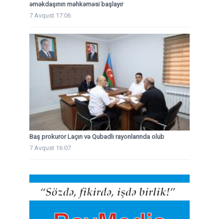
əməkdaşının məhkəməsi başlayır
7 Avqust 17:06
Baş prokuror Laçın və Qubadlı rayonlarında olub
7 Avqust 16:07