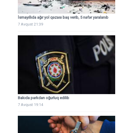
İsmayıllıda ağır yol qəzası baş verib, 5 nəfər yaralanıb
7 Avqust 21:39
Bakıda parkdan oğurluq edilib
7 Avqust 19:14