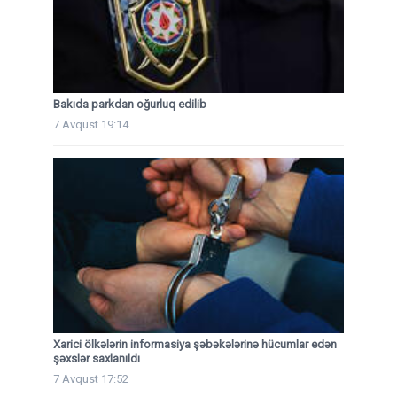
Bakıda parkdan oğurluq edilib
7 Avqust 19:14
Xarici ölkələrin informasiya şəbəkələrinə hücumlar edən
şəxslər saxlanıldı
7 Avqust 17:52