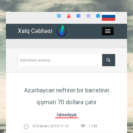
Xalq Cəbhəsi
Close
Siyasət
Azərbaycan neftinin bir barrelinin
İqtisadiyyat
qiyməti 70 dollara çatır
Dünya
İqtisadiyyat
Hadisə
10 Dekabr 2019 11:13
1 743