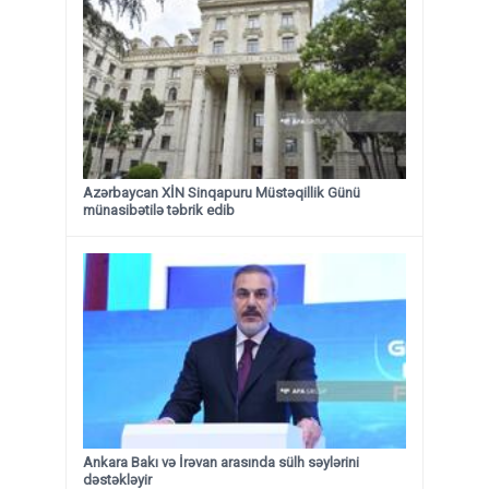
Azərbaycan XİN Sinqapuru Müstəqillik Günü
münasibətilə təbrik edib
Ankara Bakı və İrəvan arasında sülh səylərini
dəstəkləyir