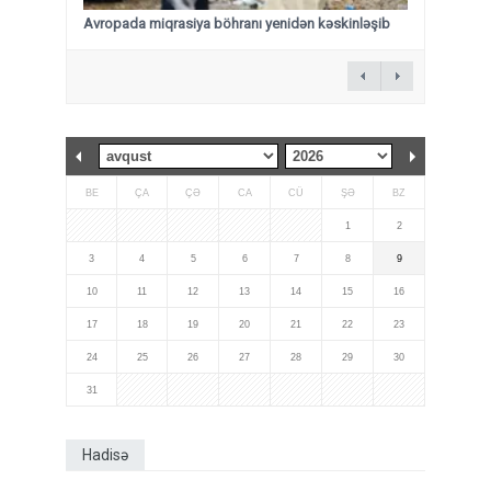
Avropada miqrasiya böhranı yenidən kəskinləşib
BE
ÇA
ÇƏ
CA
CÜ
ŞƏ
BZ
1
2
3
4
5
6
7
8
9
10
11
12
13
14
15
16
17
18
19
20
21
22
23
24
25
26
27
28
29
30
31
Hadisə