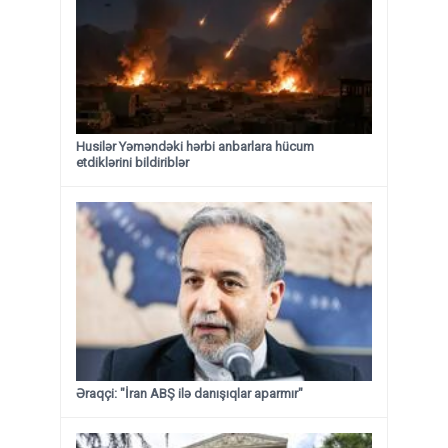
Husilər Yəməndəki hərbi anbarlara hücum
etdiklərini bildiriblər
Əraqçi: "İran ABŞ ilə danışıqlar aparmır"