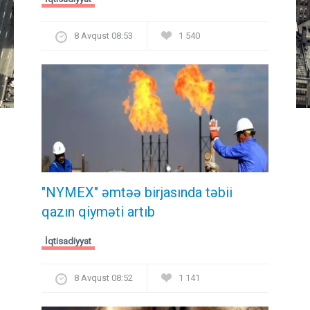
8 Avqust 08:53
1 540
"NYMEX" əmtəə birjasında təbii
qazın qiyməti artıb
İqtisadiyyat
8 Avqust 08:52
1 141