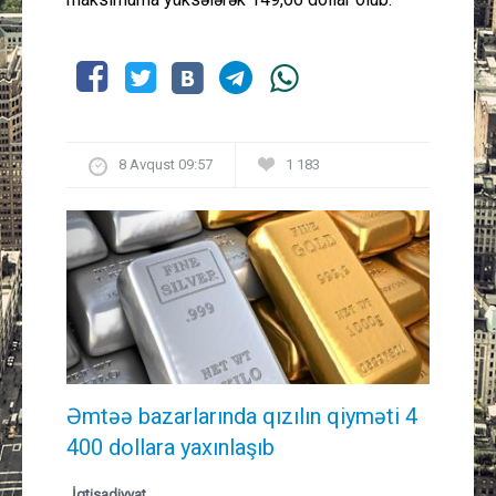
8 Avqust 09:57
1 183
Əmtəə bazarlarında qızılın qiyməti 4
400 dollara yaxınlaşıb
İqtisadiyyat