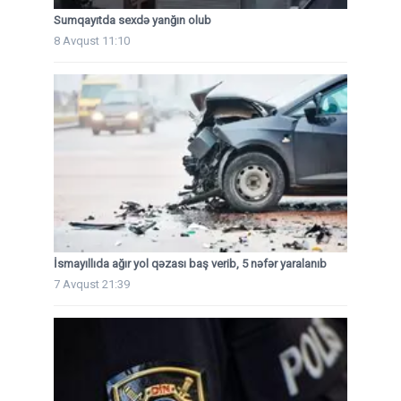
Sumqayıtda sexdə yanğın olub
8 Avqust 11:10
İsmayıllıda ağır yol qəzası baş verib, 5 nəfər yaralanıb
7 Avqust 21:39