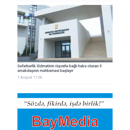
Səfərbərlik Xidmətinin rüşvətlə bağlı həbs olunan 3
əməkdaşının məhkəməsi başlayır
7 Avqust 17:06