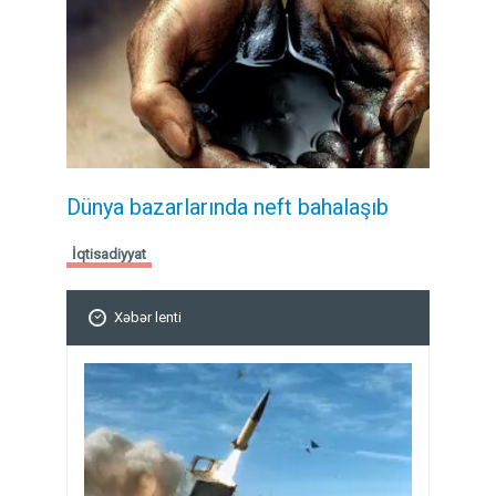
Dünya bazarlarında neft bahalaşıb
İqtisadiyyat
Xəbər lenti