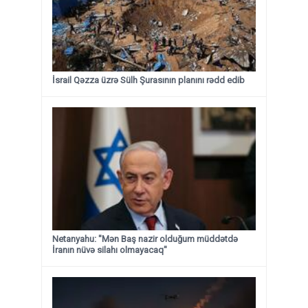
İsrail Qəzza üzrə Sülh Şurasının planını rədd edib
Netanyahu: "Mən Baş nazir olduğum müddətdə
İranın nüvə silahı olmayacaq"