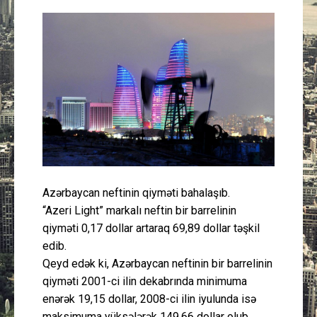
Güney Azərbaycan
Mədəniyyət
Müsahibə
İdman
Layihə
Azərbaycan neftinin qiyməti bahalaşıb.
Gündəm
“Azeri Light” markalı neftin bir barrelinin
qiyməti 0,17 dollar artaraq 69,89 dollar təşkil
Cəmiyyət
edib.
Qeyd edək ki, Azərbaycan neftinin bir barrelinin
Peşə etikası
qiyməti 2001-ci ilin dekabrında minimuma
enərək 19,15 dollar, 2008-ci ilin iyulunda isə
Əlaqə
maksimuma yüksələrək 149,66 dollar olub.