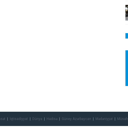
asət
İqtisadiyyat
Dünya
Hadisə
Güney Azərbaycan
Mədəniyyət
Müsah