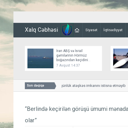
Xalq Cəbhəsi
Siyasət
İqtisadiyyat
İran ABŞ və İsrail
gəmilərinin Hörmüz
boğazından keçidini
bağlayır
7 Avqust 14:37
Bessent İranla 60 günlük atəşkəs imkanını istisna etməyib
Son dəqiqə
“Berlində keçirilən görüşü ümumi mənad
olar”