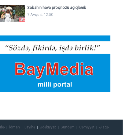
Sabahın hava proqnozu açıqlanıb
7 Avqust 12:50
ibə
İdman
Layihə
Ədəbiyyat
Gündəm
Cəmiyyət
Əlaqə