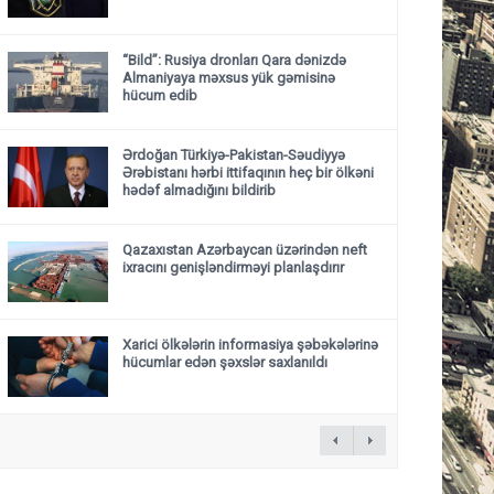
“Bild”: Rusiya dronları Qara dənizdə
Almaniyaya məxsus yük gəmisinə
hücum edib
Ərdoğan Türkiyə-Pakistan-Səudiyyə
Ərəbistanı hərbi ittifaqının heç bir ölkəni
hədəf almadığını bildirib
Qazaxıstan Azərbaycan üzərindən neft
ixracını genişləndirməyi planlaşdırır
Xarici ölkələrin informasiya şəbəkələrinə
hücumlar edən şəxslər saxlanıldı