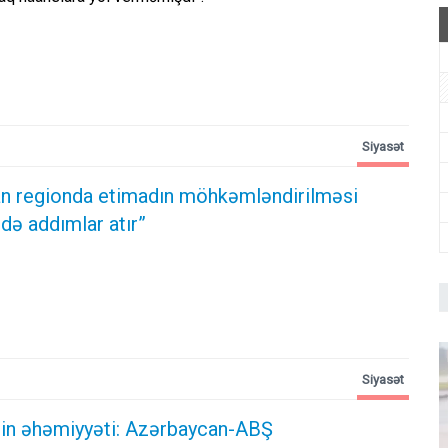
Siyasət
n regionda etimadın möhkəmləndirilməsi
də addımlar atır”
Siyasət
ərin əhəmiyyəti: Azərbaycan-ABŞ