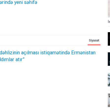
ərində yeni səhifə
İ
Siyasət
dəhlizinin açılması istiqamətində Ermənistan
dımlar atır”