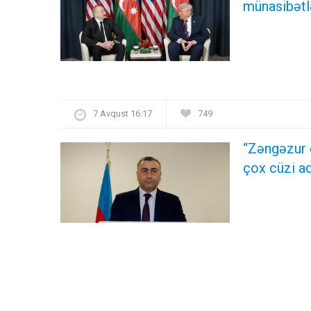
münasibətl
7 Avqust 16:17
749
“Zəngəzur 
çox cüzi ad