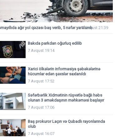
smayıllıda ağır yol qəzası baş verib, 5 nəfər yaralanıb
7 Avqust 21:39
Bakıda parkdan oğurluq edilib
7 Avqust 19:14
Xarici ölkələrin informasiya şəbəkələrinə
hücumlar edən şəxslər saxlanıldı
7 Avqust 17:52
Səfərbərlik Xidmətinin rüşvətlə bağlı həbs
olunan 3 əməkdaşının məhkəməsi başlayır
7 Avqust 17:06
Baş prokuror Laçın və Qubadlı rayonlarında
olub
7 Avqust 16:07