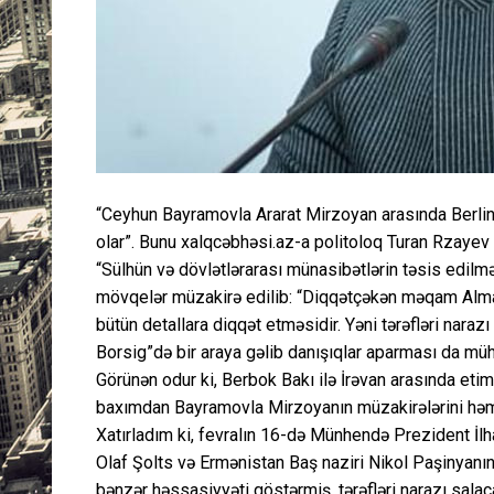
“Ceyhun Bayramovla Ararat Mirzoyan arasında Berl
olar”. Bunu xalqcəbhəsi.az-a politoloq Turan Rzayev de
“Sülhün və dövlətlərarası münasibətlərin təsis edilmə
mövqelər müzakirə edilib: “Diqqətçəkən məqam Almani
bütün detallara diqqət etməsidir. Yəni tərəfləri narazı
Borsig”də bir araya gəlib danışıqlar aparması da m
Görünən odur ki, Berbok Bakı ilə İrəvan arasında etim
baxımdan Bayramovla Mirzoyanın müzakirələrini həm 
Xatırladım ki, fevralın 16-də Münhendə Prezident İl
Olaf Şolts və Ermənistan Baş naziri Nikol Paşinyanın i
bənzər həssasiyyəti göstərmiş, tərəfləri narazı sala