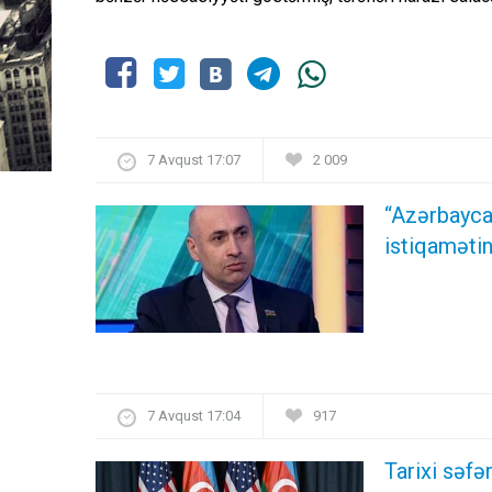
7 Avqust 17:07
2 009
“Azərbayca
istiqamətin
7 Avqust 17:04
917
Tarixi səf