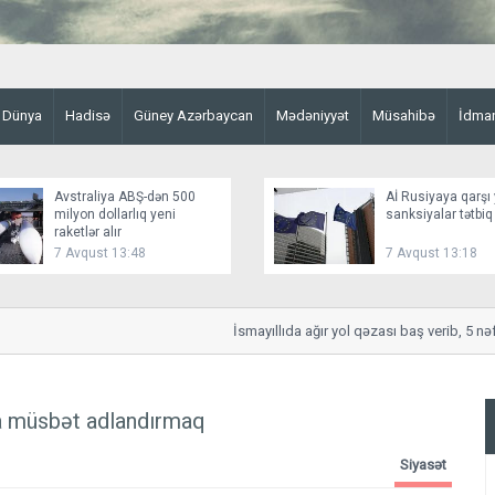
Dünya
Hadisə
Güney Azərbaycan
Mədəniyyət
Müsahibə
İdma
Avstraliya ABŞ-dən 500
Aİ Rusiyaya qarşı 
milyon dollarlıq yeni
sanksiyalar tətbiq
raketlər alır
7 Avqust 13:48
7 Avqust 13:18
İsmayıllıda ağır yol qəzası baş verib, 5 nəfər 
a müsbət adlandırmaq
Siyasət