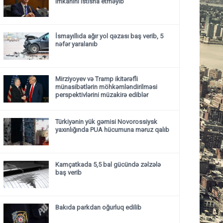
imkanını istisna etməyib
İsmayıllıda ağır yol qəzası baş verib, 5
nəfər yaralanıb
Mirziyoyev və Tramp ikitərəfli
münasibətlərin möhkəmləndirilməsi
perspektivlərini müzakirə ediblər
Türkiyənin yük gəmisi Novorossiysk
yaxınlığında PUA hücumuna məruz qalıb
Kamçatkada 5,5 bal gücündə zəlzələ
baş verib
Bakıda parkdan oğurluq edilib