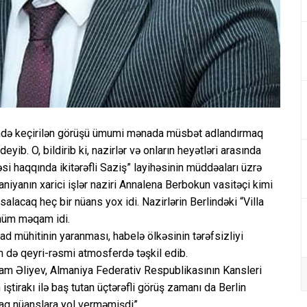
ində keçirilən görüşü ümumi mənada müsbət adlandırmaq
yib. O, bildirib ki, nazirlər və onların heyətləri arasında
si haqqında ikitərəfli Saziş” layihəsinin müddəaları üzrə
yanın xarici işlər naziri Annalena Berbokun vasitəçi kimi
 salacaq heç bir nüans yox idi. Nazirlərin Berlindəki “Villa
ühüm məqam idi.
ad mühitinin yaranması, habelə ölkəsinin tərəfsizliyi
də qeyri-rəsmi atmosferdə təşkil edib.
ham Əliyev, Almaniya Federativ Respublikasının Kansleri
ştirakı ilə baş tutan üçtərəfli görüş zamanı da Berlin
caq nüanslara yol verməmişdi”.