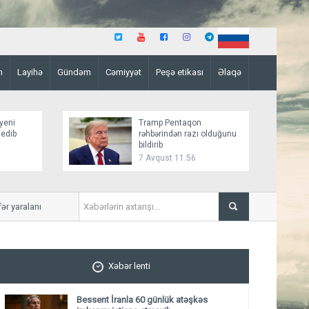
n
Layihə
Gündəm
Cəmiyyət
Peşə etikası
Əlaqə
yeni
Tramp Pentaqon
 edib
rəhbərindən razı olduğunu
bildirib
7 Avqust 11:56
yaralanıb
Mirziyoyev və Tramp ikitər
ediblər
Xəbər lenti
Bessent İranla 60 günlük atəşkəs