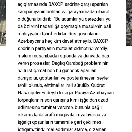
açıqlamasında BAXCP sədrinə qarşı aparılan
kampaniyanın böhtan və qarayaxmadan ibarət
olduğunu bildirib: "Bu adamlar ya qərəzdən, ya
da özlərini nadanlığa qoymaqla məsələnin əsil
mahiyyətini təhrif edirlər. Rus qoşunlarını
Azərbaycana heç kim dəvət etməyib. BAXCP
sədrinin partiyanın mətbuat xidmətinə verdiyi
məlum müsahibədə regionda və dünyada baş
verən proseslər, Dağlıq Qarabağ probleminin
həlli istiqəmatində bu günədək aparılan
danışıqlar, göstərilən və göstərilməyən səylər
təhlil olunub, ehtimallar irəli sürülüb. Qüdrət
Həsənquliyev deyib ki, əgər Rusiya Azərbaycan
torpaqlarının son qarışına kimi işğaldan azad
edilməsinə təminat verərsə, bununla bağlı
ölkəmizlə ikitərəfli müqavilə imzalayarsa və
işğalçı qoşunların tamamilə geri çəkilməsi
istiqamətində real addımlar atarsa, o zaman