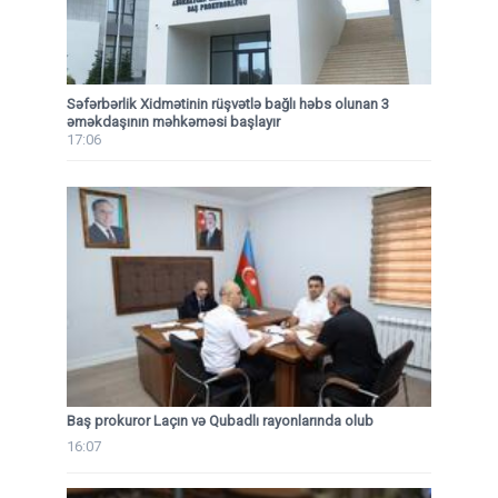
Səfərbərlik Xidmətinin rüşvətlə bağlı həbs olunan 3
əməkdaşının məhkəməsi başlayır
17:06
Baş prokuror Laçın və Qubadlı rayonlarında olub
16:07