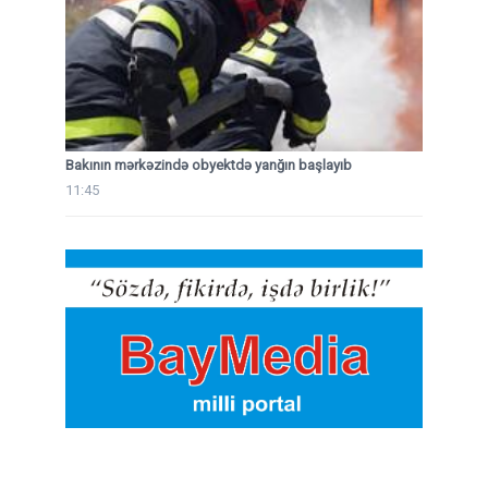
Bakının mərkəzində obyektdə yanğın başlayıb
11:45