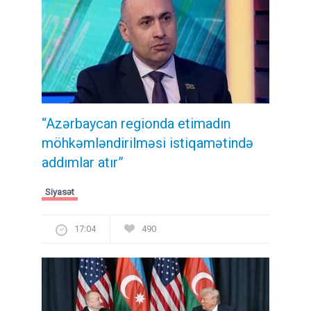
“Azərbaycan regionda etimadın
möhkəmləndirilməsi istiqamətində
addımlar atır”
Siyasət
17:04
490