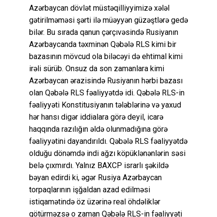
Azərbaycan dövlət müstəqilliyyimizə xələl
gətirilməməsi şərti ilə müəyyən güzəştlərə gedə
bilər. Bu sırada qanun çərçıvəsində Rusiyanın
Azərbaycanda təxminən Qəbələ RLS kimi bir
bazasının mövcud ola biləcəyi də ehtimal kimi
irəli sürüb. Onsuz da son zamanlara kimi
Azərbaycan ərazisində Rusiyanın hərbi bazası
olan Qəbələ RLS fəaliyyətdə idi. Qəbələ RLS-in
fəaliyyəti Konstitusiyanın tələblərinə və yaxud
hər hansı digər iddialara görə deyil, icarə
haqqında razılığın əldə olunmadığına görə
fəaliyyətini dayandırıldı. Qəbələ RLS fəaliyyətdə
olduğu dönəmdə indi ağzı köpüklənənlərin səsi
belə çıxmırdı. Yalnız BAXCP israrlı şəkildə
bəyan edirdi ki, əgər Rusiya Azərbaycan
torpaqlarının işğaldan azad edilməsi
istiqamətində öz üzərinə real öhdəliklər
götürməzsə o zaman Qəbələ RLS-in fəaliyyəti