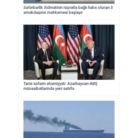
Səfərbərlik Xidmətinin rüşvətlə bağlı həbs olunan 3
əməkdaşının məhkəməsi başlayır
Tarixi səfərin əhəmiyyəti: Azərbaycan-ABŞ
münasibətlərində yeni səhifə