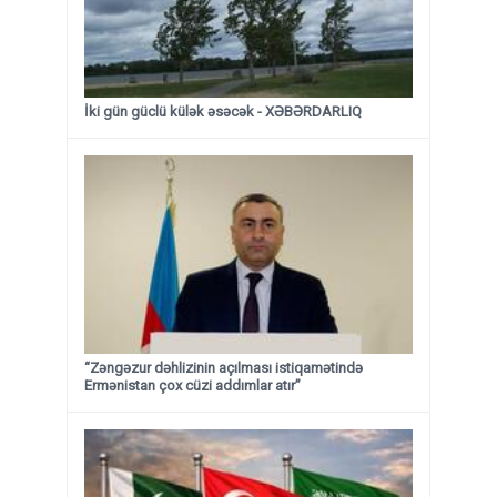
İki gün güclü külək əsəcək - XƏBƏRDARLIQ
“Zəngəzur dəhlizinin açılması istiqamətində
Ermənistan çox cüzi addımlar atır”