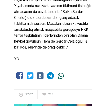
Xiyabanında rus zastavasının tikilməsi ilə bağlı
atmacasını da cavablandırıb: "Bəlkə Sərdar
Cəlaloğlu öz təcrübəsindən çıxış edərək
təkliflər irəli sürsün. Məsələn, desin ki, vaxtilə
əməkdaşlıq etmək məqsədilə görüşdüyü PKK
terror təşkilatının liderlərindən biri olan Dilana
heykəl qoyulsun. Həm də Sərdar Cəlaloğlu ilə
birlikdə, əllərində də oraq-çəkic..."
XC
17:07
238