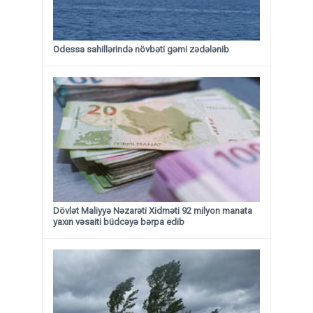
Odessa sahillərində növbəti gəmi zədələnib
Dövlət Maliyyə Nəzarəti Xidməti 92 milyon manata
yaxın vəsaiti büdcəyə bərpa edib