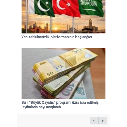
Yeni təhlükəsizlik platformasının başlanğıcı
Bu il "Böyük Qayıdış" proqramı üzrə icra edilmiş
layihələrin sayı açıqlanıb