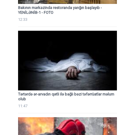
Bakının mərkəzində restoranda yanğın başlayıb
-
YENİLƏNİB-1 - FOTO
12:33
Tərtərdə ər-arvadın qətli ilə bağlı bəzi təfərrüatlar məlum
olub
11:47