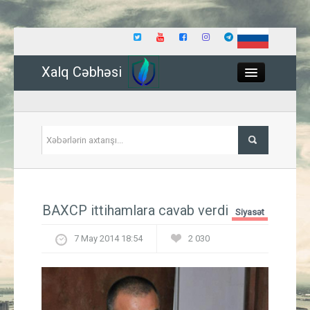
Xalq Cəbhəsi
Close
Siyasət
BAXCP ittihamlara cavab verdi
Siyasət
İqtisadiyyat
7 May 2014 18:54
2 030
Dünya
Hadisə