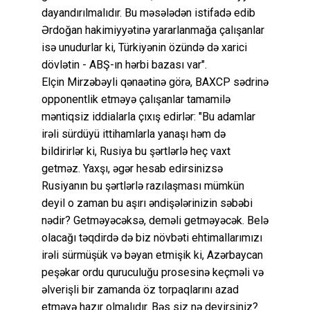
dayandırılmalıdır. Bu məsələdən istifadə edib
Ərdoğan hakimiyyətinə yararlanmağa çalışanlar
isə unudurlar ki, Türkiyənin özündə də xarici
dövlətin - ABŞ-ın hərbi bazası var".
Elçin Mirzəbəyli qənaətinə görə, BAXCP sədrinə
opponentlik etməyə çalışanlar tamamilə
məntiqsiz iddialarla çıxış edirlər: "Bu adamlar
irəli sürdüyü ittihamlarla yanaşı həm də
bildirirlər ki, Rusiya bu şərtlərlə heç vaxt
getməz. Yaxşı, əgər hesab edirsinizsə
Rusiyanın bu şərtlərlə razılaşması mümkün
deyil o zaman bu aşırı əndişələrinizin səbəbi
nədir? Getməyəcəksə, deməli getməyəcək. Belə
olacağı təqdirdə də biz növbəti ehtimallarımızı
irəli sürmüşük və bəyan etmişik ki, Azərbaycan
peşəkar ordu quruculuğu prosesinə keçməli və
əlverişli bir zamanda öz torpaqlarını azad
etməyə hazır olmalıdır. Bəs siz nə deyirsiniz?