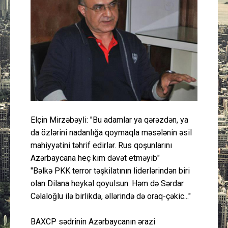
Güney Azərbaycan
Mədəniyyət
Müsahibə
İdman
Layihə
Elçin Mirzəbəyli: "Bu adamlar ya qərəzdən, ya
da özlərini nadanlığa qoymaqla məsələnin əsil
Gündəm
mahiyyətini təhrif edirlər. Rus qoşunlarını
Azərbaycana heç kim dəvət etməyib"
Cəmiyyət
"Bəlkə PKK terror təşkilatının liderlərindən biri
olan Dilana heykəl qoyulsun. Həm də Sərdar
Peşə etikası
Cəlaloğlu ilə birlikdə, əllərində də oraq-çəkic..."
Əlaqə
BAXCP sədrinin Azərbaycanın ərazi