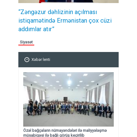
“Zəngəzur dəhlizinin açılması
istiqamətində Ermənistan çox cüzi
addımlar atır”
Siyasət
Xəbər lenti
Özəl bağçaların nümayəndələri ilə maliyyələşmə
müsabiqəsi ilə bağlı görüş keçirilib