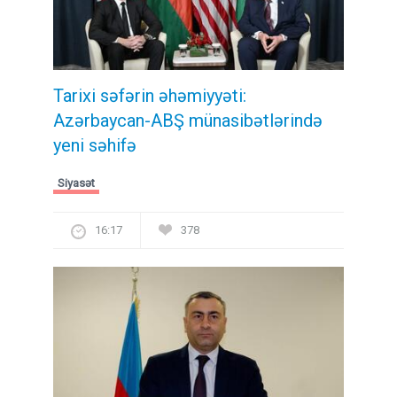
Tarixi səfərin əhəmiyyəti:
Azərbaycan-ABŞ münasibətlərində
yeni səhifə
Siyasət
16:17
378