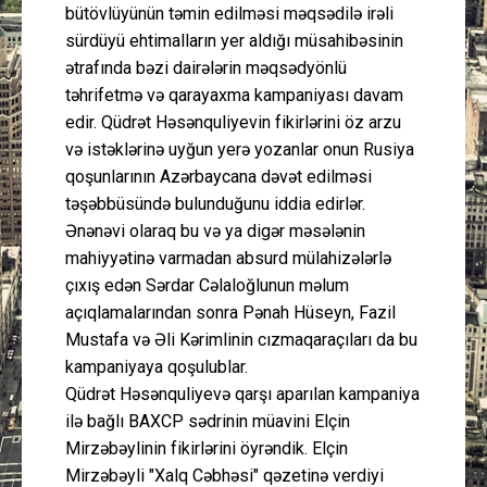
bütövlüyünün təmin edilməsi məqsədilə irəli
sürdüyü ehtimalların yer aldığı müsahibəsinin
ətrafında bəzi dairələrin məqsədyönlü
təhrifetmə və qarayaxma kampaniyası davam
edir. Qüdrət Həsənquliyevin fikirlərini öz arzu
və istəklərinə uyğun yerə yozanlar onun Rusiya
qoşunlarının Azərbaycana dəvət edilməsi
təşəbbüsündə bulunduğunu iddia edirlər.
Ənənəvi olaraq bu və ya digər məsələnin
mahiyyətinə varmadan absurd mülahizələrlə
çıxış edən Sərdar Cəlaloğlunun məlum
açıqlamalarından sonra Pənah Hüseyn, Fazil
Mustafa və Əli Kərimlinin cızmaqaraçıları da bu
kampaniyaya qoşulublar.
Qüdrət Həsənquliyevə qarşı aparılan kampaniya
ilə bağlı BAXCP sədrinin müavini Elçin
Mirzəbəylinin fikirlərini öyrəndik. Elçin
Mirzəbəyli "Xalq Cəbhəsi" qəzetinə verdiyi