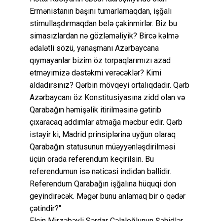
Ermənistanın başını tumarlamaqdan, işğalı
stimullaşdırmaqdan belə çəkinmirlər. Biz bu
simasızlardan nə gözləməliyik? Bircə kəlmə
ədalətli sözü, yanaşmanı Azərbaycana
qıymayanlar bizim öz torpaqlarımızı azad
etməyimizə dəstəkmi verəcəklər? Kimi
aldadırsınız? Qərbin mövqeyi ortalıqdadır. Qərb
Azərbaycanı öz Konstitusiyasına zidd olan və
Qarabağın həmişəlik itirilməsinə gətirib
çıxaracaq addımlar atmağa məcbur edir. Qərb
istəyir ki, Madrid prinsiplərinə uyğun olaraq
Qarabağın statusunun müəyyənləşdirilməsi
üçün orada referendum keçirilsin. Bu
referendumun isə nəticəsi indidən bəllidir.
Referendum Qarabağın işğalına hüquqi don
geyindirəcək. Məgər bunu anlamaq bir o qədər
çətindir?"
Elçin Mirzəbəyli Sərdar Cəlaloğlunun Şəhidlər