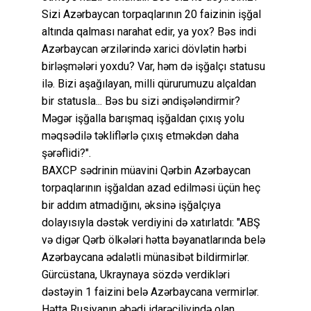
Sizi Azərbaycan torpaqlarının 20 faizinin işğal
altında qalması narahat edir, ya yox? Bəs indi
Azərbaycan ərzilərində xarici dövlətin hərbi
birləşmələri yoxdu? Var, həm də işğalçı statusu
ilə. Bizi aşağılayan, milli qürurumuzu alçaldan
bir statusla... Bəs bu sizi əndişələndirmir?
Məgər işğalla barışmaq işğaldan çıxış yolu
məqsədilə təkliflərlə çıxış etməkdən daha
şərəflidi?".
BAXCP sədrinin müavini Qərbin Azərbaycan
torpaqlarının işğaldan azad edilməsi üçün heç
bir addım atmadığını, əksinə işğalçıya
dolayısıyla dəstək verdiyini də xatırlatdı: "ABŞ
və digər Qərb ölkələri hətta bəyanatlarında belə
Azərbaycana ədalətli münasibət bildirmirlər.
Gürcüstana, Ukraynaya sözdə verdikləri
dəstəyin 1 faizini belə Azərbaycana vermirlər.
Hətta Rusiyanın əbədi idarəçiliyində olan