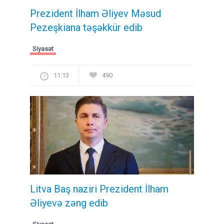
Prezident İlham Əliyev Məsud
Pezeşkiana təşəkkür edib
Siyasət
11:13
490
Litva Baş naziri Prezident İlham
Əliyevə zəng edib