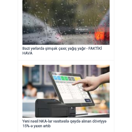
Bəzi yerlərdə şimşək çaxır, yağış yağır - FAKTİKİ
HAVA
Yeni nəsil NKA-lar vasitəsilə qeydə alınan dövriyyə
15%-ə yaxın artıb