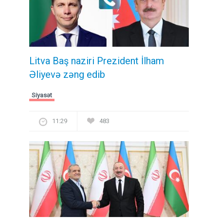
Litva Baş naziri Prezident İlham
Əliyevə zəng edib
Siyasət
11:29
483