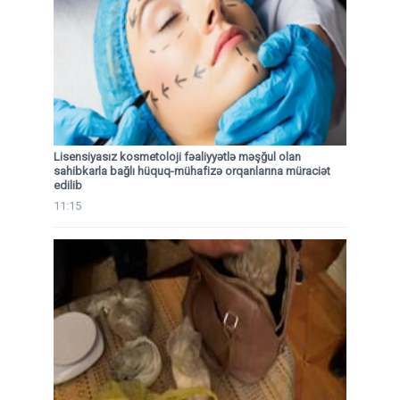
Lisensiyasız kosmetoloji fəaliyyətlə məşğul olan
sahibkarla bağlı hüquq-mühafizə orqanlarına müraciət
edilib
11:15