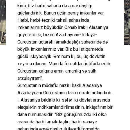
kimi, biz hərbi sahədə də əməkdaşlığı
gücləndiririk. Bunun üçün geniş imkanlar var.
Hərbi, hərbi-texniki təhsil sahəsində
imkanlarımız böyükdür. Cənab İrakli Alasaniya
qeyd etdi ki, bizim Azərbaycan-Türkiyə-
Gürcüstan üçtərəfli əməkdaşlığı sahəsində də
böyük imkanlarımız var. Biz bu istiqamətdə
güclü işləyəcəyik. Əminəm ki, bu, üç dövlətin
xeyrinə olacaq. Mən də fürsətdən istifadə edib
Gürcüstan xalqına əmin-amanlıq və sülh
arzulayıram".
Gürcüstanın müdafiə naziri İrakli Alasaniya
Azərbaycanı Gürcüstanın tarixi dostu adlandırıb.
İ. Alasaniya bildirib ki, səfər iki dövlət arasında
əlaqələrin möhkəmləndirilməsinin, inkişafının bir
daha nümunəsidir: "Biz görüşümüzdə iki ölkə
arasında hərbi əməkdaşlıq, hərbi sənaye
sahəsində əməkdaşlıq, ikitərəfli formatda