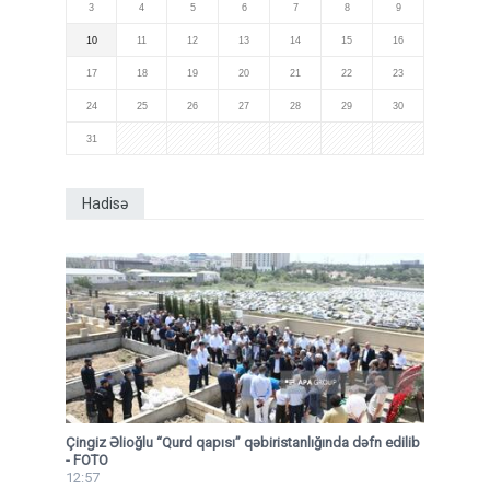
3
4
5
6
7
8
9
10
11
12
13
14
15
16
17
18
19
20
21
22
23
24
25
26
27
28
29
30
31
Hadisə
Çingiz Əlioğlu “Qurd qapısı” qəbiristanlığında dəfn edilib
- FOTO
12:57