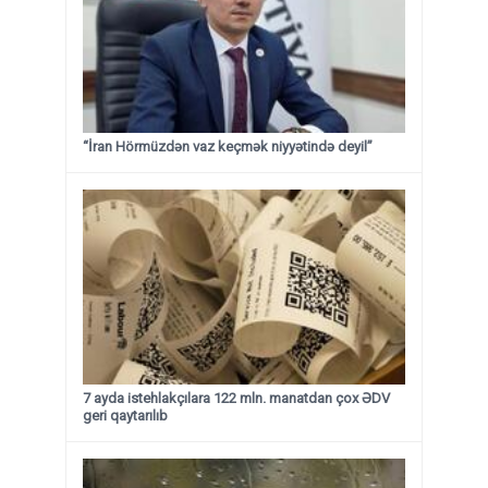
“İran Hörmüzdən vaz keçmək niyyətində deyil”
7 ayda istehlakçılara 122 mln. manatdan çox ƏDV
geri qaytarılıb