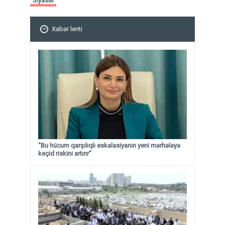
Siyasət
Xəbər lenti
“Bu hücum qarşılıqlı eskalasiyanın yeni mərhələyə
keçid riskini artırır”