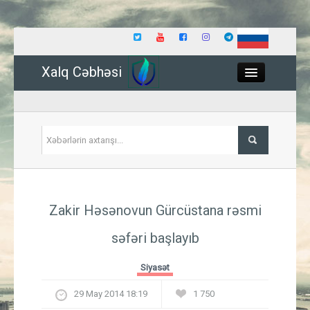
Xalq Cəbhəsi
Close
Siyasət
Zakir Həsənovun Gürcüstana rəsmi
İqtisadiyyat
səfəri başlayıb
Dünya
Siyasət
Hadisə
29 May 2014 18:19
1 750