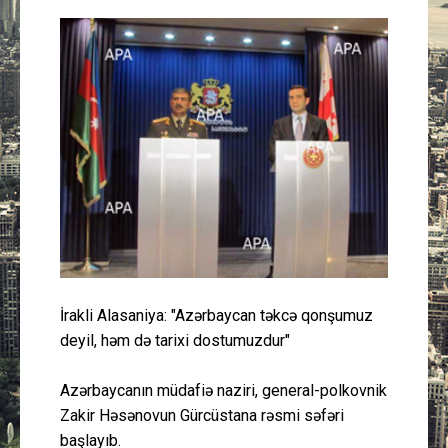
Güney Azərbaycan
Mədəniyyət
Müsahibə
İdman
Layihə
Gündəm
İrakli Alasaniya: "Azərbaycan təkcə qonşumuz
Cəmiyyət
deyil, həm də tarixi dostumuzdur"
Peşə etikası
Azərbaycanın müdafiə naziri, general-polkovnik
Zakir Həsənovun Gürcüstana rəsmi səfəri
Əlaqə
başlayıb.