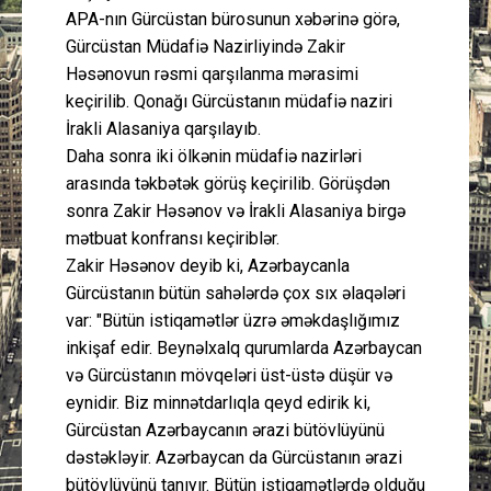
APA-nın Gürcüstan bürosunun xəbərinə görə,
Gürcüstan Müdafiə Nazirliyində Zakir
Həsənovun rəsmi qarşılanma mərasimi
keçirilib. Qonağı Gürcüstanın müdafiə naziri
İrakli Alasaniya qarşılayıb.
Daha sonra iki ölkənin müdafiə nazirləri
arasında təkbətək görüş keçirilib. Görüşdən
sonra Zakir Həsənov və İrakli Alasaniya birgə
mətbuat konfransı keçiriblər.
Zakir Həsənov deyib ki, Azərbaycanla
Gürcüstanın bütün sahələrdə çox sıx əlaqələri
var: "Bütün istiqamətlər üzrə əməkdaşlığımız
inkişaf edir. Beynəlxalq qurumlarda Azərbaycan
və Gürcüstanın mövqeləri üst-üstə düşür və
eynidir. Biz minnətdarlıqla qeyd edirik ki,
Gürcüstan Azərbaycanın ərazi bütövlüyünü
dəstəkləyir. Azərbaycan da Gürcüstanın ərazi
bütövlüyünü tanıyır. Bütün istiqamətlərdə olduğu