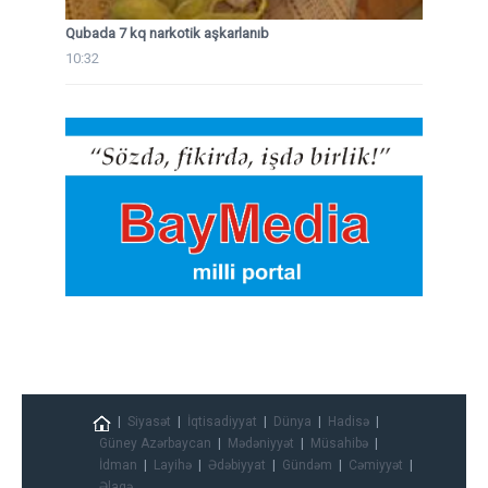
Qubada 7 kq narkotik aşkarlanıb
10:32
Siyasət
İqtisadiyyat
Dünya
Hadisə
Güney Azərbaycan
Mədəniyyət
Müsahibə
İdman
Layihə
Ədəbiyyat
Gündəm
Cəmiyyət
Əlaqə