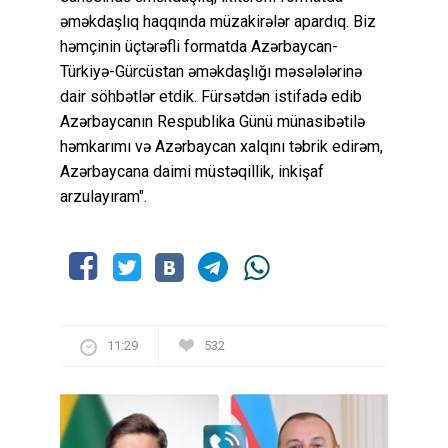
əməkdaşlıq haqqında müzakirələr apardıq. Biz
həmçinin üçtərəfli formatda Azərbaycan-
Türkiyə-Gürcüstan əməkdaşlığı məsələlərinə
dair söhbətlər etdik. Fürsətdən istifadə edib
Azərbaycanın Respublika Günü münasibətilə
həmkarımı və Azərbaycan xalqını təbrik edirəm,
Azərbaycana daimi müstəqillik, inkişaf
arzulayıram".
11:29
532