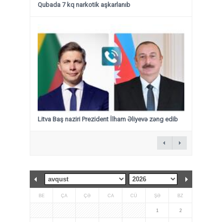
Qubada 7 kq narkotik aşkarlanıb
Litva Baş naziri Prezident İlham Əliyevə zəng edib
BE
ÇA
ÇƏ
CA
CÜ
ŞƏ
BZ
1
2