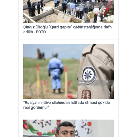
Çingiz Əlioğlu “Qurd qapısı” qəbiristanlığında dəfn
edilib
- FOTO
“Rusiyanın nüvə silahından istifadə etməsi çox da
real görünmür”