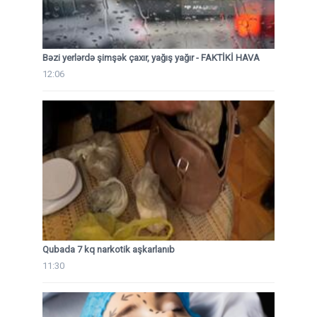
Bəzi yerlərdə şimşək çaxır, yağış yağır - FAKTİKİ HAVA
12:06
Qubada 7 kq narkotik aşkarlanıb
11:30