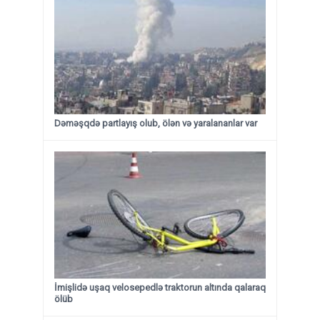
Dəməşqdə partlayış olub, ölən və yaralananlar var
İmişlidə uşaq velosepedlə traktorun altında qalaraq
ölüb