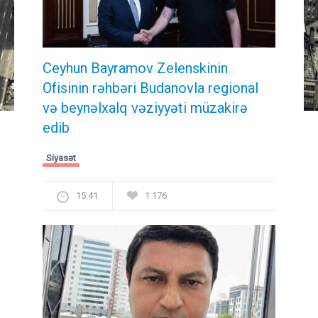
Ceyhun Bayramov Zelenskinin
Ofisinin rəhbəri Budanovla regional
və beynəlxalq vəziyyəti müzakirə
edib
Siyasət
15:41
1 176