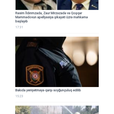
Rasim İldırımzadə, Zaur Mirzəzadə və Qoşqar
Məmmədovun apellyasiya şikayəti üzrə məhkəmə
başlayıb
17:31
Bakıda yeniyetməyə qarşı soyğunçuluq edilib
15:23