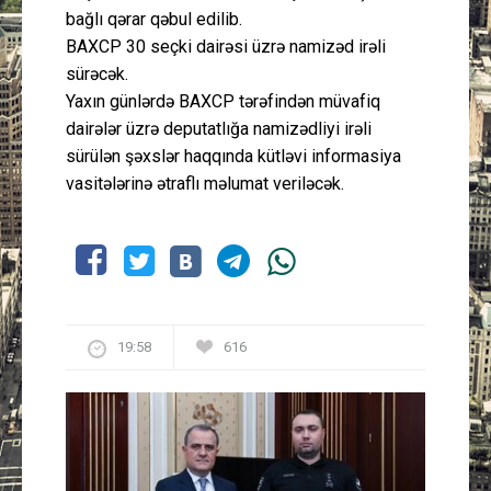
bağlı qərar qəbul edilib.
BAXCP 30 seçki dairəsi üzrə namizəd irəli
sürəcək.
Yaxın günlərdə BAXCP tərəfindən müvafiq
dairələr üzrə deputatlığa namizədliyi irəli
sürülən şəxslər haqqında kütləvi informasiya
vasitələrinə ətraflı məlumat veriləcək.
19:58
616