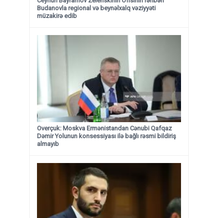
Ceyhun Bayramov Zelenskinin Ofisinin rəhbəri
Budanovla regional və beynəlxalq vəziyyəti
müzakirə edib
Overçuk: Moskva Ermənistandan Cənubi Qafqaz
Dəmir Yolunun konsessiyası ilə bağlı rəsmi bildiriş
almayıb