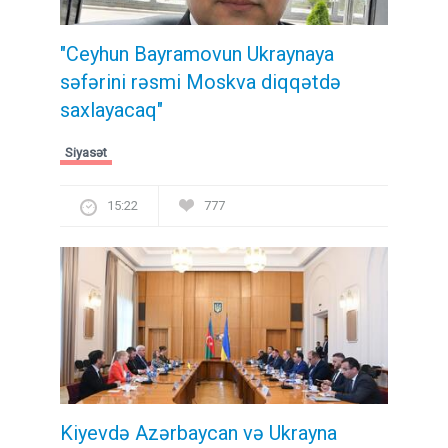
"Ceyhun Bayramovun Ukraynaya
səfərini rəsmi Moskva diqqətdə
saxlayacaq"
Siyasət
15:22
777
Kiyevdə Azərbaycan və Ukrayna