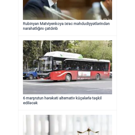
Rubinyan Matviyenkoya ixrac məhdudiyyətlərindən
narahatlığını çatdırıb
6 marşrutun hərəkəti alternativ küçələrlə təşkil
ediləcək