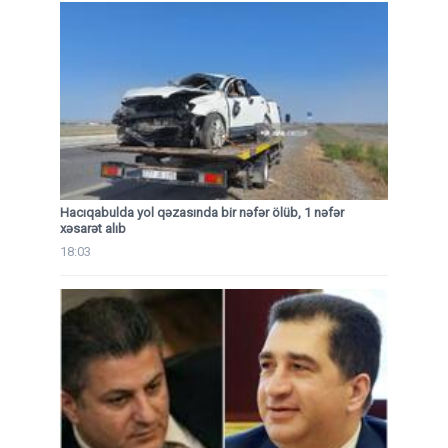
Hacıqabulda yol qəzasında bir nəfər ölüb, 1 nəfər
xəsarət alıb
18:03