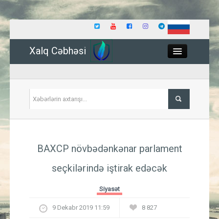
Xalq Cəbhəsi
Close
Siyasət
BAXCP növbədənkənar parlament
İqtisadiyyat
seçkilərində iştirak edəcək
Dünya
Siyasət
Hadisə
9 Dekabr 2019 11:59
8 827