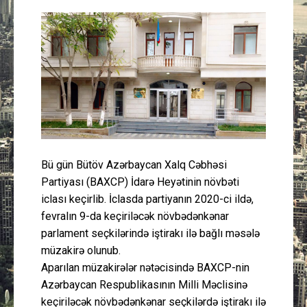
Güney Azərbaycan
Mədəniyyət
Müsahibə
İdman
Layihə
Bü gün Bütöv Azərbaycan Xalq Cəbhəsi
Partiyası (BAXCP) İdarə Heyətinin növbəti
Gündəm
iclası keçirlib. İclasda partiyanın 2020-ci ildə,
fevralın 9-da keçiriləcək növbədənkənar
Cəmiyyət
parlament seçkilərində iştirakı ilə bağlı məsələ
müzakirə olunub.
Peşə etikası
Aparılan müzakirələr nətəcisində BAXCP-nin
Azərbaycan Respublikasının Milli Məclisinə
Əlaqə
keçiriləcək növbədənkənar seçkilərdə iştirakı ilə