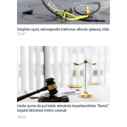
İmişlidə uşaq velosepedlə traktorun altında qalaraq ölüb
20:47
Hədə-qorxu ilə pul tələb etməkdə təqsirləndirilən "Bəniz"
ləqəbli tiktokerə hökm oxunub
18:20