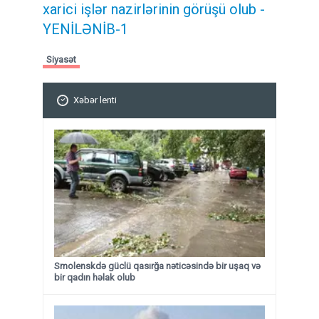
xarici işlər nazirlərinin görüşü olub -
YENİLƏNİB-1
Siyasət
Xəbər lenti
Smolenskdə güclü qasırğa nəticəsində bir uşaq və
bir qadın həlak olub