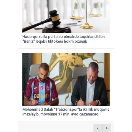
Hədə-qorxu ilə pul tələb etməkdə təqsirləndirilən
"Bəniz" ləqəbli tiktokerə hökm oxunub
Məhəmməd Salah “Trabzonspor”la iki illik müqavilə
imzalayıb, mövsümə 17 mln. avro qazanacaq