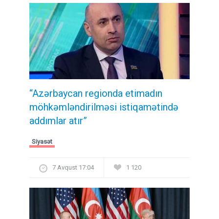
“Azərbaycan regionda etimadın
möhkəmləndirilməsi istiqamətində
addımlar atır”
Siyasət
7 Avqust 17:04
1 120