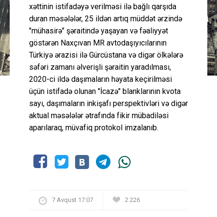
xəttinin istifadəyə verilməsi ilə bağlı qarşıda
duran məsələlər, 25 ildən artıq müddət ərzində
"mühasirə" şəraitində yaşayan və fəaliyyət
göstərən Naxçıvan MR avtodaşıyıcılarının
Türkiyə ərazisi ilə Gürcüstana və digər ölkələrə
səfəri zamanı əlverişli şəraitin yaradılması,
2020-ci ildə daşımaların həyata keçirilməsi
üçün istifadə olunan "İcazə" blanklarının kvota
sayı, daşımaların inkişafı perspektivləri və digər
aktual məsələlər ətrafında fikir mübadiləsi
aparılaraq, müvafiq protokol imzalanıb.
7 Avqust 17:07
2 226