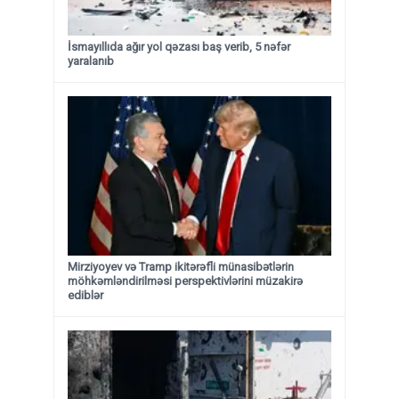
İsmayıllıda ağır yol qəzası baş verib, 5 nəfər
yaralanıb
Mirziyoyev və Tramp ikitərəfli münasibətlərin
möhkəmləndirilməsi perspektivlərini müzakirə
ediblər