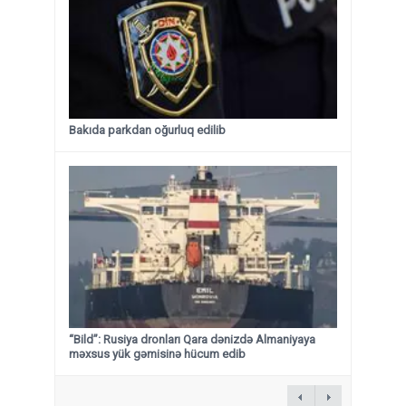
Bakıda parkdan oğurluq edilib
“Bild”: Rusiya dronları Qara dənizdə Almaniyaya
məxsus yük gəmisinə hücum edib