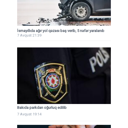
İsmayıllıda ağır yol qəzası baş verib, 5 nəfər yaralanıb
7 Avqust 21:39
Bakıda parkdan oğurluq edilib
7 Avqust 19:14