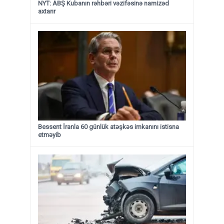
NYT: ABŞ Kubanın rəhbəri vəzifəsinə namizəd
axtarır
Bessent İranla 60 günlük atəşkəs imkanını istisna
etməyib