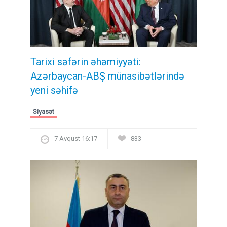
Tarixi səfərin əhəmiyyəti:
Azərbaycan-ABŞ münasibətlərində
yeni səhifə
Siyasət
7 Avqust 16:17
833