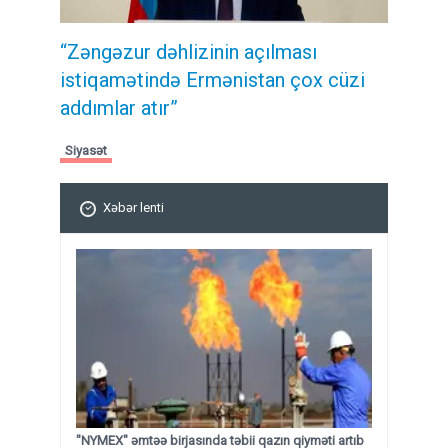
“Zəngəzur dəhlizinin açılması
istiqamətində Ermənistan çox cüzi
addımlar atır”
Siyasət
Xəbər lenti
"NYMEX" əmtəə birjasında təbii qazın qiyməti artıb