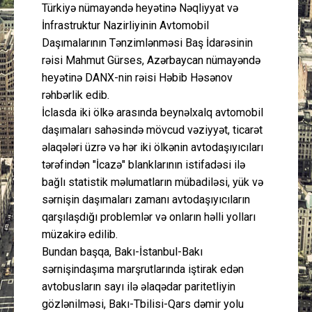
Türkiyə nümayəndə heyətinə Nəqliyyat və
İnfrastruktur Nazirliyinin Avtomobil
Daşımalarının Tənzimlənməsi Baş İdarəsinin
rəisi Mahmut Gürses, Azərbaycan nümayəndə
heyətinə DANX-nin rəisi Həbib Həsənov
rəhbərlik edib.
İclasda iki ölkə arasında beynəlxalq avtomobil
daşımaları sahəsində mövcud vəziyyət, ticarət
əlaqələri üzrə və hər iki ölkənin avtodaşıyıcıları
tərəfindən "İcazə" blanklarının istifadəsi ilə
bağlı statistik məlumatların mübadiləsi, yük və
sərnişin daşımaları zamanı avtodaşıyıcıların
qarşılaşdığı problemlər və onların həlli yolları
müzakirə edilib.
Bundan başqa, Bakı-İstanbul-Bakı
sərnişindaşıma marşrutlarında iştirak edən
avtobusların sayı ilə əlaqədar paritetliyin
gözlənilməsi, Bakı-Tbilisi-Qars dəmir yolu