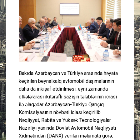
Güney Azərbaycan
Mədəniyyət
Müsahibə
İdman
Layihə
Bakıda Azərbaycan və Türkiyə arasında həyata
keçirilən beynəlxalq avtomobil daşımalarının
Gündəm
daha da inkişaf etdirilməsi, eyni zamanda
ölkələrarası ikitərəfli sazişin tələblərinin icrası
Cəmiyyət
ilə əlaqədar Azərbaycan-Türkiyə Qarışıq
Komissiyasının növbəti iclası keçirilib.
Peşə etikası
Nəqliyyat, Rabitə və Yüksək Texnologiyalar
Nazirliyi yanında Dövlət Avtomobil Nəqliyyatı
Xidmətindən (DANX) verilən məlumata görə,
Əlaqə