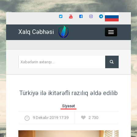
Xalq Cəbhəsi
Close
Siyasət
Türkiyə ilə ikitərəfli razılıq əldə edilib
İqtisadiyyat
Siyasət
Dünya
9 Dekabr 2019 17:39
2 730
Hadisə