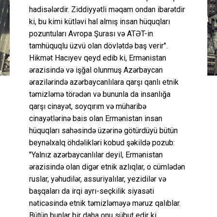
hadisələrdir. Ziddiyyətli məqam ondan ibarətdir
ki, bu kimi kütləvi hal almış insan hüquqları
pozuntuları Avropa Şurası və ATƏT-in
tamhüquqlu üzvü olan dövlətdə baş verir".
Hikmət Hacıyev qeyd edib ki, Ermənistan
ərazisində və işğal olunmuş Azərbaycan
ərazilərində azərbaycanlılara qarşı qanlı etnik
təmizləmə törədən və bununla da insanlığa
qarşı cinayət, soyqırım və müharibə
cinayətlərinə bais olan Ermənistan insan
hüquqları sahəsində üzərinə götürdüyü bütün
beynəlxalq öhdəlikləri kobud şəkildə pozub:
"Yalnız azərbaycanlılar deyil, Ermənistan
ərazisində olan digər etnik azlıqlar, o cümlədən
ruslar, yəhudilər, assuriyalılar, yezidilər və
başqaları da irqi ayrı-seçkilik siyasəti
nəticəsində etnik təmizləməyə məruz qalıblar.
Bütün bunlar bir daha onu sübut edir ki,