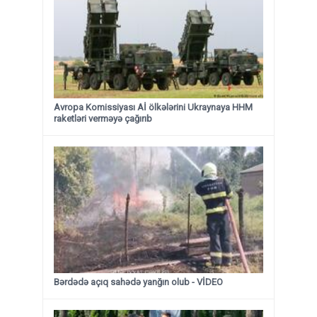
Avropa Komissiyası Aİ ölkələrini Ukraynaya HHM
raketləri verməyə çağırıb
Bərdədə açıq sahədə yanğın olub - VİDEO