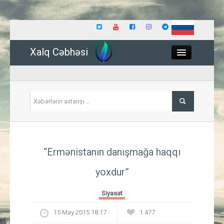
Xalq Cəbhəsi
Close
Siyasət
“Ermənistanın danışmağa haqqı
İqtisadiyyat
yoxdur”
Dünya
Siyasət
Hadisə
15 May 2015 18:17
1 477