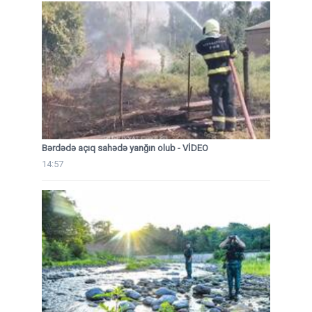
Bərdədə açıq sahədə yanğın olub - VİDEO
14:57