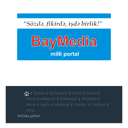
Siyasət
İqtisadiyyat
Dünya
Hadisə
Güney Azərbaycan
Mədəniyyət
Müsahibə
İdman
Layihə
Ədəbiyyat
Gündəm
Cəmiyyət
Əlaqə
İstifadə şərtləri