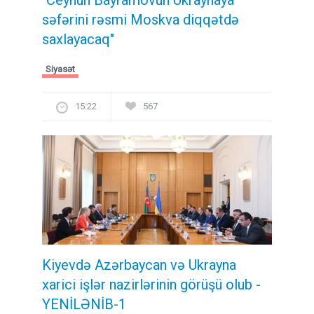
səfərini rəsmi Moskva diqqətdə
saxlayacaq"
Siyasət
15:22
567
Kiyevdə Azərbaycan və Ukrayna
xarici işlər nazirlərinin görüşü olub -
YENİLƏNİB-1