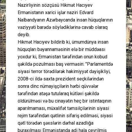
Nazirliyinin sözçüsü Hikmət Hacıyev
Ermənistanın xarici işlər naziri Edvard
Nalbandyanın Azərbaycanda insan hüquqlarının
vəziyyəti barədə söylədiklərinə cavab olaraq
deyib.
Hikmət Hacıyev bildirib ki, ümumdünya insan
hüquqları bəyannaməsinin elə bir müddəası
yoxdur ki, Ermənistan tərəfindən onun kobud
şəkildə pozulması baş verməsin: "Parlamentdə
siyasi terror törədilərək hakimiyyət dəyişikliyi,
2008-ci ildə saxta prezident seçkilərindən
sonra dinc nümayişçilərin hərbi qüvvələr
tərəfindən atəşə tutularaq kütləvi şəkildə
öldürülməsi və bu cinayətin heç bir istintaqının
aparılmaması, müxalifət təmsilçilərinin siyasi
rejim tərəfindən qətlinin sifariş edilməsi, siyasi
qətl törədən şəxslərin dərhal azadlığa
buraxılması Ermənistanda adi hala çevrilmiş