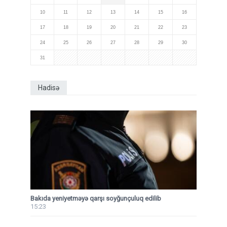
10
11
12
13
14
15
16
17
18
19
20
21
22
23
24
25
26
27
28
29
30
31
Hadisə
Bakıda yeniyetməyə qarşı soyğunçuluq edilib
15:23