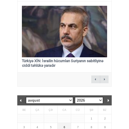
Türkiyə XİN: İsrailin hücumları Suriyanın sabitliyinə
ciddi təhlükə yaradır
BE
ÇA
ÇƏ
CA
CÜ
ŞƏ
BZ
1
2
3
4
5
6
7
8
9