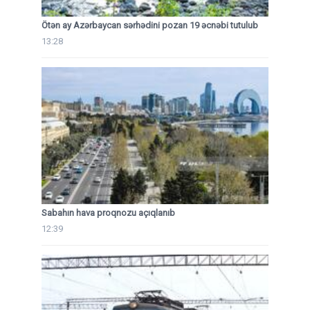
Ötən ay Azərbaycan sərhədini pozan 19 əcnəbi tutulub
13:28
Sabahın hava proqnozu açıqlanıb
12:39