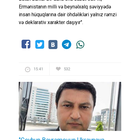
Ermənistanın milli və beynəlxalq səviyyədə
insan hüquqlarına dair öhdəlikləri yalnız rəmzi
və deklarativ xarakter daşıyır".
15:41
532
"Ceyhun Bayramovun Ukraynaya