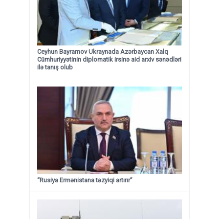
Ceyhun Bayramov Ukraynada Azərbaycan Xalq
Cümhuriyyətinin diplomatik irsinə aid arxiv sənədləri
ilə tanış olub
“Rusiya Ermənistana təzyiqi artırır”