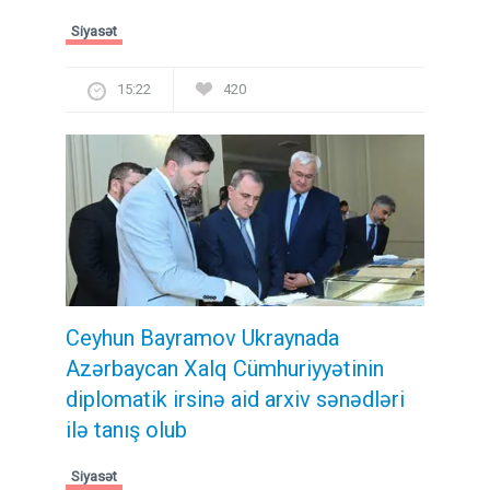
Siyasət
15:22
420
Ceyhun Bayramov Ukraynada
Azərbaycan Xalq Cümhuriyyətinin
diplomatik irsinə aid arxiv sənədləri
ilə tanış olub
Siyasət