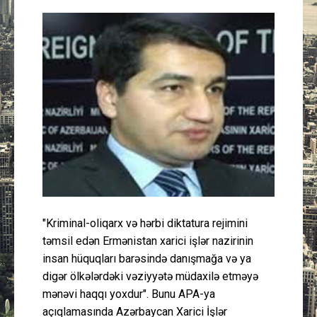
Güney Azərbaycan
Mədəniyyət
Müsahibə
İdman
Layihə
Gündəm
"Kriminal-oliqarx və hərbi diktatura rejimini
Cəmiyyət
təmsil edən Ermənistan xarici işlər nazirinin
insan hüquqları barəsində danışmağa və ya
Peşə etikası
digər ölkələrdəki vəziyyətə müdaxilə etməyə
mənəvi haqqı yoxdur". Bunu APA-ya
Əlaqə
açıqlamasında Azərbaycan Xarici İşlər