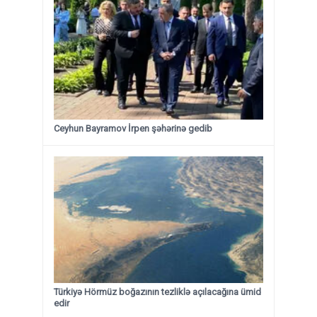
Ceyhun Bayramov İrpen şəhərinə gedib
Türkiyə Hörmüz boğazının tezliklə açılacağına ümid
edir