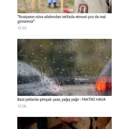
“Rusiyanın nüvə silahından istifadə etməsi çox da real
görünmür”
12:55
Bəzi yerlərdə şimşək çaxır, yağış yağır - FAKTİKİ HAVA
12:06