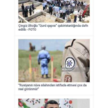
Çingiz Əlioğlu “Qurd qapısı” qəbiristanlığında dəfn
edilib
- FOTO
“Rusiyanın nüvə silahından istifadə etməsi çox da
real görünmür”