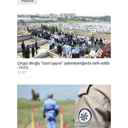
Hadisə
Çingiz Əlioğlu “Qurd qapısı” qəbiristanlığında dəfn edilib
- FOTO
12:57