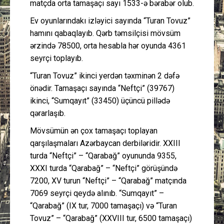
matçda orta tamaşaçı sayı 1533-ə bərabər olub.
Ev oyunlarındakı izləyici sayında “Turan Tovuz”
hamını qabaqlayıb. Qərb təmsilçisi mövsüm
ərzində 78500, orta hesabla hər oyunda 4361
seyrçi toplayıb.
“Turan Tovuz” ikinci yerdən təxminən 2 dəfə
önədir. Tamaşaçı sayında “Neftçi” (39767)
ikinci, “Sumqayıt” (33450) üçüncü pillədə
qərarlaşıb.
Mövsümün ən çox tamaşaçı toplayan
qarşılaşmaları Azərbaycan derbiləridir. XXIII
turda “Neftçi” – “Qarabağ” oyununda 9355,
XXXI turda “Qarabağ” – “Neftçi” görüşündə
7200, XV turun “Neftçi” – “Qarabağ” matçında
7069 seyrçi qeydə alınıb. “Sumqayıt” –
“Qarabağ” (IX tur, 7000 tamaşaçı) və “Turan
Tovuz” – “Qarabağ” (XXVIII tur, 6500 tamaşaçı)