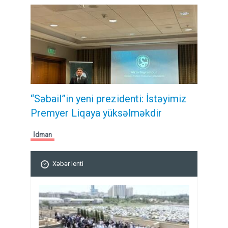
“Səbail”in yeni prezidenti: İstəyimiz
Premyer Liqaya yüksəlməkdir
İdman
Xəbər lenti