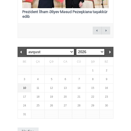
Prezident İlham Əliyev Məsud Pezeşkiana təşəkkür
edib
BE
ÇA
ÇƏ
CA
CÜ
ŞƏ
BZ
1
2
3
4
5
6
7
8
9
10
11
12
13
14
15
16
17
18
19
20
21
22
23
24
25
26
27
28
29
30
31