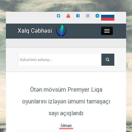
Xalq Cəbhəsi
Close
Siyasət
Ötən mövsüm Premyer Liqa
İqtisadiyyat
oyunlarını izləyən ümumi tamaşaçı
Dünya
sayı açıqlanıb
Hadisə
İdman