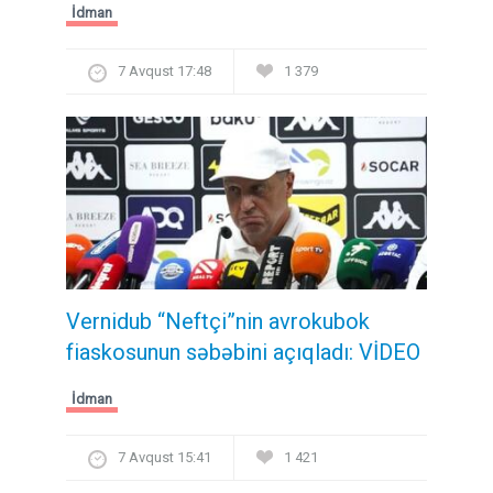
İdman
7 Avqust 17:48
1 379
Vernidub “Neftçi”nin avrokubok
fiaskosunun səbəbini açıqladı: VİDEO
İdman
7 Avqust 15:41
1 421