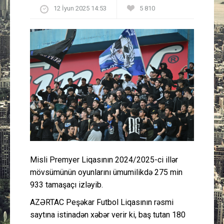
12 İyun 2025 14:53
5 810
Güney Azərbaycan
Mədəniyyət
Müsahibə
İdman
Layihə
Gündəm
Misli Premyer Liqasının 2024/2025-ci illər
Cəmiyyət
mövsümünün oyunlarını ümumilikdə 275 min
933 tamaşaçı izləyib.
Peşə etikası
AZƏRTAC Peşəkar Futbol Liqasının rəsmi
saytına istinadən xəbər verir ki, baş tutan 180
Əlaqə