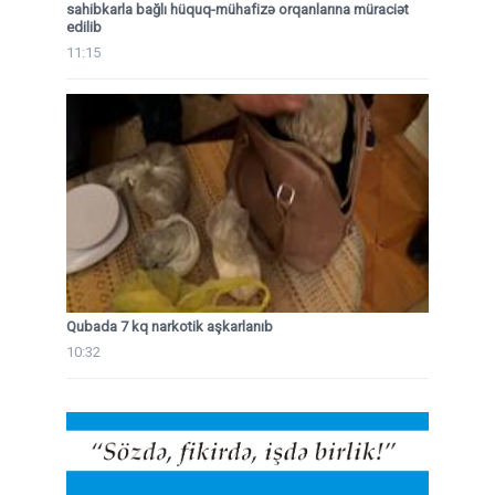
sahibkarla bağlı hüquq-mühafizə orqanlarına müraciət
edilib
11:15
Qubada 7 kq narkotik aşkarlanıb
10:32