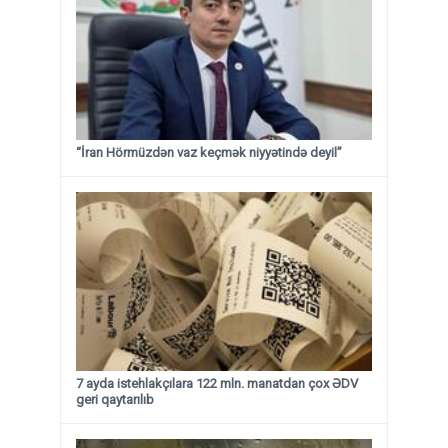
“İran Hörmüzdən vaz keçmək niyyətində deyil”
7 ayda istehlakçılara 122 mln. manatdan çox ƏDV
geri qaytarılıb