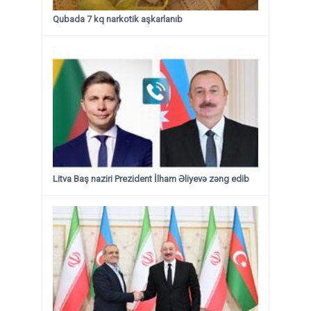
Qubada 7 kq narkotik aşkarlanıb
Litva Baş naziri Prezident İlham Əliyevə zəng edib