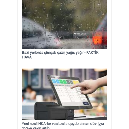
Bəzi yerlərdə şimşək çaxır, yağış yağır - FAKTİKİ
HAVA
Yeni nəsil NKA-lar vasitəsilə qeydə alınan dövriyyə
15%-ə yaxın artıb