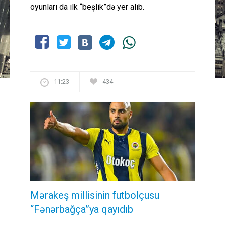
oyunları da ilk “beşlik”də yer alıb.
11:23
434
Mərakeş millisinin futbolçusu
“Fənərbağça”ya qayıdıb