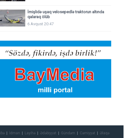
İmişlidə uşaq velosepedlə traktorun altında
qalaraq ölüb
6 Avqust 20:47
ibə
İdman
Layihə
Ədəbiyyat
Gündəm
Cəmiyyət
Əlaqə