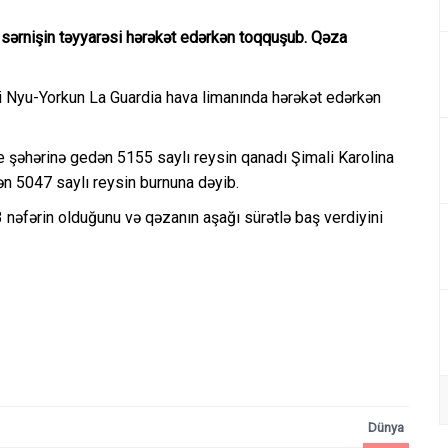
 sərnişin təyyarəsi hərəkət edərkən toqquşub. Qəza
i Nyu-Yorkun La Guardia hava limanında hərəkət edərkən
noke şəhərinə gedən 5155 saylı reysin qanadı Şimali Karolina
ən 5047 saylı reysin burnuna dəyib.
 nəfərin olduğunu və qəzanın aşağı sürətlə baş verdiyini
Dünya