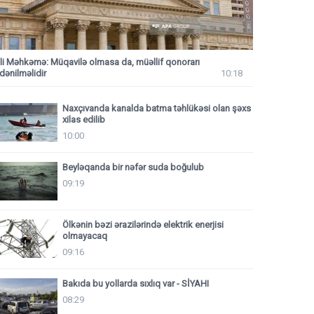
li Məhkəmə: Müqavilə olmasa da, müəllif qonorarı
dənilməlidir
10:18
Naxçıvanda kanalda batma təhlükəsi olan şəxs
xilas edilib
10:00
Beyləqanda bir nəfər suda boğulub
09:19
Ölkənin bəzi ərazilərində elektrik enerjisi
olmayacaq
09:16
Bakıda bu yollarda sıxlıq var - SİYAHI
08:29