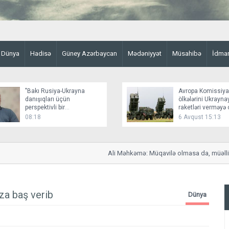
Dünya
Hadisə
Güney Azərbaycan
Mədəniyyət
Müsahibə
İdma
"Bakı Rusiya-Ukrayna
Avropa Komissiya
danışıqları üçün
ölkələrini Ukrayn
perspektivli bir
raketləri verməyə 
platformadır"
08:18
6 Avqust 15:13
Ali Məhkəmə: Müqavilə olmasa da, müəllif qo
za baş verib
Dünya