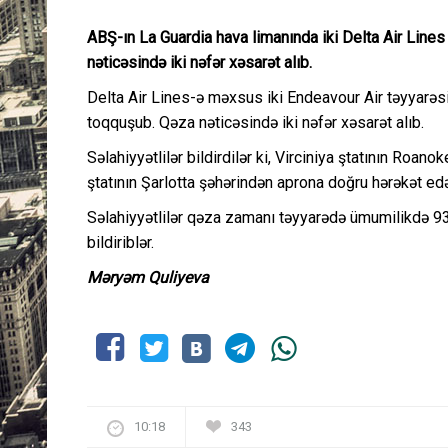
ABŞ-ın La Guardia hava limanında iki Delta Air Lines
nəticəsində iki nəfər xəsarət alıb.
Delta Air Lines-ə məxsus iki Endeavour Air təyyarəs
toqquşub. Qəza nəticəsində iki nəfər xəsarət alıb.
Səlahiyyətlilər bildirdilər ki, Virciniya ştatının Roa
ştatının Şarlotta şəhərindən aprona doğru hərəkət ed
Səlahiyyətlilər qəza zamanı təyyarədə ümumilikdə 93
bildiriblər.
Məryəm Quliyeva
10:18
343