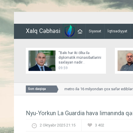
Xalq Cəbhəsi
Siyasət
İqtisadiyyat
“Bakı hər iki ölkə ilə
diplomatik münasibətlərini
saxlayan nadir
dövlətlərdəndir”
09:59
Ötən ay sərnişinlər metro ilə 16 milyondan çox səfər ediblər
Son dəqiqə
Nyu-Yorkun La Guardia hava limanında qə
2 Oktyabr 2025 21:15
3 402