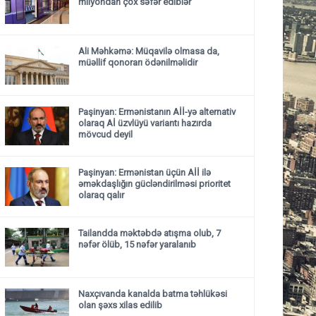
milyondan çox səfər ediblər
Ali Məhkəmə: Müqavilə olmasa da,
müəllif qonorarı ödənilməlidir
Paşinyan: Ermənistanın Aİİ-yə alternativ
olaraq Aİ üzvlüyü variantı hazırda
mövcud deyil
Paşinyan: Ermənistan üçün Aİİ ilə
əməkdaşlığın gücləndirilməsi prioritet
olaraq qalır
Tailandda məktəbdə atışma olub, 7
nəfər ölüb, 15 nəfər yaralanıb
Naxçıvanda kanalda batma təhlükəsi
olan şəxs xilas edilib