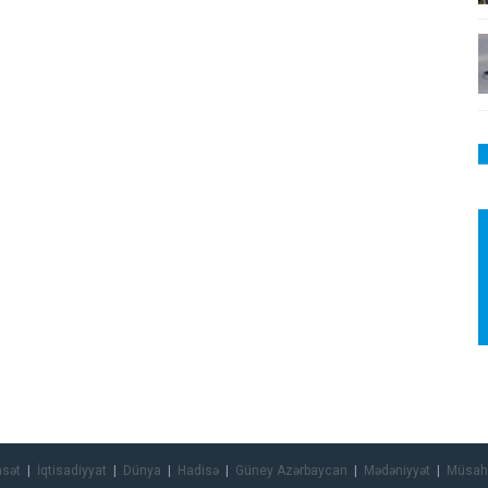
asət
İqtisadiyyat
Dünya
Hadisə
Güney Azərbaycan
Mədəniyyət
Müsah