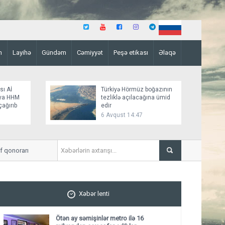
n
Layihə
Gündəm
Cəmiyyət
Peşə etikası
Əlaqə
sı Aİ
Türkiyə Hörmüz boğazının
aya HHM
tezliklə açılacağına ümid
çağırıb
edir
6 Avqust 14:47
norarı ödənilməlidir
Paşinyan: Ermənistanın Aİİ-
Xəbər lenti
Ötən ay sərnişinlər metro ilə 16