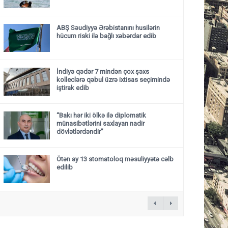
ABŞ Səudiyyə Ərəbistanını husilərin
hücum riski ilə bağlı xəbərdar edib
İndiyə qədər 7 mindən çox şəxs
kolleclərə qəbul üzrə ixtisas seçimində
iştirak edib
“Bakı hər iki ölkə ilə diplomatik
münasibətlərini saxlayan nadir
dövlətlərdəndir”
Ötən ay 13 stomatoloq məsuliyyətə cəlb
edilib