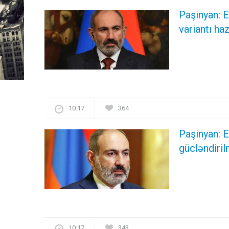
Paşinyan: E
variantı ha
10:17
364
Paşinyan: E
gücləndiril
10:17
343