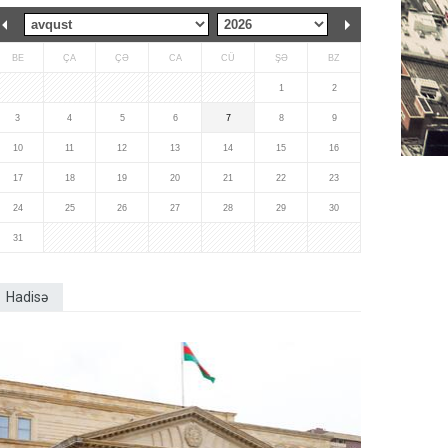
BE
ÇA
ÇƏ
CA
CÜ
ŞƏ
BZ
1
2
3
4
5
6
7
8
9
10
11
12
13
14
15
16
17
18
19
20
21
22
23
24
25
26
27
28
29
30
31
Hadisə