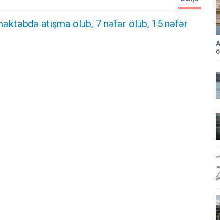
məktəbdə atışma olub, 7 nəfər ölüb, 15 nəfər
A
ö