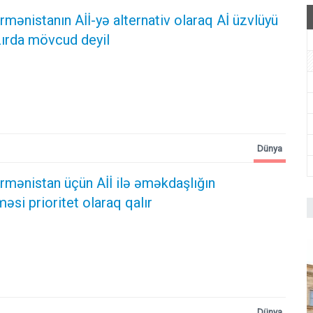
rmənistanın Aİİ-yə alternativ olaraq Aİ üzvlüyü
zırda mövcud deyil
Dünya
rmənistan üçün Aİİ ilə əməkdaşlığın
məsi prioritet olaraq qalır
Dünya