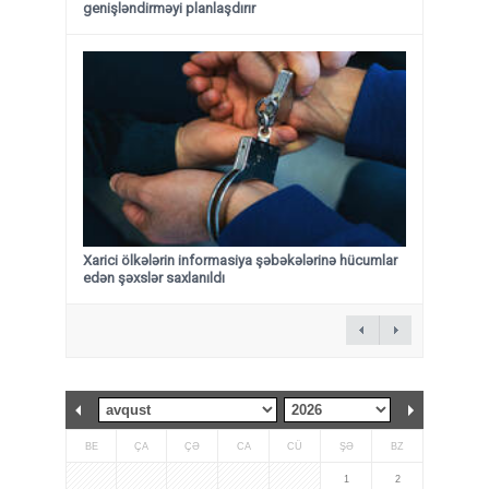
genişləndirməyi planlaşdırır
Xarici ölkələrin informasiya şəbəkələrinə hücumlar
edən şəxslər saxlanıldı
BE
ÇA
ÇƏ
CA
CÜ
ŞƏ
BZ
1
2