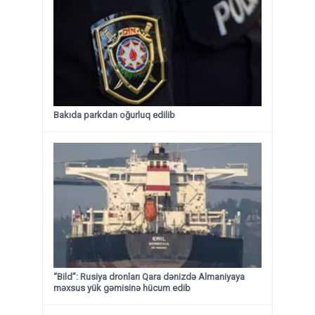
Bakıda parkdan oğurluq edilib
“Bild”: Rusiya dronları Qara dənizdə Almaniyaya
məxsus yük gəmisinə hücum edib