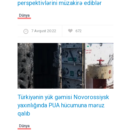
perspektivlərini müzakirə ediblər
Dünya
7 Avqust 20:22
672
Türkiyənin yük gəmisi Novorossiysk
yaxınlığında PUA hücumuna məruz
qalıb
Dünya