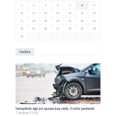
3
4
5
6
7
8
9
10
11
12
13
14
15
16
17
18
19
20
21
22
23
24
25
26
27
28
29
30
31
Hadisə
İsmayıllıda ağır yol qəzası baş verib, 5 nəfər yaralanıb
7 Avqust 21:39