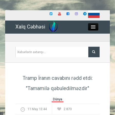
Xalq Cəbhəsi
Close
Siyasət
Tramp İranın cavabını rədd etdi:
İqtisadiyyat
"Tamamilə qəbuledilməzdir"
Dünya
Dünya
Hadisə
11 May 13:44
2 870