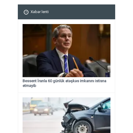
Xəbər lenti
Bessent İranla 60 günlük atəşkəs imkanını istisna
etməyib