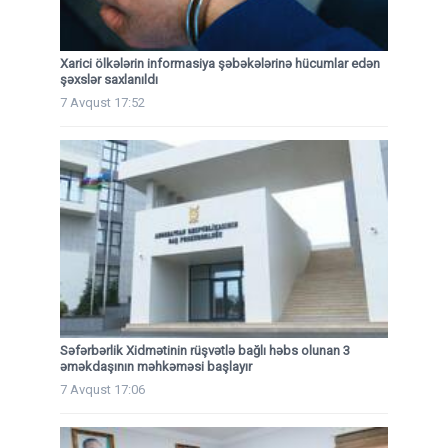
Xarici ölkələrin informasiya şəbəkələrinə hücumlar edən
şəxslər saxlanıldı
7 Avqust 17:52
Səfərbərlik Xidmətinin rüşvətlə bağlı həbs olunan 3
əməkdaşının məhkəməsi başlayır
7 Avqust 17:06