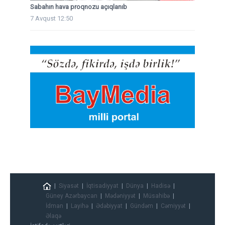
Sabahın hava proqnozu açıqlanıb
7 Avqust 12:50
Siyasət
İqtisadiyyat
Dünya
Hadisə
Güney Azərbaycan
Mədəniyyət
Müsahibə
İdman
Layihə
Ədəbiyyat
Gündəm
Cəmiyyət
Əlaqə