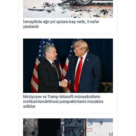
İsmayıllıda ağır yol qəzası baş verib, 5 nəfər
yaralanıb
Mirziyoyev və Tramp ikitərəfli münasibətlərin
möhkəmləndirilməsi perspektivlərini müzakirə
ediblər