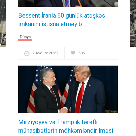
Bessent İranla 60 günlük atəşkəs
imkanını istisna etməyib
Dünya
7 Avqust 20:57
686
Mirziyoyev və Tramp ikitərəfli
münasibətlərin möhkəmləndirilməsi