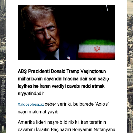
Güney Azərbaycan
Mədəniyyət
Müsahibə
İdman
Layihə
ABŞ Prezidenti Donald Tramp Vaşinqtonun
müharibənin dayandırılmasına dair son saziş
Gündəm
layihəsinə İranın verdiyi cavabı rədd etmək
niyyətindədir.
Cəmiyyət
xəbər verir ki, bu barədə "Axios"
Xalqcebhesi.az
nəşri məlumat yayıb.
Peşə etikası
Amerika lideri nəşrə bildirib ki, İran tərəfinin
Əlaqə
cavabını İsrailin Baş naziri Benyamin Netanyahu