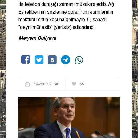
ilə telefon danışığı zamanı müzakirə edib. Ağ
Ev rəhbərinin sözlərinə görə, İran rəsmilərinin
məktubu onun xoşuna gəlməyib. O, sənədi
"qeyri-münasib" (yerisiz) adlandırıb.
Məryəm Quliyeva
7 Avqust 21:40
651