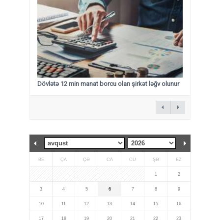
Dövlətə 12 min manat borcu olan şirkət ləğv olunur
BE
ÇA
ÇƏ
CA
CÜ
ŞƏ
BZ
1
2
3
4
5
6
7
8
9
10
11
12
13
14
15
16
17
18
19
20
21
22
23