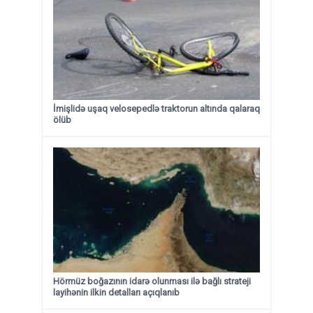
İmişlidə uşaq velosepedlə traktorun altında qalaraq
ölüb
Hörmüz boğazının idarə olunması ilə bağlı strateji
layihənin ilkin detalları açıqlanıb