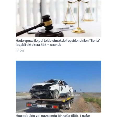
Hədə-qorxu ilə pul tələb etməkdə təqsirləndirilən "Bəniz"
ləqəbli tiktokerə hökm oxunub
18:20
Hacıqabulda yol qəzasında bir nəfər ölüb, 1 nəfər