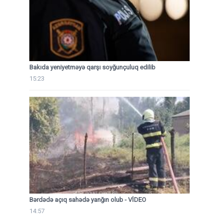
Bakıda yeniyetməyə qarşı soyğunçuluq edilib
15:23
Bərdədə açıq sahədə yanğın olub - VİDEO
14:57