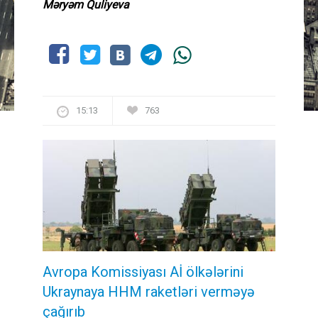
Məryəm Quliyeva
15:13
763
Avropa Komissiyası Aİ ölkələrini
Ukraynaya HHM raketləri verməyə
çağırıb