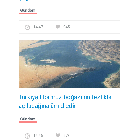
Gündəm
14:47
945
Türkiyə Hörmüz boğazının tezliklə
açılacağına ümid edir
Gündəm
14:45
973