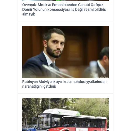
Overçuk: Moskva Ermənistandan Cənubi Qafqaz
Dəmir Yolunun konsessiyası ilə bağlı rəsmi bildiriş
almayıb
Rubinyan Matviyenkoya ixrac məhdudiyyətlərindən
narahatlığını çatdırıb