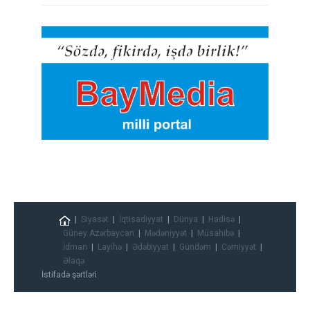
Siyasət
İqtisadiyyat
Dünya
Hadisə
Güney Azərbaycan
Mədəniyyət
Müsahibə
İdman
Layihə
Ədəbiyyat
Gündəm
Cəmiyyət
Əlaqə
İstifadə şərtləri