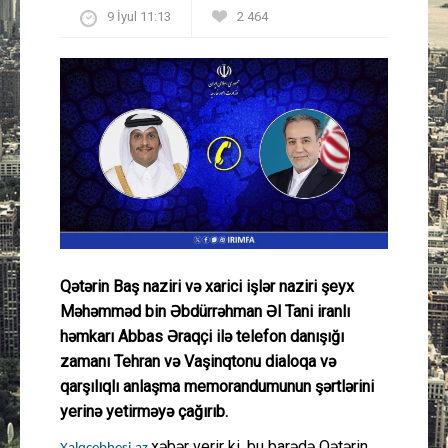
9 İyul 11:13
2 464
Güney Azərbaycan
Mədəniyyət
Müsahibə
İdman
Layihə
Gündəm
Qətərin Baş naziri və xarici işlər naziri şeyx
Məhəmməd bin Əbdürrəhman Əl Tani iranlı
Cəmiyyət
həmkarı Abbas Əraqçi ilə telefon danışığı
zamanı Tehran və Vaşinqtonu dialoqa və
Peşə etikası
qarşılıqlı anlaşma memorandumunun şərtlərini
yerinə yetirməyə çağırıb.
Əlaqə
xəbər verir ki, bu barədə Qətərin