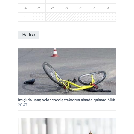
24
25
26
27
28
29
30
31
Hadisə
İmişlidə uşaq velosepedlə traktorun altında qalaraq ölüb
20:47