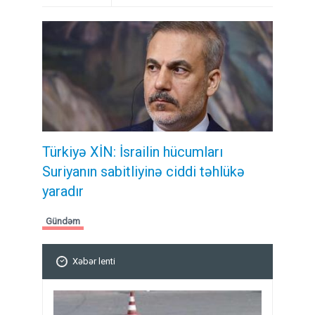
Türkiyə XİN: İsrailin hücumları
Suriyanın sabitliyinə ciddi təhlükə
yaradır
Gündəm
Xəbər lenti