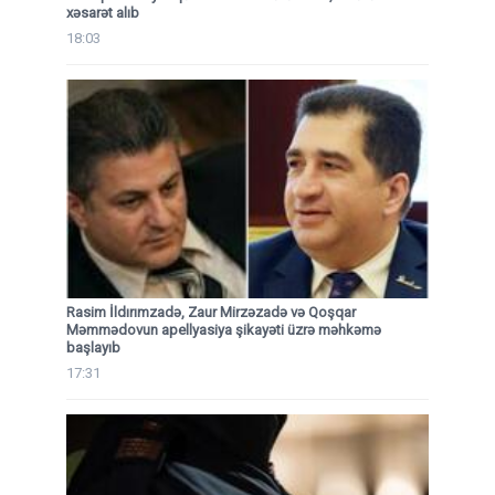
xəsarət alıb
18:03
Rasim İldırımzadə, Zaur Mirzəzadə və Qoşqar
Məmmədovun apellyasiya şikayəti üzrə məhkəmə
başlayıb
17:31