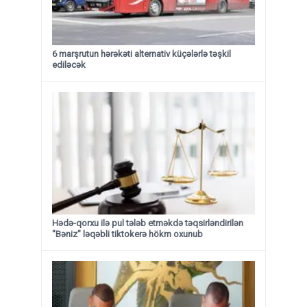
6 marşrutun hərəkəti alternativ küçələrlə təşkil
ediləcək
Hədə-qorxu ilə pul tələb etməkdə təqsirləndirilən
"Bəniz" ləqəbli tiktokerə hökm oxunub