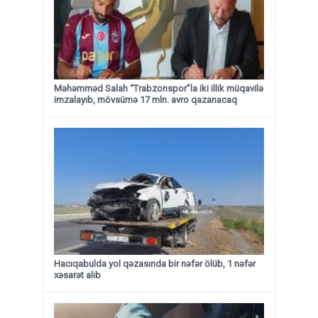
Məhəmməd Salah “Trabzonspor”la iki illik müqavilə
imzalayıb, mövsümə 17 mln. avro qazanacaq
Hacıqabulda yol qəzasında bir nəfər ölüb, 1 nəfər
xəsarət alıb