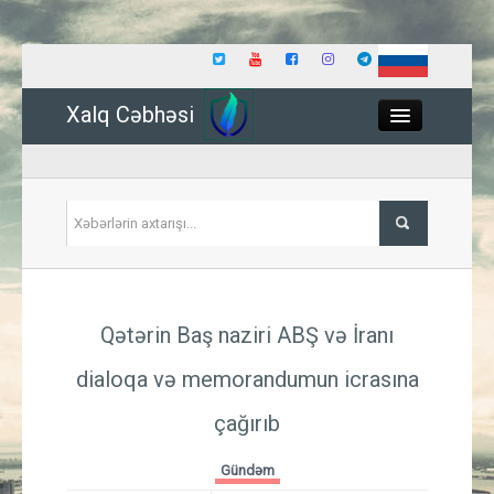
Xalq Cəbhəsi
Close
Siyasət
Qətərin Baş naziri ABŞ və İranı
İqtisadiyyat
dialoqa və memorandumun icrasına
Dünya
çağırıb
Hadisə
Gündəm