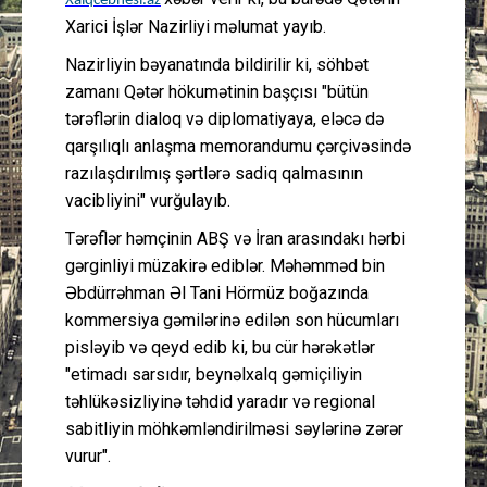
Xalqcebhesi.az
Xarici İşlər Nazirliyi məlumat yayıb.
Nazirliyin bəyanatında bildirilir ki, söhbət
zamanı Qətər hökumətinin başçısı "bütün
tərəflərin dialoq və diplomatiyaya, eləcə də
qarşılıqlı anlaşma memorandumu çərçivəsində
razılaşdırılmış şərtlərə sadiq qalmasının
vacibliyini" vurğulayıb.
Tərəflər həmçinin ABŞ və İran arasındakı hərbi
gərginliyi müzakirə ediblər. Məhəmməd bin
Əbdürrəhman Əl Tani Hörmüz boğazında
kommersiya gəmilərinə edilən son hücumları
pisləyib və qeyd edib ki, bu cür hərəkətlər
"etimadı sarsıdır, beynəlxalq gəmiçiliyin
təhlükəsizliyinə təhdid yaradır və regional
sabitliyin möhkəmləndirilməsi səylərinə zərər
vurur".