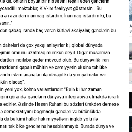
lə də, onların böyük bir hissəsini təşkil edən gənclərin
candilli məktəblər, KİV-lər fəaliyyət göstərsin... Bu
a ən azından inanmaq istərdim. İnanmaq istərdim ki, bu
nır..."
A
dən qabaq İranda baş verən kütləvi aksiyalar, gənclərin bu
ç
im dairələri də çox yaxşı anlayırlar ki, qlobal dünyada
rejimin ömrünü uzatmaq mümkün deyil. Digər müsəlman
ndartları inqilaba qədər mövcud olub. Bu dünyəvilik İran
prezidenti qapalı mühitin və cəmiyyətin əksinə təhlükə
İranda islam ənənələri ilə idarəçilikdə yumşalmalar var.
mkün olacaq".
in yeni yox, köhnə variantlarıdır: "Belə ki hər zaman
zyiqini görəndə, gənclərin dünyaya inteqrasiya etməkdə israrlı
adə edirlər. Əslində Həsən Ruhani bu sözləri ürəkdən deməsə
ədə demokratiyanı boğmaqla gəncləri və bütünlükdə
 da bu kimi hallar hakimiyyətlərin inqlab yolu ilə
anatı tək ölkə gənclərinə hesablanmayıb. Burada dünya və