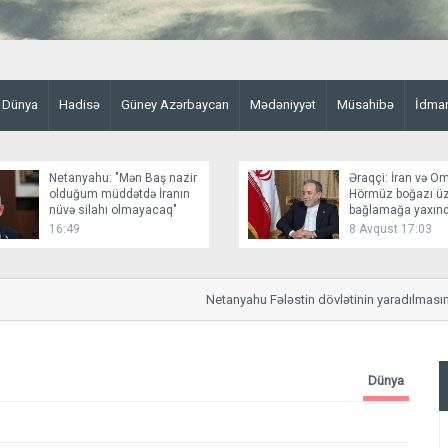
Dünya
Hadisə
Güney Azərbaycan
Mədəniyyət
Müsahibə
İdma
Netanyahu: "Mən Baş nazir
Əraqçi: İran və O
olduğum müddətdə İranın
Hörmüz boğazı üz
nüvə silahı olmayacaq"
bağlamağa yaxınd
16:49
8 Avqust 17:03
Netanyahu Fələstin dövlətinin yaradılmasına im
Dünya