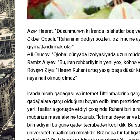
Azər Həsrət: "Düşünmürəm ki İranda islahatlar baş ve
Əkbər Qoşalı: "Ruhaninin dediyi sözləri, öz imicinə 
qiymətləndirmək olar"
Əli Orucov: "Qlobal dünyada izolyasiyada uzun mü
Ramiz Alıyev: "Bu, İran rəhbərliyinin yeni yox, köhnə va
Rövşən Ziya: "Həsən Ruhani artıq yaxşı başa düşür k
nəyə nail olmaq olmaz"
İranda hicab qadağası və internet filtrləmələrinə qar
qadağalara qarşı olduğunu bəyan edib. İran preziden
yerli fəallarla görüşdə etdiyi çıxışında Ruhani biri s
mübarizə məsələlərinə toxunub. "İctimai dəyərlər və 
bilmədiyini bu günə qədər təcrübədən keçirdik. Bu sah
universitet müəllimləri olmalıdır. Biz necə bir təbliğ