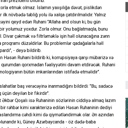
ran prezidenti bildirib.
ı zorla etmək olmaz. İslamın yaxşılığa dəvət, pislikdən
ilk növbədə təbliğ yolu ilə xalqa çatdırılmalıdır. Yalnız
əyini qeyd edən Ruhani "Allaha and olsun ki, bu gün
ir yolumuz yoxdur. Zorla olmur. Onu bağlatmaqla, bunu
 Divar çəkmək və filtrləməklə işin həll olunacağına zənn
ırma proqramı düzəldirlər. Bu problemlər qadağalarla həll
ardı", - deyə bildirib.
 Həsən Ruhani bildirib ki, korrupsiyaya qarşı mübarizə və
s və qurumdan qorxmadan fəaliyyətini davam etdirəcək. Ruhani
xnologiyanın bütün imkanlarından istifadə etməlidir".
slahatlar baş verəcəyinə inanmadığını bildirdi: "Bu, sadəcə
 üçün deyilən bir fikirdir".
t Əkbər Qoşalı isə Ruhaninin sözlərinin ciddiyə almaq lazım
 bir rəhbər kimi xarakterizə edilən Həsən Ruhaninin dediyi
saslandırma cəhdi kimi də qiymətləndirmək olar. Ən azından
uolunandır ki, Güney Azərbaycanda - öz dədə-baba