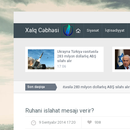
Xalq Cəbhəsi
Siyasət
İqtisadiyyat
Ukrayna Türkiyə vasitəsilə
283 milyon dollarlıq ABŞ
silahı alır
17:06
Ukrayna Türkiyə vasitəsilə 283 milyon dollarlıq ABŞ silahı alır
Son dəqiqə
Ruhani islahat mesajı verir?
9 Sentyabr 2014 17:20
938