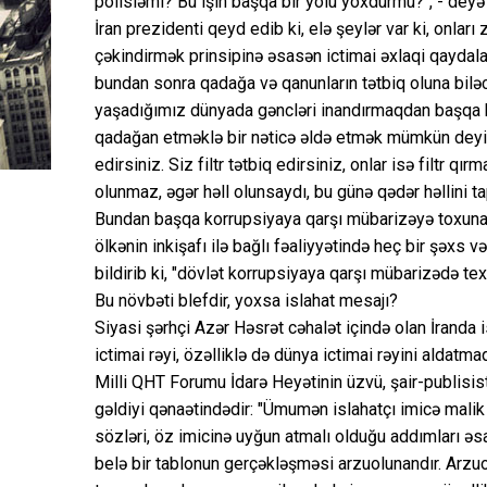
polisləmi? Bu işin başqa bir yolu yoxdurmu?", - deyə İ
İran prezidenti qeyd edib ki, elə şeylər var ki, onlar
çəkindirmək prinsipinə əsasən ictimai əxlaqi qaydalar 
bundan sonra qadağa və qanunların tətbiq oluna biləc
yaşadığımız dünyada gəncləri inandırmaqdan başqa b
qadağan etməklə bir nəticə əldə etmək mümkün deyil.
edirsiniz. Siz filtr tətbiq edirsiniz, onlar isə filtr q
olunmaz, əgər həll olunsaydı, bu günə qədər həllini tap
Bundan başqa korrupsiyaya qarşı mübarizəyə toxunan
ölkənin inkişafı ilə bağlı fəaliyyətində heç bir şəx
bildirib ki, "dövlət korrupsiyaya qarşı mübarizədə te
Bu növbəti blefdir, yoxsa islahat mesajı?
Siyasi şərhçi Azər Həsrət cəhalət içində olan İranda i
ictimai rəyi, özəlliklə də dünya ictimai rəyini aldatmaq
Milli QHT Forumu İdarə Heyətinin üzvü, şair-publisis
gəldiyi qənaətindədir: "Ümumən islahatçı imicə malik
sözləri, öz imicinə uyğun atmalı olduğu addımları ə
belə bir tablonun gerçəkləşməsi arzuolunandır. Arz