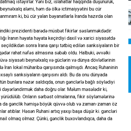
datmaq istəyirlər. Yəni biz, islahatlar haqqında düşünürük,
eynəlxalq aləmi, həm də ölkə ictimaiyyətini bu cür
anmıram ki, bü cür yalan bəyanatlarla İranda hazırda olan
n indiki prezidenti barədə müsbət fikirlər səslənməkdədir:
lığı İranın həyata həyata keçirdiyi daxil və xarici siyasətdə
eçildikdən sonra İrana qarşı tətbiq edilən sanksiyaların bir
 qədər rahat nəfəs almasına səbəb oldu. Halbuki, əvvəlki
üvə siyasəti beynəlxalq və güclərin və dünya dövlətlərinin
də İran lokal müharibə qarşısında qalmışdı. Ancaq Ruhaninin
xsaylı sanksiyaların qarşısını aldı. Bu da onu dünyada
ütün bunlara nəzər saldıqda, onun gənclərlə bağlı söylədiyi
imi dəyərləndirmək daha doğru olar. Məlum məsələdir ki,
t yürüdülüb. Onların sərbəst olmalarına, fikir söyləmələrinə
anda da gənclik həmişə böyük qüvvə olub və zaman-zaman öz
lar atıblar. Həsən Ruhani artıq yaxşı başa düşür ki. gəncləri
nail olmaq olmaz. Çünki, gənclik buxovlandıqca, daha da