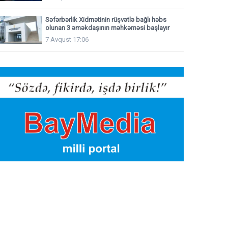
Səfərbərlik Xidmətinin rüşvətlə bağlı həbs
olunan 3 əməkdaşının məhkəməsi başlayır
7 Avqust 17:06