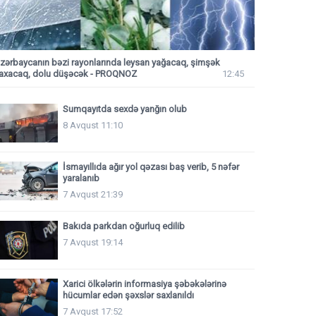
zərbaycanın bəzi rayonlarında leysan yağacaq, şimşək
axacaq, dolu düşəcək - PROQNOZ
12:45
Sumqayıtda sexdə yanğın olub
8 Avqust 11:10
İsmayıllıda ağır yol qəzası baş verib, 5 nəfər
yaralanıb
7 Avqust 21:39
Bakıda parkdan oğurluq edilib
7 Avqust 19:14
Xarici ölkələrin informasiya şəbəkələrinə
hücumlar edən şəxslər saxlanıldı
7 Avqust 17:52