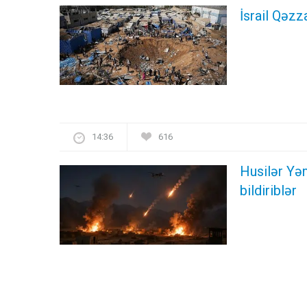
İsrail Qəzz
14:36
616
Husilər Yə
bildiriblər