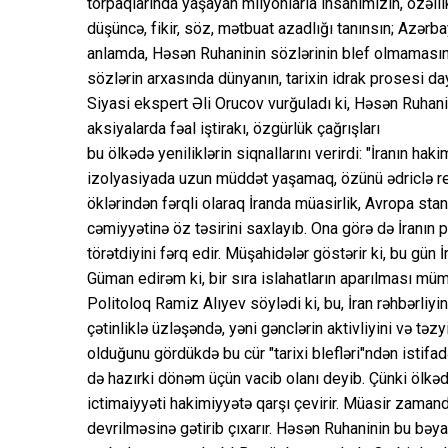
torpaqlarında yaşayan milyonlarla insanımızın, özəllik
düşüncə, fikir, söz, mətbuat azadlığı tanınsın; Azərbay
anlamda, Həsən Ruhaninin sözlərinin blef olmamasın
sözlərin arxasında dünyanın, tarixin idrak prosesi daya
Siyasi ekspert Əli Orucov vurğuladı ki, Həsən Ruhani
aksiyalarda fəal iştirakı, özgürlük çağrışları
bu ölkədə yeniliklərin siqnallarını verirdi: "İranın hak
izolyasiyada uzun müddət yaşamaq, özünü ədriclə 
öklərindən fərqli olaraq İranda müasirlik, Avropa sta
cəmiyyətinə öz təsirini saxlayıb. Ona görə də İranın 
törətdiyini fərq edir. Müşahidələr göstərir ki, bu gün 
Güman edirəm ki, bir sıra islahatların aparılması mü
Politoloq Ramiz Alıyev söylədi ki, bu, İran rəhbərliyin
çətinliklə üzləşəndə, yəni gənclərin aktivliyini və tə
olduğunu gördükdə bu cür "tarixi blefləri"ndən istif
də hazırki dönəm üçün vacib olanı deyib. Çünki ölk
ictimaiyyəti hakimiyyətə qarşı çevirir. Müasir zamanda
devrilməsinə gətirib çıxarır. Həsən Ruhaninin bu bəy