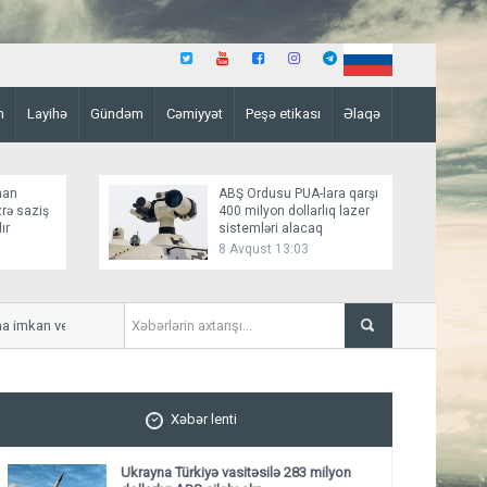
n
Layihə
Gündəm
Cəmiyyət
Peşə etikası
Əlaqə
man
ABŞ Ordusu PUA-lara qarşı
rə saziş
400 milyon dollarlıq lazer
ır
sistemləri alacaq
8 Avqust 13:03
kan verməyəcəyini bildirib
İsrail Qəzza üzrə Sülh Şurası
Xəbər lenti
Ukrayna Türkiyə vasitəsilə 283 milyon