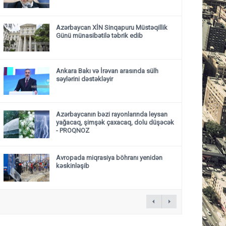
Azərbaycan XİN Sinqapuru Müstəqillik
Günü münasibətilə təbrik edib
Ankara Bakı və İrəvan arasında sülh
səylərini dəstəkləyir
Azərbaycanın bəzi rayonlarında leysan
yağacaq, şimşək çaxacaq, dolu düşəcək
- PROQNOZ
Avropada miqrasiya böhranı yenidən
kəskinləşib