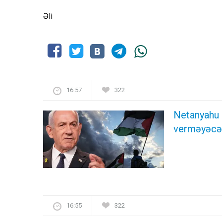
Əli
16:57
322
Netanyahu 
verməyəcəyi
16:55
322