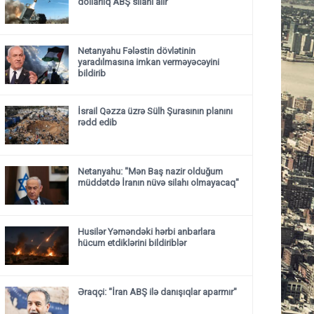
dollarlıq ABŞ silahı alır
Netanyahu Fələstin dövlətinin
yaradılmasına imkan verməyəcəyini
bildirib
İsrail Qəzza üzrə Sülh Şurasının planını
rədd edib
Netanyahu: "Mən Baş nazir olduğum
müddətdə İranın nüvə silahı olmayacaq"
Husilər Yəməndəki hərbi anbarlara
hücum etdiklərini bildiriblər
Əraqçi: "İran ABŞ ilə danışıqlar aparmır"