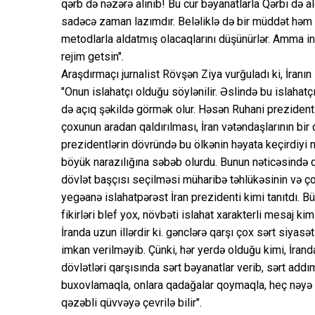
qərb də nəzərə alınıb! Bu cür bəyanatlarla Qərbi də al
sadəcə zaman lazımdır. Beləliklə də bir müddət həm b
metodlarla aldatmış olacaqlarını düşünürlər. Amma in
rejim getsin".
Araşdırmaçı jurnalist Rövşən Ziya vurğuladı ki, İranı
"Onun islahatçı olduğu söylənilir. Əslində bu islahatçı
də açıq şəkildə görmək olur. Həsən Ruhani prezident s
çoxunun aradan qaldırılması, İran vətəndaşlarının bir
prezidentlərin dövründə bu ölkənin həyata keçirdiyi n
böyük narazılığına səbəb olurdu. Bunun nəticəsində 
dövlət başçısı seçilməsi müharibə təhlükəsinin və ço
yegəanə islahatpərəst İran prezidenti kimi tanıtdı. B
fikirləri blef yox, növbəti islahat xarakterli mesaj k
İranda uzun illərdir ki. gənclərə qarşı çox sərt siyasə
imkan verilməyib. Çünki, hər yerdə olduğu kimi, İr
dövlətləri qarşısında sərt bəyanatlar verib, sərt addım
buxovlamaqla, onlara qadağalar qoymaqla, heç nəyə 
qəzəbli qüvvəyə çevrilə bilir".