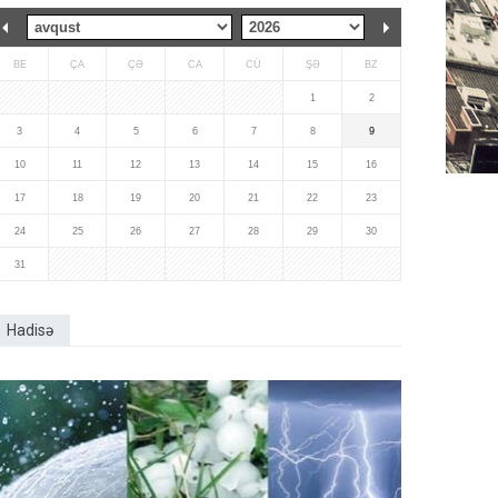
BE
ÇA
ÇƏ
CA
CÜ
ŞƏ
BZ
1
2
3
4
5
6
7
8
9
10
11
12
13
14
15
16
17
18
19
20
21
22
23
24
25
26
27
28
29
30
31
Hadisə