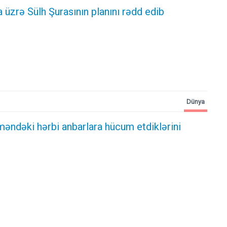
a üzrə Sülh Şurasının planını rədd edib
Dünya
məndəki hərbi anbarlara hücum etdiklərini