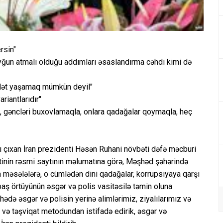
rsin"
uyğun atmalı olduğu addımları əsaslandırma cəhdi kimi də
ddət yaşamaq mümkün deyil"
riantlarıdır"
i, gəncləri buxovlamaqla, onlara qadağalar qoymaqla, heç
şı çıxan İran prezidenti Həsən Ruhani növbəti dəfə məcburi
tinin rəsmi saytının məlumatına görə, Məşhəd şəhərində
ıra məsələlərə, o cümlədən dini qadağalar, korrupsiyaya qarşı
baş örtüyünün əsgər və polis vasitəsilə təmin oluna
ədə əsgər və polisin yerinə alimlərimiz, ziyalılarımız və
at və təşviqat metodundan istifadə edirik, əsgər və